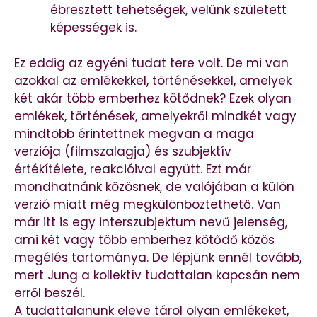
ébresztett tehetségek, velünk született
képességek is.
Ez eddig az egyéni tudat tere volt. De mi van
azokkal az emlékekkel, történésekkel, amelyek
két akár több emberhez kötődnek? Ezek olyan
emlékek, történések, amelyekről mindkét vagy
mindtöbb érintettnek megvan a maga
verziója (filmszalagja) és szubjektív
értékítélete, reakcióival együtt. Ezt már
mondhatnánk közösnek, de valójában a külön
verzió miatt még megkülönböztethető. Van
már itt is egy interszubjektum nevű jelenség,
ami két vagy több emberhez kötődő közös
megélés tartománya. De lépjünk ennél tovább,
mert Jung a kollektív tudattalan kapcsán nem
erről beszél.
A tudattalanunk eleve tárol olyan emlékeket,