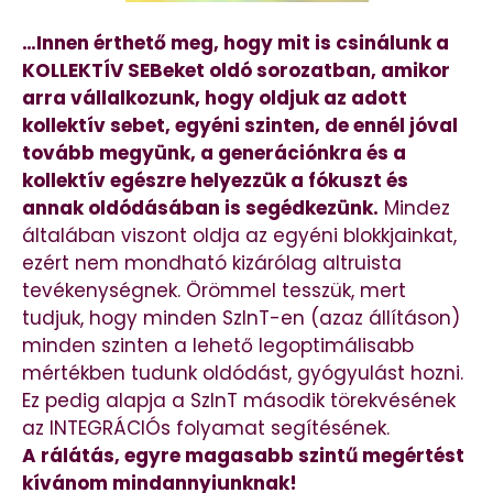
…Innen érthető meg, hogy mit is csinálunk a
KOLLEKTÍV SEBeket oldó sorozatban, amikor
arra vállalkozunk, hogy oldjuk az adott
kollektív sebet, egyéni szinten, de ennél jóval
tovább megyünk, a generációnkra és a
kollektív egészre helyezzük a fókuszt és
annak oldódásában is segédkezünk.
Mindez
általában viszont oldja az egyéni blokkjainkat,
ezért nem mondható kizárólag altruista
tevékenységnek. Örömmel tesszük, mert
tudjuk, hogy minden SzInT-en (azaz állításon)
minden szinten a lehető legoptimálisabb
mértékben tudunk oldódást, gyógyulást hozni.
Ez pedig alapja a SzInT második törekvésének
az INTEGRÁCIÓs folyamat segítésének.
A rálátás, egyre magasabb szintű megértést
kívánom mindannyiunknak!