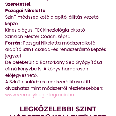
Szeretettel,
Pozsgai Nikoletta
SzInT módszealkotó alapító, állítás vezető
képző
Kineziológus, TEK kineziológia oktató
Szinkron Mester Coach, képző
Forrás:
Pozsgai Nikoletta módszeralkotó
alapító SzInT család-és rendszerállító képzés
jegyzet.
De belekerült a Boszorkány Seb Gyógyítása
című könyvbe is. A könyv hamarosan
előjegyezhető.
A SzInT család-és rendszerállításról itt
olvashatsz mint módszerről részletesebben:
www.szemelyisegintegracio.hu
LEGKÖZELEBBI SZINT