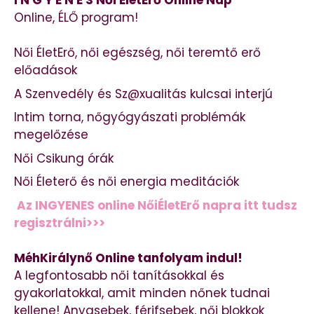
Online, ÉLŐ program!
Női ÉletErő, női egészség, női teremtő erő
előadások
A Szenvedély és Sz@xualitás kulcsai interjú
Intim torna, nőgyógyászati problémák
megelőzése
Női Csikung órák
Női Életerő és női energia meditációk
Az INGYENES online NőiÉletErő napra itt tudsz
regisztrálni>>>
MéhKirálynő Online tanfolyam indul!
A legfontosabb női tanításokkal és
gyakorlatokkal, amit minden nőnek tudnai
kellene! Anyasebek, férifsebek, női blokkok