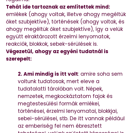
Tehát ide tartoznak az említettek mind:
emlékek (ahogy voltak, illetve ahogy megéltük
őket szubjektíve), történések (ahogy voltak, és
ahogy megéltük őket szubjektíve), így a velük
együtt elraktározott érzelmi lenyomatok,
reakciók, blokkok, sebek-sérülések is.
Végezetül, ahogy az egyéni tudatnál is
szerepelt:
2. Ami mindig is itt volt
: amire soha sem
voltunk tudatosak, mert eleve a
tudatalatti tárolóban volt. Népek,
nemzetek, megkockáztatom fajok és
megtestesülési formák emlékei,
történései, érzelmi lenyomatai, blokkjai,
sebei-sérülései, stb. De itt vannak például
az emberiség fel nem ébresztett