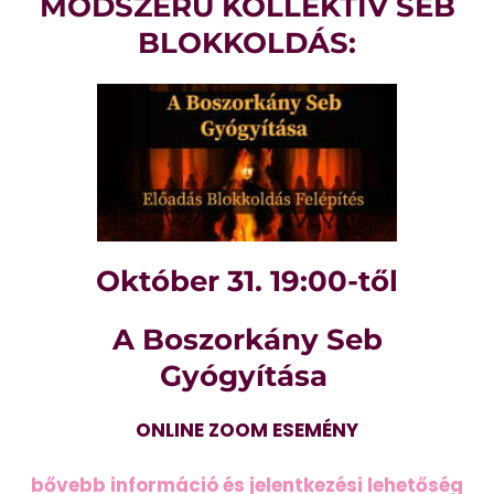
MÓDSZERŰ KOLLEKTÍV SEB
BLOKKOLDÁS:
Október 31. 19:00-től
A Boszorkány Seb
Gyógyítása
ONLINE ZOOM ESEMÉNY
bővebb információ és jelentkezési lehetőség