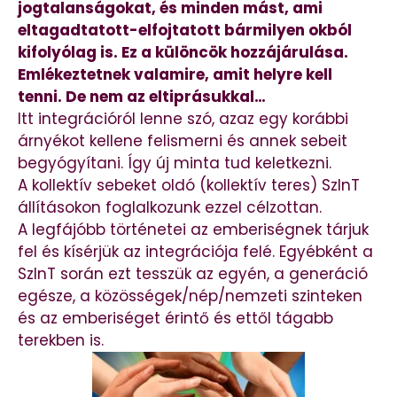
jogtalanságokat, és minden mást, ami
eltagadtatott-elfojtatott bármilyen okból
kifolyólag is. Ez a különcök hozzájárulása.
Emlékeztetnek valamire, amit helyre kell
tenni. De nem az eltiprásukkal…
Itt integrációról lenne szó, azaz egy korábbi
árnyékot kellene felismerni és annek sebeit
begyógyítani. Így új minta tud keletkezni.
A kollektív sebeket oldó (kollektív teres) SzInT
állításokon foglalkozunk ezzel célzottan.
A legfájóbb történetei az emberiségnek tárjuk
fel és kísérjük az integrációja felé. Egyébként a
SzInT során ezt tesszük az egyén, a generáció
egésze, a közösségek/nép/nemzeti szinteken
és az emberiséget érintő és ettől tágabb
terekben is.