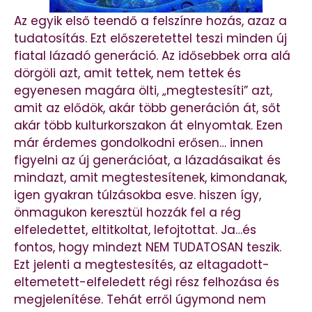
Az egyik első teendő a felszínre hozás, azaz a
tudatosítás. Ezt előszeretettel teszi minden új
fiatal lázadó generáció. Az idősebbek orra alá
dörgöli azt, amit tettek, nem tettek és
egyenesen magára ölti, „megtestesíti” azt,
amit az elődök, akár több generáción át, sőt
akár több kulturkorszakon át elnyomtak. Ezen
már érdemes gondolkodni erősen… innen
figyelni az új generációat, a lázadásaikat és
mindazt, amit megtestesítenek, kimondanak,
igen gyakran túlzásokba esve. hiszen így,
önmagukon keresztül hozzák fel a rég
elfeledettet, eltitkoltat, lefojtottat. Ja…és
fontos, hogy mindezt NEM TUDATOSAN teszik.
Ezt jelenti a megtestesítés, az eltagadott-
eltemetett-elfeledett régi rész felhozása és
megjelenítése. Tehát erről úgymond nem