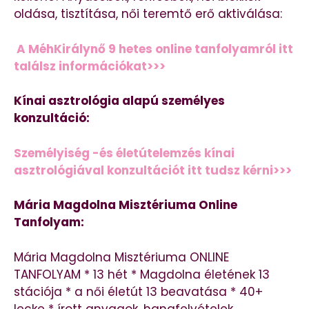
oldása, tisztítása, női teremtő erő aktiválása:
A MéhKirálynő 9 hetes online tanfolyamról itt
találsz információkat>>>
Kínai asztrológia alapú személyes
konzultáció:
Személyiség -és életútelemzés kínai
asztrológiával konzultációt itt tudsz kérni>>>
Mária Magdolna Misztériuma Online
Tanfolyam:
Mária Magdolna Misztériuma ONLINE
TANFOLYAM * 13 hét * Magdolna életének 13
stációja * a női életút 13 beavatása * 40+
lecke * írott anyagok, hangfelvételek,