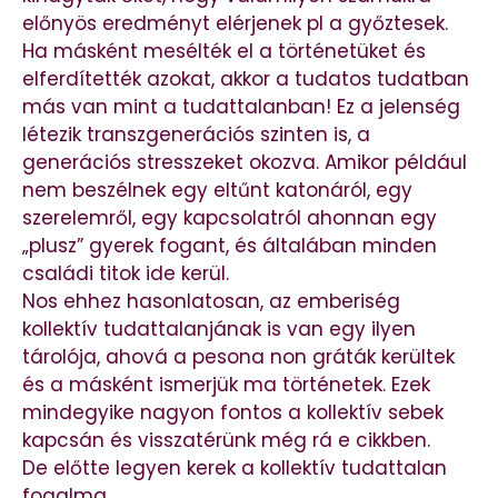
előnyös eredményt elérjenek pl a győztesek.
Ha másként mesélték el a történetüket és
elferdítették azokat, akkor a tudatos tudatban
más van mint a tudattalanban! Ez a jelenség
létezik transzgenerációs szinten is, a
generációs stresszeket okozva. Amikor például
nem beszélnek egy eltűnt katonáról, egy
szerelemről, egy kapcsolatról ahonnan egy
„plusz” gyerek fogant, és általában minden
családi titok ide kerül.
Nos ehhez hasonlatosan, az emberiség
kollektív tudattalanjának is van egy ilyen
tárolója, ahová a pesona non gráták kerültek
és a másként ismerjük ma történetek. Ezek
mindegyike nagyon fontos a kollektív sebek
kapcsán és visszatérünk még rá e cikkben.
De előtte legyen kerek a kollektív tudattalan
fogalma.