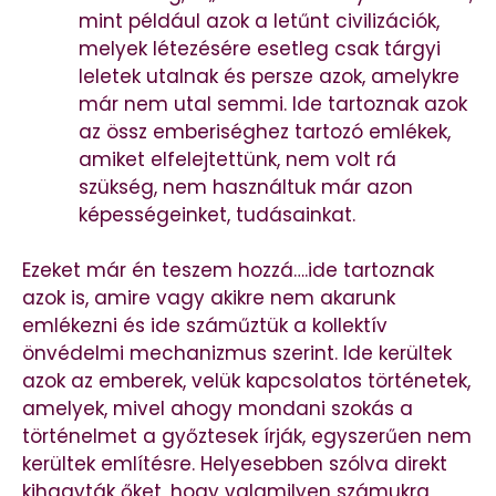
mint például azok a letűnt civilizációk,
melyek létezésére esetleg csak tárgyi
leletek utalnak és persze azok, amelykre
már nem utal semmi. Ide tartoznak azok
az össz emberiséghez tartozó emlékek,
amiket elfelejtettünk, nem volt rá
szükség, nem használtuk már azon
képességeinket, tudásainkat.
Ezeket már én teszem hozzá….ide tartoznak
azok is, amire vagy akikre nem akarunk
emlékezni és ide száműztük a kollektív
önvédelmi mechanizmus szerint. Ide kerültek
azok az emberek, velük kapcsolatos történetek,
amelyek, mivel ahogy mondani szokás a
történelmet a győztesek írják, egyszerűen nem
kerültek említésre. Helyesebben szólva direkt
kihagyták őket, hogy valamilyen számukra