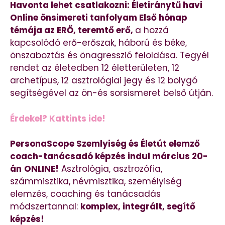
Havonta lehet csatlakozni: Életiránytű havi
Online önsimereti tanfolyam Első hónap
témája az ERŐ, teremtő erő,
a hozzá
kapcsolódó erő-erőszak, háború és béke,
önszaboztás és önagresszió feloldása. Tegyél
rendet az életedben 12 életterületen, 12
archetípus, 12 asztrológiai jegy és 12 bolygó
segítségével az ön-és sorsismeret belső útján.
Érdekel? Kattints ide!
PersonaScope Szemlyiség és Életút elemző
coach-tanácsadó képzés indul március 20-
án
ONLINE!
Asztrológia, asztrozófia,
számmisztika, névmisztika, személyiség
elemzés, coaching és tanácsadás
módszertannal:
komplex, integrált, segítő
képzés!