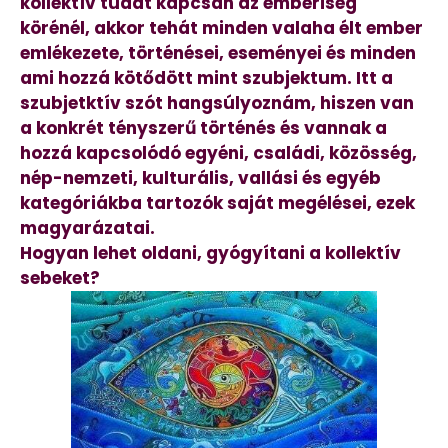
kollektív tudat kapcsán az emberiség
körénél, akkor tehát minden valaha élt ember
emlékezete, történései, eseményei és minden
ami hozzá kötődött mint szubjektum. Itt a
szubjetktív szót hangsúlyoznám, hiszen van
a konkrét tényszerű történés és vannak a
hozzá kapcsolódó egyéni, családi, közösség,
nép-nemzeti, kulturális, vallási és egyéb
kategóriákba tartozók saját megélései, ezek
magyarázatai.
Hogyan lehet oldani, gyógyítani a kollektív
sebeket?