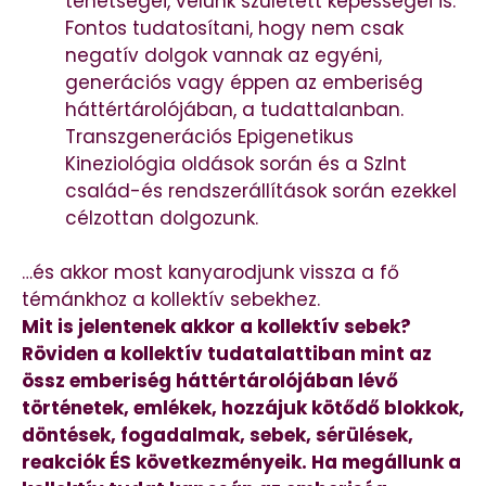
tehetségei, velünk született képességei is.
Fontos tudatosítani, hogy nem csak
negatív dolgok vannak az egyéni,
generációs vagy éppen az emberiség
háttértárolójában, a tudattalanban.
Transzgenerációs Epigenetikus
Kineziológia oldások során és a SzInt
család-és rendszerállítások során ezekkel
célzottan dolgozunk.
…és akkor most kanyarodjunk vissza a fő
témánkhoz a kollektív sebekhez.
Mit is jelentenek akkor a kollektív sebek?
Röviden a kollektív tudatalattiban mint az
össz emberiség háttértárolójában lévő
történetek, emlékek, hozzájuk kötődő blokkok,
döntések, fogadalmak, sebek, sérülések,
reakciók ÉS következményeik. Ha megállunk a