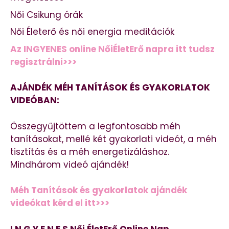
Női Csikung órák
Női Életerő és női energia meditációk
Az INGYENES online NőiÉletErő napra itt tudsz
regisztrálni>>>
AJÁNDÉK MÉH TANÍTÁSOK ÉS GYAKORLATOK
VIDEÓBAN:
Összegyűjtöttem a legfontosabb méh
tanításokat, mellé két gyakorlati videót, a méh
tisztítás és a méh energetizáláshoz.
Mindhárom videó ajándék!
Méh Tanítások és gyakorlatok ajándék
videókat kérd el itt>>>
I N G Y E N E S Női ÉletErő Online Nap