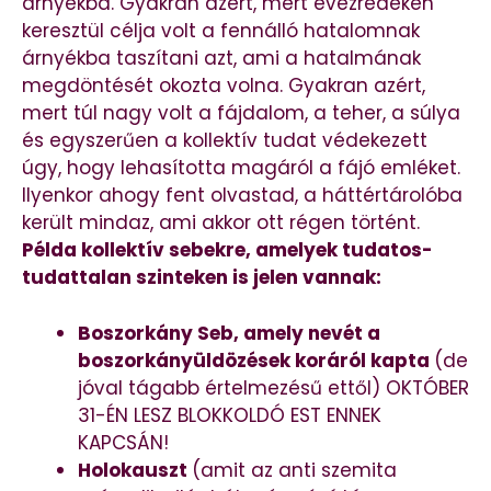
árnyékba. Gyakran azért, mert évezredeken
keresztül célja volt a fennálló hatalomnak
árnyékba taszítani azt, ami a hatalmának
megdöntését okozta volna. Gyakran azért,
mert túl nagy volt a fájdalom, a teher, a súlya
és egyszerűen a kollektív tudat védekezett
úgy, hogy lehasította magáról a fájó emléket.
Ilyenkor ahogy fent olvastad, a háttértárolóba
került mindaz, ami akkor ott régen történt.
Példa kollektív sebekre, amelyek tudatos-
tudattalan szinteken is jelen vannak:
Boszorkány Seb, amely nevét a
boszorkányüldözések koráról kapta
(de
jóval tágabb értelmezésű ettől) OKTÓBER
31-ÉN LESZ BLOKKOLDÓ EST ENNEK
KAPCSÁN!
Holokauszt
(amit az anti szemita