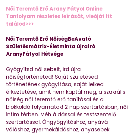
Női Teremtő Erő Arany Fátyol Online
Tanfolyam részletes leírását, vieóját itt
találod>>>
Női Teremtő Erő NőiségBeAvató
Születésmátrix-Életminta újraíró
AranyFátyol
Hétvége
Gyógyítsd női sebeit, írd újra
nőiségtörténeted! Saját születésed
történetének gyógyítása, saját lelked
érkeztetése, amit nem kaptál meg, a szakrális
nőiség női teremtő erő tanításai és a
blokkoldó folyamatok! 2 nap szertartásban, női
intim térben. Méh áldással és testszentelő
szertartással. Öngyógyításhoz, anyává
váláshoz, gyermekáldáshoz, anyasebek