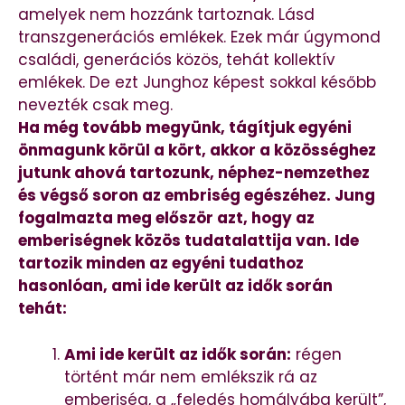
amelyek nem hozzánk tartoznak. Lásd
transzgenerációs emlékek. Ezek már úgymond
családi, generációs közös, tehát kollektív
emlékek. De ezt Junghoz képest sokkal később
nevezték csak meg.
Ha még tovább megyünk, tágítjuk egyéni
önmagunk körül a kört, akkor a közösséghez
jutunk ahová tartozunk, néphez-nemzethez
és végső soron az embriség egészéhez. Jung
fogalmazta meg először azt, hogy az
emberiségnek közös tudatalattija van. Ide
tartozik minden az egyéni tudathoz
hasonlóan, ami ide került az idők során
tehát:
Ami ide került az idők során:
régen
történt már nem emlékszik rá az
emberiség, a „feledés homályába került”,