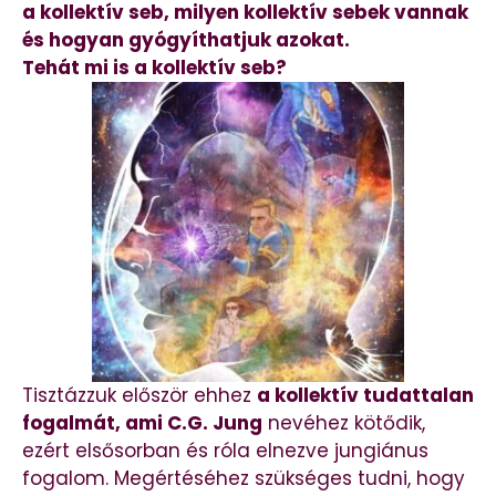
a kollektív seb, milyen kollektív sebek vannak
és hogyan gyógyíthatjuk azokat.
Tehát mi is a kollektív seb?
Tisztázzuk először ehhez
a kollektív tudattalan
fogalmát, ami C.G. Jung
nevéhez kötődik,
ezért elsősorban és róla elnezve jungiánus
fogalom. Megértéséhez szükséges tudni, hogy