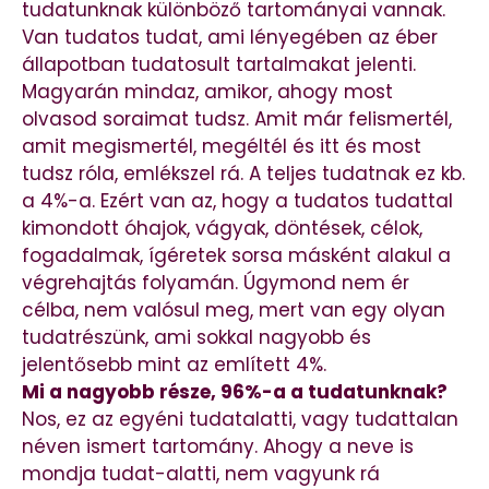
tudatunknak különböző tartományai vannak.
Van tudatos tudat, ami lényegében az éber
állapotban tudatosult tartalmakat jelenti.
Magyarán mindaz, amikor, ahogy most
olvasod soraimat tudsz. Amit már felismertél,
amit megismertél, megéltél és itt és most
tudsz róla, emlékszel rá. A teljes tudatnak ez kb.
a 4%-a. Ezért van az, hogy a tudatos tudattal
kimondott óhajok, vágyak, döntések, célok,
fogadalmak, ígéretek sorsa másként alakul a
végrehajtás folyamán. Úgymond nem ér
célba, nem valósul meg, mert van egy olyan
tudatrészünk, ami sokkal nagyobb és
jelentősebb mint az említett 4%.
Mi a nagyobb része, 96%-a a tudatunknak?
Nos, ez az egyéni tudatalatti, vagy tudattalan
néven ismert tartomány. Ahogy a neve is
mondja tudat-alatti, nem vagyunk rá