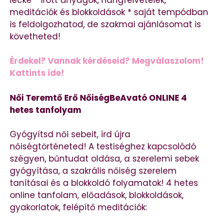
meditációk és blokkoldások * saját tempódban
is feldolgozhatod, de szakmai ajánlásomat is
követheted!
Érdekel? Vannak kérdéseid? Megválaszolom!
Kattints ide!
Női Teremtő Erő NőiségBeAvató ONLINE 4
hetes tanfolyam
Gyógyítsd női sebeit, írd újra
nőiségtörténeted! A testiséghez kapcsolódó
szégyen, bűntudat oldása, a szerelemi sebek
gyógyítása, a szakrális nőiség szerelem
tanításai és a blokkoldó folyamatok! 4 hetes
online tanfolam, előadások, blokkoldások,
gyakorlatok, felépítő meditációk: