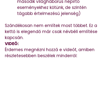
második világháborús népírtó
eseményekhez kötünk, de szintén
tágabb értelmezésű jelenség)
Szándékosan nem említek most többet. Ez a
kettő is elegendő már csak névbéli említése
kapcsán.
VIDEÓ:
Érdemes megnézni hozzá e videót, amiben
részletesebben beszélek minderről: