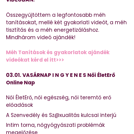
Összegyűjtöttem a legfontosabb méh
tanításokat, mellé két gyakorlati videót, a méh
tisztítás és a méh energetizáláshoz.
Mindhárom videó ajándék!
Méh Tanítások és gyakorlatok ajándék
videókat kérd el itt>>>
03.01. VASÁRNAP I N G Y E N E S Női ÉletErő
Online Nap
Női ÉletErő, női egészség, női teremtő erő
előadások
A Szenvedély és Sz@xualitás kulcsai interjú
Intim torna, nőgyógyászati problémák
megelőzése