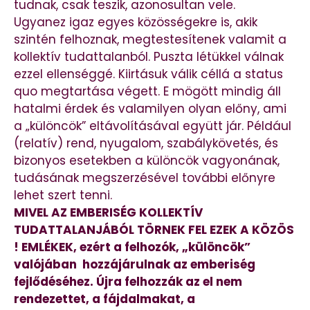
tudnak, csak teszik, azonosultan vele.
Ugyanez igaz egyes közösségekre is, akik
szintén felhoznak, megtestesítenek valamit a
kollektív tudattalanból. Puszta létükkel válnak
ezzel ellenséggé. Kiirtásuk válik céllá a status
quo megtartása végett. E mögött mindig áll
hatalmi érdek és valamilyen olyan előny, ami
a „különcök” eltávolításával együtt jár. Például
(relatív) rend, nyugalom, szabálykövetés, és
bizonyos esetekben a különcök vagyonának,
tudásának megszerzésével további előnyre
lehet szert tenni.
MIVEL AZ EMBERISÉG KOLLEKTÍV
TUDATTALANJÁBÓL TÖRNEK FEL EZEK A KÖZÖS
! EMLÉKEK, ezért a felhozók, „különcök”
valójában hozzájárulnak az emberiség
fejlődéséhez. Újra felhozzák az el nem
rendezettet, a fájdalmakat, a