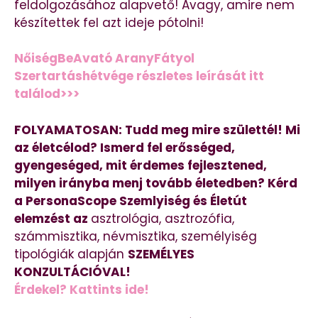
feldolgozásához alapvető! Avagy, amire nem
készítettek fel azt ideje pótolni!
NőiségBeAvató AranyFátyol
Szertartáshétvége részletes leírását itt
találod>>>
FOLYAMATOSAN: Tudd meg mire születtél! Mi
az életcélod? Ismerd fel erősséged,
gyengeséged, mit érdemes fejlesztened,
milyen irányba menj tovább életedben? Kérd
a PersonaScope Szemlyiség és Életút
elemzést az
asztrológia, asztrozófia,
számmisztika, névmisztika, személyiség
tipológiák alapján
SZEMÉLYES
KONZULTÁCIÓVAL!
Érdekel? Kattints ide!