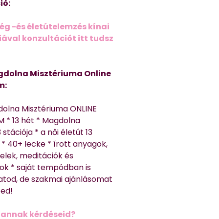
ió:
ég -és életútelemzés kínai
ával konzultációt itt tudsz
dolna Misztériuma Online
m:
dolna Misztériuma ONLINE
 * 13 hét * Magdolna
 stációja * a női életút 13
* 40+ lecke * írott anyagok,
elek, meditációk és
ok * saját tempódban is
atod, de szakmai ajánlásomat
ted!
Vannak kérdéseid?