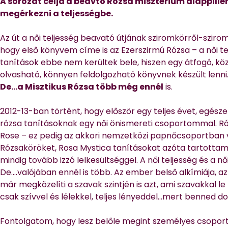
A sorozat célja a beavtó Rózsa misztérium alappill
megérkezni a teljességbe.
Az út a női teljesség beavató útjának sziromkörről-sziro
hogy első könyvem címe is az Ezerszirmú Rózsa – a női telj
tanítások ebbe nem kerültek bele, hiszen egy átfogó, k
olvasható, könnyen feldolgozható könyvnek készült lenni
De…a Misztikus Rózsa több még ennél
is.
2012-13-ban történt, hogy először egy teljes évet, egés
rózsa tanításoknak egy női önismereti csoportommal. Róz
Rose – ez pedig az akkori nemzetközi papnőcsoportban 
Rózsaköröket, Rosa Mystica tanításokat azóta tartotta
mindig tovább izzó lelkesültséggel. A női teljesség és a női
De….valójában ennél is több. Az ember belső alkímiája, az
már megközelíti a szavak szintjén is azt, ami szavakkal l
csak szívvel és lélekkel, teljes lényeddel…mert benned d
Fontolgatom, hogy lesz belőle megint személyes csoport, 