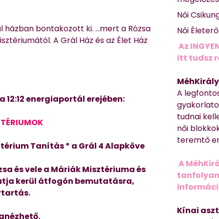
Női Csikun
l házban bontakozott ki. …mert a Rózsa
Női Életer
ztériumától. A Grál Ház és az Élet Ház
Az INGYEN
itt tudsz 
MéhKirály
A legfonto
 12:12 energiaportál erejében:
gyakorlato
tudnai kell
ZTÉRIUMOK
női blokkok
teremtő er
ztérium Tanítás * a Grál 4 Alapköve
A MéhKirá
zsa és vele a Máriák Misztériuma és
tanfolyamr
 útja kerül átfogón bemutatásra,
informác
tartás.
Kínai asz
zanézhető.