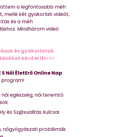
töttem a legfontosabb méh
, mellé két gyakorlati videót,
títás és a méh
láshoz. Mindhárom videó
ások és gyakorlatok
deókat kérd el itt>>>
 E S Női ÉletErő Online Nap
Ő program!
, női egészség, női teremtő
ások
ly és Sz@xualitás kulcsai
a, nőgyógyászati problémák
se