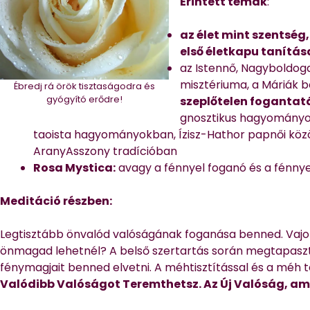
Érintett témák
:
az élet mint szentség
első életkapu tanítás
az Istennő, Nagyboldog
misztériuma, a Máriák b
Ébredj rá örök tisztaságodra és
gyógyító erődre!
szeplőtelen fogantat
gnosztikus hagyományo
taoista hagyományokban, Ízisz-Hathor papnői köz
AranyAsszony tradícióban
Rosa Mystica:
avagy a fénnyel foganó és a fénnyel
Meditáció részben:
Legtisztább önvalód valóságának foganása benned. Vajon 
önmagad lehetnél? A belső szertartás során megtapasz
fénymagjait benned elvetni. A méhtisztítással és a méh 
Valódibb Valóságot Teremthetsz. Az Új Valóság, ami