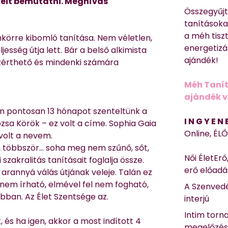
éreit bemutatni. Meghívás
Összegyűj
tanításokat
a méh tisz
mkörre kibomló tanítása. Nem véletlen,
energetizá
esség útja lett. Bár a belső alkimista
ajándék!
özérthető és mindenki számára
.
Méh Tanít
ajándék vi
zen pontosan 13 hónapot szenteltünk a
I N G Y E N
sa Körök – ez volt a címe. Sophia Gaia
Online, ÉL
volt a nevem.
m többször… soha meg nem szűnő, sőt,
Női ÉletErő
 szakralitás tanításait foglalja össze.
erő előad
 arannyá válás útjának veleje. Talán ez
e nem írható, elmével fel nem fogható,
A Szenvedé
obban. Az Élet Szentsége az.
interjú
Intim torn
és ha igen, akkor a most indított 4
megelőzé