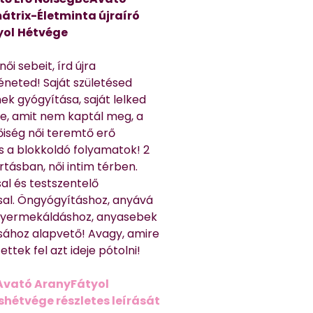
átrix-Életminta újraíró
yol
Hétvége
ői sebeit, írd újra
éneted! Saját születésed
ek gyógyítása, saját lelked
e, amit nem kaptál meg, a
nőiség női teremtő erő
és a blokkoldó folyamatok! 2
rtásban, női intim térben.
al és testszentelő
sal. Öngyógyításhoz, anyává
 gyermekáldáshoz, anyasebek
sához alapvető! Avagy, amire
ttek fel azt ideje pótolni!
Avató AranyFátyol
shétvége részletes leírását