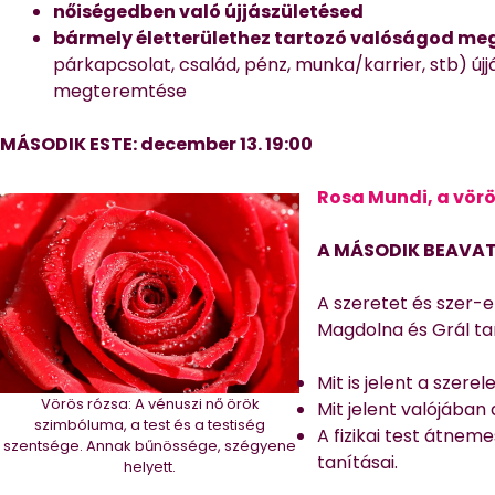
nőiségedben való újjászületésed
bármely életterülethez tartozó valóságod m
párkapcsolat, család, pénz, munka/karrier, stb) újj
megteremtése
MÁSODIK ESTE: december 13. 19:00
Rosa Mundi, a vörö
A MÁSODIK BEAVA
A szeretet és szer-e
Magdolna és Grál ta
Mit is jelent a szer
Vörös rózsa: A vénuszi nő örök
Mit jelent valójába
szimbóluma, a test és a testiség
A fizikai test átnem
szentsége. Annak bűnössége, szégyene
tanításai.
helyett.