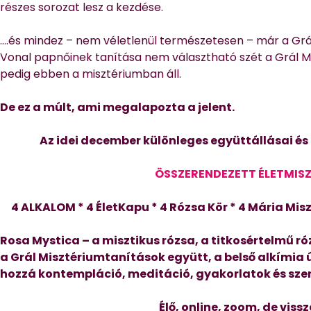
részes sorozat lesz a kezdése.
….és mindez – nem véletlenül természetesen – már a Grá
Vonal papnőinek tanítása nem választható szét a Grál Mis
pedig ebben a misztériumban áll.
De ez a múlt, ami megalapozta a jelent.
Az idei december különleges együttállásai és a
ÖSSZERENDEZETT ÉLETMIS
4 ALKALOM * 4 ÉletKapu * 4 Rózsa Kör * 4 Mária Mis
Rosa Mystica – a misztikus rózsa, a titkosértelmű ró
a Grál Misztériumtanítások együtt, a belső alkímia
hozzá kontempláció, meditáció, gyakorlatok és szer
Élő, online, zoom, de viss