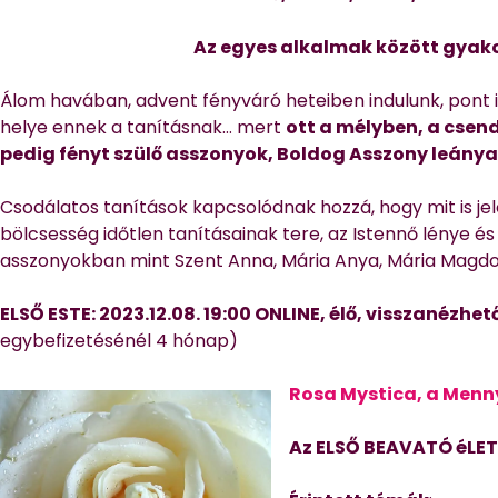
Az egyes alkalmak között gyakor
Álom havában, advent fényváró heteiben indulunk, pont 
helye ennek a tanításnak… mert
ott a mélyben, a csend
pedig fényt szülő asszonyok, Boldog Asszony leánya
Csodálatos tanítások kapcsolódnak hozzá, hogy mit is jel
bölcsesség időtlen tanításainak tere, az Istennő lénye é
asszonyokban mint Szent Anna, Mária Anya, Mária Magdo
ELSŐ ESTE: 2023.12.08. 19:00 ONLINE, élő, visszanézhet
egybefizetésénél 4 hónap)
Rosa Mystica, a Menn
Az ELSŐ BEAVATÓ éLE