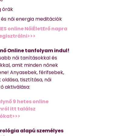
g órák
ő és női energia meditációk
ES online NőiÉletErő napra
regisztrálni>>>
nő Online tanfolyam indul!
sabb női tanításokkal és
kkal, amit minden nőnek
ene! Anyasebek, férifsebek,
 oldása, tisztítása, női
ő aktiválása:
lynő 9 hetes online
ól itt találsz
iókat>>>
trológia alapú személyes