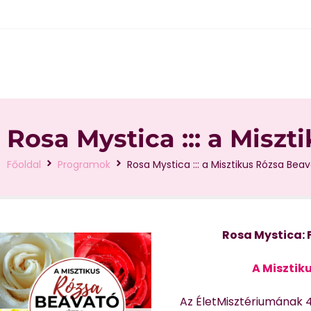
Rosa Mystica ::: a Miszt
Főoldal
Programok
Rosa Mystica ::: a Misztikus Rózsa Bea
Rosa Mystica: 
A Misztik
Az ÉletMisztériumának 4