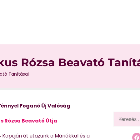
ikus Rózsa Beavató Tanít
vató Tanításai
Fénnyel Foganó Új Valóság
us Rózsa Beavató Útja
 Kapuján át utazunk a Máriákkal és a