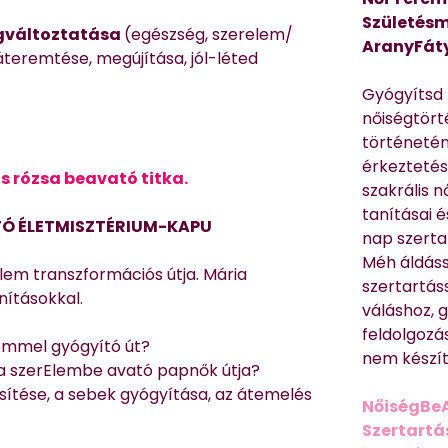
Születésm
egváltoztatása
(egészség, szerelem/
AranyFát
áteremtése, megújítása, jól-léted
Gyógyítsd n
nőiségtört
történetén
érkeztetés
s rózsa beavató titka.
szakrális 
tanításai 
TÓ ÉLETMISZTÉRIUM-KAPU
nap szerta
Méh áldáss
lem transzformációs útja. Mária
szertartás
nításokkal.
váláshoz,
feldolgozá
elemmel gyógyító út?
nem készíte
n a szerElembe avató papnők útja?
esítése, a sebek gyógyítása, az átemelés
NőiségBe
Szertartá