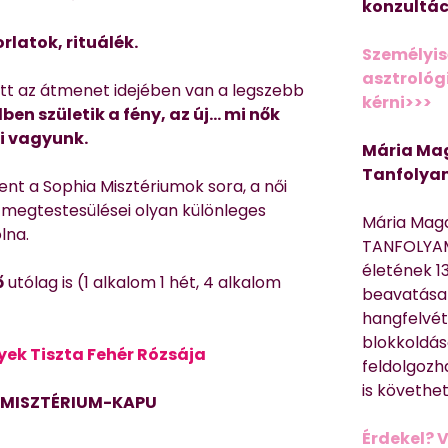
konzultác
latok, rituálék.
Személyis
asztrológi
itt az átmenet idejében van a legszebb
kérni>>>
ben születik a fény, az új… mi nők
i vagyunk.
Mária Mag
Tanfolya
ent a Sophia Misztériumok sora, a női
s megtestesülései olyan különleges
Mária Mag
lna.
TANFOLYAM
életének 13
ő
utólag is (1 alkalom 1 hét, 4 alkalom
beavatása 
hangfelvét
blokkoldás
yek Tiszta Fehér Rózsája
feldolgozh
is követhe
TMISZTÉRIUM-KAPU
Érdekel? 