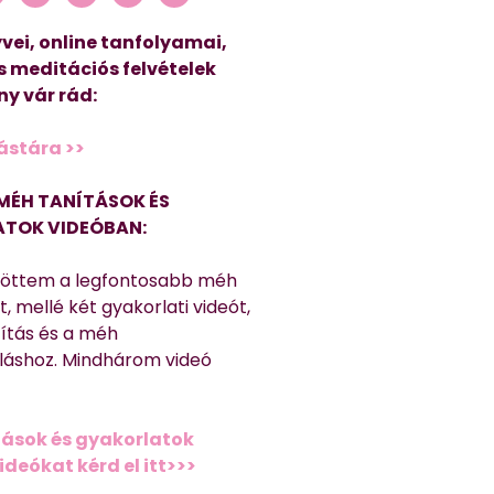
vei, online tanfolyamai,
s meditációs felvételek
y vár rád:
ástára >>
MÉH TANÍTÁSOK ÉS
TOK VIDEÓBAN:
töttem a legfontosabb méh
, mellé két gyakorlati videót,
títás és a méh
láshoz. Mindhárom videó
ások és gyakorlatok
deókat kérd el itt>>>