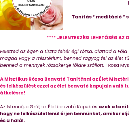
Tanítás * meditáció * s
****
JELENTEKZÉSI LEHETŐSÉG AZ 
Feletted az égen a tiszta fehér égi rózsa, alattad a Föld
magad vagy a misztérium, benned ragyog fel az élet tüze
benned a mennyek rózsakertje földre szállott.
-Rosa Myst
A Misztikus Rózsa Beavató Tanításai az Élet Misztér
és felkészülést ezzel az élet beavató kapujain való
átkelésre!
Az Istennő, a Grál, az Életbeavató Kapuk és
azok a taní
hogy ne felkészületlenül érjen bennünket, amikor eljö
és a halál.