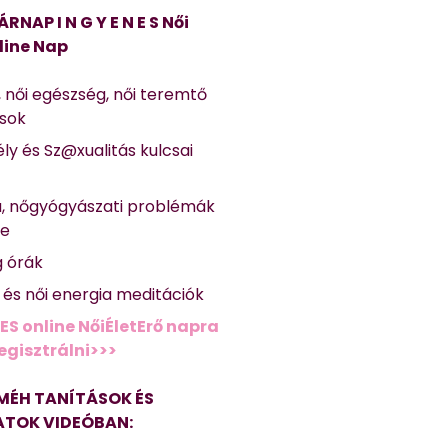
ÁRNAP I N G Y E N E S Női
line Nap
, női egészség, női teremtő
ások
ly és Sz@xualitás kulcsai
a, nőgyógyászati problémák
se
g órák
ő és női energia meditációk
ES online NőiÉletErő napra
regisztrálni>>>
MÉH TANÍTÁSOK ÉS
TOK VIDEÓBAN: