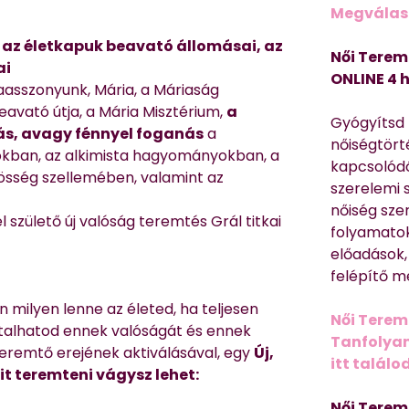
Megválasz
, az életkapuk beavató állomásai, az
Női Terem
ai
ONLINE 4 
aasszonyunk, Mária, a Máriaság
eavató útja, a Mária Misztérium,
a
Gyógyítsd n
ás, avagy fénnyel foganás
a
nőiségtört
kban, az alkimista hagyományokban, a
kapcsolódó
össég szellemében, valamint az
szerelemi 
nőiség sze
 születő új valóság teremtés Grál titkai
folyamatok
előadások,
felépítő m
milyen lenne az életed, ha teljesen
Női Terem
talhatod ennek valóságát és ennek
Tanfolyam 
teremtő erejének aktiválásával, egy
Új,
itt találo
t teremteni vágysz lehet:
Női Terem