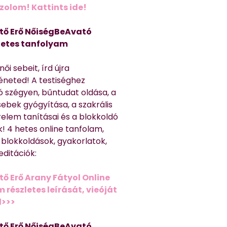
olom! Kattints ide!
tő Erő NőiségBeAvató
hetes tanfolyam
ői sebeit, írd újra
éneted! A testiséghez
 szégyen, bűntudat oldása, a
sebek gyógyítása, a szakrális
relem tanításai és a blokkoldó
! 4 hetes online tanfolam,
 blokkoldások, gyakorlatok,
editációk:
tő Erő Arany Fátyol Online
részletes leírását, vieóját
d>>>
tő Erő NőiségBeAvató