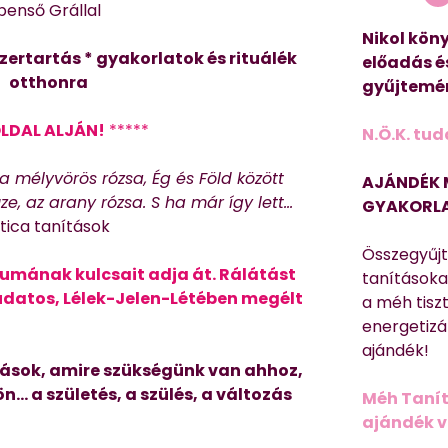
benső Grállal
Nikol köny
zertartás * gyakorlatok és rituálék
előadás é
otthonra
gyűjtemén
OLDAL ALJÁN!
*****
N.Ö.K. tud
 a mélyvörös rózsa, Ég és Föld között
AJÁNDÉK 
, az arany rózsa. S ha már így lett…
GYAKORLA
ica tanítások
Összegyűj
iumának kulcsait adja át. Rálátást
tanításokat
 tudatos, Lélek-Jelen-Létében megélt
a méh tisz
energetizá
ajándék!
tások, amire szükségünk van ahhoz,
n… a születés, a szülés, a változás
Méh Tanít
ajándék vi