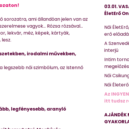
rozaton!
03.01. VAS
ÉletErő On
 sorozatra, ami állandóan jelen van az
szerelmese vagyok… Rózsa rózsával…
Női ÉletErő
kor, lekvár, méz, képek, kártyák,
erő előad
 lesz.
A Szenvedé
interjú
vészetekben, irodalmi művekben,
Intim torn
megelőzé
, a legszebb női szimbólum, az Istennő
Női Csikun
Női Életer
Az INGYEN
itt tudsz 
tább, legfényesebb, aranyló
AJÁNDÉK 
GYAKORLA