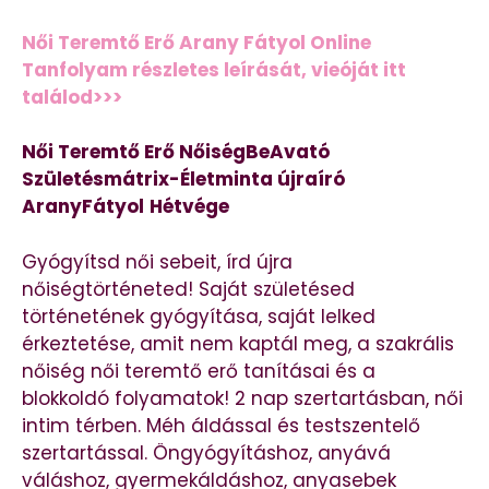
Női Teremtő Erő Arany Fátyol Online
Tanfolyam részletes leírását, vieóját itt
találod>>>
Női Teremtő Erő NőiségBeAvató
Születésmátrix-Életminta újraíró
AranyFátyol
Hétvége
Gyógyítsd női sebeit, írd újra
nőiségtörténeted! Saját születésed
történetének gyógyítása, saját lelked
érkeztetése, amit nem kaptál meg, a szakrális
nőiség női teremtő erő tanításai és a
blokkoldó folyamatok! 2 nap szertartásban, női
intim térben. Méh áldással és testszentelő
szertartással. Öngyógyításhoz, anyává
váláshoz, gyermekáldáshoz, anyasebek