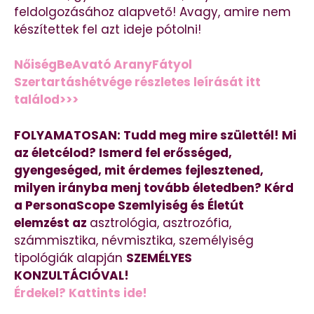
feldolgozásához alapvető! Avagy, amire nem
készítettek fel azt ideje pótolni!
NőiségBeAvató AranyFátyol
Szertartáshétvége részletes leírását itt
találod>>>
FOLYAMATOSAN: Tudd meg mire születtél! Mi
az életcélod? Ismerd fel erősséged,
gyengeséged, mit érdemes fejlesztened,
milyen irányba menj tovább életedben? Kérd
a PersonaScope Szemlyiség és Életút
elemzést az
asztrológia, asztrozófia,
számmisztika, névmisztika, személyiség
tipológiák alapján
SZEMÉLYES
KONZULTÁCIÓVAL!
Érdekel? Kattints ide!