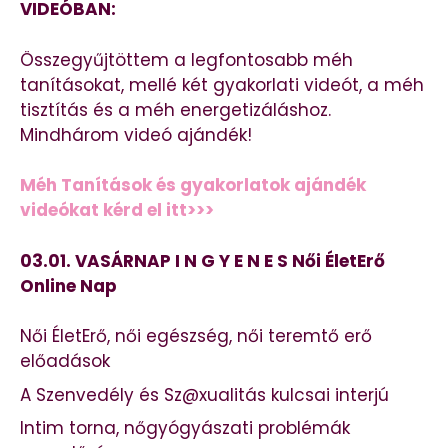
VIDEÓBAN:
Összegyűjtöttem a legfontosabb méh
tanításokat, mellé két gyakorlati videót, a méh
tisztítás és a méh energetizáláshoz.
Mindhárom videó ajándék!
Méh Tanítások és gyakorlatok ajándék
videókat kérd el itt>>>
03.01. VASÁRNAP I N G Y E N E S Női ÉletErő
Online Nap
Női ÉletErő, női egészség, női teremtő erő
előadások
A Szenvedély és Sz@xualitás kulcsai interjú
Intim torna, nőgyógyászati problémák