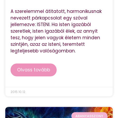
A szerelemmel átitatott, harmonikusnak
nevezett párkapcsolat egy szóval
jellemezve: ISTENI. Ha isten igazából
szeretlek, isten igazából élek, az annyit
tesz, hogy jelen vagyok életem minden
szintjén, azaz az isteni, teremtett
legteljesebb valóságomban.
Olvass tovább
2015.10.12.
ARANYASSZONY