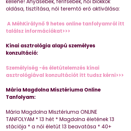
kellene! Anyasebek, férifsebek, női blokkok
oldása, tisztítása, női teremtő erő aktiválása:
A MéhKirálynő 9 hetes online tanfolyamról itt
találsz információkat>>>
Kínai asztrológia alapú személyes
konzultáció:
Személyiség -és életútelemzés kínai
asztrológiával konzultációt itt tudsz kérni>>>
Mária Magdolna Misztériuma Online
Tanfolyam:
Mária Magdolna Misztériuma ONLINE
TANFOLYAM * 13 hét * Magdolna életének 13
stációja * a női életút 13 beavatása * 40+