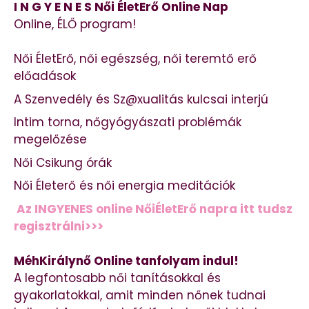
I N G Y E N E S Női ÉletErő Online Nap
Online, ÉLŐ program!
Női ÉletErő, női egészség, női teremtő erő
előadások
A Szenvedély és Sz@xualitás kulcsai interjú
Intim torna, nőgyógyászati problémák
megelőzése
Női Csikung órák
Női Életerő és női energia meditációk
Az INGYENES online NőiÉletErő napra itt tudsz
regisztrálni>>>
MéhKirálynő Online tanfolyam indul!
A legfontosabb női tanításokkal és
gyakorlatokkal, amit minden nőnek tudnai