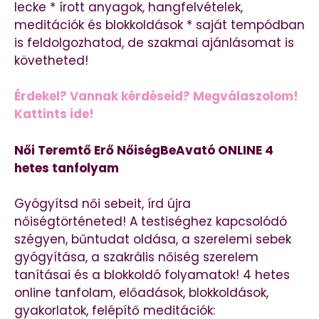
lecke * írott anyagok, hangfelvételek,
meditációk és blokkoldások * saját tempódban
is feldolgozhatod, de szakmai ajánlásomat is
követheted!
Érdekel? Vannak kérdéseid? Megválaszolom!
Kattints ide!
Női Teremtő Erő NőiségBeAvató ONLINE 4
hetes tanfolyam
Gyógyítsd női sebeit, írd újra
nőiségtörténeted! A testiséghez kapcsolódó
szégyen, bűntudat oldása, a szerelemi sebek
gyógyítása, a szakrális nőiség szerelem
tanításai és a blokkoldó folyamatok! 4 hetes
online tanfolam, előadások, blokkoldások,
gyakorlatok, felépítő meditációk: