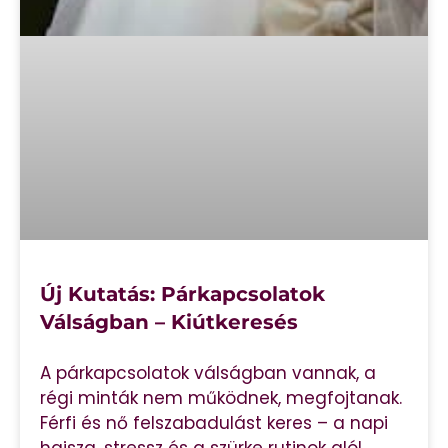
Új Kutatás: Párkapcsolatok
Válságban – Kiútkeresés
A párkapcsolatok válságban vannak, a
régi minták nem működnek, megfojtanak.
Férfi és nő felszabadulást keres – a napi
hajsza, stressz és a szürke rutinok alól