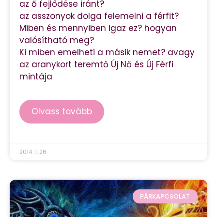
az ő fejlődése iránt?
az asszonyok dolga felemelni a férfit?
Miben és mennyiben igaz ez? hogyan
valósítható meg?
Ki miben emelheti a másik nemet? avagy
az aranykort teremtő Új Nő és Új Férfi
mintája
Olvass tovább
2014.11.26.
PÁRKAPCSOLAT