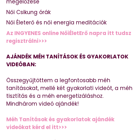
megelőzése
Női Csikung órák
Női Életerő és női energia meditációk
Az INGYENES online NőiÉletErő napra itt tudsz
regisztrálni>>>
AJÁNDÉK MÉH TANÍTÁSOK ÉS GYAKORLATOK
VIDEÓBAN:
Összegyűjtöttem a legfontosabb méh
tanításokat, mellé két gyakorlati videót, a méh
tisztítás és a méh energetizáláshoz.
Mindhárom videó ajándék!
Méh Tanítások és gyakorlatok ajándék
videókat kérd el itt>>>