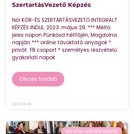
SzertartásVezető Képzés
Női KÖR-ÉS SZERTARTÁSVEZETŐ INTEGRÁLT
KÉPZÉS INDUL: 2023. május 29. *** Méltó
jeles napon Pünkösd hétfőjén, Magdolna
napján *** online távoktató anyagok *
privát FB csoport * személyes részvételű
gyakorlati napok
Olvass tovább
2022.04.26.
NŐI KÖR - NŐI KÖR VEZETŐ