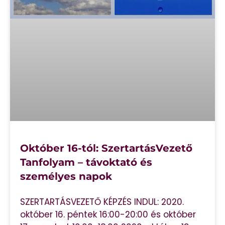
Október 16-tól: SzertartásVezető
Tanfolyam – távoktató és
személyes napok
SZERTARTÁSVEZETŐ KÉPZÉS INDUL: 2020.
október 16. péntek 16:00-20:00 és október