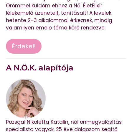
Örömmel küldöm ehhez a Női ÉletElixír
lélekemelő üzeneteit, tanításait! A levelek
hetente 2-3 alkalommal érkeznek, mindig
valamilyen emelő téma köré rendezve.
Érdekel!
A N.Ö.K. alapítója
Pozsgai Nikoletta Katalin, női önmegvalósítás
specialista vagyok. 25 éve dolgozom segítő