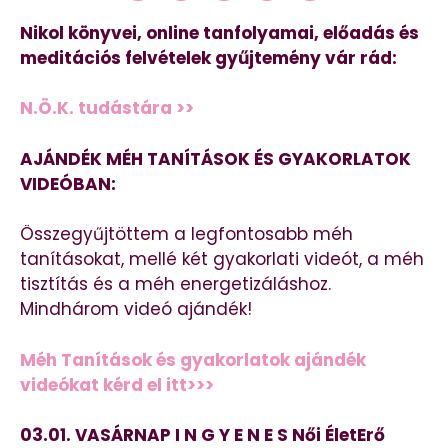
Nikol könyvei, online tanfolyamai, előadás és
meditációs felvételek gyűjtemény vár rád:
N.Ö.K. tudástára >>
AJÁNDÉK MÉH TANÍTÁSOK ÉS GYAKORLATOK
VIDEÓBAN:
Összegyűjtöttem a legfontosabb méh
tanításokat, mellé két gyakorlati videót, a méh
tisztítás és a méh energetizáláshoz.
Mindhárom videó ajándék!
Méh Tanítások és gyakorlatok ajándék
videókat kérd el itt>>>
03.01. VASÁRNAP I N G Y E N E S Női ÉletErő