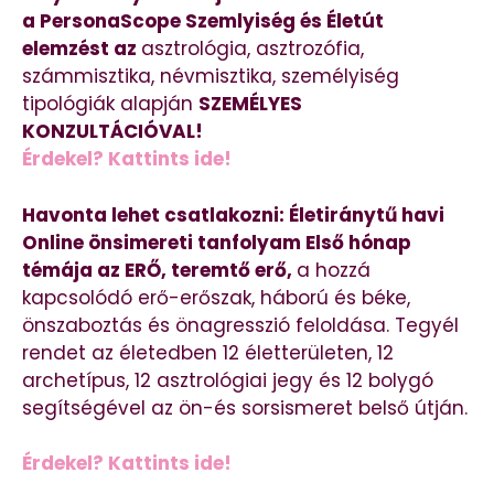
a PersonaScope Szemlyiség és Életút
elemzést az
asztrológia, asztrozófia,
számmisztika, névmisztika, személyiség
tipológiák alapján
SZEMÉLYES
KONZULTÁCIÓVAL!
Érdekel? Kattints ide!
Havonta lehet csatlakozni: Életiránytű havi
Online önsimereti tanfolyam Első hónap
témája az ERŐ, teremtő erő,
a hozzá
kapcsolódó erő-erőszak, háború és béke,
önszaboztás és önagresszió feloldása. Tegyél
rendet az életedben 12 életterületen, 12
archetípus, 12 asztrológiai jegy és 12 bolygó
segítségével az ön-és sorsismeret belső útján.
Érdekel? Kattints ide!