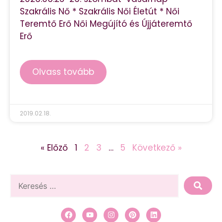
Szakrális Nő * Szakrális Női Életút * Női
Teremtő Erő Női Megújító és Újjáteremtő
Erő
Olvass tovább
2019.02.18.
« Előző
1
2
3
…
5
Következő »