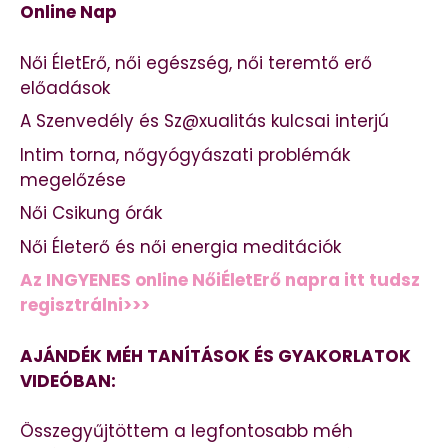
Online Nap
Női ÉletErő, női egészség, női teremtő erő
előadások
A Szenvedély és Sz@xualitás kulcsai interjú
Intim torna, nőgyógyászati problémák
megelőzése
Női Csikung órák
Női Életerő és női energia meditációk
Az INGYENES online NőiÉletErő napra itt tudsz
regisztrálni>>>
AJÁNDÉK MÉH TANÍTÁSOK ÉS GYAKORLATOK
VIDEÓBAN:
Összegyűjtöttem a legfontosabb méh