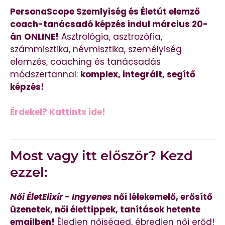
PersonaScope Szemlyiség és Életút elemző
coach-tanácsadó képzés indul március 20-
án
ONLINE!
Asztrológia, asztrozófia,
számmisztika, névmisztika, személyiség
elemzés, coaching és tanácsadás
módszertannal:
komplex, integrált, segítő
képzés!
Érdekel? Kattints ide!
Most vagy itt először? Kezd
ezzel:
Női ÉletElixír - Ingyenes
női lélekemelő, erősítő
üzenetek, női élettippek, tanítások hetente
emailben!
Éledjen nőiséged, ébredjen női erőd!