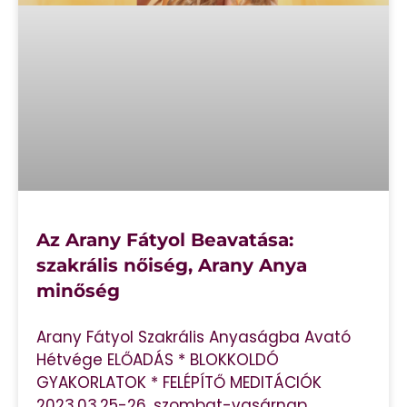
Az Arany Fátyol Beavatása:
szakrális nőiség, Arany Anya
minőség
Arany Fátyol Szakrális Anyaságba Avató
Hétvége ELŐADÁS * BLOKKOLDÓ
GYAKORLATOK * FELÉPÍTŐ MEDITÁCIÓK
2023.03.25-26. szombat-vasárnap