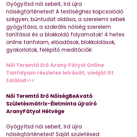
Gyógyítsd női sebeit, írd újra
nőiségtörténeted! A testiséghez kapcsolódó
szégyen, bűntudat oldása, a szerelemi sebek
gyógyítása, a szakrális nőiség szerelem
tanításai és a blokkoldó folyamatok! 4 hetes
online tanfolam, előadások, blokkoldások,
gyakorlatok, felépítő meditációk:
Női Teremtő Erő Arany Fátyol Online
Tanfolyam részletes leírását, vieóját itt
találod>>>
Női Teremtő Erő NőiségBeAvató
Születésmátrix-Életminta újraíró
AranyFátyol
Hétvége
Gyógyítsd női sebeit, írd újra
nőiségtörténeted! Saját születésed