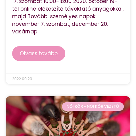
17. szombat 10:00-18:00 2020. október 19-
től online előkészítő távoktató anyagokkal,
majd További személyes napok:
november 7. szombat, december 20.
vasárnap
Olvass tovább
2022.09.29.
NŐI KÖR - NŐI KÖR VEZETŐ