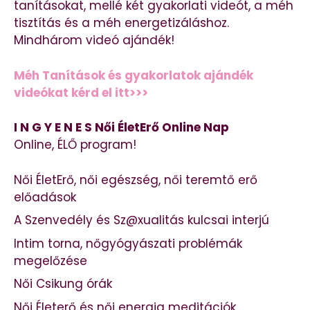
tanításokat, mellé két gyakorlati videót, a méh
tisztítás és a méh energetizáláshoz.
Mindhárom videó ajándék!
Méh Tanítások és gyakorlatok ajándék
videókat kérd el itt>>>
I N G Y E N E S Női ÉletErő Online Nap
Online, ÉLŐ program!
Női ÉletErő, női egészség, női teremtő erő
előadások
A Szenvedély és Sz@xualitás kulcsai interjú
Intim torna, nőgyógyászati problémák
megelőzése
Női Csikung órák
Női Életerő és női energia meditációk