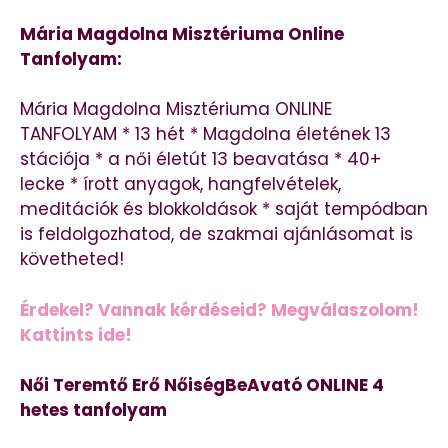
Mária Magdolna Misztériuma Online
Tanfolyam:
Mária Magdolna Misztériuma ONLINE
TANFOLYAM * 13 hét * Magdolna életének 13
stációja * a női életút 13 beavatása * 40+
lecke * írott anyagok, hangfelvételek,
meditációk és blokkoldások * saját tempódban
is feldolgozhatod, de szakmai ajánlásomat is
követheted!
Érdekel? Vannak kérdéseid? Megválaszolom!
Kattints ide!
Női Teremtő Erő NőiségBeAvató ONLINE 4
hetes tanfolyam