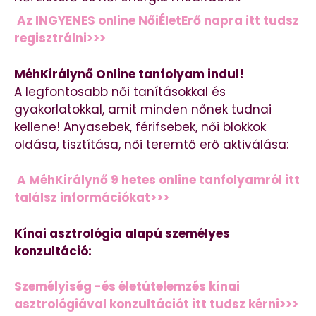
Az INGYENES online NőiÉletErő napra itt tudsz
regisztrálni>>>
MéhKirálynő Online tanfolyam indul!
A legfontosabb női tanításokkal és
gyakorlatokkal, amit minden nőnek tudnai
kellene! Anyasebek, férifsebek, női blokkok
oldása, tisztítása, női teremtő erő aktiválása:
A MéhKirálynő 9 hetes online tanfolyamról itt
találsz információkat>>>
Kínai asztrológia alapú személyes
konzultáció:
Személyiség -és életútelemzés kínai
asztrológiával konzultációt itt tudsz kérni>>>