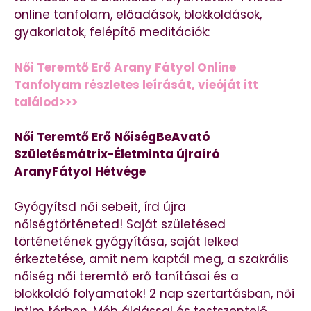
online tanfolam, előadások, blokkoldások,
gyakorlatok, felépítő meditációk:
Női Teremtő Erő Arany Fátyol Online
Tanfolyam részletes leírását, vieóját itt
találod>>>
Női Teremtő Erő NőiségBeAvató
Születésmátrix-Életminta újraíró
AranyFátyol
Hétvége
Gyógyítsd női sebeit, írd újra
nőiségtörténeted! Saját születésed
történetének gyógyítása, saját lelked
érkeztetése, amit nem kaptál meg, a szakrális
nőiség női teremtő erő tanításai és a
blokkoldó folyamatok! 2 nap szertartásban, női
intim térben. Méh áldással és testszentelő