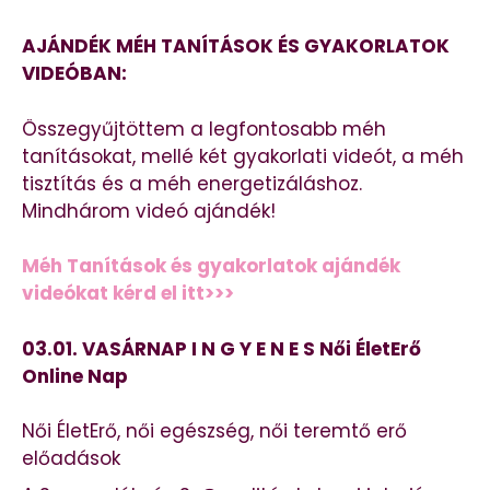
AJÁNDÉK MÉH TANÍTÁSOK ÉS GYAKORLATOK
VIDEÓBAN:
Összegyűjtöttem a legfontosabb méh
tanításokat, mellé két gyakorlati videót, a méh
tisztítás és a méh energetizáláshoz.
Mindhárom videó ajándék!
Méh Tanítások és gyakorlatok ajándék
videókat kérd el itt>>>
03.01. VASÁRNAP I N G Y E N E S Női ÉletErő
Online Nap
Női ÉletErő, női egészség, női teremtő erő
előadások