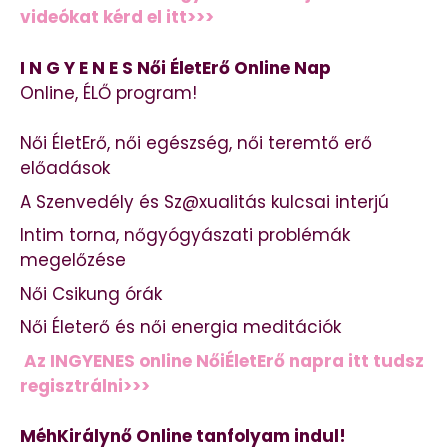
videókat kérd el itt>>>
I N G Y E N E S Női ÉletErő Online Nap
Online, ÉLŐ program!
Női ÉletErő, női egészség, női teremtő erő
előadások
A Szenvedély és Sz@xualitás kulcsai interjú
Intim torna, nőgyógyászati problémák
megelőzése
Női Csikung órák
Női Életerő és női energia meditációk
Az INGYENES online NőiÉletErő napra itt tudsz
regisztrálni>>>
MéhKirálynő Online tanfolyam indul!