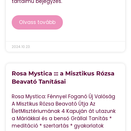
tartalmú bejegyzés.
Olvass tovább
2024.10.23.
Rosa Mystica ::: a Misztikus Rózsa
Beavató Tanításai
Rosa Mystica: Fénnyel Foganó Új Valóság
A Misztikus Rózsa Beavató Útja Az
ÉletMisztériumának 4 Kapuján át utazunk
a Máriákkal és a benső Grállal Tanítás *
meditáció * szertartás * gyakorlatok