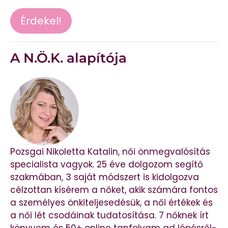
Érdekel!
A N.Ö.K. alapítója
Pozsgai Nikoletta Katalin, női önmegvalósítás
specialista vagyok. 25 éve dolgozom segítő
szakmában, 3 saját módszert is kidolgozva
célzottan kísérem a nőket, akik számára fontos
a személyes önkiteljesedésük, a női értékek és
a női lét csodáinak tudatosítása. 7 nőknek írt
könyvem és 50+ online tanfolyam ad lépésről-