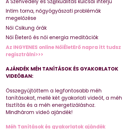
A Szenvedély és Sz@xualitás kulcsai interjú
Intim torna, nőgyógyászati problémák
megelőzése
Női Csikung órák
Női Életerő és női energia meditációk
Az INGYENES online NőiÉletErő napra itt tudsz
regisztrálni>>>
AJÁNDÉK MÉH TANÍTÁSOK ÉS GYAKORLATOK
VIDEÓBAN:
Összegyűjtöttem a legfontosabb méh
tanításokat, mellé két gyakorlati videót, a méh
tisztítás és a méh energetizáláshoz.
Mindhárom videó ajándék!
Méh Tanítások és gyakorlatok ajándék