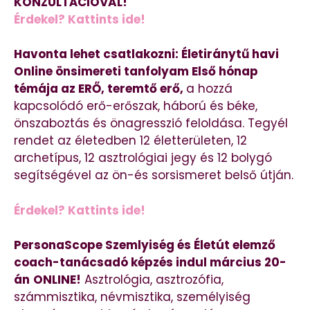
KONZULTÁCIÓVAL!
Érdekel? Kattints ide!
Havonta lehet csatlakozni: Életiránytű havi
Online önsimereti tanfolyam Első hónap
témája az ERŐ, teremtő erő,
a hozzá
kapcsolódó erő-erőszak, háború és béke,
önszaboztás és önagresszió feloldása. Tegyél
rendet az életedben 12 életterületen, 12
archetípus, 12 asztrológiai jegy és 12 bolygó
segítségével az ön-és sorsismeret belső útján.
Érdekel? Kattints ide!
PersonaScope Szemlyiség és Életút elemző
coach-tanácsadó képzés indul március 20-
án
ONLINE!
Asztrológia, asztrozófia,
számmisztika, névmisztika, személyiség