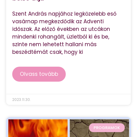
Szent András napjához legközelebb eső
vasárnap megkezdődik az Adventi
időszak. Az előző években az utcákon
mindenki rohangált, üzletből ki és be,
szinte nem lehetett hallani más
beszédtémát csak, hogy ki
Olvass tovább
2023.11.30.
PROGRAMOK