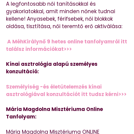
A legfontosabb női tanításokkal és
gyakorlatokkal, amit minden nőnek tudnai
kellene! Anyasebek, férifsebek, női blokkok
oldása, tisztítása, női teremtő erő aktiválása:
A MéhKirálynő 9 hetes online tanfolyamról itt
találsz információkat>>>
Kínai asztrológia alapú személyes
konzultáció:
Személyiség -és életútelemzés kínai
asztrológiával konzultációt itt tudsz kérni>>>
Mária Magdolna Misztériuma Online
Tanfolyam:
Mária Magdolna Misztériuma ONLINE