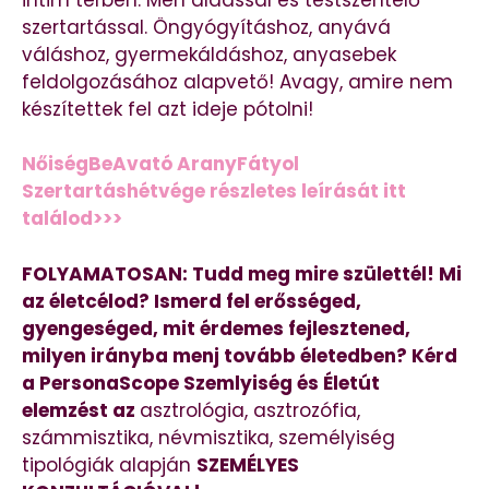
szertartással. Öngyógyításhoz, anyává
váláshoz, gyermekáldáshoz, anyasebek
feldolgozásához alapvető! Avagy, amire nem
készítettek fel azt ideje pótolni!
NőiségBeAvató AranyFátyol
Szertartáshétvége részletes leírását itt
találod>>>
FOLYAMATOSAN: Tudd meg mire születtél! Mi
az életcélod? Ismerd fel erősséged,
gyengeséged, mit érdemes fejlesztened,
milyen irányba menj tovább életedben? Kérd
a PersonaScope Szemlyiség és Életút
elemzést az
asztrológia, asztrozófia,
számmisztika, névmisztika, személyiség
tipológiák alapján
SZEMÉLYES