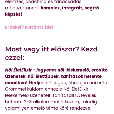
elemzés, coaching és tanácsadás
módszertannal:
komplex, integrált, segítő
képzés!
Érdekel? Kattints ide!
Most vagy itt először? Kezd
ezzel:
Női ÉletElixír - Ingyenes
női lélekemelő, erősítő
üzenetek, női élettippek, tanítások hetente
emailben!
Éledjen nőiséged, ébredjen női erőd!
Örömmel küldöm ehhez a Női ÉletElixír
lélekemelő üzeneteit, tanításait! A levelek
hetente 2-3 alkalommal érkeznek, mindig
valamilyen emelő téma köré rendezve.