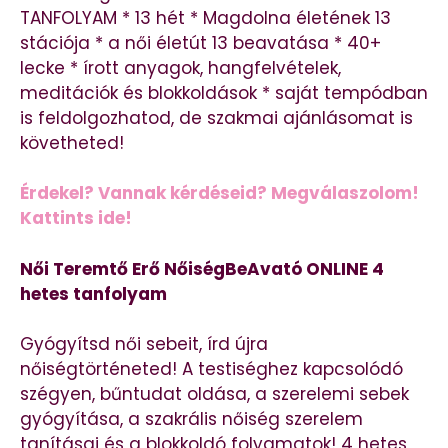
TANFOLYAM * 13 hét * Magdolna életének 13
stációja * a női életút 13 beavatása * 40+
lecke * írott anyagok, hangfelvételek,
meditációk és blokkoldások * saját tempódban
is feldolgozhatod, de szakmai ajánlásomat is
követheted!
Érdekel? Vannak kérdéseid? Megválaszolom!
Kattints ide!
Női Teremtő Erő NőiségBeAvató ONLINE 4
hetes tanfolyam
Gyógyítsd női sebeit, írd újra
nőiségtörténeted! A testiséghez kapcsolódó
szégyen, bűntudat oldása, a szerelemi sebek
gyógyítása, a szakrális nőiség szerelem
tanításai és a blokkoldó folyamatok! 4 hetes