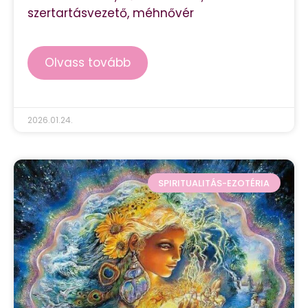
szertartásvezető, méhnővér
Olvass tovább
2026.01.24.
SPIRITUALITÁS-EZOTÉRIA