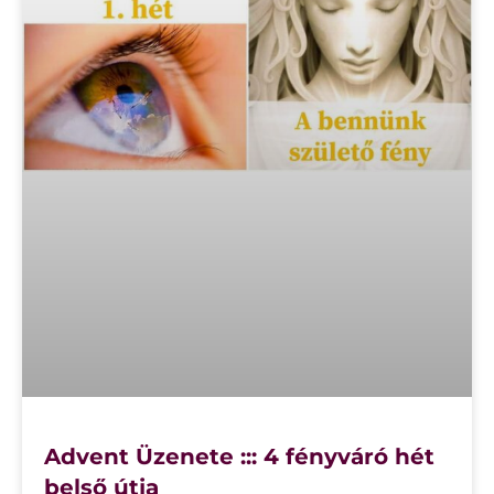
Advent Üzenete ::: 4 fényváró hét
belső útja