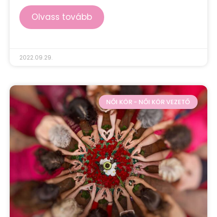
Olvass tovább
2022.09.29.
NŐI KÖR - NŐI KÖR VEZETŐ