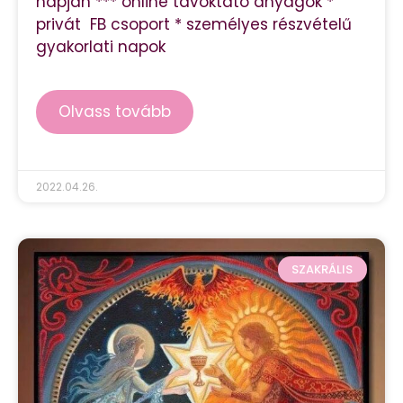
napján *** online távoktató anyagok *
privát FB csoport * személyes részvételű
gyakorlati napok
Olvass tovább
2022.04.26.
SZAKRÁLIS