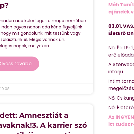
p?
Méh Tanít
ajándék vi
minden nap különleges a maga nemében
03.01. VAS
inden egyes napon oda kéne figyeljünk
ÉletErő On
, hogy mit gondolunk, mit teszünk vagy
szalasztunk el. Mégis vannak ún.
nleges napok, melyeken
Női ÉletErő
erő előad
Olvass tovább
A Szenvedé
interjú
Intim torn
megelőzé
10.08.
Női Csikun
Női Életer
dett: Amnesztiát a
Az INGYEN
avaknak!3. A karrier szó
itt tudsz 