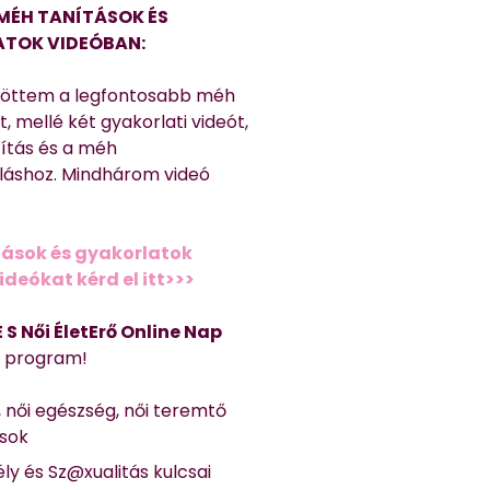
MÉH TANÍTÁSOK ÉS
TOK VIDEÓBAN:
töttem a legfontosabb méh
, mellé két gyakorlati videót,
títás és a méh
láshoz. Mindhárom videó
ások és gyakorlatok
deókat kérd el itt>>>
 E S Női ÉletErő Online Nap
Ő program!
, női egészség, női teremtő
ások
ly és Sz@xualitás kulcsai