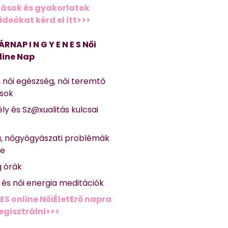
ások és gyakorlatok
deókat kérd el itt>>>
ÁRNAP I N G Y E N E S Női
line Nap
, női egészség, női teremtő
ások
ly és Sz@xualitás kulcsai
a, nőgyógyászati problémák
se
g órák
ő és női energia meditációk
ES online NőiÉletErő napra
regisztrálni>>>