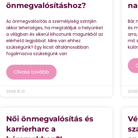
önmegvalósításhoz?
na
Az önmegvalósítás a személyiség szintjén
Bár 
akkor lehetséges, ha megtaláljuk a helyünket
és m
a világban és sikerül kihoznunk magunkból az
arra
elérhető legjobbat. Mire van ehhez
mit 
szükségünk? Egy kicsit általánosabban
külö
fogalmazva szükségünk van
Olvass tovább
2008.10.10.
2008.
Női önmegvalósítás és
Vé
karrierharc a
sz