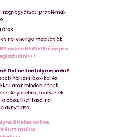
a, nőgyógyászati problémák
se
g órák
ő és női energia meditációk
ES online NőiÉletErő napra
regisztrálni>>>
nő Online tanfolyam indul!
sabb női tanításokkal és
kkal, amit minden nőnek
ene! Anyasebek, férifsebek,
 oldása, tisztítása, női
ő aktiválása:
lynő 9 hetes online
ól itt találsz
iókat>>>