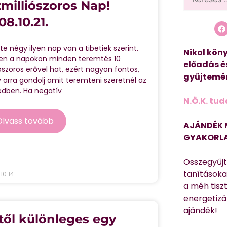
zmilliószoros Nap!
08.10.21.
te négy ilyen nap van a tibetiek szerint.
Nikol köny
en a napokon minden teremtés 10
előadás é
iószoros erővel hat, ezért nagyon fontos,
gyűjtemén
 arra gondolj amit teremteni szeretnél az
edben. Ha negatív
N.Ö.K. tud
Olvass tovább
AJÁNDÉK 
GYAKORLA
Összegyűj
tanításokat
10.14.
a méh tisz
energetizá
ajándék!
től különleges egy