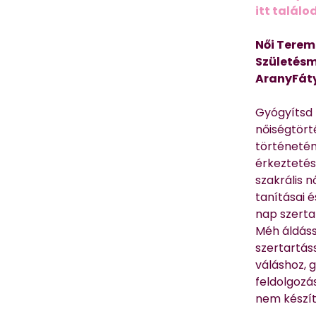
itt találo
Női Terem
Születésm
AranyFát
Gyógyítsd n
nőiségtört
történetén
érkeztetés
szakrális 
tanításai 
nap szerta
Méh áldáss
szertartás
váláshoz,
feldolgozá
nem készíte