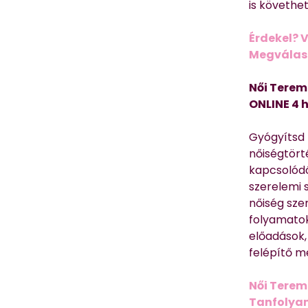
is követhe
Érdekel? 
Megválasz
Női Terem
ONLINE 4 
Gyógyítsd n
nőiségtört
kapcsolódó
szerelemi 
nőiség sze
folyamatok
előadások,
felépítő m
Női Terem
Tanfolyam 