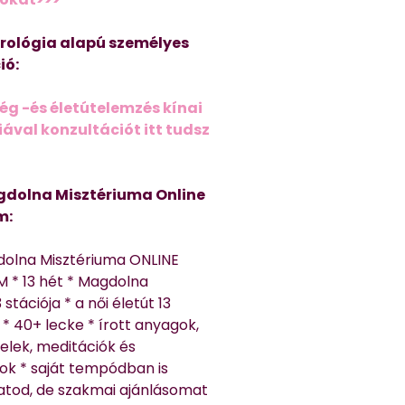
trológia alapú személyes
ió:
ég -és életútelemzés kínai
ával konzultációt itt tudsz
dolna Misztériuma Online
m:
dolna Misztériuma ONLINE
 * 13 hét * Magdolna
 stációja * a női életút 13
* 40+ lecke * írott anyagok,
elek, meditációk és
ok * saját tempódban is
atod, de szakmai ajánlásomat