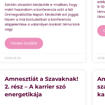
eddi
Szintén olvasóim kérdezték e-mailben, hogy
9-10
miért használom a konferencia szót a Női
témá
Önmegvalósítás Napon. Kérdezték ezt joggal,
társ
hiszen a mai köztudatban a konferencia
alapjelentése a valamilyen konkrét téma köré
vagy
Olvass tovább
2008.09.29.
2008.
Amnesztiát a Szavaknak!
Am
2. rész – A karrier szó
sz
energetikája
ka