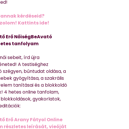
ted!
Vannak kérdéseid?
olom! Kattints ide!
tő Erő NőiségBeAvató
hetes tanfolyam
ői sebeit, írd újra
éneted! A testiséghez
 szégyen, bűntudat oldása, a
sebek gyógyítása, a szakrális
relem tanításai és a blokkoldó
! 4 hetes online tanfolam,
 blokkoldások, gyakorlatok,
editációk:
tő Erő Arany Fátyol Online
részletes leírását, vieóját