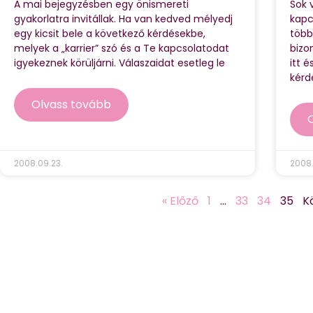
A mai bejegyzésben egy önismereti
Sok 
gyakorlatra invitállak. Ha van kedved mélyedj
kapc
egy kicsit bele a következő kérdésekbe,
több
melyek a „karrier” szó és a Te kapcsolatodat
bizo
igyekeznek körüljárni. Válaszaidat esetleg le
itt 
kérdé
Olvass tovább
2008.09.23.
2008.
« Előző
1
…
33
34
35
K