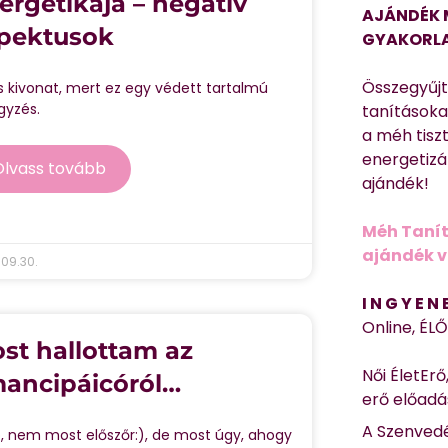
ergetikája – negatív
AJÁNDÉK 
pektusok
GYAKORLA
Összegyűj
s kivonat, mert ez egy védett tartalmú
gyzés.
tanításokat
a méh tisz
energetizá
Olvass tovább
ajándék!
Méh Tanít
ajándék vi
09.30.
I N G Y E N
Online, ÉL
st hallottam az
Női ÉletErő
ancipáicóról…
erő előad
A Szenvedé
ó, nem most előszőr:), de most úgy, ahogy