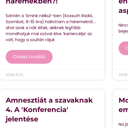
háremekben?!
en
as
Szintén a ‘Smink nélkül’-ben (Kossuth Rádió,
Szombat, 9-10 óra) hallottam a háremekről….
Ninc
ahol azok a nők éltek, akiknek legfőbb
beje
mondhatjuk mai szóval élve ‘karriercélja’ az
volt, hogy a szultán rájuk
Olvass tovább
2008.10.01.
2008.
Amnesztiát a szavaknak
Mo
4. A 'Konferencia'
em
jelentése
Na j