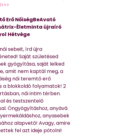
d>>>
tő Erő NőiségBeAvató
átrix-Életminta újraíró
yol
Hétvége
ői sebeit, írd újra
éneted! Saját születésed
ek gyógyítása, saját lelked
e, amit nem kaptál meg, a
nőiség női teremtő erő
és a blokkoldó folyamatok! 2
rtásban, női intim térben.
al és testszentelő
sal. Öngyógyításhoz, anyává
 gyermekáldáshoz, anyasebek
sához alapvető! Avagy, amire
ttek fel azt ideje pótolni!