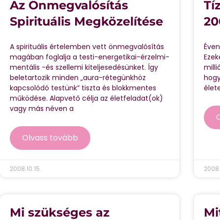
Az Önmegvalósítás
Tí
Spirituális Megközelítése
20
A spirituális értelemben vett önmegvalósítás
Éven
magában foglalja a testi-energetikai-érzelmi-
Ezek
mentális -és szellemi kiteljesedésünket. Így
mill
beletartozik minden „aura-rétegünkhöz
hogy
kapcsolódó testünk” tiszta és blokkmentes
élet
működése. Alapvető célja az életfeladat(ok)
vagy más néven a
Olvass tovább
2008.10.15.
2008.
Mi szükséges az
Mi