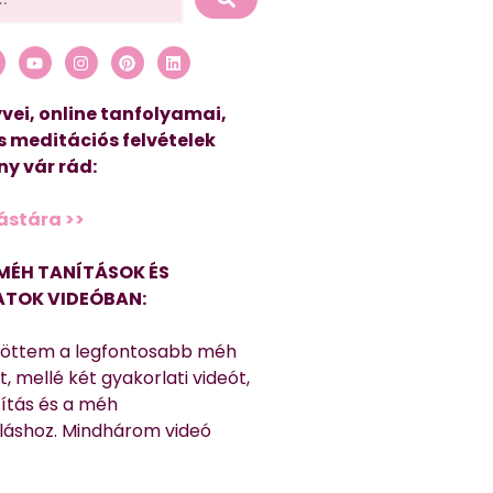
vei, online tanfolyamai,
s meditációs felvételek
y vár rád:
ástára >>
MÉH TANÍTÁSOK ÉS
TOK VIDEÓBAN:
töttem a legfontosabb méh
, mellé két gyakorlati videót,
títás és a méh
láshoz. Mindhárom videó