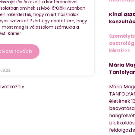
visszajelzés érkezett a konferenciával
solatban,aminek szívből örülök! Azonban
Kínai asz
en rákérdeztek, hogy miért használok
nyos szavakat. Ezért úgy döntöttem, hogy
konzultác
és most meg is válaszolom számukra a
st: Karrier
Személyis
asztrológi
kérni>>>
Olvass tovább
Mária Mag
09.22.
Tanfolya
övetkező »
Mária Mag
TANFOLYAM
életének 13
beavatása 
hangfelvét
blokkoldás
feldolgozh