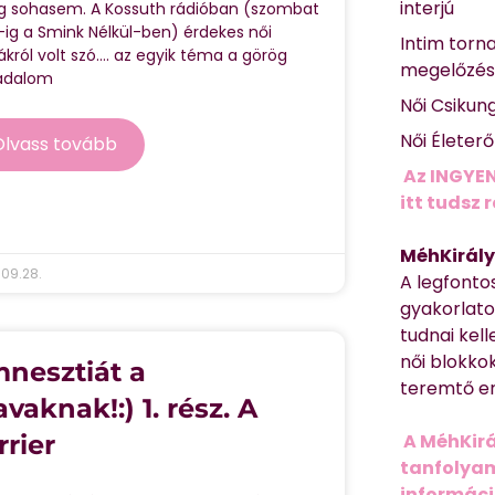
interjú
g sohasem. A Kossuth rádióban (szombat
-ig a Smink Nélkül-ben) érdekes női
Intim torn
król volt szó…. az egyik téma a görög
megelőzé
adalom
Női Csikun
Női Életer
Olvass tovább
Az INGYEN
itt tudsz 
MéhKirály
09.28.
A legfonto
gyakorlato
tudnai kell
női blokkok
nesztiát a
teremtő er
avaknak!:) 1. rész. A
rrier
A MéhKirá
tanfolyamr
informác