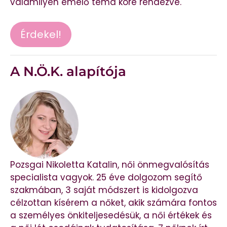
valamilyen emelő téma köré rendezve.
Érdekel!
A N.Ö.K. alapítója
Pozsgai Nikoletta Katalin, női önmegvalósítás
specialista vagyok. 25 éve dolgozom segítő
szakmában, 3 saját módszert is kidolgozva
célzottan kísérem a nőket, akik számára fontos
a személyes önkiteljesedésük, a női értékek és