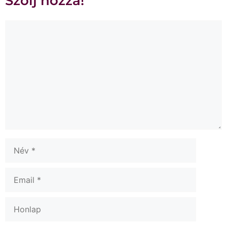
Szólj hozzá!