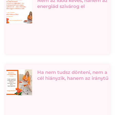
Nem az időd kevés, hanem az
energiád szivárog el
Ha nem tudsz dönteni, nem a
cél hiányzik, hanem az iránytű