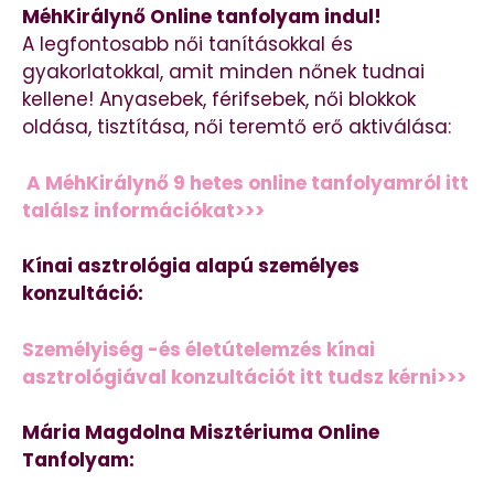
MéhKirálynő Online tanfolyam indul!
A legfontosabb női tanításokkal és
gyakorlatokkal, amit minden nőnek tudnai
kellene! Anyasebek, férifsebek, női blokkok
oldása, tisztítása, női teremtő erő aktiválása:
A MéhKirálynő 9 hetes online tanfolyamról itt
találsz információkat>>>
Kínai asztrológia alapú személyes
konzultáció:
Személyiség -és életútelemzés kínai
asztrológiával konzultációt itt tudsz kérni>>>
Mária Magdolna Misztériuma Online
Tanfolyam: