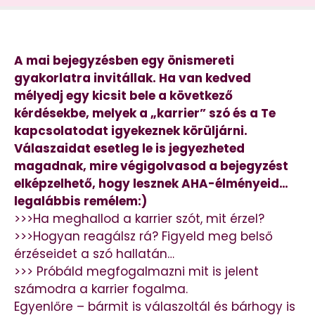
A mai bejegyzésben egy önismereti
gyakorlatra invitállak. Ha van kedved
mélyedj egy kicsit bele a következő
kérdésekbe, melyek a „karrier” szó és a Te
kapcsolatodat igyekeznek körüljárni.
Válaszaidat esetleg le is jegyezheted
magadnak, mire végigolvasod a bejegyzést
elképzelhető, hogy lesznek AHA-élményeid…
legalábbis remélem:)
>>>Ha meghallod a karrier szót, mit érzel?
>>>Hogyan reagálsz rá? Figyeld meg belső
érzéseidet a szó hallatán…
>>> Próbáld megfogalmazni mit is jelent
számodra a karrier fogalma.
Egyenlőre – bármit is válaszoltál és bárhogy is