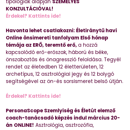
tipológiák alapján
SZEMÉLYES
KONZULTÁCIÓVAL!
Érdekel? Kattints ide!
Havonta lehet csatlakozni: Életiránytű havi
Online önsimereti tanfolyam Első hónap
témája az ERŐ, teremtő erő,
a hozzá
kapcsolódó erő-erőszak, háború és béke,
önszaboztás és önagresszió feloldása. Tegyél
rendet az életedben 12 életterületen, 12
archetípus, 12 asztrológiai jegy és 12 bolygó
segítségével az ön-és sorsismeret belső útján.
Érdekel? Kattints ide!
PersonaScope Szemlyiség és Életút elemző
coach-tanácsadó képzés indul március 20-
án
ONLINE!
Asztrológia, asztrozófia,