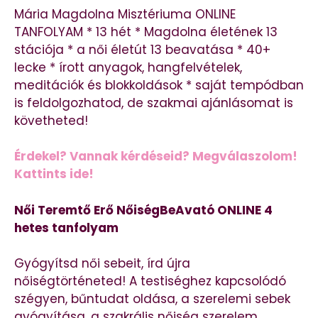
Mária Magdolna Misztériuma ONLINE
TANFOLYAM * 13 hét * Magdolna életének 13
stációja * a női életút 13 beavatása * 40+
lecke * írott anyagok, hangfelvételek,
meditációk és blokkoldások * saját tempódban
is feldolgozhatod, de szakmai ajánlásomat is
követheted!
Érdekel? Vannak kérdéseid? Megválaszolom!
Kattints ide!
Női Teremtő Erő NőiségBeAvató ONLINE 4
hetes tanfolyam
Gyógyítsd női sebeit, írd újra
nőiségtörténeted! A testiséghez kapcsolódó
szégyen, bűntudat oldása, a szerelemi sebek
gyógyítása, a szakrális nőiség szerelem