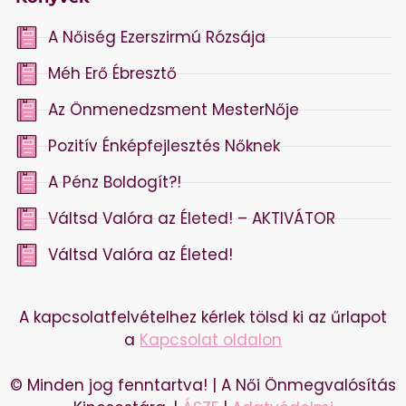
A Nőiség Ezerszirmú Rózsája
Méh Erő Ébresztő
Az Önmenedzsment MesterNője
Pozitív Énképfejlesztés Nőknek
A Pénz Boldogít?!
Váltsd Valóra az Életed! – AKTIVÁTOR
Váltsd Valóra az Életed!
A kapcsolatfelvételhez kérlek tölsd ki az űrlapot
a
Kapcsolat oldalon
© Minden jog fenntartva! | A Női Önmegvalósítás