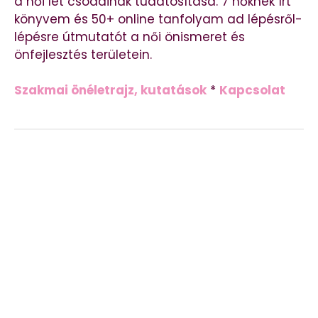
a női lét csodáinak tudatosítása. 7 nőknek írt
könyvem és 50+ online tanfolyam ad lépésről-
lépésre útmutatót a női önismeret és
önfejlesztés területein.
Szakmai önéletrajz, kutatások
*
Kapcsolat