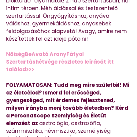
blokkoldó folyamatok! 2 nap szertartásban, női
intim térben. Méh áldással és testszentelő
szertartással. Öngyógyításhoz, anyává
váláshoz, gyermekáldáshoz, anyasebek
feldolgozásához alapvető! Avagy, amire nem
készítettek fel azt ideje pótolni!
NőiségBeAvató AranyFátyol
Szertartáshétvége részletes leírását itt
találod>>>
FOLYAMATOSAN: Tudd meg mire születtél! Mi
az életcélod? Ismerd fel erősséged,
gyengeséged, mit érdemes fejlesztened,
milyen irányba menj tovább életedben? Kérd
a PersonaScope Szemlyiség és Életút
elemzést az
asztrológia, asztrozófia,
számmisztika, névmisztika, személyiség