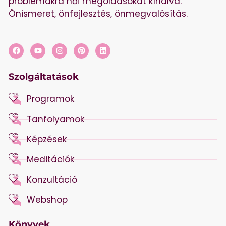
problémákra női megoldásokat kínálva.
Önismeret, önfejlesztés, önmegvalósítás.
Szolgáltatások
Programok
Tanfolyamok
Képzések
Meditációk
Konzultáció
Webshop
Könyvek