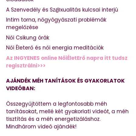
A Szenvedély és Sz@xualitás kulcsai interjú
Intim torna, nőgyógyászati problémák
megelőzése
Női Csikung órák
Női Életerő és női energia meditációk
Az INGYENES online NőiÉletErő napra itt tudsz
regisztrálni>>>
AJÁNDÉK MÉH TANÍTÁSOK ÉS GYAKORLATOK
VIDEÓBAN:
Összegyűjtöttem a legfontosabb méh
tanításokat, mellé két gyakorlati videót, a méh
tisztítás és a méh energetizáláshoz.
Mindhárom videó ajándék!