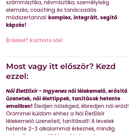
számmisztika, névmisztika, személyiség
elemzés, coaching és tanácsadás
módszertannal:
komplex, integrált, segítő
képzés!
Érdekel? Kattints ide!
Most vagy itt először? Kezd
ezzel:
Női ÉletElixír - Ingyenes
női lélekemelő, erősítő
üzenetek, női élettippek, tanítások hetente
emailben!
Éledjen nőiséged, ébredjen női erőd!
Örömmel küldöm ehhez a Női ÉletElixír
lélekemelő üzeneteit, tanításait! A levelek
hetente 2-3 alkalommal érkeznek, mindig