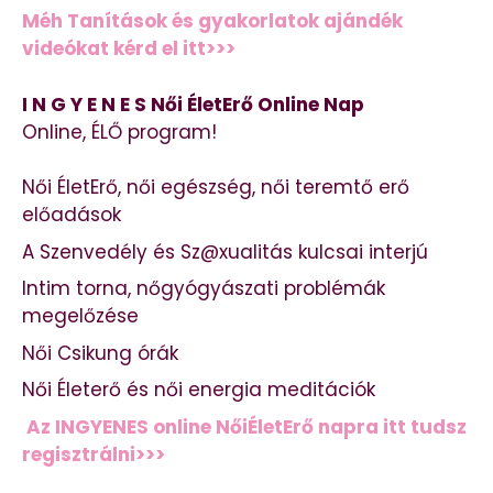
Méh Tanítások és gyakorlatok ajándék
videókat kérd el itt>>>
I N G Y E N E S Női ÉletErő Online Nap
Online, ÉLŐ program!
Női ÉletErő, női egészség, női teremtő erő
előadások
A Szenvedély és Sz@xualitás kulcsai interjú
Intim torna, nőgyógyászati problémák
megelőzése
Női Csikung órák
Női Életerő és női energia meditációk
Az INGYENES online NőiÉletErő napra itt tudsz
regisztrálni>>>