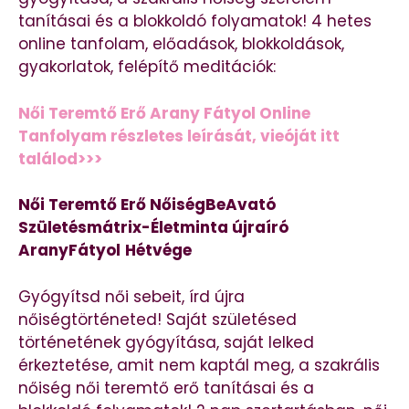
tanításai és a blokkoldó folyamatok! 4 hetes
online tanfolam, előadások, blokkoldások,
gyakorlatok, felépítő meditációk:
Női Teremtő Erő Arany Fátyol Online
Tanfolyam részletes leírását, vieóját itt
találod>>>
Női Teremtő Erő NőiségBeAvató
Születésmátrix-Életminta újraíró
AranyFátyol
Hétvége
Gyógyítsd női sebeit, írd újra
nőiségtörténeted! Saját születésed
történetének gyógyítása, saját lelked
érkeztetése, amit nem kaptál meg, a szakrális
nőiség női teremtő erő tanításai és a