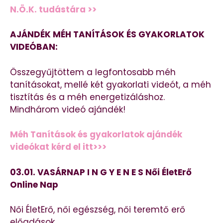
N.Ö.K. tudástára >>
AJÁNDÉK MÉH TANÍTÁSOK ÉS GYAKORLATOK
VIDEÓBAN:
Összegyűjtöttem a legfontosabb méh
tanításokat, mellé két gyakorlati videót, a méh
tisztítás és a méh energetizáláshoz.
Mindhárom videó ajándék!
Méh Tanítások és gyakorlatok ajándék
videókat kérd el itt>>>
03.01. VASÁRNAP I N G Y E N E S Női ÉletErő
Online Nap
Női ÉletErő, női egészség, női teremtő erő
előadások