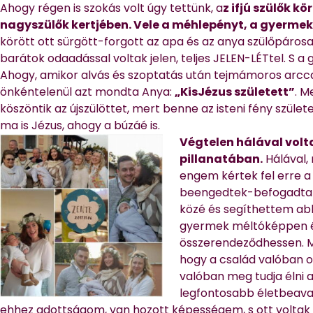
Ahogy régen is szokás volt úgy tettünk, a
z ifjú szülők kö
nagyszülők kertjében. Vele a méhlepényt, a gyerm
körött ott sürgött-forgott az apa és az anya szülőpárosa
barátok odaadással voltak jelen, teljes JELEN-LÉTtel. S a
Ahogy, amikor alvás és szoptatás után tejmámoros arccal
önkéntelenül azt mondta Anya:
„KisJézus született”
. M
köszöntik az újszülöttet, mert benne az isteni fény születe
ma is Jézus, ahogy a búzáé is.
Végtelen hálával volt
pillanatában.
Hálával,
engem kértek fel erre a
beengedtek-befogadtak
közé és segíthettem ab
gyermek méltóképpen é
összerendeződhessen. M
hogy a család valóban o
valóban meg tudja élni 
legfontosabb életbeavat
ehhez adottságom, van hozott képességem, s ott voltak