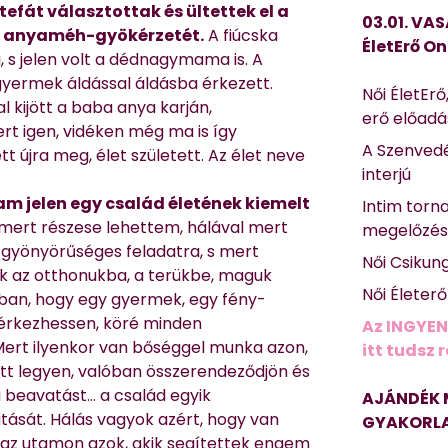
rtefát választottak és ültettek el a
03.01. VAS
ek anyaméh-gyökérzetét.
A fiúcska
ÉletErő On
, s jelen volt a dédnagymama is. A
 gyermek áldással áldásba érkezett.
Női ÉletErő
 kijött a baba anya karján,
erő előad
ert igen, vidéken még ma is így
A Szenvedé
tt újra meg, élet született. Az élet neve
interjú
am jelen egy család életének kiemelt
Intim torn
 mert részese lehettem, hálával mert
megelőzé
 gyönyörűséges feladatra, s mert
Női Csikun
 az otthonukba, a terükbe, maguk
Női Életer
ban, hogy egy gyermek, egy fény-
rkezhessen, köré minden
Az INGYEN
ert ilyenkor van bőséggel munka azon,
itt tudsz 
tt legyen, valóban összerendeződjön és
a beavatást… a család egyik
AJÁNDÉK 
ását. Hálás vagyok azért, hogy van
GYAKORLA
 az utamon azok, akik segítettek engem