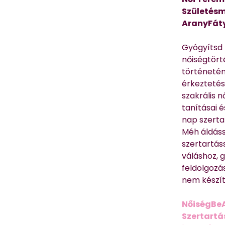
Születésm
AranyFát
Gyógyítsd n
nőiségtört
történetén
érkeztetés
szakrális 
tanításai 
nap szerta
Méh áldáss
szertartás
váláshoz,
feldolgozá
nem készíte
NőiségBe
Szertartá