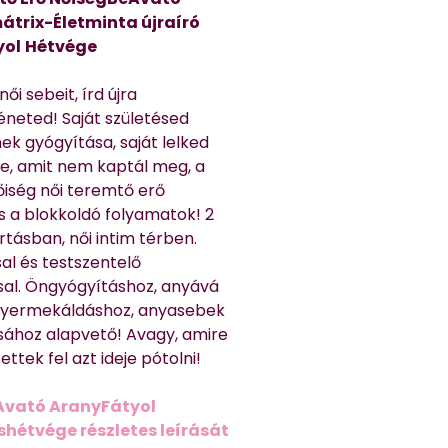
átrix-Életminta újraíró
yol
Hétvége
ői sebeit, írd újra
éneted! Saját születésed
ek gyógyítása, saját lelked
e, amit nem kaptál meg, a
nőiség női teremtő erő
és a blokkoldó folyamatok! 2
rtásban, női intim térben.
al és testszentelő
sal. Öngyógyításhoz, anyává
 gyermekáldáshoz, anyasebek
sához alapvető! Avagy, amire
ttek fel azt ideje pótolni!
Avató AranyFátyol
shétvége részletes leírását