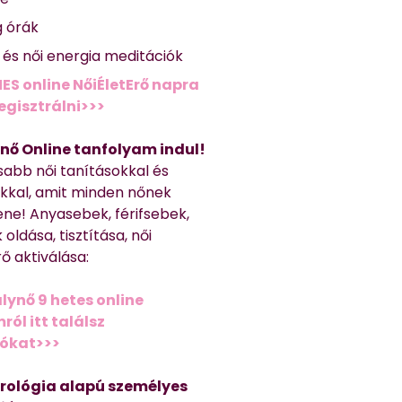
g órák
ő és női energia meditációk
ES online NőiÉletErő napra
regisztrálni>>>
nő Online tanfolyam indul!
sabb női tanításokkal és
kkal, amit minden nőnek
ene! Anyasebek, férifsebek,
 oldása, tisztítása, női
ő aktiválása:
lynő 9 hetes online
ól itt találsz
iókat>>>
trológia alapú személyes