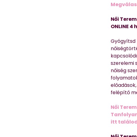
Megválasz
Női Terem
ONLINE 4 
Gyógyítsd n
nőiségtört
kapcsolódó
szerelemi 
nőiség sze
folyamatok
előadások,
felépítő m
Női Terem
Tanfolyam 
itt találo
Női Terem