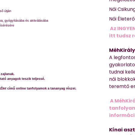
Női Csikun
ső útján
Női Életer
ba, gyógyításába és aktiválásába
kísérésére
Az INGYEN
itt tudsz 
MéhKirály
A legfonto
gyakorlato
tudnai kell
 zajlanak.
női blokkok
ató anyagok teszik teljessé.
teremtő er
Élet
című online tanfolyamok a tananyag részei.
A MéhKirá
tanfolyamr
informác
Kínai asz