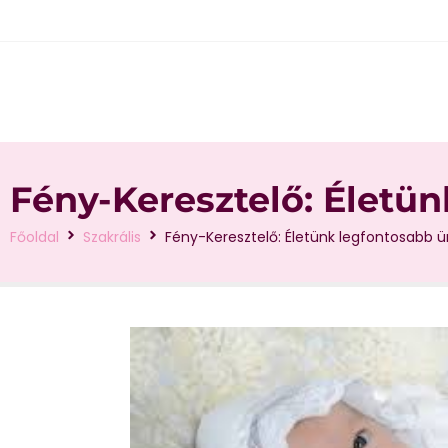
Fény-Keresztelő: Életün
Főoldal
Szakrális
Fény-Keresztelő: Életünk legfontosabb ü