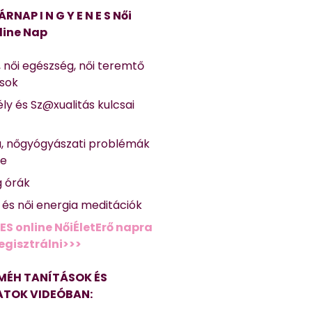
ÁRNAP I N G Y E N E S Női
line Nap
, női egészség, női teremtő
ások
ly és Sz@xualitás kulcsai
a, nőgyógyászati problémák
se
g órák
ő és női energia meditációk
ES online NőiÉletErő napra
regisztrálni>>>
MÉH TANÍTÁSOK ÉS
TOK VIDEÓBAN: