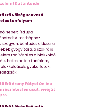
olom! Kattints ide!
tő Erő NőiségBeAvató
hetes tanfolyam
ői sebeit, írd újra
éneted! A testiséghez
 szégyen, bűntudat oldása, a
sebek gyógyítása, a szakrális
relem tanításai és a blokkoldó
! 4 hetes online tanfolam,
 blokkoldások, gyakorlatok,
editációk:
tő Erő Arany Fátyol Online
részletes leírását, vieóját
d>>>
tő Erő NőiségBeAvató