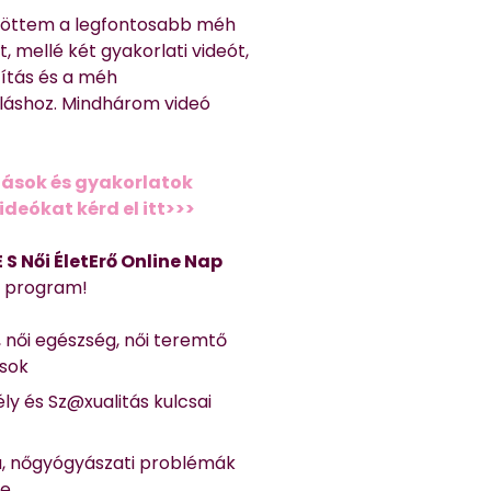
töttem a legfontosabb méh
, mellé két gyakorlati videót,
títás és a méh
láshoz. Mindhárom videó
ások és gyakorlatok
deókat kérd el itt>>>
 E S Női ÉletErő Online Nap
Ő program!
, női egészség, női teremtő
ások
ly és Sz@xualitás kulcsai
a, nőgyógyászati problémák
se