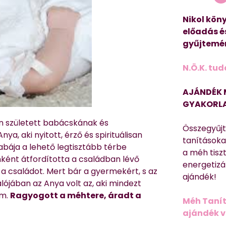
Nikol köny
előadás é
gyűjtemén
N.Ö.K. tud
AJÁNDÉK 
GYAKORLA
 született babácskának és
Összegyűj
ya, aki nyitott, érző és spirituálisan
tanításokat
bája a lehető legtisztább térbe
a méh tisz
ként átfordította a családban lévő
energetizá
 a családot. Mert bár a gyermekért, s az
ajándék!
alójában az Anya volt az, aki mindezt
am.
Ragyogott a méhtere, áradt a
Méh Tanít
ajándék vi