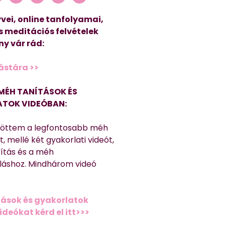
vei, online tanfolyamai,
s meditációs felvételek
y vár rád:
ástára >>
MÉH TANÍTÁSOK ÉS
TOK VIDEÓBAN:
töttem a legfontosabb méh
, mellé két gyakorlati videót,
títás és a méh
láshoz. Mindhárom videó
ások és gyakorlatok
deókat kérd el itt>>>