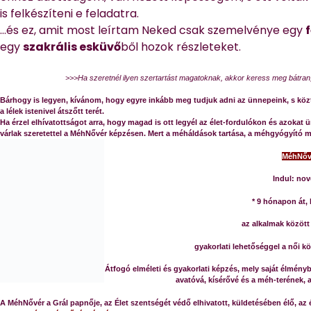
is felkészíteni e feladatra.
…és ez, amit most leírtam Neked csak szemelvénye egy
egy
szakrális esküvő
ből hozok részleteket.
>>>Ha szeretnél ilyen szertartást magatoknak, akkor keress meg bátran
Bárhogy is legyen, kívánom, hogy egyre inkább meg tudjuk adni az ünnepeink, s köz
a lélek istenivel átszőtt terét.
Ha érzel elhívatottságot arra, hogy magad is ott legyél az élet-fordulókon és azok
várlak szeretettel a MéhNővér képzésen. Mert a méháldások tartása, a méhgyógyító mu
MéhNőv
Indul: no
* 9 hónapon át, 
az alkalmak között
gyakorlati lehetőséggel a női k
Átfogó elméleti és gyakorlati képzés, mely saját élmény
avatóvá, kísérővé és a méh-terének, 
A MéhNővér a Grál papnője, az Élet szentségét védő elhivatott, küldetésében élő, az 