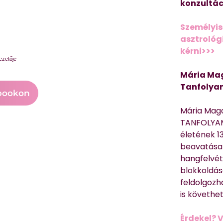
konzultác
Személyis
asztrológi
kérni>>>
ezetője
Mária Mag
Tanfolya
bookon
Mária Mag
TANFOLYAM
életének 13
beavatása 
hangfelvét
blokkoldás
feldolgozh
is követhe
Érdekel? 