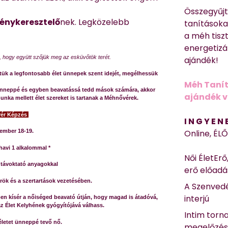
Összegyűj
fénykeresztelő
nek. Legközelebb
tanításokat
a méh tisz
energetizá
, hogy együtt szőjük meg az esküvőtök terét.
ajándék!
tük a legfontosabb élet ünnepek szent idejét, megélhessük
Méh Tanít
at ünneppé és egyben beavatássá tedd mások számára, akkor
ajándék vi
nka mellett élet szereket is tartanak a Méhnővérek.
ér Képzés
I N G Y E N
Online, ÉL
vember 18-19.
havi 1 alkalommal *
Női ÉletErő
 távoktató anyagokkal
erő előad
örök és a szertartások vezetésében.
A Szenvedé
interjú
ben kísér a nőiséged beavató útján, hogy magad is átadóvá,
az Élet Kelyhének gyógyítójává válhass.
Intim torn
életet ünneppé tevő nő.
megelőzé