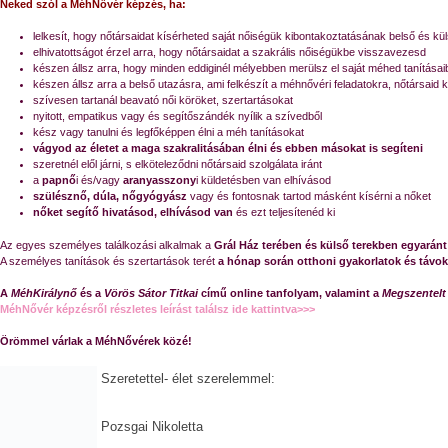
Neked szól a MéhNővér képzés, ha:
lelkesít, hogy nőtársaidat kísérheted saját nőiségük kibontakoztatásának belső és kül
elhivatottságot érzel arra, hogy
nőtársaidat a szakrális nőiségükbe visszavezesd
készen állsz arra, hogy minden eddiginél mélyebben merülsz el saját méhed tanításai
készen állsz arra a belső utazásra, ami felkészít a méhnővéri feladatokra, nőtársaid 
szívesen tartanál beavató női köröket, szertartásokat
nyitott, empatikus vagy és segítőszándék nyílik a szívedből
kész vagy tanulni és legfőképpen élni a méh tanításokat
vágyod az életet a maga szakralitásában élni és ebben másokat is segíteni
szeretnél elől járni, s
elköteleződni nőtársaid szolgálata iránt
a
papnő
i és/vagy
aranyasszony
i küldetésben van elhívásod
szülésznő, dúla, nőgyógyász
vagy és fontosnak tartod másként kísérni a nőket
nőket segítő hivatásod, elhívásod van
és ezt teljesítenéd ki
Az egyes személyes találkozási alkalmak a
Grál Ház terében és külső terekben egyaránt
A személyes tanítások és szertartások terét
a hónap során otthoni gyakorlatok és távokt
A
MéhKirálynő
és a
Vörös Sátor Titkai
című online tanfolyam, valamint a
Megszentelt 
MéhNővér képzésről részletes leírást találsz ide kattintva>>>
Örömmel várlak a MéhNővérek közé!
Szeretettel- élet szerelemmel:
Pozsgai Nikoletta