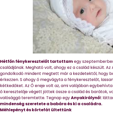
Hétfőn fénykeresztelőt tartottam
egy szeptemberben
családjának. Megható volt, ahogy ez a család készült. Az An
gondolkodó mindent megtett már a kezdetektől, hogy ba
érkezzen. S ahogy ő megvágyta a fénykeresztelőt, lassan
kétkedőket. Az Ő ereje volt az, ami valójában egybehívta
ő keresztelője végett jöttek össze a család és barátok, v
valósággá teremtette. Tegnap egy
Anyakirálynő
t látt
mindenség szeretete a babára és ki a családra.
Méhlepényt és körtefát ültettünk