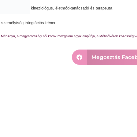
kineziológus, életmód-tanácsadó és terapeuta
személyiség integrációs tréner
MéhAnya, a magyarországi női körök mozgalom egyik alapítója, a Méhnővérek közösség v
Megosztás Face