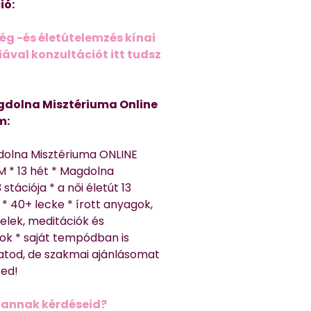
ió:
ég -és életútelemzés kínai
ával konzultációt itt tudsz
dolna Misztériuma Online
m:
dolna Misztériuma ONLINE
 * 13 hét * Magdolna
 stációja * a női életút 13
* 40+ lecke * írott anyagok,
elek, meditációk és
ok * saját tempódban is
atod, de szakmai ajánlásomat
ted!
Vannak kérdéseid?