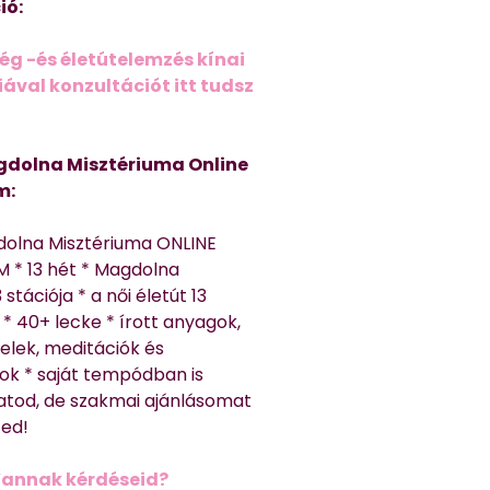
ió:
ég -és életútelemzés kínai
ával konzultációt itt tudsz
dolna Misztériuma Online
m:
dolna Misztériuma ONLINE
 * 13 hét * Magdolna
 stációja * a női életút 13
* 40+ lecke * írott anyagok,
elek, meditációk és
ok * saját tempódban is
atod, de szakmai ajánlásomat
ted!
Vannak kérdéseid?