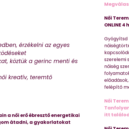
Megválasz
Női Terem
ONLINE 4 
Gyógyítsd n
edben, érzékelni az egyes
nőiségtört
kapcsolódó
ködéseket
szerelemi 
t, köztük a gerinc menti és
nőiség sze
folyamatok
női kreatív, teremtő
előadások,
felépítő m
Női Terem
Tanfolyam 
itt találo
in a női erő ébresztő energetikai
gom átadni, a gyakorlatokat
Női Terem