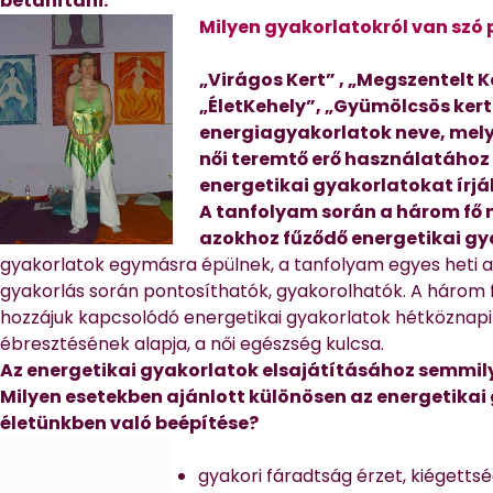
betanítani.
Milyen gyakorlatokról van szó
„Virágos Kert” , „Megszentelt K
„ÉletKehely”
, „Gyümölcsös kert
energiagyakorlatok neve, mel
női teremtő erő használatához
energetikai gyakorlatokat írják
A tanfolyam során a három fő n
azokhoz fűződő energetikai gy
gyakorlatok egymásra épülnek, a tanfolyam egyes heti al
gyakorlás során pontosíthatók, gyakorolhatók. A három 
hozzájuk kapcsolódó energetikai gyakorlatok hétköznapi
ébresztésének alapja, a női egészség kulcsa.
Az energetikai gyakorlatok elsajátításához semmil
Milyen esetekben ajánlott különösen az energetika
életünkben való beépítése?
gyakori fáradtság érzet, kiégetts