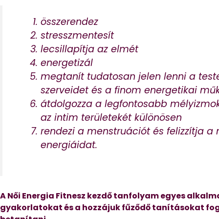
összerendez
stresszmentesít
lecsillapítja az elmét
energetizál
megtanít tudatosan jelen lenni a test
szerveidet és a finom energetikai mű
átdolgozza a legfontosabb mélyizmoka
az intim területekét különösen
rendezi a menstruációt és felizzítja a 
energiáidat.
A Női Energia Fitnesz kezdő tanfolyam egyes alkalma
gyakorlatokat és a hozzájuk fűződő tanításokat fo