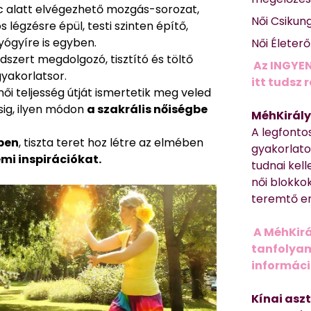
rc alatt elvégezhető mozgás-sorozat,
Női Csikun
légzésre épül, testi szinten építő,
yógyíre is egyben.
Női Életer
dszert megdolgozó, tisztító és töltő
Az INGYEN
gyakorlatsor.
itt tudsz 
női teljesség útját ismertetik meg veled
ig, ilyen módon
a szakrális nőiségbe
MéhKirály
A legfonto
ben
, tiszta teret hoz létre az elmében
gyakorlato
emi inspirációkat.
tudnai kell
női blokkok
teremtő er
A MéhKirá
tanfolyamr
informác
Kínai asz