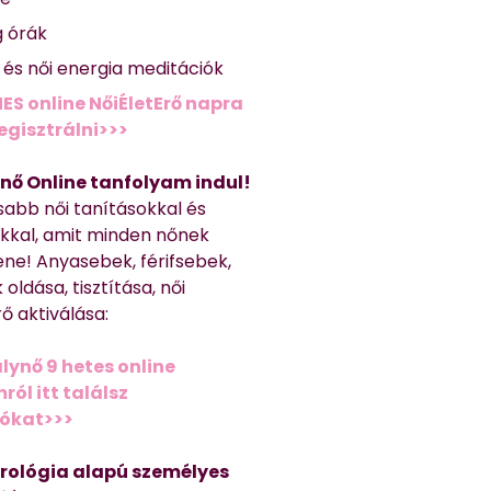
g órák
ő és női energia meditációk
ES online NőiÉletErő napra
regisztrálni>>>
nő Online tanfolyam indul!
sabb női tanításokkal és
kkal, amit minden nőnek
ene! Anyasebek, férifsebek,
 oldása, tisztítása, női
ő aktiválása:
lynő 9 hetes online
ól itt találsz
iókat>>>
trológia alapú személyes