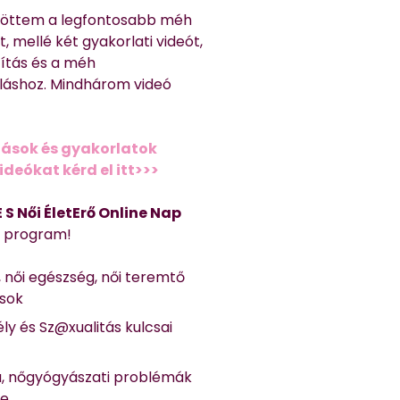
töttem a legfontosabb méh
, mellé két gyakorlati videót,
títás és a méh
láshoz. Mindhárom videó
ások és gyakorlatok
deókat kérd el itt>>>
 E S Női ÉletErő Online Nap
Ő program!
, női egészség, női teremtő
ások
ly és Sz@xualitás kulcsai
a, nőgyógyászati problémák
se