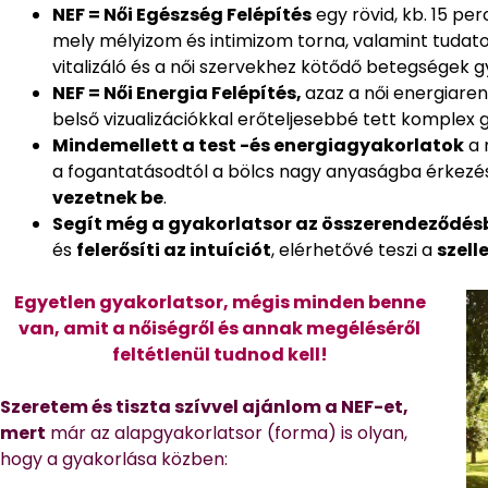
NEF = Női Egészség Felépítés
egy rövid, kb. 15 pe
mely mélyizom és intimizom torna, valamint tudatos 
vitalizáló és a női szervekhez kötődő betegségek g
NEF = Női Energia Felépítés,
azaz a női energiaren
belső vizualizációkkal erőteljesebbé tett komplex 
Mindemellett a test -és energiagyakorlatok
a 
a fogantatásodtól a bölcs nagy anyaságba érkezés
vezetnek be
.
Segít még a gyakorlatsor az összerendeződés
és
felerősíti az intuíciót
, elérhetővé teszi a
szell
Egyetlen gyakorlatsor, mégis minden benne
van, amit a nőiségről és annak megéléséről
feltétlenül tudnod kell!
Szeretem és tiszta szívvel ajánlom a NEF-et,
mert
már az alapgyakorlatsor (forma) is olyan,
hogy a gyakorlása közben: