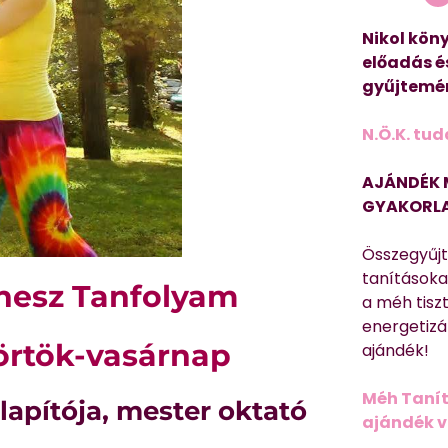
Nikol köny
előadás é
gyűjtemén
N.Ö.K. tud
AJÁNDÉK 
GYAKORLA
Összegyűj
tanításokat
tnesz Tanfolyam
a méh tisz
energetizá
törtök-vasárnap
ajándék!
Méh Tanít
alapítója, mester oktató
ajándék vi