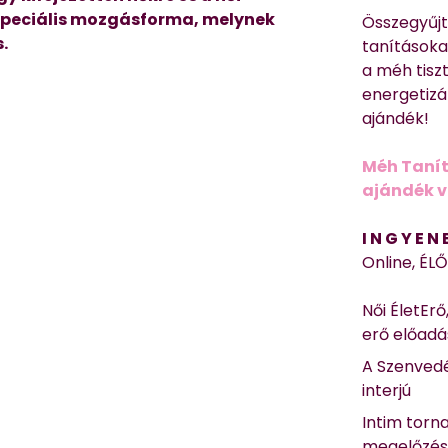
 speciális mozgásforma, melynek
Összegyűj
.
tanításokat
a méh tisz
energetizá
ajándék!
Méh Tanít
ajándék vi
I N G Y E N
Online, ÉL
Női ÉletErő
erő előad
A Szenvedé
interjú
Intim torn
megelőzé