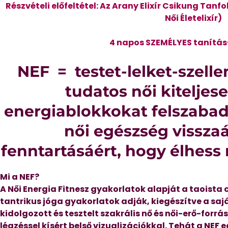
Részvételi előfeltétel: Az Arany Elixír Csikung Tanf
Női Életelixír)
4 napos SZEMÉLYES tanítá
NEF = testet-lelket-szell
tudatos női kiteljes
energiablokkokat felszaba
női egészség visszaá
fenntartásáért, hogy élhess
Mi a NEF?
A Női Energia Fitnesz gyakorlatok alapját a taoista 
tantrikus jóga gyakorlatok adják, kiegészítve a sa
kidolgozott és tesztelt szakrális nő és női-erő-forr
légzéssel kísért belső vizualizációkkal. Tehát a NEF e