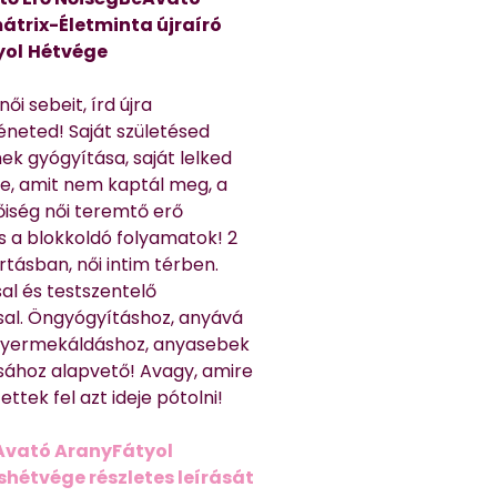
átrix-Életminta újraíró
yol
Hétvége
ői sebeit, írd újra
éneted! Saját születésed
ek gyógyítása, saját lelked
e, amit nem kaptál meg, a
nőiség női teremtő erő
és a blokkoldó folyamatok! 2
rtásban, női intim térben.
al és testszentelő
sal. Öngyógyításhoz, anyává
 gyermekáldáshoz, anyasebek
sához alapvető! Avagy, amire
ttek fel azt ideje pótolni!
Avató AranyFátyol
shétvége részletes leírását