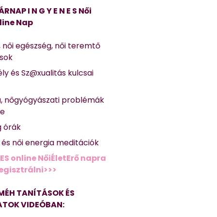
ÁRNAP I N G Y E N E S Női
line Nap
, női egészség, női teremtő
ások
ly és Sz@xualitás kulcsai
a, nőgyógyászati problémák
se
g órák
ő és női energia meditációk
ES online NőiÉletErő napra
regisztrálni>>>
MÉH TANÍTÁSOK ÉS
TOK VIDEÓBAN: