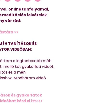
vei, online tanfolyamai,
s meditációs felvételek
y vár rád:
ástára >>
MÉH TANÍTÁSOK ÉS
TOK VIDEÓBAN:
töttem a legfontosabb méh
, mellé két gyakorlati videót,
títás és a méh
láshoz. Mindhárom videó
ások és gyakorlatok
deókat kérd el itt>>>