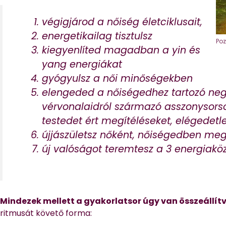
végigjárod a nőiség életciklusait,
energetikailag tisztulsz
Poz
kiegyenlíted magadban a yin és
yang energiákat
gyógyulsz a női minőségekben
elengeded a nőiségedhez tartozó nega
vérvonalaidról származó asszonysorso
testedet ért megítéléseket, elégedetl
újjászületsz nőként, nőiségedben megú
új valóságot teremtesz a 3 energiakö
Mindezek mellett a gyakorlatsor úgy van összeállít
ritmusát követő forma: