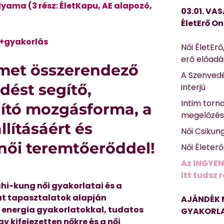
olyama (3 rész: ÉletKapu, AE alapozó,
03.01. VAS
ÉletErő On
s+gyakorlás
Női ÉletErő
erő előad
emet összerendező
A Szenvedé
edést segítő,
interjú
Intim torn
dító mozgásforma,
a
megelőzé
llításáért és
Női Csikun
 női teremtőerőddel!
Női Életer
Az INGYEN
itt tudsz 
chi-kung női gyakorlatai és a
ját tapasztalatok alapján
AJÁNDÉK 
ás energia gyakorlatokkal, tudatos
GYAKORLA
gy kifejezetten nőkre és a női