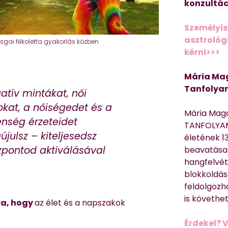
konzultác
Személyis
asztrológi
sgai Nikoletta gyakorlás közben
kérni>>>
Mária Mag
Tanfolya
tív mintákat, női
kat, a nőiségedet és a
Mária Mag
enség érzeteidet
TANFOLYAM
julsz – kiteljesedsz
életének 13
zpontod aktiválásával
beavatása 
hangfelvét
blokkoldás
feldolgozh
is követhe
va, hogy
az élet és a napszakok
Érdekel? 