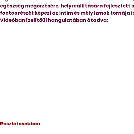
egészség megőrzésére, helyreállítására fejlesztett
fontos részét képezi az intim és mély izmok tornája is
Videóban ízelítőül hangulatában átadva:
Részletesebben: