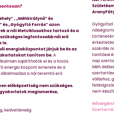
Születésm
 pontosan?
AranyFát
ehely” ,
„Méhkirálynő” és
Gyógyítsd n
” és „Gyógyító Forrás”
azon
nőiségtört
yek
a női életciklusokhoz
tartozó
és a
történetén
 szükséges legfontosabb női erő
érkeztetés
 le.
szakrális 
ői energiaközpontot járjuk be és az
tanításai 
akorlatokat tanítom be.
A
nap szerta
kalmain sajátíthatók el és a közös
Méh áldáss
fő energia központ ismerete és a
szertartás
 alkalmazása a női teremtő erő
váláshoz,
feldolgozá
yen előképzettség nem szükséges.
nem készíte
i gyakorlatok megismerése,
NőiségBe
Szertartá
ég, kedvetlenség