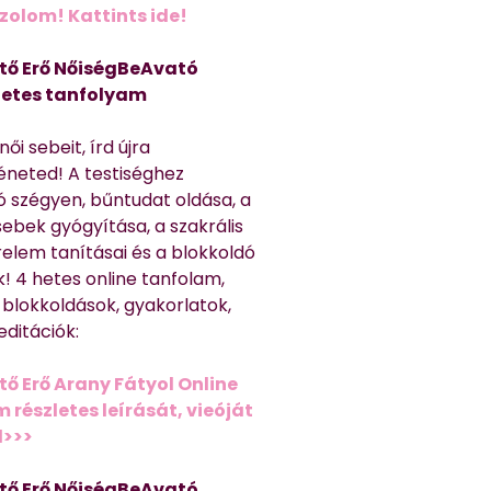
olom! Kattints ide!
tő Erő NőiségBeAvató
hetes tanfolyam
ői sebeit, írd újra
éneted! A testiséghez
 szégyen, bűntudat oldása, a
sebek gyógyítása, a szakrális
relem tanításai és a blokkoldó
! 4 hetes online tanfolam,
 blokkoldások, gyakorlatok,
editációk:
tő Erő Arany Fátyol Online
részletes leírását, vieóját
d>>>
tő Erő NőiségBeAvató