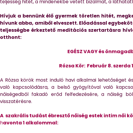
teljesség hitét, a mindenekbe vetett bizalmat, a láthata
Hívjuk a bennünk élő gyermek töretlen hitét, megke
hívunk abba, amiből elveszett. Előadással egybeköt
teljességbe érkeztető meditációs szertartásra hív
otthont:
EGÉSZ VAGY és önmagadba
Rózsa Kör:
Február 8. szerda 
A Rózsa körök most induló havi alkalmai lehetőséget é
való kapcsolódásra, a belső gyógyítóval való kapcs
nőiségedből fakadó erőd felfedezésére, a nőiség b
visszatérésre.
A szakrális tudást ébresztő nőiség estek intim női k
h
avonta 1 alkalommal: