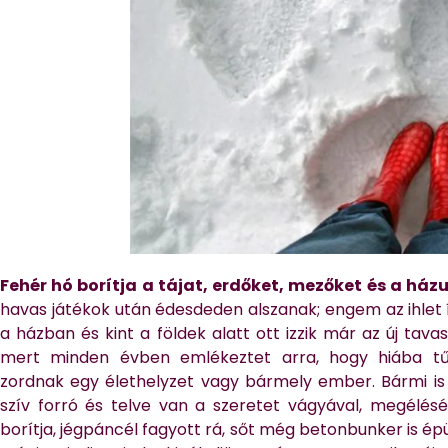
Fehér hó borítja a tájat, erdőket, mezőket és a ház
havas játékok után édesdeden alszanak; engem az ihlet
a házban és kint a földek alatt ott izzik már az új tava
mert minden évben emlékeztet arra, hogy hiába tű
zordnak egy élethelyzet vagy bármely ember. Bármi is l
szív forró és telve van a szeretet vágyával, megélés
borítja, jégpáncél fagyott rá, sőt még betonbunker is épü