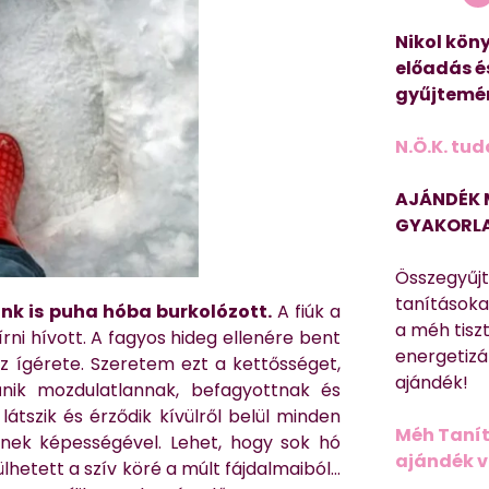
Nikol köny
előadás é
gyűjtemén
N.Ö.K. tud
AJÁNDÉK 
GYAKORLA
Összegyűj
tanításokat
unk is puha hóba burkolózott.
A fiúk a
a méh tisz
írni hívott.
A fagyos hideg ellenére bent
energetizá
sz ígérete. Szeretem ezt a kettősséget,
ajándék!
nik mozdulatlannak, befagyottnak és
átszik és érződik kívülről belül minden
Méh Tanít
ének képességével. Lehet, hogy sok hó
ajándék vi
lhetett a szív köré a múlt fájdalmaiból…