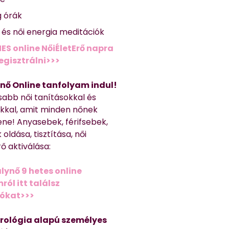
g órák
ő és női energia meditációk
ES online NőiÉletErő napra
regisztrálni>>>
nő Online tanfolyam indul!
sabb női tanításokkal és
kkal, amit minden nőnek
ene! Anyasebek, férifsebek,
 oldása, tisztítása, női
ő aktiválása:
lynő 9 hetes online
ól itt találsz
iókat>>>
trológia alapú személyes