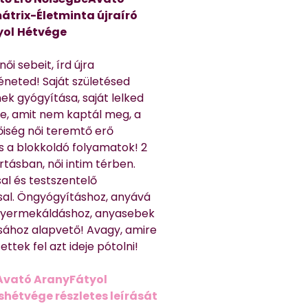
átrix-Életminta újraíró
yol
Hétvége
ői sebeit, írd újra
éneted! Saját születésed
ek gyógyítása, saját lelked
e, amit nem kaptál meg, a
nőiség női teremtő erő
és a blokkoldó folyamatok! 2
rtásban, női intim térben.
al és testszentelő
sal. Öngyógyításhoz, anyává
 gyermekáldáshoz, anyasebek
sához alapvető! Avagy, amire
ttek fel azt ideje pótolni!
Avató AranyFátyol
shétvége részletes leírását