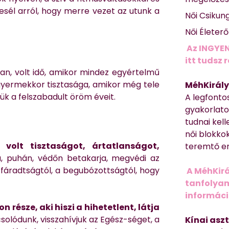
sél arról, hogy merre vezet az utunk a
Női Csikun
Női Életer
Az INGYEN
itt tudsz 
an, volt idő, amikor mindez egyértelmű
 gyermekkor tisztasága, amikor még tele
MéhKirály
tük a felszabadult öröm éveit.
A legfonto
gyakorlato
tudnai kell
női blokkok
volt tisztaságot, ártatlanságot,
teremtő er
a, puhán, védőn betakarja, megvédi az
 fáradtságtól, a begubózottságtól, hogy
A MéhKirá
tanfolyamr
informác
 része, aki hiszi a hihetetlent, látja
olódunk, visszahívjuk az Egész-séget, a
Kínai asz