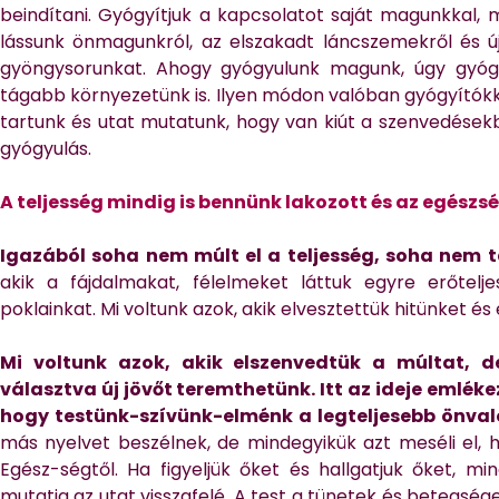
beindítani. Gyógyítjuk a kapcsolatot saját magunkkal,
lássunk önmagunkról, az elszakadt láncszemekről és új
gyöngysorunkat. Ahogy gyógyulunk magunk, úgy gyógy
tágabb környezetünk is. Ilyen módon valóban gyógyítókk
tartunk és utat mutatunk, hogy van kiút a szenvedésekbő
gyógyulás.
A teljesség mindig is bennünk lakozott és az egészs
Igazából soha nem múlt el a teljesség, soha nem t
akik a fájdalmakat, félelmeket láttuk egyre erőtelj
poklainkat. Mi voltunk azok, akik elvesztettük hitünket és 
Mi voltunk azok, akik elszenvedtük a múltat, d
választva új jövőt teremthetünk. Itt az ideje emlék
hogy testünk-szívünk-elménk a legteljesebb önval
más nyelvet beszélnek, de mindegyikük azt meséli el, h
Egész-ségtől. Ha figyeljük őket és hallgatjuk őket, m
mutatja az utat visszafelé. A test a tünetek és betegsége