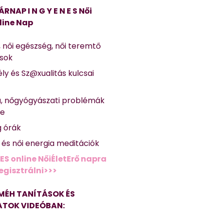
ÁRNAP I N G Y E N E S Női
line Nap
, női egészség, női teremtő
ások
ly és Sz@xualitás kulcsai
a, nőgyógyászati problémák
se
g órák
ő és női energia meditációk
ES online NőiÉletErő napra
regisztrálni>>>
MÉH TANÍTÁSOK ÉS
TOK VIDEÓBAN: