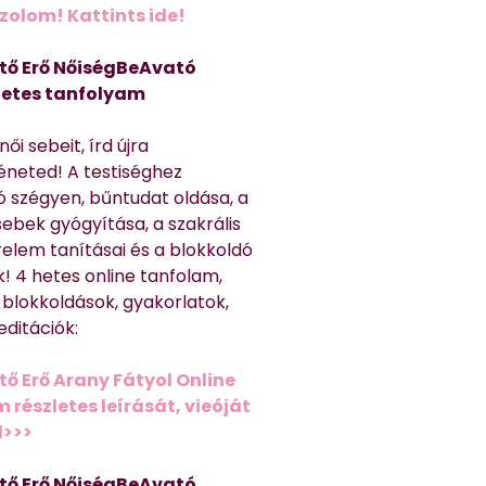
olom! Kattints ide!
tő Erő NőiségBeAvató
hetes tanfolyam
ői sebeit, írd újra
éneted! A testiséghez
 szégyen, bűntudat oldása, a
sebek gyógyítása, a szakrális
relem tanításai és a blokkoldó
! 4 hetes online tanfolam,
 blokkoldások, gyakorlatok,
editációk:
tő Erő Arany Fátyol Online
részletes leírását, vieóját
d>>>
tő Erő NőiségBeAvató