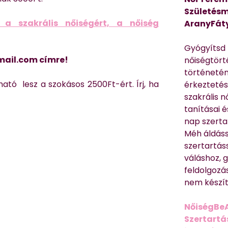
Születésm
 a szakrális nőiségért, a nőiség
AranyFát
Gyógyítsd n
mail.com címre!
nőiségtört
történetén
ató lesz a szokásos 2500Ft-ért. Írj, ha
érkeztetés
szakrális 
tanításai 
nap szerta
Méh áldáss
szertartás
váláshoz,
feldolgozá
nem készíte
NőiségBe
Szertartá