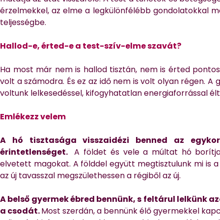
érzelmekkel, az elme a legkülönfélébb gondolatokkal me
teljességbe.
Hallod-e, érted-e a test-szív-elme szavát?
Ha most már nem is hallod tisztán, nem is érted pontos
volt a számodra. És ez az idő nem is volt olyan régen. A
voltunk lelkesedéssel, kifogyhatatlan energiaforrással él
Emlékezz velem
A hó tisztasága visszaidézi benned az egykor 
érintetlenséget.
A földet és vele a múltat hó borítj
elvetett magokat. A földdel együtt megtisztulunk mi is a
az új tavasszal megszülethessen a régiből az új.
A belső gyermek ébred bennünk, s feltárul lelkünk azon
a csodát.
Most szerdán, a bennünk élő gyermekkel kapcs