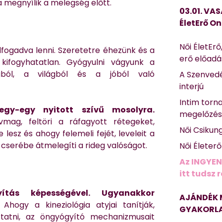
a megnyílik a melegség előtt.
03.01. VAS
ÉletErő On
Női ÉletErő
ogadva lenni. Szeretetre éhezünk és a
erő előad
 kifogyhatatlan. Gyógyulni vágyunk a
ágból, a világból és a jóból való
A Szenvedé
interjú
Intim torn
egy-egy nyitott szívű mosolyra.
megelőzé
mag, feltöri a ráfagyott rétegeket,
Női Csikun
esz és ahogy felemeli fejét, leveleit a
z cserébe átmelegíti a rideg valóságot.
Női Életer
Az INGYEN
itt tudsz 
tás képességével. Ugyanakkor
AJÁNDÉK 
Ahogy a kineziológia atyjai tanítják,
GYAKORLA
ttatni, az öngyógyító mechanizmusait