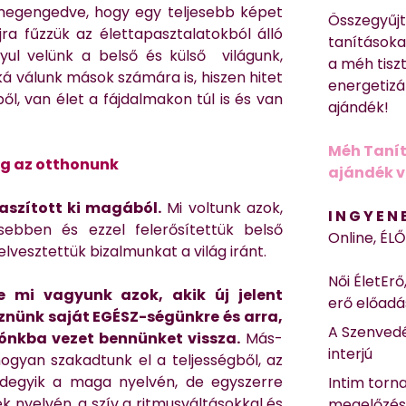
 megengedve, hogy egy teljesebb képet
Összegyűj
ra fűzzük az élettapasztalatokból álló
tanításokat
ul velünk a belső és külső világunk,
a méh tisz
á válunk mások számára is, hiszen hitet
energetizá
l, van élet a fájdalmakon túl is és van
ajándék!
Méh Tanít
ég az otthonunk
ajándék vi
aszított ki magából.
Mi voltunk azok,
I N G Y E N
esebben és ezzel felerősítettük belső
Online, ÉL
elvesztettük bizalmunkat a világ iránt.
Női ÉletErő
e mi vagyunk azok, akik új jelent
erő előad
eznünk saját EGÉSZ-ségünkre és arra,
A Szenvedé
ónkba vezet bennünket vissza.
Más-
interjú
ogyan szakadtunk el a teljességből, az
indegyik a maga nyelvén, de egyszerre
Intim torn
k nyelvén, a szív a ritmusváltásokkal és
megelőzé