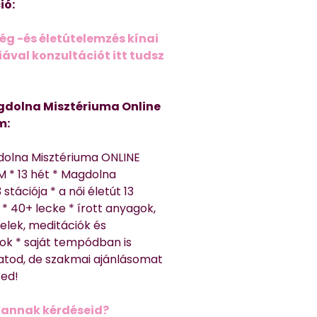
ió:
ég -és életútelemzés kínai
ával konzultációt itt tudsz
dolna Misztériuma Online
m:
dolna Misztériuma ONLINE
 * 13 hét * Magdolna
 stációja * a női életút 13
* 40+ lecke * írott anyagok,
elek, meditációk és
ok * saját tempódban is
atod, de szakmai ajánlásomat
ted!
Vannak kérdéseid?