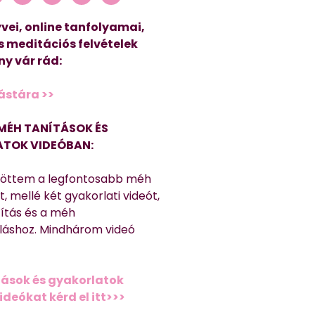
vei, online tanfolyamai,
s meditációs felvételek
y vár rád:
ástára >>
MÉH TANÍTÁSOK ÉS
TOK VIDEÓBAN:
töttem a legfontosabb méh
, mellé két gyakorlati videót,
títás és a méh
láshoz. Mindhárom videó
ások és gyakorlatok
deókat kérd el itt>>>