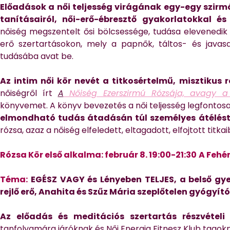
Előadások a női teljesség virágának egy-egy szirmá
tanításairól, női-erő-ébresztő gyakorlatokkal é
nőiség megszentelt ősi bölcsessége, tudása elevenedi
erő szertartásokon, mely a papnők, táltos- és javas
tudásába avat be.
Az intim női kör nevét a titkosértelmű, misztikus r
nőiségről írt
A
Nőiség Ezerszirmú Rózsája, avagy a 
könyvemet. A könyv bevezetés a női teljesség legfonto
elmondható tudás átadásán túl személyes átélést-
rózsa, azaz a nőiség elfeledett, eltagadott, elfojtott titka
Rózsa Kör
első alkalma:
f
ebruár 8. 19:00-21:30
A Fehé
Téma:
EGÉSZ VAGY és Lényeben TELJES, a belső gye
rejlő erő, Anahita és Szűz Mária szeplőtelen gyógyító 
Az előadás és meditációs szertartás részvételi 
tanfolyamára járóknak és Női Energia Fitnesz Klub tagok