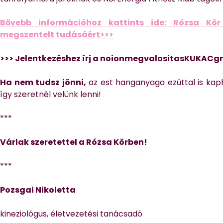
Bővebb információhoz kattints ide: Rózsa Kör
megszentelt tudásáért>>>
>>> Jelentkezéshez írj a noionmegvalositasKUKACg
Ha nem tudsz jönni,
az est hanganyaga ezúttal is kaph
így szeretnél velünk lenni!
***
Várlak szeretettel a Rózsa Körben!
***
Pozsgai Nikoletta
kineziológus, életvezetési tanácsadó