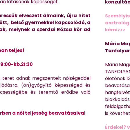
tlan látásának képességét.
konzultác
ressük elveszett álmaink, újra hitet
Személyis
ött, belső gyermekkel kapcsolódó, a
asztrológi
lak, melynek a szerdai Rózsa kör ad
kérni>>>
Mária Mag
n teljes!
Tanfolya
19:00-kb.21:30
Mária Mag
TANFOLYAM
s teret adnak megszentelt nőiségeddel
életének 13
olódásra, (ön)gyógyító képességed és
beavatása 
ölcsességébe és teremtő erődbe való
hangfelvét
blokkoldás
feldolgozh
örben
a női teljesség beavatásaival
is követhe
Érdekel? 