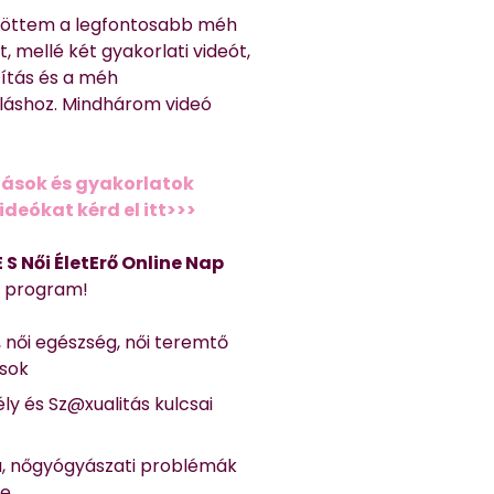
töttem a legfontosabb méh
, mellé két gyakorlati videót,
títás és a méh
láshoz. Mindhárom videó
ások és gyakorlatok
deókat kérd el itt>>>
 E S Női ÉletErő Online Nap
Ő program!
, női egészség, női teremtő
ások
ly és Sz@xualitás kulcsai
a, nőgyógyászati problémák
se