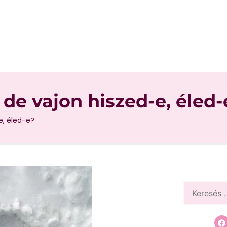
de vajon hiszed-e, éled-
e, éled-e?