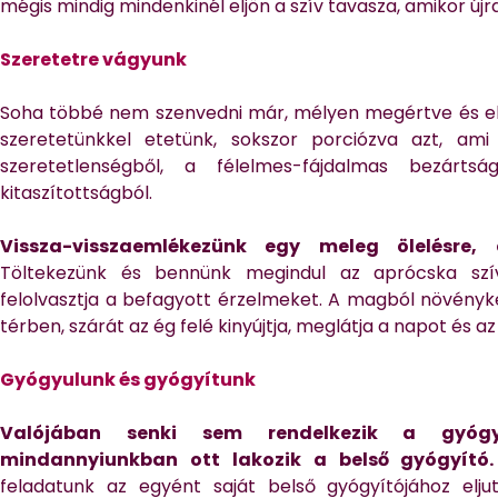
mégis mindig mindenkinél eljön a szív tavasza, amikor újr
Szeretetre vágyunk
Soha többé nem szenvedni már, mélyen megértve és elf
szeretetünkkel etetünk, sokszor porciózva azt, ami
szeretetlenségből, a félelmes-fájdalmas bezárts
kitaszítottságból.
Vissza-visszaemlékezünk egy meleg ölelésre, 
Töltekezünk és bennünk megindul az aprócska szív
felolvasztja a befagyott érzelmeket. A magból növényke l
térben, szárát az ég felé kinyújtja, meglátja a napot és a
Gyógyulunk és gyógyítunk
Valójában senki sem rendelkezik a gyógyí
mindannyiunkban ott lakozik a belső gyógyító.
feladatunk az egyént saját belső gyógyítójához elju