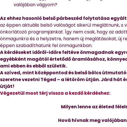
valójában vágyom?
Az ehhez hasonló belső párbeszéd folytatása egyál
az éppen aktuális belső valóságot sikerül meglátnunk, s 
önkorlátozó programjainkat. Így nem csak, hogy az adott
önmagunkra és a helyzetre, hanem új meglátásokat, új re
éppen szabadíthatunk fel önmagunkban.
A kérdéseket időről-időre feltéve önmagadnak egyre
egyébként magától értetődő áramlásához, könnyed
ami ebben és ebből születik.
A szíved, mint középpontod és belső bölcs útmutat
szeretne vezetni Téged – a létöröm útján. Járd hát é
útját!
Végezetül most térj vissza a kezdő kérdéshez:
Milyen lenne az életed féle
Hová hívnak meg valójában 