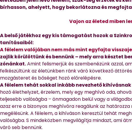
életedben jelen lévő félelem, szűk-ség érzetek és ké
bírhasson, ahelyett, hogy bekorlátozna és megfojta
Vajon az életed miben l
A belső játékhoz egy kis támogatást hozok a Szinkro
tanításaiból:
A félelem valójában nem más mint egyfajta visszaje
zajlik körülöttünk és bennünk – mely arra késztet b
zónánkat.
Amint felismerjük és szembenézünk azzal, amit
felkészültünk az életünkben ránk váró következő áttörésr
mozgásteret és bőséget hozó előrelépésre.
A félelem tehát sokkal inkább nevezhető kihívásnak
hozó élethelyzet, érzelem, mely egy meghívó oda, ahov
teljesebb valóságba – önmagadon belül vagy a világodban
azaz erre a bizonyos meghívóra reagálunk az határozza 
megélésünk. A félelem, a kihíváson keresztül tehát meghí
valóságba. S mindeközben megvilágítja mindazt, ami átm
váró seb bennünk.