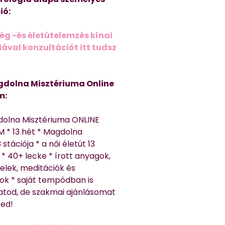
ió:
ég -és életútelemzés kínai
ával konzultációt itt tudsz
dolna Misztériuma Online
m:
dolna Misztériuma ONLINE
 * 13 hét * Magdolna
 stációja * a női életút 13
* 40+ lecke * írott anyagok,
elek, meditációk és
ok * saját tempódban is
atod, de szakmai ajánlásomat
ted!