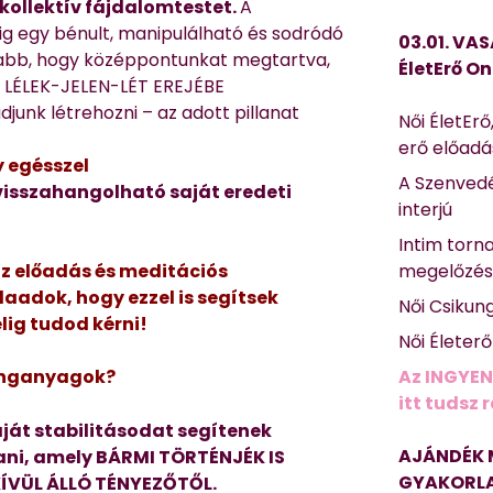
kollektív fájdalomtestet.
A
dig egy bénult, manipulálható és sodródó
03.01. VAS
osabb, hogy középpontunkat megtartva,
ÉletErő On
 a LÉLEK-JELEN-LÉT EREJÉBE
unk létrehozni – az adott pillanat
Női ÉletErő
erő előad
y egésszel
A Szenvedé
visszahangolható saját eredeti
interjú
Intim torn
megelőzé
az előadás és meditációs
adok, hogy ezzel is segítsek
Női Csikun
lig tudod kérni!
Női Életer
Az INGYEN
hanganyagok?
itt tudsz 
ját stabilitásodat segítenek
AJÁNDÉK 
tani, amely BÁRMI TÖRTÉNJÉK IS
GYAKORLA
KÍVÜL ÁLLÓ TÉNYEZŐTŐL.