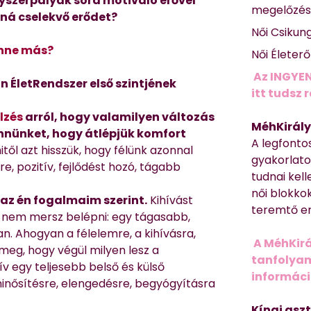
nyszerpályák sora motiváló erővel
megelőzé
ná cselekvő erődet?
Női Csikun
enne más?
Női Életer
Az INGYEN
n ÉletRendszer első szintjének
itt tudsz 
lzés
arról, hogy valamilyen változás
MéhKirály
ennünket, hogy átlépjük komfort
A legfonto
ől azt hisszük, hogy félünk azonnal
gyakorlato
e, pozitív, fejlődést hozó, tágabb
tudnai kell
női blokkok
 az én fogalmaim szerint.
Kihívást
teremtő er
á nem mersz belépni: egy tágasabb,
. Ahogyan a félelemre, a kihívásra,
A MéhKirá
meg, hogy végül milyen lesz a
tanfolyamr
v egy teljesebb belső és külső
informác
inősítésre, elengedésre, begyógyításra
Kínai asz