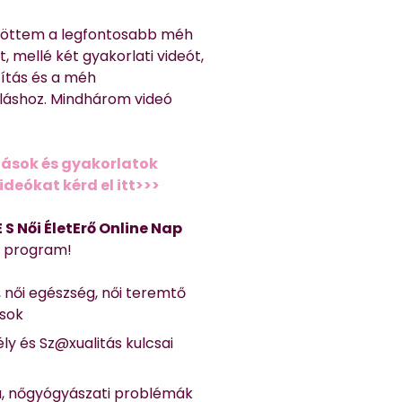
töttem a legfontosabb méh
, mellé két gyakorlati videót,
títás és a méh
láshoz. Mindhárom videó
ások és gyakorlatok
deókat kérd el itt>>>
 E S Női ÉletErő Online Nap
Ő program!
, női egészség, női teremtő
ások
ly és Sz@xualitás kulcsai
a, nőgyógyászati problémák