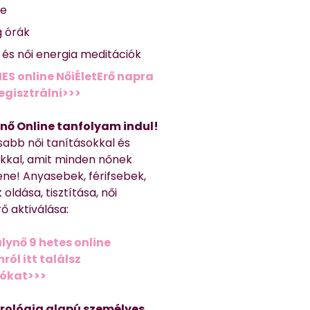
se
g órák
ő és női energia meditációk
ES online NőiÉletErő napra
regisztrálni>>>
nő Online tanfolyam indul!
sabb női tanításokkal és
kkal, amit minden nőnek
ene! Anyasebek, férifsebek,
 oldása, tisztítása, női
ő aktiválása:
lynő 9 hetes online
ól itt találsz
iókat>>>
trológia alapú személyes