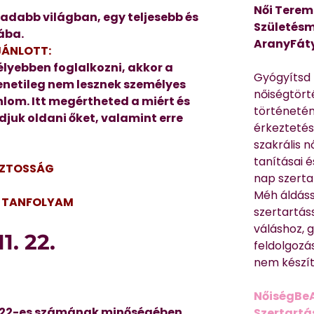
Női Terem
adabb világban, egy teljesebb és
Születésm
ába.
AranyFát
JÁNLOTT:
lyebben foglalkozni, akkor a
Gyógyítsd n
menetileg nem lesznek személyes
nőiségtört
lom. Itt megértheted a miért és
történetén
djuk oldani őket, valamint erre
érkeztetés
szakrális 
tanításai 
IZTOSSÁG
nap szerta
Méh áldáss
NE TANFOLYAM
szertartás
váláshoz,
1. 22.
feldolgozá
nem készíte
NőiségBe
d 22-es számának minőségében
Szertartá