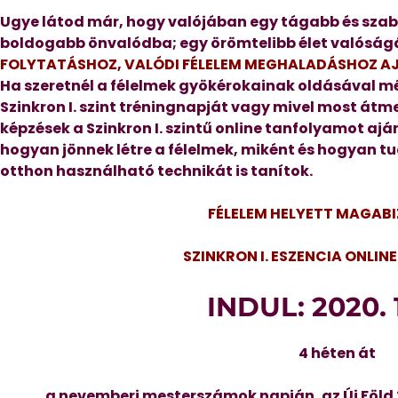
Ugye látod már, hogy valójában egy tágabb és szab
boldogabb önvalódba; egy örömtelibb élet valóság
FOLYTATÁSHOZ, VALÓDI FÉLELEM MEGHALADÁSHOZ A
Ha szeretnél a félelmek gyökérokainak oldásával mé
Szinkron I. szint tréningnapját vagy mivel most át
képzések a Szinkron I. szintű
online tanfolyamot aján
hogyan jönnek létre a félelmek, miként és hogyan tu
otthon használható technikát is tanítok.
FÉLELEM HELYETT MAGAB
SZINKRON I. ESZENCIA ONLI
INDUL: 2020. 1
4 héten át
a nevemberi mesterszámok napján, az Új Föl