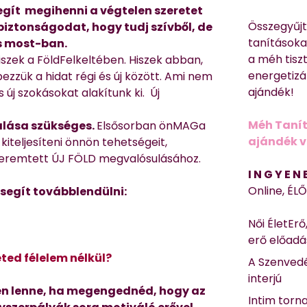
egít megihenni a végtelen
szeretet
Összegyűj
 biztonságodat, hogy tudj
szívből, de
tanításokat
és most-ban.
a méh tisz
szek a FöldFelkeltében. Hiszek abban,
energetizá
zzük a hidat régi és új között. Ami nem
ajándék!
s új szokásokat alakítunk ki. Új
Méh Tanít
alása szükséges.
Elsősorban önMAGa
ajándék vi
 kiteljesíteni önnön tehetségeit,
teremtett ÚJ FÖLD megvalósulásához.
I N G Y E N
Online, ÉL
 segít továbblendülni:
Női ÉletErő
erő előad
eted félelem nélkül?
A Szenvedé
interjú
n lenne, ha megengednéd, hogy az
Intim torn