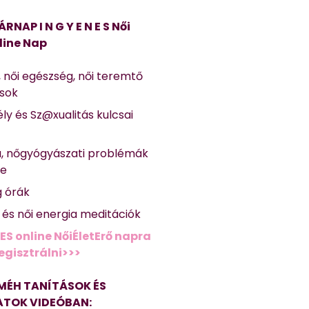
ÁRNAP I N G Y E N E S Női
line Nap
, női egészség, női teremtő
ások
ly és Sz@xualitás kulcsai
a, nőgyógyászati problémák
se
g órák
ő és női energia meditációk
ES online NőiÉletErő napra
regisztrálni>>>
MÉH TANÍTÁSOK ÉS
TOK VIDEÓBAN: