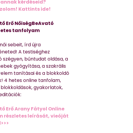
Vannak kérdéseid?
olom! Kattints ide!
tő Erő NőiségBeAvató
hetes tanfolyam
ői sebeit, írd újra
éneted! A testiséghez
 szégyen, bűntudat oldása, a
sebek gyógyítása, a szakrális
relem tanításai és a blokkoldó
! 4 hetes online tanfolam,
 blokkoldások, gyakorlatok,
editációk:
tő Erő Arany Fátyol Online
részletes leírását, vieóját
d>>>