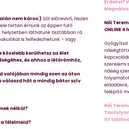
Érdekel? 
Megválasz
talán nem káros:)
Sőt előrevivő, hiszen
Női Terem
vele tetten érnünk az éppen futó
ONLINE 4 
 helyzetben láthatunk tisztábban rá
akciókat is felfedezhetünk – vagy
Gyógyítsd n
nőiségtört
 közelebb kerülhetsz az élet
kapcsolódó
ségéhez, és ahhoz a létörömhöz,
szerelemi 
nőiség sze
ód valójában mindig ezen az úton
folyamatok
s válaszd hát a mindig bátor szív
előadások,
felépítő m
Női Terem
lmek nélkül?
Tanfolyam 
itt találo
a félelmeid?