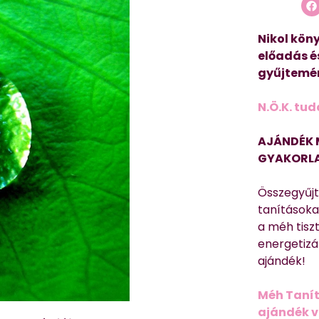
Nikol köny
előadás é
gyűjtemén
N.Ö.K. tud
AJÁNDÉK 
GYAKORLA
Összegyűj
tanításokat
a méh tisz
energetizá
ajándék!
Méh Tanít
ajándék vi