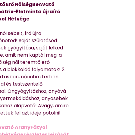
tő Erő NőiségBeAvató
átrix-Életminta újraíró
yol
Hétvége
ői sebeit, írd újra
éneted! Saját születésed
ek gyógyítása, saját lelked
e, amit nem kaptál meg, a
nőiség női teremtő erő
és a blokkoldó folyamatok! 2
rtásban, női intim térben.
al és testszentelő
sal. Öngyógyításhoz, anyává
 gyermekáldáshoz, anyasebek
sához alapvető! Avagy, amire
ttek fel azt ideje pótolni!
Avató AranyFátyol
shétvége részletes leírását