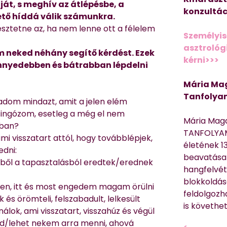
uját, s meghív az átlépésbe, a
konzultác
ető híddá válik számunkra.
észtetne az, ha nem lenne ott a félelem
Személyis
asztrológi
 neked néhány segítő kérdést. Ezek
kérni>>>
önnyedebben és bátrabban lépdelni
Mária Mag
Tanfolya
adom mindazt, amit a jelen elém
singózom, esetleg a még el nem
Mária Mag
ában?
TANFOLYAM
i visszatart attól, hogy továbblépjek,
életének 13
edni:
beavatása 
bből a tapasztalásból eredtek/erednek
hangfelvét
blokkoldás
ben, itt és most engedem magam örülni
feldolgozh
s örömteli, felszabadult, lelkesült
is követhe
álok, ami visszatart, visszahúz és végül
/lehet nekem arra menni, ahová