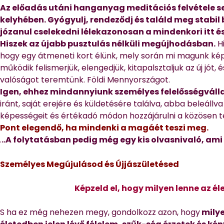
Az előadás utáni hanganyag meditációs felvétele s
kelyhében. Gyógyulj, rendeződj és találd meg stabil
józanul cselekedni lélekazonosan a mindenkori itt 
Hiszek az újabb pusztulás nélküli megújhodásban.
Hi
hogy egy átmeneti kort élünk, mely során mi magunk képe
működik felismerjük, elengedjük, kitapalsztaljuk az új jót, é
valóságot teremtünk. Földi Mennyországot.
Igen, ehhez mindannyiunk személyes felelősségváll
iránt, saját erejére és küldetésére találva, abba beleállva
képességeit és értékadó módon hozzájárulni a közösen 
Pont elegendő, ha mindenki a magáét teszi meg.
.
..A folytatásban pedig még egy kis olvasnivaló, ami
Személyes Megújulásod és Újjászületésed
Képzeld el, hogy milyen lenne az él
S ha ez még nehezen megy, gondolkozz azon, hogy
milye