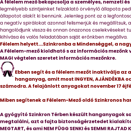
A félelem mező bekapcsolja a személyes, nemzeti és 
legmélyebb szintjeinket felzaklató örvénylő állapota pe
állapotot alakít ki bennünk. Jelenleg pont az a legfont
a negatív spirálokat azonnal felismerjük és megállítsuk,
hangolódjunk vissza és onnan önazonos cselekvéseket tudj
kihívása és valós feladatában saját erőnkben megállva.
Félelem helyett….Szinkronba a Mindenséggel, a nag
A Félelem-mező kioldható s az információs mezőnk 
MAGI végtelen szeretet információs mezőnkre.
Ebben segít és a félelem mezőt inaktiválja az 
hanganyag, amit most INGYEN, AJÁNDÉKBA oda
számodra. A felajánlott anyagokat november 17 éjfé
Miben segítenek a Félelem-Mező oldó Szinkronos 
A gyógyító Szinkron Térben készült hanganyagok sa
megtalálni, azt a fajta biztonságérzetedet kialakí
MEGTART, és ami NEM FÜGG SENKI és SEMMI RAJTAD 