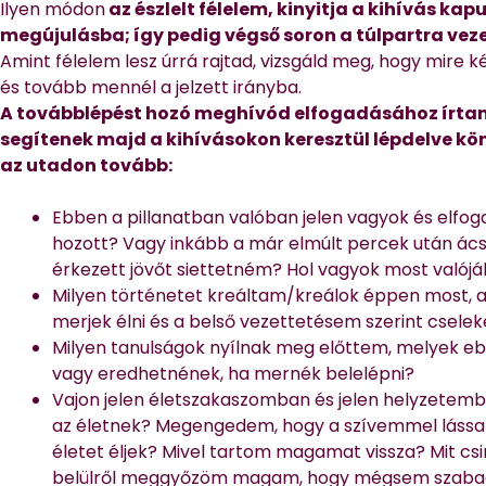
Ilyen módon
az észlelt félelem, kinyitja a kihívás kap
megújulásba; így pedig végső soron a túlpartra vez
Amint félelem lesz úrrá rajtad, vizsgáld meg, hogy mire k
és tovább mennél a jelzett irányba.
A továbblépést hozó meghívód elfogadásához írtam
segítenek majd a kihívásokon keresztül lépdelve k
az utadon tovább:
Ebben a pillanatban valóban jelen vagyok és elfog
hozott? Vagy inkább a már elmúlt percek után ác
érkezett jövőt siettetném? Hol vagyok most valój
Milyen történetet kreáltam/kreálok éppen most, am
merjek élni és a belső vezettetésem szerint cselek
Milyen tanulságok nyílnak meg előttem, melyek e
vagy eredhetnének, ha mernék belelépni?
Vajon jelen életszakaszomban és jelen helyzetem
az életnek? Megengedem, hogy a szívemmel lássak é
életet éljek? Mivel tartom magamat vissza? Mit csin
belülről meggyőzöm magam, hogy mégsem szabad