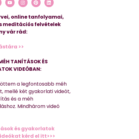
vei, online tanfolyamai,
s meditációs felvételek
y vár rád:
ástára >>
MÉH TANÍTÁSOK ÉS
TOK VIDEÓBAN:
töttem a legfontosabb méh
, mellé két gyakorlati videót,
títás és a méh
láshoz. Mindhárom videó
ások és gyakorlatok
deókat kérd el itt>>>