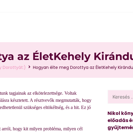
ya az ÉletKehely Kiránd
 Dorottyát:)
Hogyan élte meg Dorottya az ÉletKehely Kirándu
nk tagjainak az elkötelezettsége. Voltak
lásra késztetett. A résztvevők megmutatták, hogy
etetlenül szükséges eltökéltség, és a hit. Ez jó
Nikol köny
előadás é
gyűjtemén
 arról, hogy kit milyen probléma, milyen cél