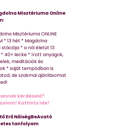
dolna Misztériuma Online
m:
dolna Misztériuma ONLINE
 * 13 hét * Magdolna
 stációja * a női életút 13
* 40+ lecke * írott anyagok,
elek, meditációk és
ok * saját tempódban is
atod, de szakmai ajánlásomat
ted!
Vannak kérdéseid?
olom! Kattints ide!
tő Erő NőiségBeAvató
hetes tanfolyam