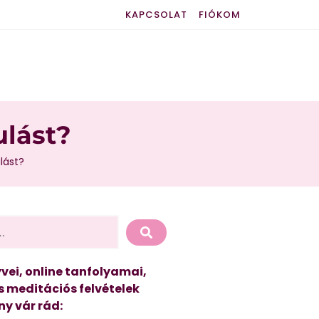
KAPCSOLAT
FIÓKOM
ulást?
lást?
vei, online tanfolyamai,
s meditációs felvételek
y vár rád: