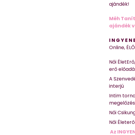
ajándék!
Méh Tanít
ajándék vi
I N G Y E N
Online, ÉL
Női ÉletErő
erő előad
A Szenvedé
interjú
Intim torn
megelőzé
Női Csikun
Női Életer
Az INGYEN