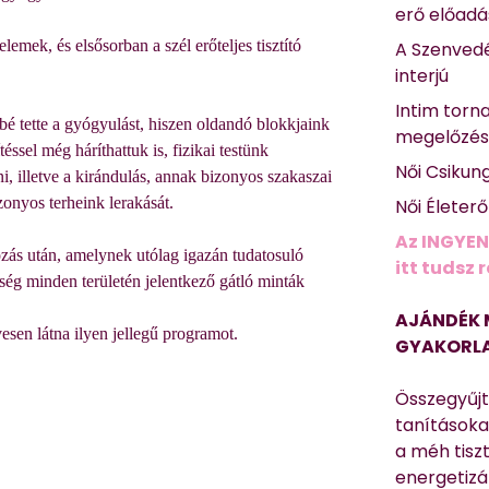
erő előad
lemek, és elsősorban a szél erőteljes tisztító
A Szenvedé
interjú
Intim torn
é tette a gyógyulást, hiszen oldandó blokkjaink
megelőzé
ssel még háríthattuk is, fizikai testünk
Női Csikun
 illetve a kirándulás, annak bizonyos szakaszai
zonyos terheink lerakását.
Női Életer
Az INGYEN
ozás után, amelynek utólag igazán tudatosuló
itt tudsz 
ség minden területén jelentkező gátló minták
AJÁNDÉK 
esen látna ilyen jellegű programot.
GYAKORLA
Összegyűj
tanításokat
a méh tisz
energetizá