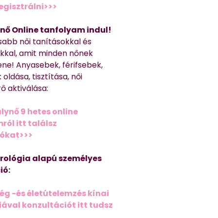
regisztrálni>>>
nő Online tanfolyam indul!
sabb női tanításokkal és
kkal, amit minden nőnek
ene! Anyasebek, férifsebek,
 oldása, tisztítása, női
ő aktiválása:
lynő 9 hetes online
ól itt találsz
iókat>>>
trológia alapú személyes
ió:
ég -és életútelemzés kínai
ával konzultációt itt tudsz