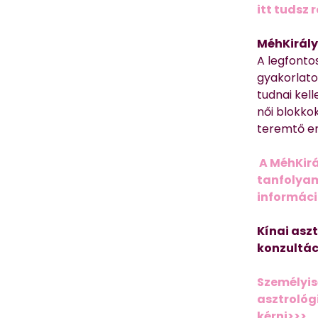
itt tudsz 
MéhKirály
A legfonto
gyakorlato
tudnai kell
női blokkok
teremtő er
A MéhKirá
tanfolyamr
informác
Kínai asz
konzultác
Személyis
asztrológi
kérni>>>