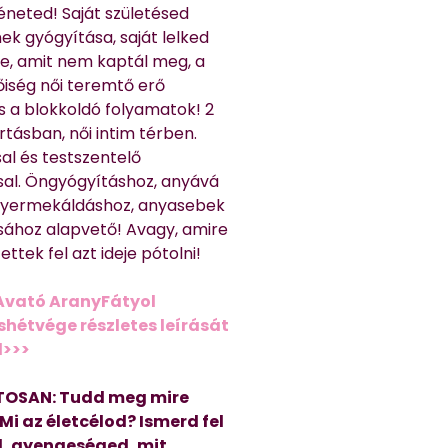
éneted! Saját születésed
ek gyógyítása, saját lelked
e, amit nem kaptál meg, a
nőiség női teremtő erő
és a blokkoldó folyamatok! 2
rtásban, női intim térben.
al és testszentelő
sal. Öngyógyításhoz, anyává
 gyermekáldáshoz, anyasebek
sához alapvető! Avagy, amire
ttek fel azt ideje pótolni!
Avató AranyFátyol
shétvége részletes leírását
d>>>
OSAN: Tudd meg mire
 Mi az életcélod? Ismerd fel
, gyengeséged, mit