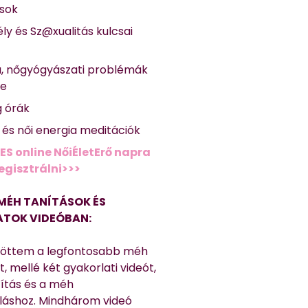
ások
ly és Sz@xualitás kulcsai
a, nőgyógyászati problémák
se
g órák
ő és női energia meditációk
ES online NőiÉletErő napra
regisztrálni>>>
MÉH TANÍTÁSOK ÉS
TOK VIDEÓBAN:
töttem a legfontosabb méh
, mellé két gyakorlati videót,
títás és a méh
láshoz. Mindhárom videó