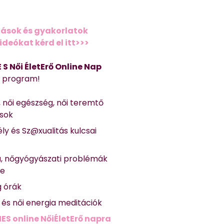
ások és gyakorlatok
deókat kérd el itt>>>
 E S Női ÉletErő Online Nap
Ő program!
, női egészség, női teremtő
ások
ly és Sz@xualitás kulcsai
a, nőgyógyászati problémák
se
g órák
ő és női energia meditációk
ES online NőiÉletErő napra