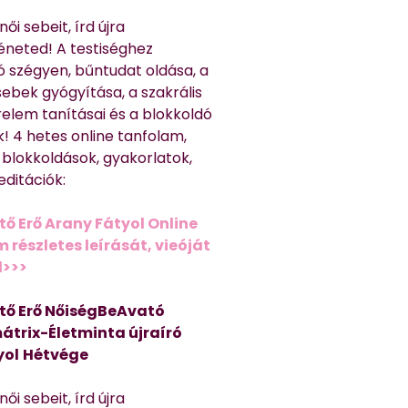
ői sebeit, írd újra
éneted! A testiséghez
 szégyen, bűntudat oldása, a
sebek gyógyítása, a szakrális
relem tanításai és a blokkoldó
! 4 hetes online tanfolam,
 blokkoldások, gyakorlatok,
editációk:
tő Erő Arany Fátyol Online
részletes leírását, vieóját
d>>>
tő Erő NőiségBeAvató
átrix-Életminta újraíró
yol
Hétvége
ői sebeit, írd újra