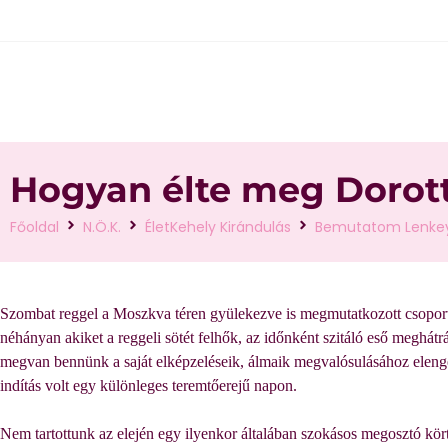
Hogyan élte meg Dorott
Főoldal
N.Ö.K.
ÉletKehely Kirándulás
Bemutatom Lenkey
Szombat reggel a Moszkva téren gyülekezve is megmutatkozott csoportu
néhányan akiket a
reggeli
sötét felhők, az időnként szitáló eső
meghátrá
megvan bennünk a saját elképzeléseik, álmaik megvalósulásához elengedh
indítás volt egy különleges teremtőerejű napon.
Nem tartottunk az elején egy ilyenkor általában szokásos megosztó kört