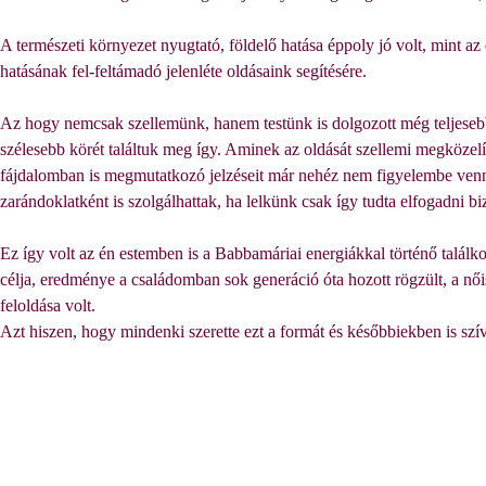
A természeti környezet nyugtató, földelő hatása éppoly jó volt, mint az e
hatásának fel-feltámadó jelenléte oldásaink segítésére.
Az hogy nemcsak szellemünk, hanem testünk is dolgozott még teljesebb
szélesebb körét találtuk meg így. Aminek az oldását szellemi megközelíté
fájdalomban is megmutatkozó jelzéseit már nehéz nem figyelembe venni,
zarándoklatként is szolgálhattak, ha lelkünk csak így tudta elfogadni bi
Ez így volt az én estemben is a Babbamáriai energiákkal történő találk
célja, eredménye a családomban sok generáció óta hozott rögzült, a
női
feloldása volt.
Azt hiszen, hogy mindenki szerette ezt a formát és későbbiekben is szív