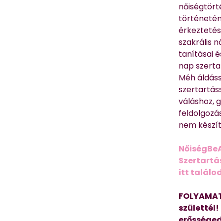
nőiségtört
történetén
érkeztetés
szakrális 
tanításai 
nap szerta
Méh áldáss
szertartás
váláshoz,
feldolgozá
nem készíte
NőiségBe
Szertartá
itt találo
FOLYAMAT
születtél!
erősséged