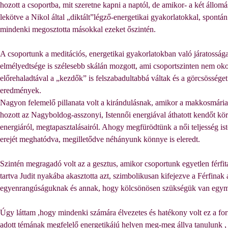
hozott a csoportba, mit szeretne kapni a naptól, de amikor- a két állo
lekötve a Nikol által „diktált”légző-energetikai gyakorlatokkal, spontán
mindenki megosztotta másokkal ezeket őszintén.
A csoportunk a meditációs, energetikai gyakorlatokban való járatosság
elmélyedtsége is szélesebb skálán mozgott, ami csoportszinten nem oko
előrehaladtával a „kezdők” is felszabadultabbá váltak és a görcsösség
eredmények.
Nagyon felemelő pillanata volt a kirándulásnak, amikor a makkosmáriai
hozott az Nagyboldog-asszonyi, Istennői energiával áthatott kendőt
kör
energiáról, megtapasztalásairól. Ahogy megfürödtünk a női teljesség is
erejét meghatódva, megilletődve néhányunk könnye is eleredt.
Szintén megragadó volt az a gesztus, amikor csoportunk egyetlen férfita
tartva Judit nyakába akasztotta azt, szimbolikusan kifejezve a Férfinak a
egyenrangúságuknak és annak, hogy kölcsönösen szükségük van egymás
Úgy láttam ,hogy mindenki számára élvezetes és hatékony volt ez a fo
adott témának megfelelő energetikájú helyen meg-meg állva tanulunk 