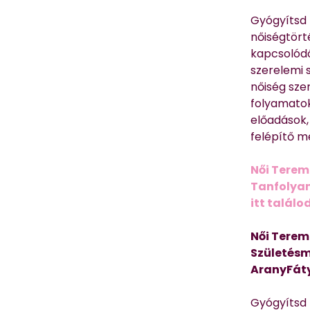
Gyógyítsd n
nőiségtört
kapcsolódó
szerelemi 
nőiség sze
folyamatok
előadások,
felépítő m
Női Terem
Tanfolyam 
itt találo
Női Terem
Születésm
AranyFát
Gyógyítsd n