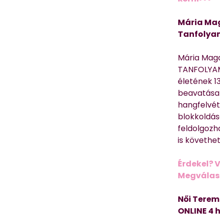
Mária Mag
Tanfolya
Mária Mag
TANFOLYAM
életének 13
beavatása 
hangfelvét
blokkoldás
feldolgozh
is követhe
Érdekel? 
Megválasz
Női Terem
ONLINE 4 