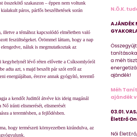
mást összekötő szakaszon – éppen nem voltunk
N.Ö.K. tud
 kialakult páros, párfős beszélhetések során
AJÁNDÉK 
GYAKORLA
a, illetve a témához kapcsolódó elméletben való
zott feszültségeket. Örömmel láttam, hogy a nap
Összegyűj
et elengedve, náluk is megmutatkoztak az
tanításokat
a méh tisz
 kegyhelynél lévő réten elővette a Csíksomlyóról
energetizá
be adta azt, s majd beszélt pár szót erről az
ajándék!
teni energiájában, érezve annak gyógyító, teremtő
Méh Tanít
ajándék vi
gja a kendőt Judittól átvéve kis ideig magánál
 Nő iránti elismerését, elismerését
03.01. VAS
ra a teremtésben, a fejlődésben.
ÉletErő On
rma, hogy természeti környezetben kirándulva, az
Női ÉletErő
, gyógyulunk.