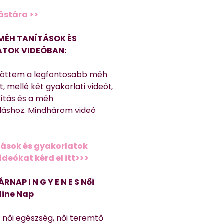
ástára >>
MÉH TANÍTÁSOK ÉS
TOK VIDEÓBAN:
töttem a legfontosabb méh
, mellé két gyakorlati videót,
títás és a méh
láshoz. Mindhárom videó
ások és gyakorlatok
deókat kérd el itt>>>
ÁRNAP I N G Y E N E S Női
line Nap
, női egészség, női teremtő