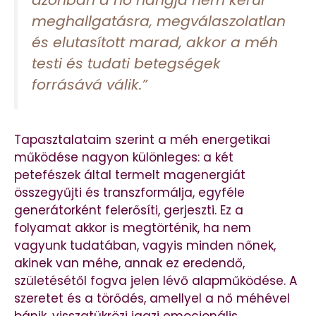
azonban a nő hangja nem kerül
meghallgatásra, megválaszolatlan
és elutasított marad, akkor a méh
testi és tudati betegségek
forrásává válik.”
Tapasztalataim szerint a méh energetikai
működése nagyon különleges: a két
petefészek által termelt magenergiát
összegyűjti és transzformálja, egyféle
generátorként felerősíti, gerjeszti. Ez a
folyamat akkor is megtörténik, ha nem
vagyunk tudatában, vagyis minden nőnek,
akinek van méhe, annak ez eredendő,
születésétől fogva jelen lévő alapműködése. A
szeretet és a törődés, amellyel a nő méhével
bánik, visszatükrözi igazi emocionális,