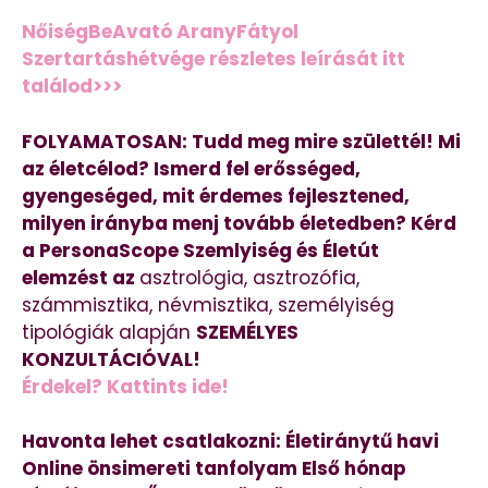
NőiségBeAvató AranyFátyol
Szertartáshétvége részletes leírását itt
találod>>>
FOLYAMATOSAN: Tudd meg mire születtél! Mi
az életcélod? Ismerd fel erősséged,
gyengeséged, mit érdemes fejlesztened,
milyen irányba menj tovább életedben? Kérd
a PersonaScope Szemlyiség és Életút
elemzést az
asztrológia, asztrozófia,
számmisztika, névmisztika, személyiség
tipológiák alapján
SZEMÉLYES
KONZULTÁCIÓVAL!
Érdekel? Kattints ide!
Havonta lehet csatlakozni: Életiránytű havi
Online önsimereti tanfolyam Első hónap