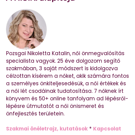
Pozsgai Nikoletta Katalin, női önmegvalósítás
specialista vagyok. 25 éve dolgozom segítő
szakmában, 3 saját módszert is kidolgozva
célzottan kísérem a nőket, akik számára fontos
a személyes önkiteljesedésük, a női értékek és
a női lét csodáinak tudatosítása. 7 nőknek írt
könyvem és 50+ online tanfolyam ad lépésről-
lépésre útmutatót a női önismeret és
önfejlesztés területein.
Szakmai önéletrajz, kutatások
*
Kapcsolat