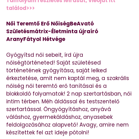
Tanfolyam részletes leírását, vieóját itt
találod>>>
Női Teremtő Erő NőiségBeAvató
Születésmátrix-Életminta újraíró
AranyFátyol
Hétvége
Gyógyítsd női sebeit, írd újra
nőiségtörténeted! Saját születésed
történetének gyógyítása, saját lelked
érkeztetése, amit nem kaptál meg, a szakrális
nőiség női teremtő erő tanításai és a
blokkoldó folyamatok! 2 nap szertartásban, női
intim térben. Méh áldással és testszentelő
szertartással. Öngyógyításhoz, anyává
váláshoz, gyermekáldáshoz, anyasebek
feldolgozásához alapvető! Avagy, amire nem
készítettek fel azt ideje pótolni!