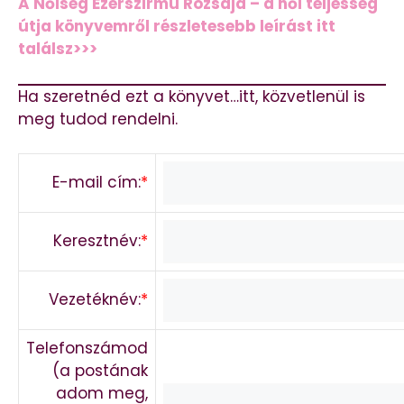
A Nőiség Ezerszirmú Rózsája – a női teljesség
útja könyvemről részletesebb leírást itt
találsz>>>
Ha szeretnéd ezt a könyvet…itt, közvetlenül is
meg tudod rendelni.
E-mail cím:
*
Keresztnév:
*
Vezetéknév:
*
Telefonszámod
(a postának
adom meg,