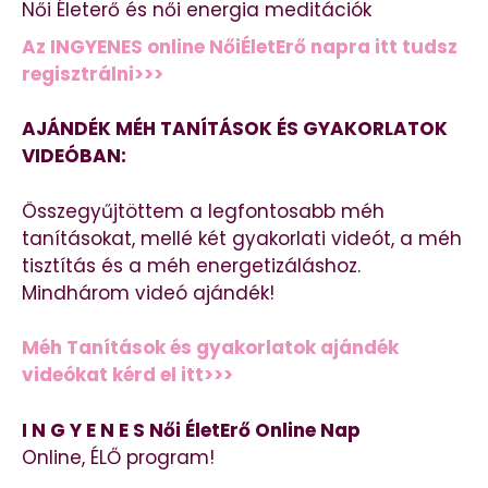
Női Életerő és női energia meditációk
Az INGYENES online NőiÉletErő napra itt tudsz
regisztrálni>>>
AJÁNDÉK MÉH TANÍTÁSOK ÉS GYAKORLATOK
VIDEÓBAN:
Összegyűjtöttem a legfontosabb méh
tanításokat, mellé két gyakorlati videót, a méh
tisztítás és a méh energetizáláshoz.
Mindhárom videó ajándék!
Méh Tanítások és gyakorlatok ajándék
videókat kérd el itt>>>
I N G Y E N E S Női ÉletErő Online Nap
Online, ÉLŐ program!