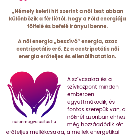
„Némely keleti hit szerint a női test abban
különbözik a férfiétól, hogy a Föld energiája
fölfelé és befelé irányul benne.
A női energia „beszívó” energia, azaz
centripetális erő. Ez a centripetális női
energia erőteljes és ellenállhatatlan.
A szívcsakra és a
szívközpont minden
emberben
együttműködik, és
fontos szerepük van, a
nőknél azonban ehhez
noionmegvalositas.hu
még hozzáadódik két
erőteljes mellékcsakra, a mellek energetikai