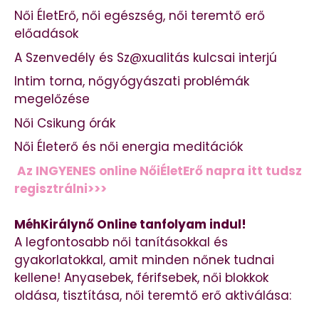
Női ÉletErő, női egészség, női teremtő erő
előadások
A Szenvedély és Sz@xualitás kulcsai interjú
Intim torna, nőgyógyászati problémák
megelőzése
Női Csikung órák
Női Életerő és női energia meditációk
Az INGYENES online NőiÉletErő napra itt tudsz
regisztrálni>>>
MéhKirálynő Online tanfolyam indul!
A legfontosabb női tanításokkal és
gyakorlatokkal, amit minden nőnek tudnai
kellene! Anyasebek, férifsebek, női blokkok
oldása, tisztítása, női teremtő erő aktiválása: