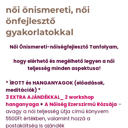
női önismereti, női
önfejlesztő
gyakorlatokkal
Női Önismereti-
nőiségfejlesztő Tanfolyam,
hogy elérhető és megélhető legyen a női
teljesség minden aspektusa!
* ÍROTT és HANGANYAGOK (előadások,
meditációk) *
3 EXTRA AJÁNDÉKKAL_ 2 workshop
hanganyaga
+
A Nőiség Ezerszirmú Rózsája
–
avagy a női teljesség útja című könyvem
5500Ft értékben, valamint hozzá a
postaköltség is ajándék