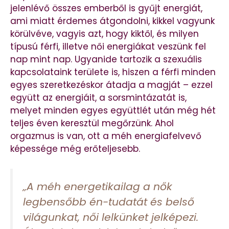
jelenlévő összes emberből is gyűjt energiát,
ami miatt érdemes átgondolni, kikkel vagyunk
körülvéve, vagyis azt, hogy kiktől, és milyen
típusú férfi, illetve női energiákat veszünk fel
nap mint nap. Ugyanide tartozik a szexuális
kapcsolataink területe is, hiszen a férfi minden
egyes szeretkezéskor átadja a magját – ezzel
együtt az energiáit, a sorsmintázatát is,
melyet minden egyes együttlét után még hét
teljes éven keresztül megőrzünk. Ahol
orgazmus is van, ott a méh energiafelvevő
képessége még erőteljesebb.
„
A méh energetikailag a nők
legbensőbb én-tudatát és belső
világunkat, női lelkünket jelképezi.