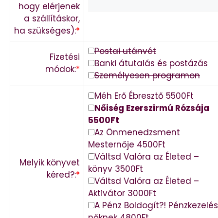
hogy elérjenek
a szállításkor,
ha szükséges):
*
Postai utánvét
Fizetési
Banki átutalás és postázás
módok:
*
Személyesen programon
Méh Erő Ébresztő 5500Ft
Nőiség Ezerszirmú Rózsája
5500Ft
Az Önmenedzsment
Mesternője 4500Ft
Váltsd Valóra az Életed –
Melyik könyvet
könyv 3500Ft
kéred?:
*
Váltsd Valóra az Életed –
Aktivátor 3000Ft
A Pénz Boldogít?! Pénzkezelés
nőknek 4800Ft