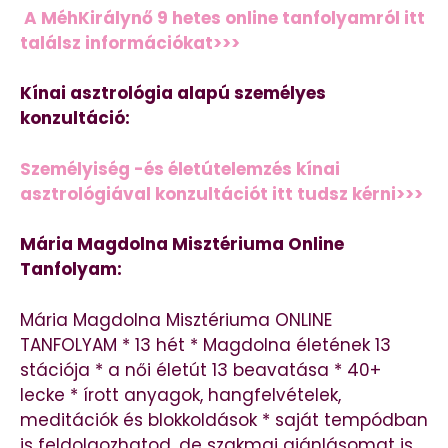
A MéhKirálynő 9 hetes online tanfolyamról itt
találsz információkat>>>
Kínai asztrológia alapú személyes
konzultáció:
Személyiség -és életútelemzés kínai
asztrológiával konzultációt itt tudsz kérni>>>
Mária Magdolna Misztériuma Online
Tanfolyam:
Mária Magdolna Misztériuma ONLINE
TANFOLYAM * 13 hét * Magdolna életének 13
stációja * a női életút 13 beavatása * 40+
lecke * írott anyagok, hangfelvételek,
meditációk és blokkoldások * saját tempódban
is feldolgozhatod, de szakmai ajánlásomat is