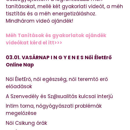
tanításokat, mellé két gyakorlati videót, a méh
tisztítás és a méh energetizáláshoz.
Mindhárom videó ajándék!
Méh Tanítások és gyakorlatok ajándék
videókat kérd el itt>>>
03.01. VASÁRNAP I N G Y E N E S Női ÉletErő
Online Nap
Női ÉletErő, női egészség, női teremtő erő
előadások
A Szenvedély és Sz@xualitás kulcsai interjú
Intim torna, nőgyógyászati problémák
megelőzése
Női Csikung órák