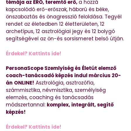
témája az ERŐ, teremtő erő,
a hozzá
kapcsolódó erő-erőszak, háború és béke,
önszaboztás és önagresszió feloldása. Tegyél
rendet az életedben 12 életterületen, 12
archetípus, 12 asztrológiai jegy és 12 bolygó
segítségével az ön-és sorsismeret belső útján.
Érdekel? Kattints ide!
PersonaScope Szemlyiség és Életút elemző
coach-tanácsadó képzés indul március 20-
án
ONLINE!
Asztrológia, asztrozófia,
számmisztika, névmisztika, személyiség
elemzés, coaching és tanácsadás
módszertannal:
komplex, integrált, segítő
képzés!
Érdekel? Kattints ide!