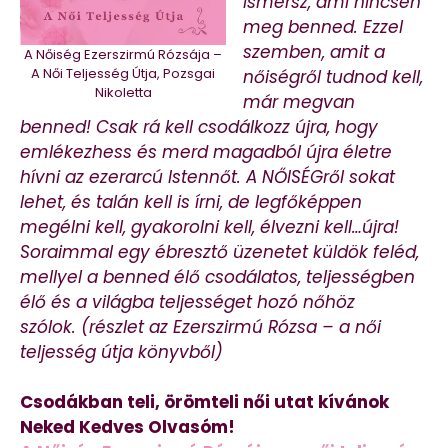
ismersz, ami nincsen
meg benned. Ezzel
szemben, amit a
A Nőiség Ezerszirmú Rózsája –
A Női Teljesség Útja, Pozsgai
nőiségről tudnod kell,
Nikoletta
már megvan
benned! Csak rá kell csodálkozz újra, hogy
emlékezhess és merd magadból újra életre
hívni az ezerarcú Istennőt. A NŐISÉGről sokat
lehet, és talán kell is írni, de legfőképpen
megélni kell, gyakorolni kell, élvezni kell…újra!
Soraimmal egy ébresztő üzenetet küldök feléd,
mellyel a benned élő csodálatos, teljességben
élő és a világba teljességet hozó nőhöz
szólok. (részlet az Ezerszirmú Rózsa – a női
teljesség útja könyvből)
Csodákban teli, örömteli női utat kívánok
Neked Kedves Olvasóm!