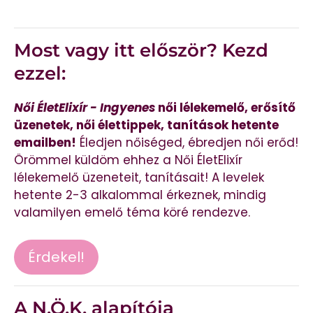
Most vagy itt először? Kezd
ezzel:
Női ÉletElixír - Ingyenes
női lélekemelő, erősítő
üzenetek, női élettippek, tanítások hetente
emailben!
Éledjen nőiséged, ébredjen női erőd!
Örömmel küldöm ehhez a Női ÉletElixír
lélekemelő üzeneteit, tanításait! A levelek
hetente 2-3 alkalommal érkeznek, mindig
valamilyen emelő téma köré rendezve.
Érdekel!
A N.Ö.K. alapítója