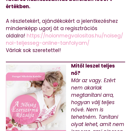
értékben.
A részletekért, ajándékokért a jelentkezéshez
mindenképp ugorj át a regisztrációs
oldalra!
https://noionmegvalositas.hu/noiseg/
noi-teljesseg-online-tanfolyam/
Várlak sok szeretettel!
Mitől leszel teljes
nő?
Már az vagy. Ezért
nem akarlak
megtanítani arra,
hogyan válj teljes
nővé. Nem is
tehetném. Tanítani
olyat lehet, amit nem