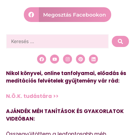
Megosztás Facebookon
Nikol könyvei, online tanfolyamai, előadás és
meditációs felvételek gyűjtemény vár rád:
N.Ö.K. tudástára >>
AJÁNDÉK MÉH TANÍTÁSOK ÉS GYAKORLATOK
VIDEÓBAN:
Összegyűjtöttem a legfontosabb méh