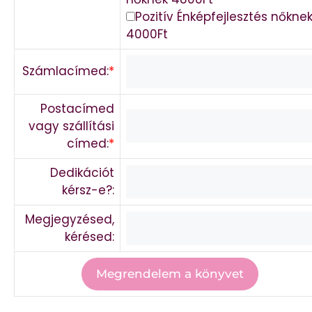
Pozitív Énképfejlesztés nőkne
4000Ft
Számlacímed:
*
Postacímed
vagy szállítási
címed:
*
Dedikációt
kérsz-e?:
Megjegyzésed,
kérésed: