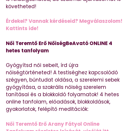
követheted!
Érdekel? Vannak kérdéseid? Megválaszolom!
Kattints ide!
Női Teremtő Erő NőiségBeAvató ONLINE 4
hetes tanfolyam
Gyógyítsd női sebeit, írd újra
nőiségtörténeted! A testiséghez kapcsolódó
szégyen, bűntudat oldása, a szerelemi sebek
gyógyítása, a szakrális nőiség szerelem
tanításai és a blokkoldó folyamatok! 4 hetes
online tanfolam, előadások, blokkoldások,
gyakorlatok, felépítő meditációk:
Női Teremtő Erő Arany Fátyol Online