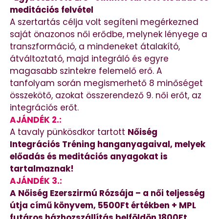
meditációs felvétel
A szertartás célja volt segíteni megérkezned
saját önazonos női erődbe, melynek lényege a
transzformáció, a mindeneket átalakító,
átváltoztató, majd integráló és egyre
magasabb szintekre felemelő erő. A
tanfolyam során megismerhető 8 minőséget
összekötő, azokat összerendező 9. női erőt, az
integrációs erőt.
AJÁNDÉK 2.:
A tavaly pünkösdkor tartott
Nőiség
Integrációs Tréning hanganyagaival, melyek
előadás és meditációs anyagokat is
tartalmaznak!
AJÁNDÉK 3.:
A Nőiség Ezerszirmú Rózsája – a női teljesség
útja című könyvem, 5500Ft értékben + MPL
futáros házhozszállítás belföldön 1800Ft