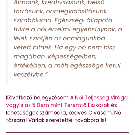
Álmaink, kreativitásunk, belső
forrásunk, önmegvalósításunk
szimbóluma. Egészségi állapota
tükre a női érzelmi egyensúlynak, a
lélek szintjén az önmagunkba
vetett hitnek. Ha egy nő nem hisz
magában, képességeiben,
értékében, a méh egészsége kerül
veszélybe.”
Következő bejegyzésem
A
Női Teljesség Virága,
vagyis az 5 Elem mint Teremtő Eszközök
és
lehetőségek számodra, kedves Olvasóm, Nő
társam! Várlak szeretettel továbbra is!