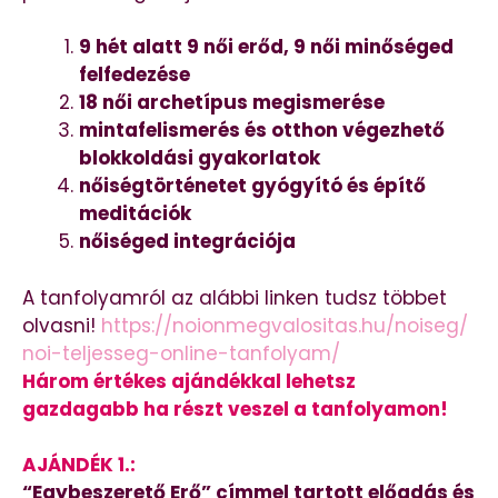
9 hét alatt
9 női erőd, 9 női minőséged
felfedezése
18 női archetípus megismerése
mintafelismerés és otthon végezhető
blokkoldási gyakorlatok
nőiségtörténetet gyógyító és építő
meditációk
nőiséged integrációja
A tanfolyamról az alábbi linken tudsz többet
olvasni!
https://noionmegvalositas.hu/noiseg/
noi-teljesseg-online-tanfolyam/
Három értékes ajándékkal lehetsz
gazdagabb ha részt veszel a tanfolyamon!
AJÁNDÉK 1.:
“Egybeszerető Erő” címmel tartott előadás és