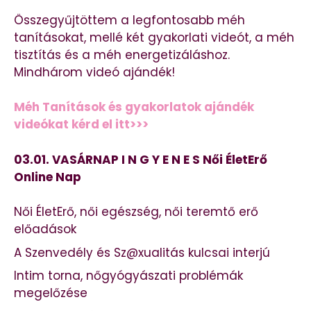
Összegyűjtöttem a legfontosabb méh
tanításokat, mellé két gyakorlati videót, a méh
tisztítás és a méh energetizáláshoz.
Mindhárom videó ajándék!
Méh Tanítások és gyakorlatok ajándék
videókat kérd el itt>>>
03.01. VASÁRNAP I N G Y E N E S Női ÉletErő
Online Nap
Női ÉletErő, női egészség, női teremtő erő
előadások
A Szenvedély és Sz@xualitás kulcsai interjú
Intim torna, nőgyógyászati problémák
megelőzése