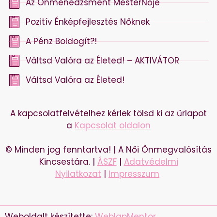
Az Önmenedzsment MesterNője
Pozitív Énképfejlesztés Nőknek
A Pénz Boldogít?!
Váltsd Valóra az Életed! – AKTIVÁTOR
Váltsd Valóra az Életed!
A kapcsolatfelvételhez kérlek tölsd ki az űrlapot
a
Kapcsolat oldalon
© Minden jog fenntartva! | A Női Önmegvalósítás
Kincsestára. |
ÁSZF
|
Adatvédelmi
Nyilatkozat
|
Impresszum
Weboldalt készítette:
WeblapMentor