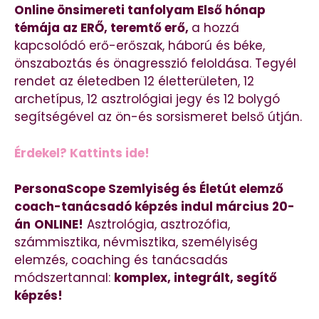
Online önsimereti tanfolyam Első hónap
témája az ERŐ, teremtő erő,
a hozzá
kapcsolódó erő-erőszak, háború és béke,
önszaboztás és önagresszió feloldása. Tegyél
rendet az életedben 12 életterületen, 12
archetípus, 12 asztrológiai jegy és 12 bolygó
segítségével az ön-és sorsismeret belső útján.
Érdekel? Kattints ide!
PersonaScope Szemlyiség és Életút elemző
coach-tanácsadó képzés indul március 20-
án
ONLINE!
Asztrológia, asztrozófia,
számmisztika, névmisztika, személyiség
elemzés, coaching és tanácsadás
módszertannal:
komplex, integrált, segítő
képzés!