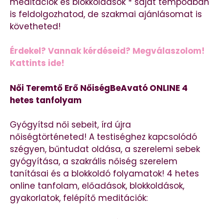
meditációk és blokkoldások * saját tempódban
is feldolgozhatod, de szakmai ajánlásomat is
követheted!
Érdekel? Vannak kérdéseid? Megválaszolom!
Kattints ide!
Női Teremtő Erő NőiségBeAvató ONLINE 4
hetes tanfolyam
Gyógyítsd női sebeit, írd újra
nőiségtörténeted! A testiséghez kapcsolódó
szégyen, bűntudat oldása, a szerelemi sebek
gyógyítása, a szakrális nőiség szerelem
tanításai és a blokkoldó folyamatok! 4 hetes
online tanfolam, előadások, blokkoldások,
gyakorlatok, felépítő meditációk: