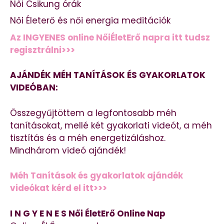
Női Csikung órák
Női Életerő és női energia meditációk
Az INGYENES online NőiÉletErő napra itt tudsz
regisztrálni>>>
AJÁNDÉK MÉH TANÍTÁSOK ÉS GYAKORLATOK
VIDEÓBAN:
Összegyűjtöttem a legfontosabb méh
tanításokat, mellé két gyakorlati videót, a méh
tisztítás és a méh energetizáláshoz.
Mindhárom videó ajándék!
Méh Tanítások és gyakorlatok ajándék
videókat kérd el itt>>>
I N G Y E N E S Női ÉletErő Online Nap