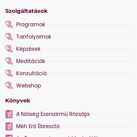
Szolgáltatások
Programok
Tanfolyamok
Képzések
Meditációk
Konzultáció
Webshop
Könyvek
A Nőiség Ezerszirmú Rózsája
Méh Erő Ébresztő