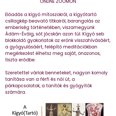
ONLINE ZOOMON
Előadás a kígyó mítoszokról, a kígyótartó
csillagkép beavató titkairól, barangolás az
emberiség történetében, viszamegyünk
Ádám-Éváig, sőt jócskán azon túl. Kígyó seb
blokkoldó gyakorlatok az erőnk visszahívásáért,
a gyógyulásáért, felépítő meditációkban
megérkezést élhetsz meg saját, önazonos,
tiszta erődbe.
Szeretettel várlak benneteket, nagyon komoly
tanítása van a férfi és női út, a
párkapcsolatok, a tanítók és gyógyítók
számára.