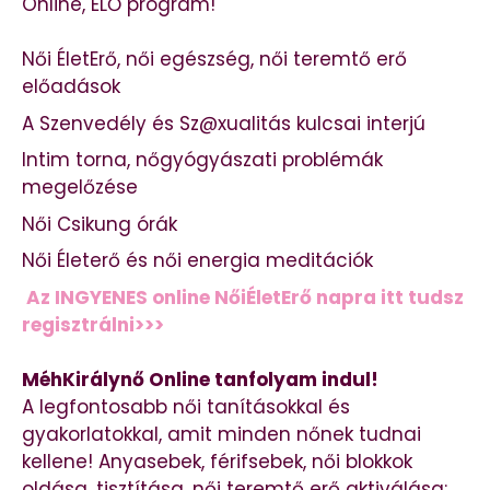
Online, ÉLŐ program!
Női ÉletErő, női egészség, női teremtő erő
előadások
A Szenvedély és Sz@xualitás kulcsai interjú
Intim torna, nőgyógyászati problémák
megelőzése
Női Csikung órák
Női Életerő és női energia meditációk
Az INGYENES online NőiÉletErő napra itt tudsz
regisztrálni>>>
MéhKirálynő Online tanfolyam indul!
A legfontosabb női tanításokkal és
gyakorlatokkal, amit minden nőnek tudnai
kellene! Anyasebek, férifsebek, női blokkok
oldása, tisztítása, női teremtő erő aktiválása: