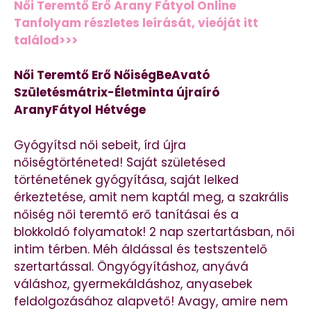
Női Teremtő Erő Arany Fátyol Online
Tanfolyam részletes leírását, vieóját itt
találod>>>
Női Teremtő Erő NőiségBeAvató
Születésmátrix-Életminta újraíró
AranyFátyol
Hétvége
Gyógyítsd női sebeit, írd újra
nőiségtörténeted! Saját születésed
történetének gyógyítása, saját lelked
érkeztetése, amit nem kaptál meg, a szakrális
nőiség női teremtő erő tanításai és a
blokkoldó folyamatok! 2 nap szertartásban, női
intim térben. Méh áldással és testszentelő
szertartással. Öngyógyításhoz, anyává
váláshoz, gyermekáldáshoz, anyasebek
feldolgozásához alapvető! Avagy, amire nem