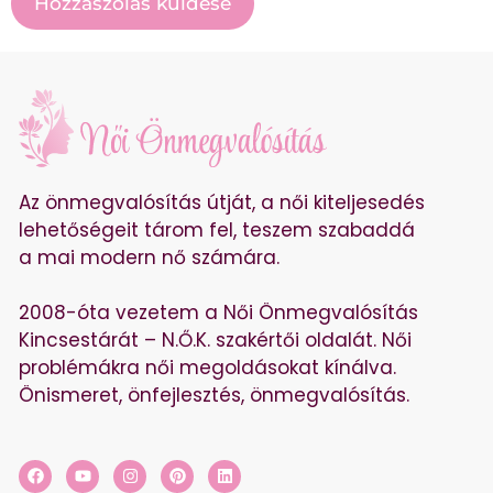
Az önmegvalósítás útját, a női kiteljesedés
lehetőségeit tárom fel, teszem szabaddá
a mai modern nő számára.
2008-óta vezetem a Női Önmegvalósítás
Kincsestárát – N.Ő.K. szakértői oldalát. Női
problémákra női megoldásokat kínálva.
Önismeret, önfejlesztés, önmegvalósítás.