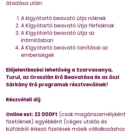
átadása után:
A kígyótartó beavató útja nőknek
A Kígyótartó beavató útja férfiaknak
A Kígyótartó beavató útja az
intimitásban
A Kígyótartő beavató tanításai az
emberiségek
Előjelentkezési lehetőség a Szarvasanya,
Turul, az Oroszlán Erő Beavatása és az őszi
Sárkány Erő programok résztvevőinek!
Részvételi díj:
Online est: 22 000Ft
(csak magánszemélyként
fizetőknek) egyébként (céges utalás és
külföldről érkező fizetések másik vállalkozáshoz