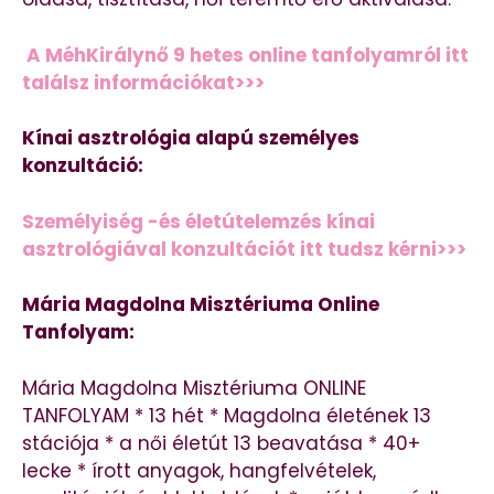
A MéhKirálynő 9 hetes online tanfolyamról itt
találsz információkat>>>
Kínai asztrológia alapú személyes
konzultáció:
Személyiség -és életútelemzés kínai
asztrológiával konzultációt itt tudsz kérni>>>
Mária Magdolna Misztériuma Online
Tanfolyam:
Mária Magdolna Misztériuma ONLINE
TANFOLYAM * 13 hét * Magdolna életének 13
stációja * a női életút 13 beavatása * 40+
lecke * írott anyagok, hangfelvételek,