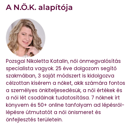
A N.Ö.K. alapítója
Pozsgai Nikoletta Katalin, női önmegvalósítás
specialista vagyok. 25 éve dolgozom segítő
szakmában, 3 saját módszert is kidolgozva
célzottan kísérem a nőket, akik számára fontos
a személyes önkiteljesedésük, a női értékek és
a női lét csodáinak tudatosítása. 7 nőknek írt
könyvem és 50+ online tanfolyam ad lépésről-
lépésre útmutatót a női önismeret és
önfejlesztés területein.