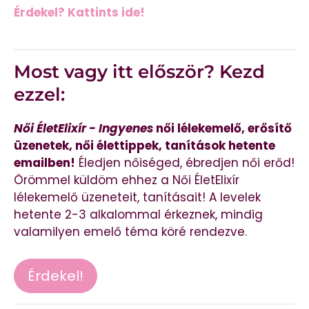
Érdekel? Kattints ide!
Most vagy itt először? Kezd
ezzel:
Női ÉletElixír - Ingyenes
női lélekemelő, erősítő
üzenetek, női élettippek, tanítások hetente
emailben!
Éledjen nőiséged, ébredjen női erőd!
Örömmel küldöm ehhez a Női ÉletElixír
lélekemelő üzeneteit, tanításait! A levelek
hetente 2-3 alkalommal érkeznek, mindig
valamilyen emelő téma köré rendezve.
Érdekel!