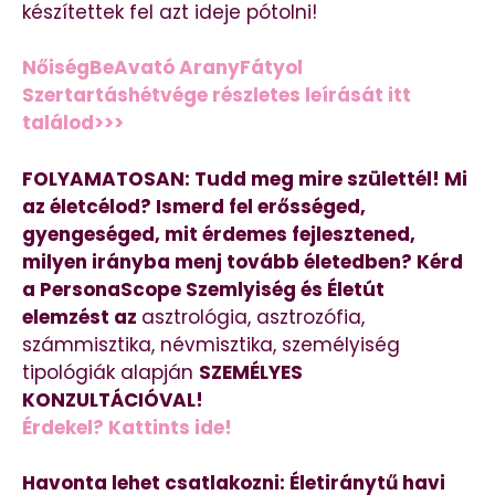
készítettek fel azt ideje pótolni!
NőiségBeAvató AranyFátyol
Szertartáshétvége részletes leírását itt
találod>>>
FOLYAMATOSAN: Tudd meg mire születtél! Mi
az életcélod? Ismerd fel erősséged,
gyengeséged, mit érdemes fejlesztened,
milyen irányba menj tovább életedben? Kérd
a PersonaScope Szemlyiség és Életút
elemzést az
asztrológia, asztrozófia,
számmisztika, névmisztika, személyiség
tipológiák alapján
SZEMÉLYES
KONZULTÁCIÓVAL!
Érdekel? Kattints ide!
Havonta lehet csatlakozni: Életiránytű havi