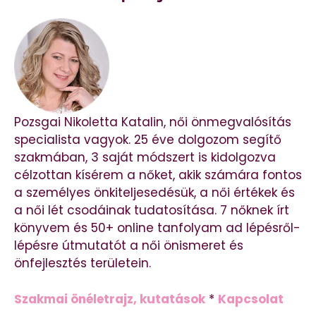
Pozsgai Nikoletta Katalin, női önmegvalósítás
specialista vagyok. 25 éve dolgozom segítő
szakmában, 3 saját módszert is kidolgozva
célzottan kísérem a nőket, akik számára fontos
a személyes önkiteljesedésük, a női értékek és
a női lét csodáinak tudatosítása. 7 nőknek írt
könyvem és 50+ online tanfolyam ad lépésről-
lépésre útmutatót a női önismeret és
önfejlesztés területein.
Szakmai önéletrajz, kutatások
*
Kapcsolat