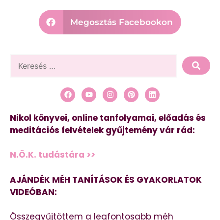
Megosztás Facebookon
Nikol könyvei, online tanfolyamai, előadás és
meditációs felvételek gyűjtemény vár rád:
N.Ö.K. tudástára >>
AJÁNDÉK MÉH TANÍTÁSOK ÉS GYAKORLATOK
VIDEÓBAN:
Összegyűjtöttem a legfontosabb méh