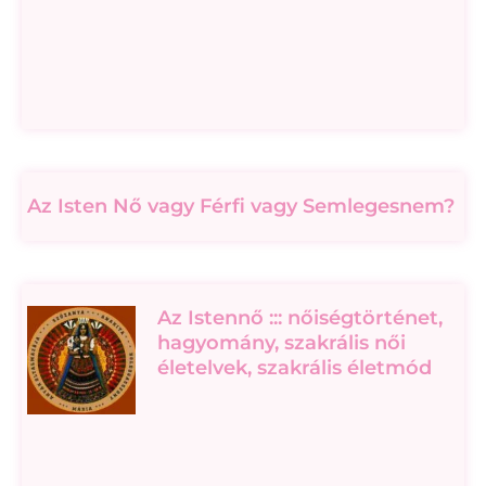
Az Isten Nő vagy Férfi vagy Semlegesnem?
Az Istennő ::: nőiségtörténet,
hagyomány, szakrális női
életelvek, szakrális életmód