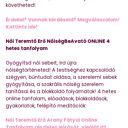
követheted!
Érdekel? Vannak kérdéseid? Megválaszolom!
Kattints ide!
Női Teremtő Erő NőiségBeAvató ONLINE 4
hetes tanfolyam
Gyógyítsd női sebeit, írd újra
nőiségtörténeted! A testiséghez kapcsolódó
szégyen, bűntudat oldása, a szerelemi sebek
gyógyítása, a szakrális nőiség szerelem
tanításai és a blokkoldó folyamatok! 4 hetes
online tanfolam, előadások, blokkoldások,
gyakorlatok, felépítő meditációk:
Női Teremtő Erő Arany Fátyol Online
Tanfolyam részletes leírását, vieóját itt