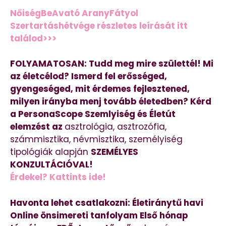
NőiségBeAvató AranyFátyol
Szertartáshétvége részletes leírását itt
találod>>>
FOLYAMATOSAN: Tudd meg mire születtél! Mi
az életcélod? Ismerd fel erősséged,
gyengeséged, mit érdemes fejlesztened,
milyen irányba menj tovább életedben? Kérd
a PersonaScope Szemlyiség és Életút
elemzést az
asztrológia, asztrozófia,
számmisztika, névmisztika, személyiség
tipológiák alapján
SZEMÉLYES
KONZULTÁCIÓVAL!
Érdekel? Kattints ide!
Havonta lehet csatlakozni: Életiránytű havi
Online önsimereti tanfolyam Első hónap