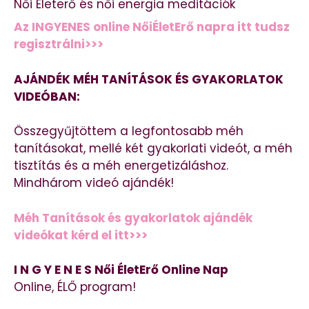
Női Életerő és női energia meditációk
Az INGYENES online NőiÉletErő napra itt tudsz
regisztrálni>>>
AJÁNDÉK MÉH TANÍTÁSOK ÉS GYAKORLATOK
VIDEÓBAN:
Összegyűjtöttem a legfontosabb méh
tanításokat, mellé két gyakorlati videót, a méh
tisztítás és a méh energetizáláshoz.
Mindhárom videó ajándék!
Méh Tanítások és gyakorlatok ajándék
videókat kérd el itt>>>
I N G Y E N E S Női ÉletErő Online Nap
Online, ÉLŐ program!