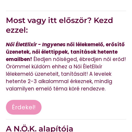
Most vagy itt először? Kezd
ezzel:
Női ÉletElixír - Ingyenes
női lélekemelő, erősítő
üzenetek, női élettippek, tanítások hetente
emailben!
Éledjen nőiséged, ébredjen női erőd!
Örömmel küldöm ehhez a Női ÉletElixír
lélekemelő üzeneteit, tanításait! A levelek
hetente 2-3 alkalommal érkeznek, mindig
valamilyen emelő téma köré rendezve.
Érdekel!
A N.Ö.K. alapítója