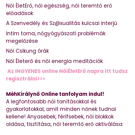
Női ÉletErő, női egészség, női teremtő erő
előadások
A Szenvedély és Sz@xualitás kulcsai interjú
Intim torna, nőgyógyászati problémák
megelőzése
Női Csikung órák
Női Életerő és női energia meditációk
Az INGYENES online NőiÉletErő napra itt tudsz
regisztrálni>>>
MéhKirálynő Online tanfolyam indul!
A legfontosabb női tanításokkal és
gyakorlatokkal, amit minden nőnek tudnai
kellene! Anyasebek, férifsebek, női blokkok
oldása, tisztítása, női teremtő erő aktiválása: