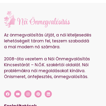
Az önmegvalósítás útját, a női kiteljesedés
lehetőségeit tárom fel, teszem szabaddá
a mai modern nő számára.
2008-óta vezetem a Női Önmegvalósítás
Kincsestárát – N.Ő.K. szakértői oldalát. Női
problémákra női megoldásokat kínálva.
Önismeret, önfejlesztés, önmegvalósítás.