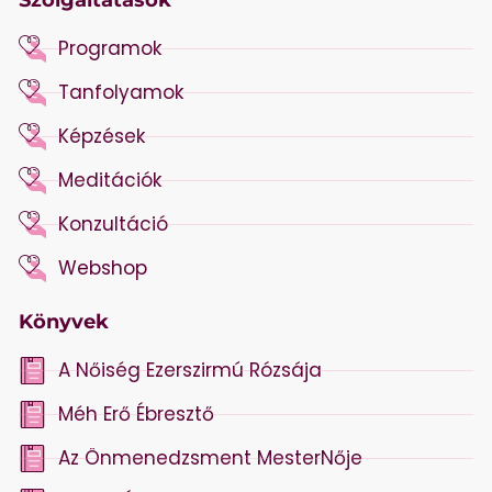
Szolgáltatások
Programok
Tanfolyamok
Képzések
Meditációk
Konzultáció
Webshop
Könyvek
A Nőiség Ezerszirmú Rózsája
Méh Erő Ébresztő
Az Önmenedzsment MesterNője