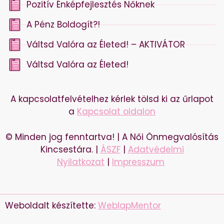
Pozitív Énképfejlesztés Nőknek
A Pénz Boldogít?!
Váltsd Valóra az Életed! – AKTIVÁTOR
Váltsd Valóra az Életed!
A kapcsolatfelvételhez kérlek tölsd ki az űrlapot
a
Kapcsolat oldalon
© Minden jog fenntartva! | A Női Önmegvalósítás
Kincsestára. |
ÁSZF
|
Adatvédelmi
Nyilatkozat
|
Impresszum
Weboldalt készítette:
WeblapMentor