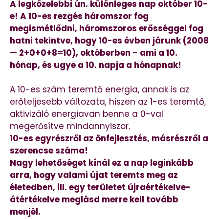
A legközelebbi ún. különleges nap október 10-
e! A 10-es rezgés háromszor fog
megismétlődni, háromszoros erősséggel fog
hatni tekintve, hogy 10-es évben járunk (2008
— 2+0+0+8=10), októberben – ami a 10.
hónap, és ugye a 10. napja a hónapnak!
A 10-es szám teremtő energia, annak is az
erőteljesebb változata, hiszen az 1-es teremtő,
aktivizáló energiavan benne a 0-val
megerősítve mindannyiszor.
10-es egyrészről az önfejlesztés, másrészről a
szerencse száma!
Nagy lehetőséget kínál ez a nap leginkább
arra, hogy valami újat teremts meg az
életedben, ill. egy területet újraértékelve-
átértékelve meglásd merre kell tovább
menjél.