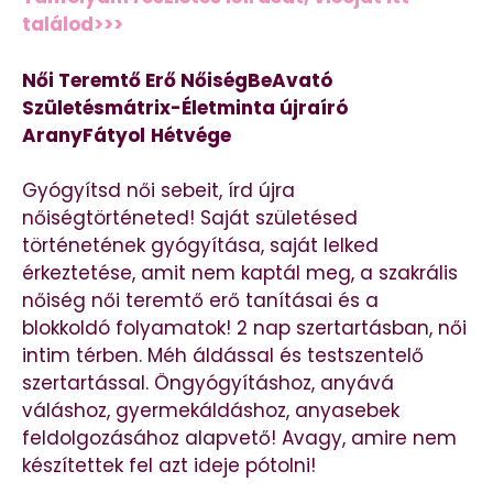
találod>>>
Női Teremtő Erő NőiségBeAvató
Születésmátrix-Életminta újraíró
AranyFátyol
Hétvége
Gyógyítsd női sebeit, írd újra
nőiségtörténeted! Saját születésed
történetének gyógyítása, saját lelked
érkeztetése, amit nem kaptál meg, a szakrális
nőiség női teremtő erő tanításai és a
blokkoldó folyamatok! 2 nap szertartásban, női
intim térben. Méh áldással és testszentelő
szertartással. Öngyógyításhoz, anyává
váláshoz, gyermekáldáshoz, anyasebek
feldolgozásához alapvető! Avagy, amire nem
készítettek fel azt ideje pótolni!