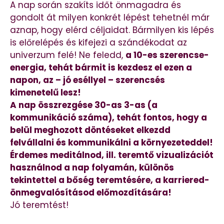
A nap során szakíts időt önmagadra és
gondolt át milyen konkrét lépést tehetnél már
aznap, hogy elérd céljaidat. Bármilyen kis lépés
is előrelépés és kifejezi a szándékodat az
univerzum felé! Ne feledd,
a 10-es szerencse-
energia, tehát bármit is kezdesz el ezen a
napon, az – jó eséllyel – szerencsés
kimenetelű lesz!
A nap összrezgése 30-as 3-as (a
kommunikáció száma), tehát fontos, hogy a
belül meghozott döntéseket elkezdd
felvállalni és kommunikálni a környezeteddel!
Érdemes meditálnod, ill. teremtő vizualizációt
használnod a nap folyamán, különös
tekintettel a bőség teremtésére, a karriered-
önmegvalósításod előmozdítására!
Jó teremtést!