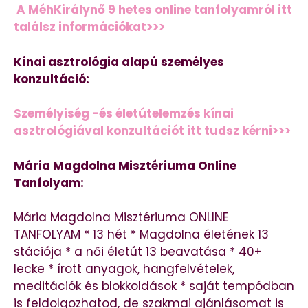
A MéhKirálynő 9 hetes online tanfolyamról itt
találsz információkat>>>
Kínai asztrológia alapú személyes
konzultáció:
Személyiség -és életútelemzés kínai
asztrológiával konzultációt itt tudsz kérni>>>
Mária Magdolna Misztériuma Online
Tanfolyam:
Mária Magdolna Misztériuma ONLINE
TANFOLYAM * 13 hét * Magdolna életének 13
stációja * a női életút 13 beavatása * 40+
lecke * írott anyagok, hangfelvételek,
meditációk és blokkoldások * saját tempódban
is feldolgozhatod, de szakmai ajánlásomat is