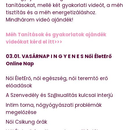
tanításokat, mellé két gyakorlati videót, a méh
tisztítás és a méh energetizáláshoz.
Mindhárom videó ajándék!
Méh Tanítások és gyakorlatok ajándék
videókat kérd el itt>>>
03.01. VASÁRNAP I N G Y E N E S Női ÉletErő
Online Nap
Női ÉletErő, női egészség, női teremtő erő
előadások
A Szenvedély és Sz@xualitás kulcsai interjú
Intim torna, nőgyógyászati problémák
megelőzése
Női Csikung órák