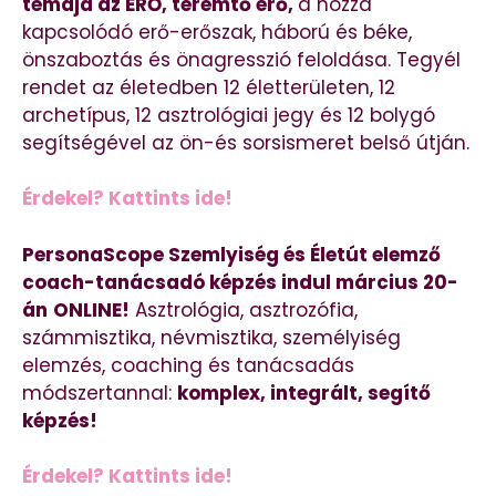
témája az ERŐ, teremtő erő,
a hozzá
kapcsolódó erő-erőszak, háború és béke,
önszaboztás és önagresszió feloldása. Tegyél
rendet az életedben 12 életterületen, 12
archetípus, 12 asztrológiai jegy és 12 bolygó
segítségével az ön-és sorsismeret belső útján.
Érdekel? Kattints ide!
PersonaScope Szemlyiség és Életút elemző
coach-tanácsadó képzés indul március 20-
án
ONLINE!
Asztrológia, asztrozófia,
számmisztika, névmisztika, személyiség
elemzés, coaching és tanácsadás
módszertannal:
komplex, integrált, segítő
képzés!
Érdekel? Kattints ide!