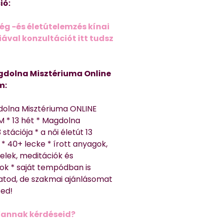
ió:
ég -és életútelemzés kínai
ával konzultációt itt tudsz
dolna Misztériuma Online
m:
dolna Misztériuma ONLINE
 * 13 hét * Magdolna
 stációja * a női életút 13
* 40+ lecke * írott anyagok,
elek, meditációk és
ok * saját tempódban is
atod, de szakmai ajánlásomat
ted!
Vannak kérdéseid?