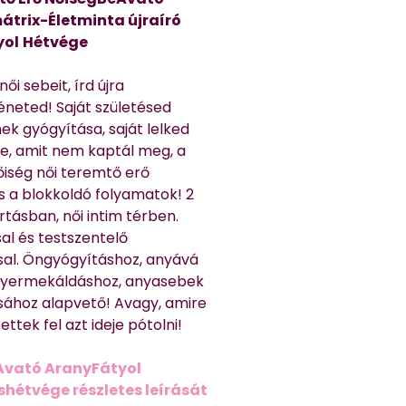
átrix-Életminta újraíró
yol
Hétvége
ői sebeit, írd újra
éneted! Saját születésed
ek gyógyítása, saját lelked
e, amit nem kaptál meg, a
nőiség női teremtő erő
és a blokkoldó folyamatok! 2
rtásban, női intim térben.
al és testszentelő
sal. Öngyógyításhoz, anyává
 gyermekáldáshoz, anyasebek
sához alapvető! Avagy, amire
ttek fel azt ideje pótolni!
Avató AranyFátyol
shétvége részletes leírását