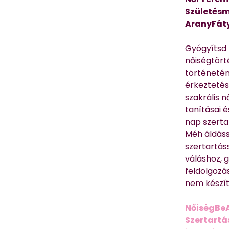
Születésm
AranyFát
Gyógyítsd n
nőiségtört
történetén
érkeztetés
szakrális 
tanításai 
nap szerta
Méh áldáss
szertartás
váláshoz,
feldolgozá
nem készíte
NőiségBe
Szertartá