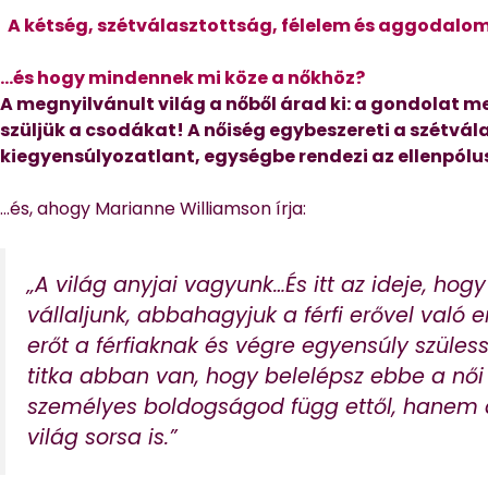
A kétség, szétválasztottság, félelem és aggodalom
…és hogy mindennek mi köze a nőkhöz?
A megnyilvánult világ a nőből árad ki: a gondolat 
szüljük a csodákat! A nőiség egybeszereti a szétvála
kiegyensúlyozatlant, egységbe rendezi az ellenpólu
…és, ahogy Marianne Williamson írja:
„A világ anyjai vagyunk…
És itt az ideje, hog
vállaljunk, abbahagyjuk a férfi erővel való e
erőt a férfiaknak és végre egyensúly szüle
titka abban van, hogy belelépsz ebbe a női
személyes boldogságod függ ettől, hanem a
világ sorsa is.”