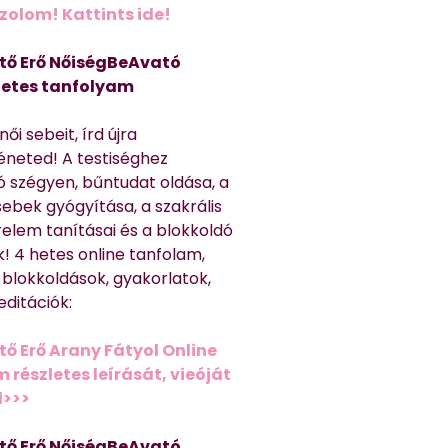
olom! Kattints ide!
tő Erő NőiségBeAvató
hetes tanfolyam
ői sebeit, írd újra
éneted! A testiséghez
 szégyen, bűntudat oldása, a
sebek gyógyítása, a szakrális
relem tanításai és a blokkoldó
! 4 hetes online tanfolam,
 blokkoldások, gyakorlatok,
editációk:
tő Erő Arany Fátyol Online
részletes leírását, vieóját
d>>>
tő Erő NőiségBeAvató