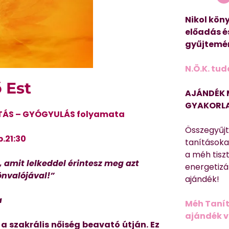
Nikol köny
előadás é
gyűjtemén
N.Ö.K. tud
 Est
AJÁNDÉK 
GYAKORLA
ÍTÁS – GYÓGYULÁS folyamata
Összegyűj
b.21:30
tanításokat
a méh tisz
 amit lelkeddel érintesz meg azt
energetizá
önvalójával!”
ajándék!
a
Méh Tanít
ajándék vi
a szakrális nőiség beavató útján. Ez