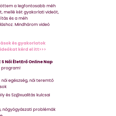
töttem a legfontosabb méh
, mellé két gyakorlati videót,
títás és a méh
láshoz. Mindhárom videó
ások és gyakorlatok
deókat kérd el itt>>>
 E S Női ÉletErő Online Nap
Ő program!
, női egészség, női teremtő
ások
ly és Sz@xualitás kulcsai
a, nőgyógyászati problémák
se