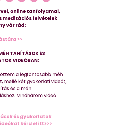
vei, online tanfolyamai,
s meditációs felvételek
y vár rád:
ástára >>
MÉH TANÍTÁSOK ÉS
TOK VIDEÓBAN:
töttem a legfontosabb méh
, mellé két gyakorlati videót,
títás és a méh
láshoz. Mindhárom videó
ások és gyakorlatok
deókat kérd el itt>>>