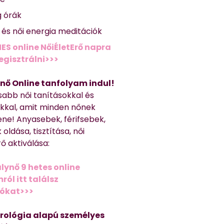
g órák
ő és női energia meditációk
ES online NőiÉletErő napra
regisztrálni>>>
nő Online tanfolyam indul!
sabb női tanításokkal és
kkal, amit minden nőnek
ene! Anyasebek, férifsebek,
 oldása, tisztítása, női
ő aktiválása:
lynő 9 hetes online
ól itt találsz
iókat>>>
trológia alapú személyes