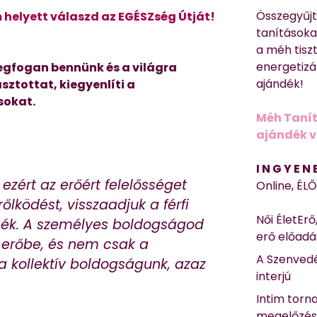
Összegyűj
 helyett válaszd az EGÉSZség Útját!
tanításokat
a méh tisz
energetizá
megfogan bennünk és a világra
ajándék!
sztottat, kiegyenlíti a
sokat.
Méh Tanít
ajándék vi
I N G Y E N
y ezért az erőért felelősséget
Online, ÉL
rőlködést, visszaadjuk a férfi
Női ÉletErő
ssék. A személyes boldogságod
erő előad
 erőbe, és nem csak a
A Szenvedé
 kollektív boldogságunk, azaz
interjú
Intim torn
megelőzé