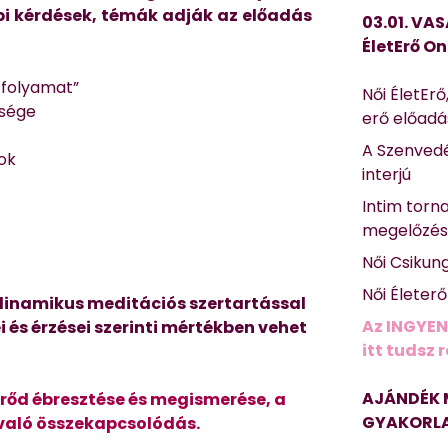
bi kérdések, témák adják az előadás
03.01. VAS
ÉletErő On
 folyamat”
Női ÉletErő
ősége
erő előad
A Szenvedé
tok
interjú
Intim torn
megelőzé
Női Csikun
Női Életer
 dinamikus meditációs szertartással
Az INGYEN
 és érzései szerinti mértékben vehet
itt tudsz 
AJÁNDÉK 
erőd ébresztése és megismerése, a
GYAKORLA
 való összekapcsolódás.