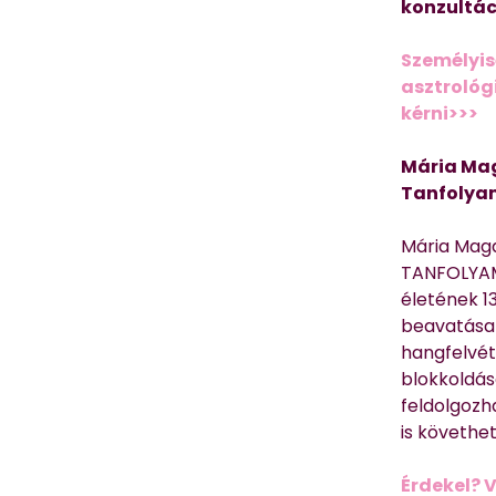
konzultác
Személyis
asztrológi
kérni>>>
Mária Mag
Tanfolya
Mária Mag
TANFOLYAM
életének 13
beavatása 
hangfelvét
blokkoldás
feldolgozh
is követhe
Érdekel? 