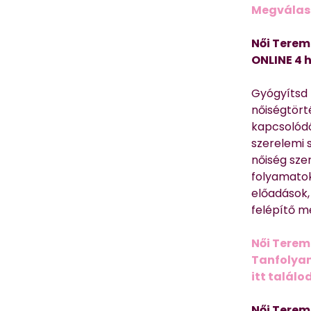
Megválasz
Női Terem
ONLINE 4 
Gyógyítsd n
nőiségtört
kapcsolódó
szerelemi 
nőiség sze
folyamatok
előadások,
felépítő m
Női Terem
Tanfolyam 
itt találo
Női Terem