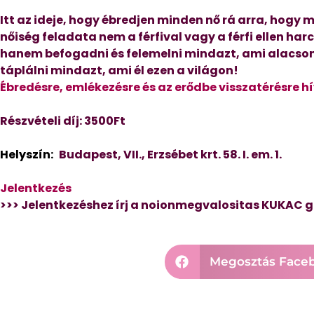
Itt az ideje, hogy ébredjen minden nő rá arra, hogy mi
nőiség feladata nem a férfival vagy a férfi ellen harc
hanem befogadni és felemelni mindazt, ami alacso
táplálni mindazt, ami él ezen a világon!
Ébredésre, emlékezésre és az erődbe visszatérésre 
Részvételi díj: 3500Ft
Helyszín:
Budapest, VII., Erzsébet krt. 58. I. em. 1.
Jelentkezés
>>> Jelentkezéshez írj a noionmegvalositas KUKAC
Megosztás Face