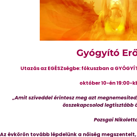
Gyógyító Erő
Utazás az EGÉSZségbe: fókuszban a GYÓGY
október 10-én 19:00-k
„Amit szíveddel érintesz meg azt megnemesíted,
összekapcsolod legtisztább 
Pozsgai Nikolett
Az évkörön tovább lépdelünk a nőiség megszentelt, 