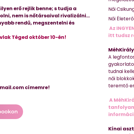
lyen erő rejlik benne; s tudja a
Női Csikun
olni, nem is nőtársaival rivalizálni…
Női Életer
nyabb rendű, megszentelni és
Az INGYEN
itt tudsz 
hívlak Téged október
10-én!
MéhKirály
A legfonto
gyakorlato
tudnai kell
női blokkok
teremtő er
 gmail.com címemre!
A MéhKirá
tanfolyamr
bookon
informác
Kínai asz