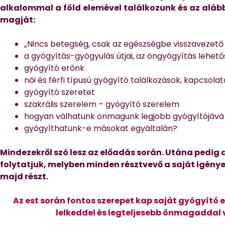
alkalommal a föld elemével találkozunk és az aláb
magját:
„Nincs betegség, csak az egészségbe visszavezető
a gyógyítás-gyógyulás útjai, az öngyógyítás lehet
gyógyító erőnk
női és férfi típusú gyógyító találkozások, kapcsola
gyógyító szeretet
szakrális szerelem – gyógyító szerelem
hogyan válhatunk önmagunk legjobb gyógyítójává
gyógyíthatunk-e másokat egyáltalán?
Mindezekről szó lesz az előadás során. Utána pedig
folytatjuk, melyben minden résztvevő a saját igényei
majd részt.
Az est során fontos szerepet kap saját gyógyító 
lelkeddel és legteljesebb önmagaddal