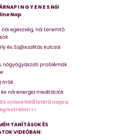
ÁRNAP I N G Y E N E S Női
line Nap
, női egészség, női teremtő
ások
ly és Sz@xualitás kulcsai
a, nőgyógyászati problémák
se
g órák
ő és női energia meditációk
ES online NőiÉletErő napra
regisztrálni>>>
MÉH TANÍTÁSOK ÉS
TOK VIDEÓBAN: