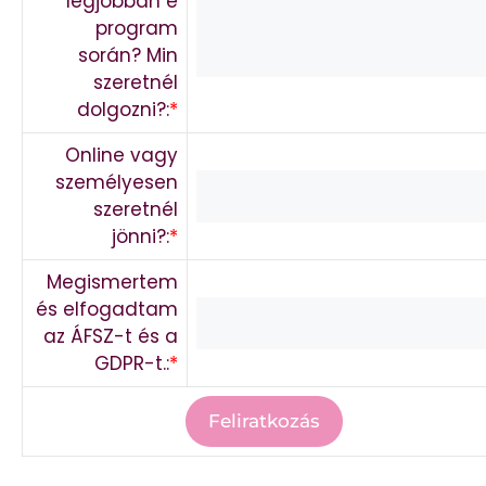
legjobban e
program
során? Min
szeretnél
dolgozni?:
*
Online vagy
személyesen
szeretnél
jönni?:
*
Megismertem
és elfogadtam
az ÁFSZ-t és a
GDPR-t.:
*