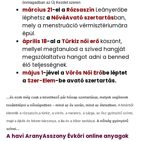
önmagadban az Új Kezdet szeren
március 21
-el a
Rózsaszín
Leányerőbe
léphetsz
a
NővéAvató szertartás
ban,
mely a menstruáció vérmisztériumára
épül.
április 18
-al a
Türkiz női erő
köszönt,
mellyel megtanulod a szíved hangját
megszólaltatva hangot adni a benned
élő teljességnek.
május 1
-jével a
Vörös Női Erő
be léptet
a
Szer-Elem
-be avató szertartás.
…és ezek még csak a következő pár hónap szertartásai, melyek segítenek
továbblépni a nőiségedben – mind az év során, mind az életedben.
A fehérből
kibomlik a rózsaszín,a türkiz, a vörös, a narancs, a sárga, az ősz gyönyörű színei,
majd a éjkék és fekete bársonya, a lila és a bíbor tanításai.
A nőiség gyönyörű
színei…
A havi AranyAsszony Évköri online anyagok