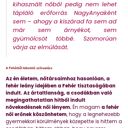
kihasznált nőből pedig nem lehet
tápláló erőforrás NagyAnyaként
sem – ahogy a kiszárad fa sem ad
már sem árnyékot, sem
gyümölcsöt többé. Szomorúan
várja az elmúlását.
A Fehérből kibomló színvarázs
Az én életem, nőtársaimhoz hasonlóan, a
fehér leány idejében a Fehér tisztaságában
indult. Az ártaltlanság, a csodákban való
megingathatatlan hitből indult
növekedésnek női lényem.
Én magam
a fehér
női erőnek köszönhetem
, hogy a legnehezebb
gyermekkori körülmények közepette is hittem a