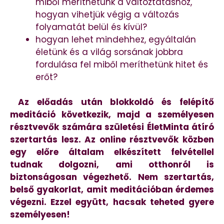
miből meríthetünk a változtatáshoz,
hogyan vihetjük végig a változás
folyamatát belül és kívül?
hogyan lehet mindehhez, egyáltalán
életünk és a világ sorsának jobbra
fordulása fel miből meríthetünk hitet és
erőt?
Az előadás után blokkoldó és felépítő
meditáció következik, majd a személyesen
résztvevők számára születési ÉletMinta átíró
szertartás lesz. Az online résztvevők közben
egy előre általam elkészített felvétellel
tudnak dolgozni, ami otthonról is
biztonságosan végezhető. Nem szertartás,
belső gyakorlat, amit meditációban érdemes
végezni. Ezzel együtt, hacsak teheted gyere
személyesen!