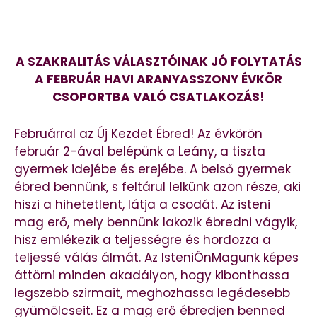
A SZAKRALITÁS VÁLASZTÓINAK JÓ FOLYTATÁS
A FEBRUÁR HAVI ARANYASSZONY ÉVKÖR
CSOPORTBA VALÓ CSATLAKOZÁS!
Februárral az Új Kezdet Ébred! Az évkörön
február 2-ával belépünk a Leány, a tiszta
gyermek idejébe és erejébe. A belső gyermek
ébred bennünk, s feltárul lelkünk azon része, aki
hiszi a hihetetlent, látja a csodát. Az isteni
mag erő, mely bennünk lakozik ébredni vágyik,
hisz emlékezik a teljességre és hordozza a
teljessé válás álmát. Az IsteniÖnMagunk képes
áttörni minden akadályon, hogy kibonthassa
legszebb szirmait, meghozhassa legédesebb
gyümölcseit. Ez a mag erő ébredjen benned