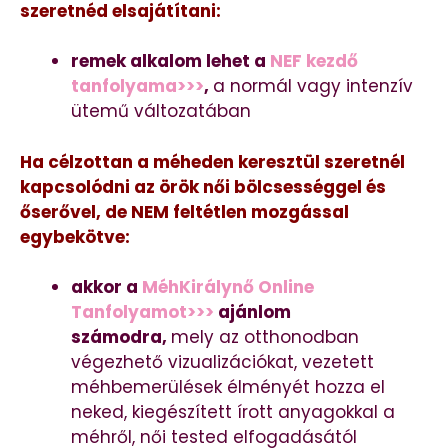
szeretnéd elsajátítani:
remek alkalom lehet a
NEF kezdő
tanfolyama>>>
,
a normál vagy intenzív
ütemű változatában
Ha célzottan a méheden keresztül szeretnél
kapcsolódni az örök női bölcsességgel és
őserővel, de NEM feltétlen mozgással
egybekötve:
akkor a
MéhKirálynő Online
Tanfolyamot>>>
ajánlom
számodra,
mely az otthonodban
végezhető vizualizációkat, vezetett
méhbemerülések élményét hozza el
neked, kiegészített írott anyagokkal a
méhről, női tested elfogadásától