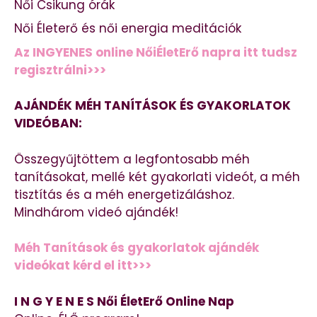
Női Csikung órák
Női Életerő és női energia meditációk
Az INGYENES online NőiÉletErő napra itt tudsz
regisztrálni>>>
AJÁNDÉK MÉH TANÍTÁSOK ÉS GYAKORLATOK
VIDEÓBAN:
Összegyűjtöttem a legfontosabb méh
tanításokat, mellé két gyakorlati videót, a méh
tisztítás és a méh energetizáláshoz.
Mindhárom videó ajándék!
Méh Tanítások és gyakorlatok ajándék
videókat kérd el itt>>>
I N G Y E N E S Női ÉletErő Online Nap