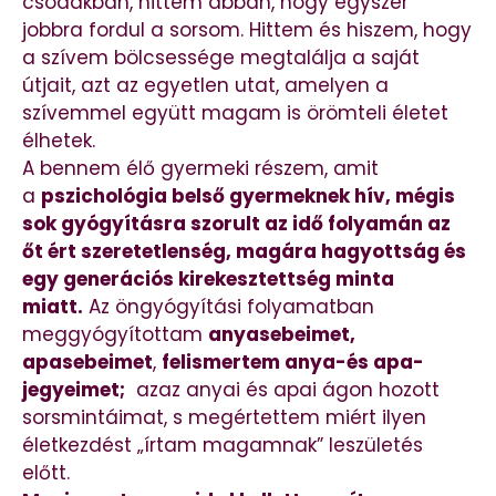
csodákban, hittem abban, hogy egyszer
jobbra fordul a sorsom. Hittem és hiszem, hogy
a szívem bölcsessége megtalálja a saját
útjait, azt az egyetlen utat, amelyen a
szívemmel együtt magam is örömteli életet
élhetek.
A bennem élő gyermeki részem, amit
a
pszichológia belső gyermeknek hív, mégis
sok gyógyításra szorult az idő folyamán az
őt ért szeretetlenség, magára hagyottság és
egy generációs kirekesztettség minta
miatt.
Az öngyógyítási folyamatban
meggyógyítottam
anyasebeimet,
apasebeimet
,
felismertem anya-és apa-
jegyeimet;
azaz anyai és apai ágon hozott
sorsmintáimat, s megértettem miért ilyen
életkezdést „írtam magamnak” leszületés
előtt.