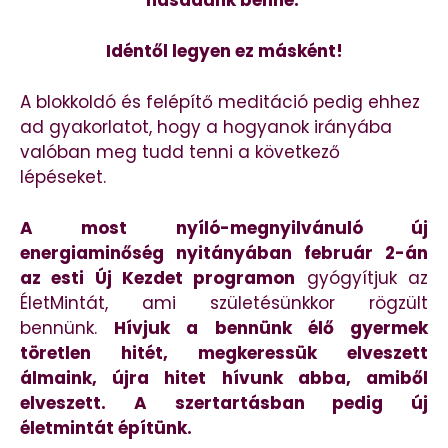
hasadunk benne.
Idéntől legyen ez másként!
A blokkoldó és felépítő meditáció pedig ehhez
ad gyakorlatot, hogy a hogyanok irányába
valóban meg tudd tenni a következő
lépéseket.
A most nyíló-megnyilvánuló új
energiaminőség nyitányában február 2-án
az esti Új Kezdet programon
gyógyítjuk az
ÉletMintát, ami születésünkkor rögzült
bennünk.
Hívjuk a bennünk élő gyermek
töretlen hitét, megkeressük elveszett
álmaink, újra hitet hívunk abba, amiből
elveszett. A szertartásban pedig új
életmintát építünk.