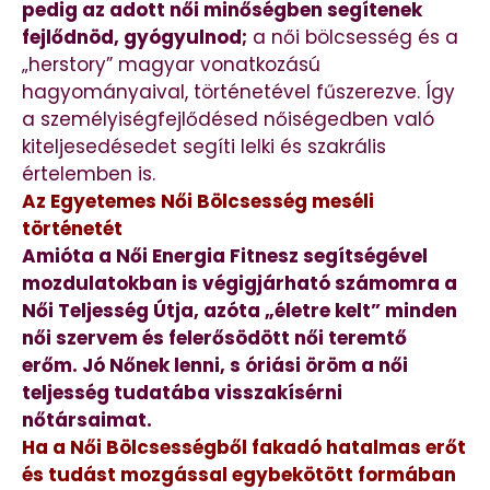
pedig az adott női minőségben segítenek
fejlődnöd, gyógyulnod;
a női bölcsesség és a
„herstory” magyar vonatkozású
hagyományaival, történetével fűszerezve. Így
a személyiségfejlődésed nőiségedben való
kiteljesedésedet segíti lelki és szakrális
értelemben is.
Az Egyetemes Női Bölcsesség meséli
történetét
Amióta a Női Energia Fitnesz segítségével
mozdulatokban is végigjárható számomra a
Női Teljesség Útja, azóta „életre kelt” minden
női szervem és felerősödött női teremtő
erőm.
Jó Nőnek lenni, s óriási öröm a női
teljesség tudatába visszakísérni
nőtársaimat.
Ha a Női Bölcsességből fakadó hatalmas erőt
és tudást mozgással egybekötött formában