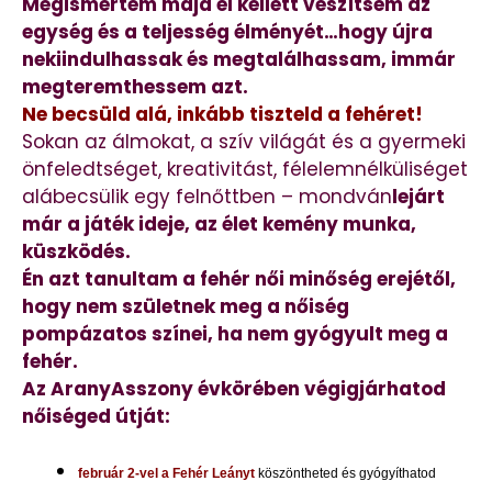
Megismertem majd el kellett veszítsem az
egység és a teljesség élményét…hogy újra
nekiindulhassak és megtalálhassam, immár
megteremthessem azt.
Ne becsüld alá, inkább tiszteld a fehéret!
Sokan az álmokat, a szív világát és a gyermeki
önfeledtséget, kreativitást, félelemnélküliséget
alábecsülik egy felnőttben – mondván
lejárt
már a játék ideje, az élet kemény munka,
küszködés.
Én azt tanultam a fehér női minőség erejétől,
hogy nem születnek meg a nőiség
pompázatos színei, ha nem gyógyult meg a
fehér.
Az AranyAsszony évkörében végigjárhatod
nőiséged útját:
február 2-vel a Fehér Leányt
köszöntheted és gyógyíthatod