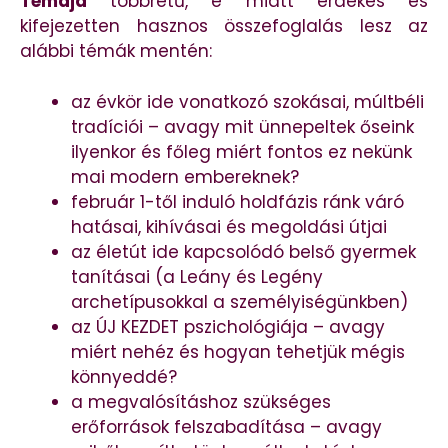
Témája
többrétű, e miatt érdekes és
kifejezetten hasznos összefoglalás lesz az
alábbi témák mentén:
az évkör ide vonatkozó szokásai, múltbéli
tradíciói – avagy mit ünnepeltek őseink
ilyenkor és főleg miért fontos ez nekünk
mai modern embereknek?
február 1-től induló holdfázis ránk váró
hatásai, kihívásai és megoldási útjai
az életút ide kapcsolódó belső gyermek
tanításai (a Leány és Legény
archetípusokkal a személyiségünkben)
az ÚJ KEZDET pszichológiája – avagy
miért nehéz és hogyan tehetjük mégis
könnyeddé?
a megvalósításhoz szükséges
erőforrások felszabadítása – avagy