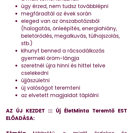
úgy érzed, nem tudsz továbblépni
megfáradtál az évek során
eleged van az önszabotázsból
(halogatás, önleépítés, energiahiány,
beletörődés, megalkuvás, túlhajszolás,
stb.)
kihunyt benned a rácsodálkozás
gyermeki öröm-lángja
szeretnél újra hinni és hittel telve
cselekedni
újjászületni
új valóságot teremteni
az elvetett magjaidat táplálni
AZ ÚJ KEZDET ::: Új ÉletMinta Teremtő EST
ELŐADÁSA: