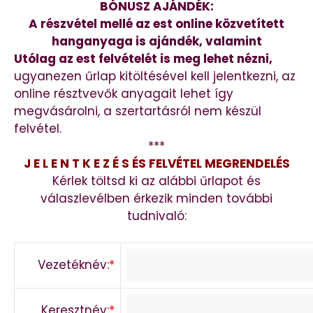
BÓNUSZ AJÁNDÉK:
A részvétel mellé az est online közvetített
hanganyaga is ajándék, valamint
Utólag az est felvételét is meg lehet nézni,
ugyanezen űrlap kitöltésével kell jelentkezni, az
online résztvevők anyagait lehet így
megvásárolni, a szertartásról nem készül
felvétel.
***
J E L E N T K E Z É S ÉS FELVÉTEL MEGRENDELÉS
Kérlek töltsd ki az alábbi űrlapot és
válaszlevélben érkezik minden további
tudnivaló:
Vezetéknév:
*
Keresztnév:
*