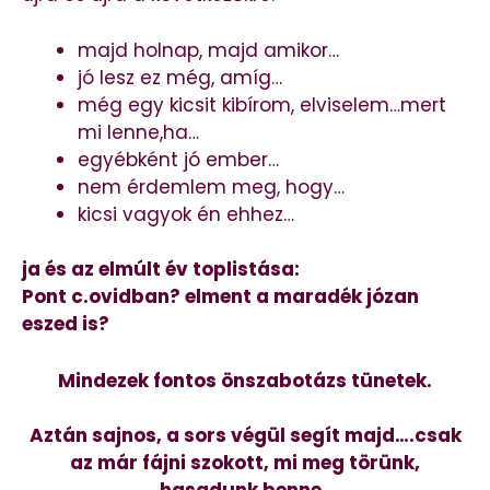
majd holnap, majd amikor…
jó lesz ez még, amíg…
még egy kicsit kibírom, elviselem…mert
mi lenne,ha…
egyébként jó ember…
nem érdemlem meg, hogy…
kicsi vagyok én ehhez…
ja és az elmúlt év toplistása:
Pont c.ovidban? elment a maradék józan
eszed is?
Mindezek fontos önszabotázs tünetek.
Aztán sajnos, a sors végül segít majd….csak
az már fájni szokott, mi meg törünk,