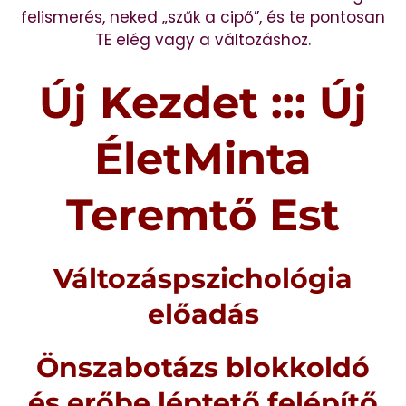
felismerés, neked „szűk a cipő”, és te pontosan
TE elég vagy a változáshoz.
Új Kezdet ::: Új
ÉletMinta
Teremtő Est
Változáspszichológia
előadás
Önszabotázs blokkoldó
és erőbe léptető felépítő