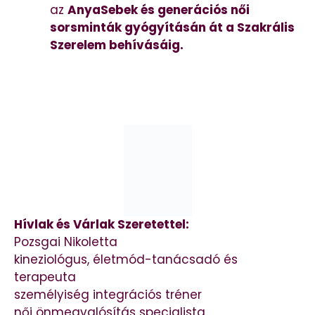
az
AnyaSebek és generációs női
sorsminták gyógyításán át a Szakrális
Szerelem behívásáig.
Hívlak és Várlak Szeretettel:
Pozsgai Nikoletta
kineziológus, életmód-tanácsadó és
terapeuta
személyiség integrációs tréner
női önmegvalósítás specialista