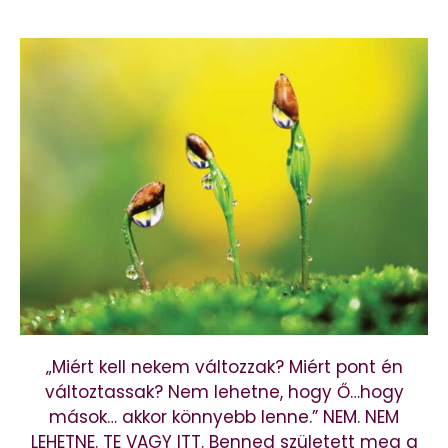
„Miért kell nekem változzak? Miért pont én
változtassak? Nem lehetne, hogy Ő…hogy
mások… akkor könnyebb lenne.” NEM. NEM
LEHETNE. TE VAGY ITT. Benned született meg a