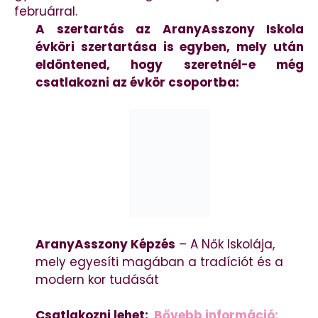
februárral.
A szertartás az AranyAsszony Iskola
évköri szertartása is egyben, mely után
eldöntened, hogy szeretnél-e még
csatlakozni az évkör csoportba:
AranyAsszony Képzés
– A Nők Iskolája,
mely egyesíti magában a tradíciót és a
modern kor tudását
Csatlakozni lehet:
Bővebb információ: