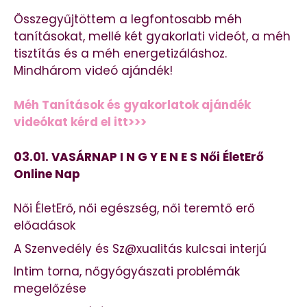
Összegyűjtöttem a legfontosabb méh
tanításokat, mellé két gyakorlati videót, a méh
tisztítás és a méh energetizáláshoz.
Mindhárom videó ajándék!
Méh Tanítások és gyakorlatok ajándék
videókat kérd el itt>>>
03.01. VASÁRNAP I N G Y E N E S Női ÉletErő
Online Nap
Női ÉletErő, női egészség, női teremtő erő
előadások
A Szenvedély és Sz@xualitás kulcsai interjú
Intim torna, nőgyógyászati problémák
megelőzése