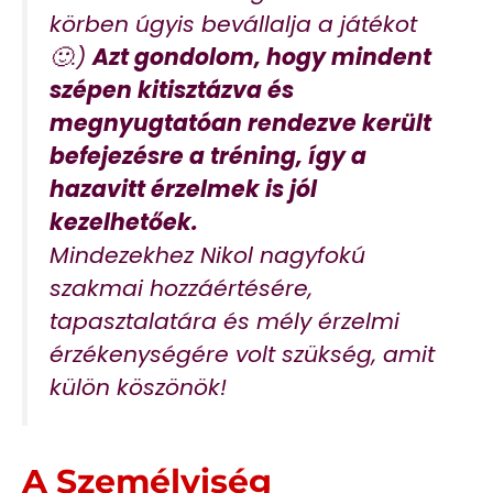
körben úgyis bevállalja a játékot
.)
Azt gondolom, hogy mindent
🙂
szépen kitisztázva és
megnyugtatóan rendezve került
befejezésre a tréning, így a
hazavitt érzelmek is jól
kezelhetőek.
Mindezekhez Nikol nagyfokú
szakmai hozzáértésére,
tapasztalatára és mély érzelmi
érzékenységére volt szükség, amit
külön köszönök!
A Személyiség