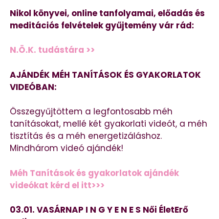
Nikol könyvei, online tanfolyamai, előadás és
meditációs felvételek gyűjtemény vár rád:
N.Ö.K. tudástára >>
AJÁNDÉK MÉH TANÍTÁSOK ÉS GYAKORLATOK
VIDEÓBAN:
Összegyűjtöttem a legfontosabb méh
tanításokat, mellé két gyakorlati videót, a méh
tisztítás és a méh energetizáláshoz.
Mindhárom videó ajándék!
Méh Tanítások és gyakorlatok ajándék
videókat kérd el itt>>>
03.01. VASÁRNAP I N G Y E N E S Női ÉletErő