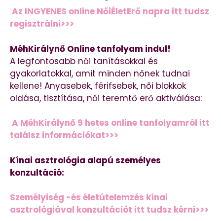
Az INGYENES online NőiÉletErő napra itt tudsz
regisztrálni>>>
MéhKirálynő Online tanfolyam indul!
A legfontosabb női tanításokkal és
gyakorlatokkal, amit minden nőnek tudnai
kellene! Anyasebek, férifsebek, női blokkok
oldása, tisztítása, női teremtő erő aktiválása:
A MéhKirálynő 9 hetes online tanfolyamról itt
találsz információkat>>>
Kínai asztrológia alapú személyes
konzultáció:
Személyiség -és életútelemzés kínai
asztrológiával konzultációt itt tudsz kérni>>>