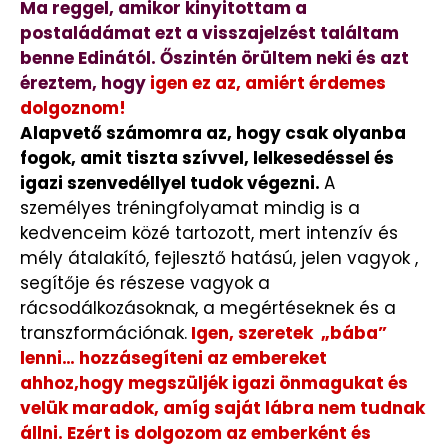
Ma reggel, amikor kinyitottam a
postaládámat ezt a visszajelzést találtam
benne Edinától. Őszintén örültem neki és azt
éreztem, hogy
igen ez az, amiért érdemes
dolgoznom!
A
lapvető számomra az, hogy csak olyanba
fogok, amit tiszta szívvel, lelkesedéssel és
igazi szenvedéllyel tudok végezni.
A
személyes tréningfolyamat mindig is a
kedvenceim közé tartozott, mert intenzív és
mély átalakító, fejlesztő hatású, jelen vagyok ,
segítője és részese vagyok a
rácsodálkozásoknak, a megértéseknek és a
transzformációnak.
Igen, szeretek „bába”
lenni… hozzásegíteni az embereket
ahhoz,hogy megszüljék igazi önmagukat és
velük maradok, amíg saját lábra nem tudnak
állni. Ezért is dolgozom az emberként és