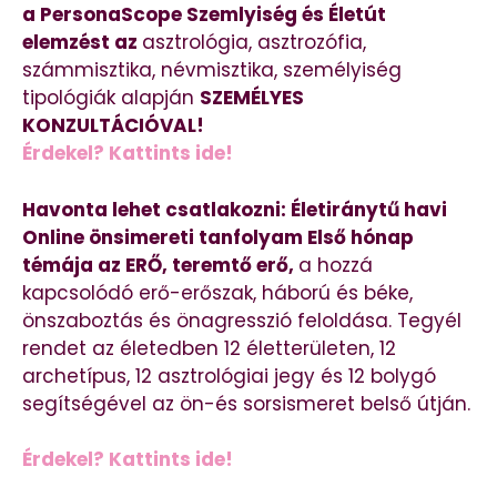
a PersonaScope Szemlyiség és Életút
elemzést az
asztrológia, asztrozófia,
számmisztika, névmisztika, személyiség
tipológiák alapján
SZEMÉLYES
KONZULTÁCIÓVAL!
Érdekel? Kattints ide!
Havonta lehet csatlakozni: Életiránytű havi
Online önsimereti tanfolyam Első hónap
témája az ERŐ, teremtő erő,
a hozzá
kapcsolódó erő-erőszak, háború és béke,
önszaboztás és önagresszió feloldása. Tegyél
rendet az életedben 12 életterületen, 12
archetípus, 12 asztrológiai jegy és 12 bolygó
segítségével az ön-és sorsismeret belső útján.
Érdekel? Kattints ide!