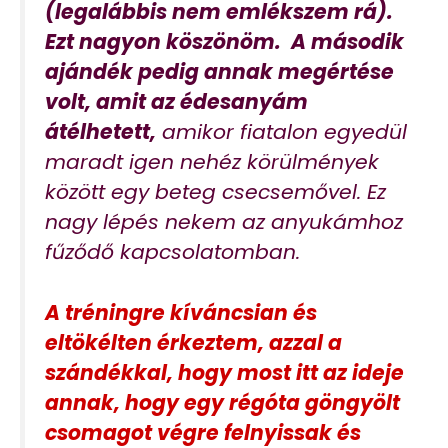
(legalábbis nem emlékszem rá).
Ezt nagyon köszönöm. A második
ajándék pedig annak megértése
volt, amit az édesanyám
átélhetett,
amikor fiatalon egyedül
maradt igen nehéz körülmények
között egy beteg csecsemővel. Ez
nagy lépés nekem az anyukámhoz
fűződő kapcsolatomban.
A tréningre kíváncsian és
eltökélten érkeztem, azzal a
szándékkal, hogy most itt az ideje
annak, hogy egy régóta göngyölt
csomagot végre felnyissak és