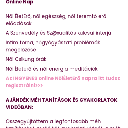
Online Nap
Női ÉletErő, női egészség, női teremtő erő
előadások
A Szenvedély és Sz@xualitás kulcsai interjú
Intim torna, nőgyógyászati problémák
megelőzése
Női Csikung órák
Női Életerő és női energia meditációk
Az INGYENES online NőiÉletErő napra itt tudsz
regisztrálni>>>
AJÁNDÉK MÉH TANÍTÁSOK ÉS GYAKORLATOK
VIDEÓBAN:
Összegyűjtöttem a legfontosabb méh