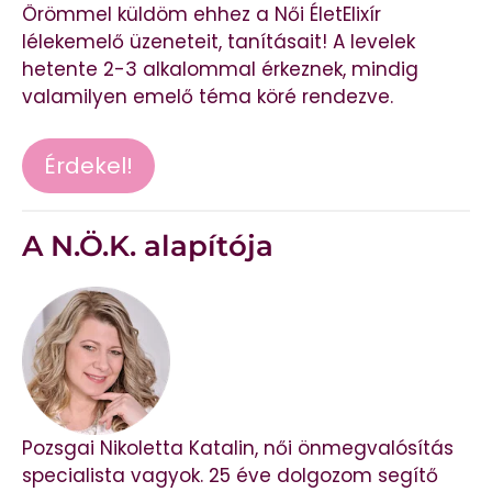
Örömmel küldöm ehhez a Női ÉletElixír
lélekemelő üzeneteit, tanításait! A levelek
hetente 2-3 alkalommal érkeznek, mindig
valamilyen emelő téma köré rendezve.
Érdekel!
A N.Ö.K. alapítója
Pozsgai Nikoletta Katalin, női önmegvalósítás
specialista vagyok. 25 éve dolgozom segítő