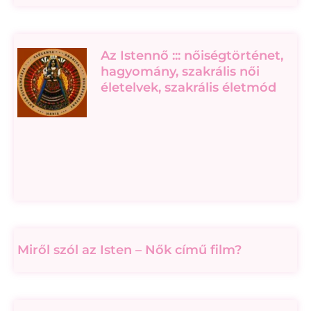
Az Istennő ::: nőiségtörténet,
hagyomány, szakrális női
életelvek, szakrális életmód
Miről szól az Isten – Nők című film?