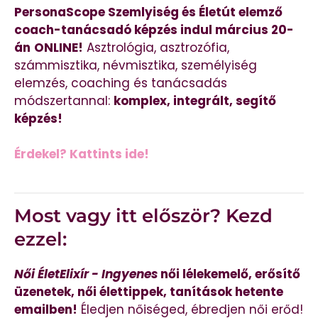
PersonaScope Szemlyiség és Életút elemző
coach-tanácsadó képzés indul március 20-
án
ONLINE!
Asztrológia, asztrozófia,
számmisztika, névmisztika, személyiség
elemzés, coaching és tanácsadás
módszertannal:
komplex, integrált, segítő
képzés!
Érdekel? Kattints ide!
Most vagy itt először? Kezd
ezzel:
Női ÉletElixír - Ingyenes
női lélekemelő, erősítő
üzenetek, női élettippek, tanítások hetente
emailben!
Éledjen nőiséged, ébredjen női erőd!