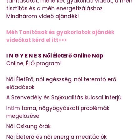
tanításokat, mellé két gyakorlati videót, a méh
tisztítás és a méh energetizáláshoz.
Mindhárom videó ajándék!
Méh Tanítások és gyakorlatok ajándék
videókat kérd el itt>>>
I N G Y E N E S Női ÉletErő Online Nap
Online, ÉLŐ program!
Női ÉletErő, női egészség, női teremtő erő
előadások
A Szenvedély és Sz@xualitás kulcsai interjú
Intim torna, nőgyógyászati problémák
megelőzése
Női Csikung órák
Női Életerő és női energia meditációk