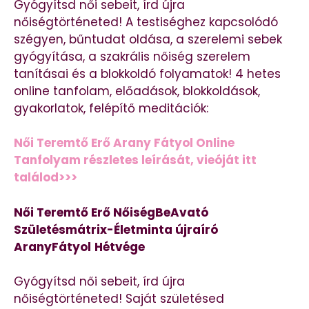
Gyógyítsd női sebeit, írd újra
nőiségtörténeted! A testiséghez kapcsolódó
szégyen, bűntudat oldása, a szerelemi sebek
gyógyítása, a szakrális nőiség szerelem
tanításai és a blokkoldó folyamatok! 4 hetes
online tanfolam, előadások, blokkoldások,
gyakorlatok, felépítő meditációk:
Női Teremtő Erő Arany Fátyol Online
Tanfolyam részletes leírását, vieóját itt
találod>>>
Női Teremtő Erő NőiségBeAvató
Születésmátrix-Életminta újraíró
AranyFátyol
Hétvége
Gyógyítsd női sebeit, írd újra
nőiségtörténeted! Saját születésed