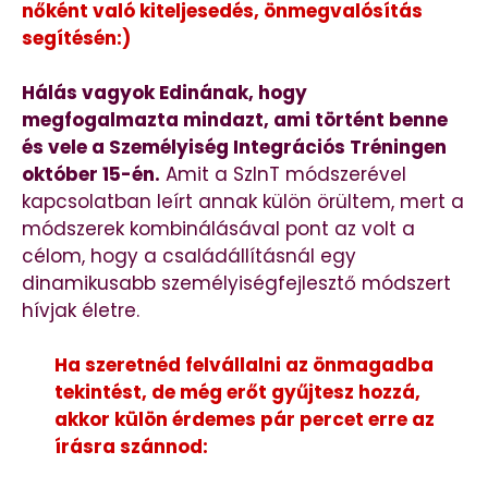
nőként való kiteljesedés, önmegvalósítás
segítésén:)
Hálás vagyok Edinának, hogy
megfogalmazta mindazt, ami történt benne
és vele a Személyiség Integrációs Tréningen
október 15-én.
Amit a SzInT módszerével
kapcsolatban leírt annak külön örültem, mert a
módszerek kombinálásával pont az volt a
célom, hogy a családállításnál egy
dinamikusabb személyiségfejlesztő módszert
hívjak életre.
Ha szeretnéd felvállalni az önmagadba
tekintést, de még erőt gyűjtesz hozzá,
akkor külön érdemes pár percet erre az
írásra szánnod: