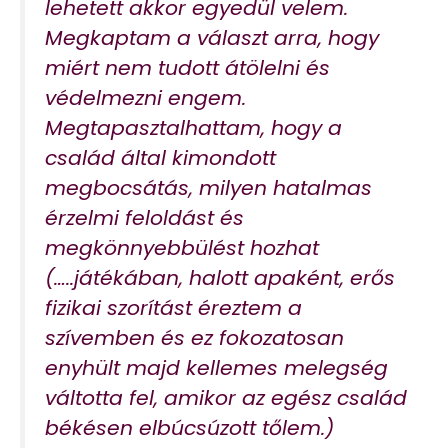
lehetett akkor egyedül velem.
Megkaptam a választ arra, hogy
miért nem tudott átölelni és
védelmezni engem.
Megtapasztalhattam, hogy a
család által kimondott
megbocsátás, milyen hatalmas
érzelmi feloldást és
megkönnyebbülést hozhat
(…..játékában, halott apaként, erős
fizikai szorítást éreztem a
szívemben és ez fokozatosan
enyhült majd kellemes melegség
váltotta fel, amikor az egész család
békésen elbúcsúzott tőlem.)