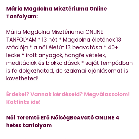
Mária Magdolna Misztériuma Online
Tanfolyam:
Mária Magdolna Misztériuma ONLINE
TANFOLYAM * 13 hét * Magdolna életének 13
stációja * a női életút 13 beavatása * 40+
lecke * írott anyagok, hangfelvételek,
meditációk és blokkoldások * saját tempódban
is feldolgozhatod, de szakmai ajánlásomat is
követheted!
Érdekel? Vannak kérdéseid? Megválaszolom!
Kattints ide!
Női Teremtő Erő NőiségBeAvató ONLINE 4
hetes tanfolyam