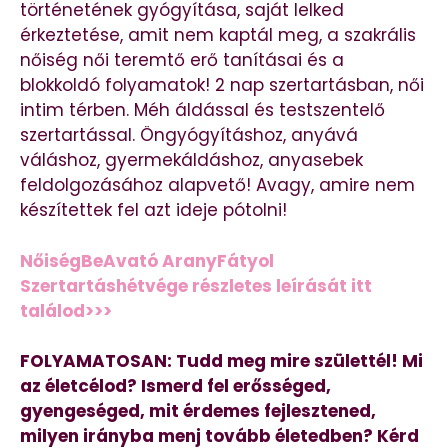
történetének gyógyítása, saját lelked
érkeztetése, amit nem kaptál meg, a szakrális
nőiség női teremtő erő tanításai és a
blokkoldó folyamatok! 2 nap szertartásban, női
intim térben. Méh áldással és testszentelő
szertartással. Öngyógyításhoz, anyává
váláshoz, gyermekáldáshoz, anyasebek
feldolgozásához alapvető! Avagy, amire nem
készítettek fel azt ideje pótolni!
NőiségBeAvató AranyFátyol
Szertartáshétvége részletes leírását itt
találod>>>
FOLYAMATOSAN: Tudd meg mire születtél! Mi
az életcélod? Ismerd fel erősséged,
gyengeséged, mit érdemes fejlesztened,
milyen irányba menj tovább életedben? Kérd