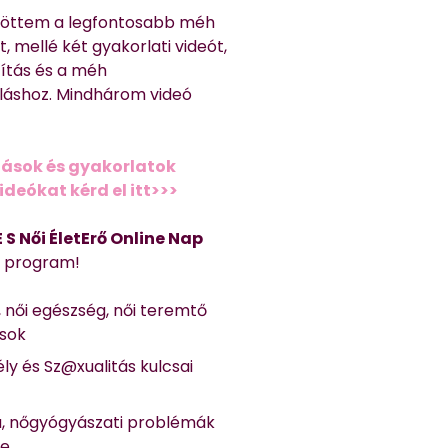
töttem a legfontosabb méh
, mellé két gyakorlati videót,
títás és a méh
láshoz. Mindhárom videó
ások és gyakorlatok
deókat kérd el itt>>>
 E S Női ÉletErő Online Nap
Ő program!
, női egészség, női teremtő
ások
ly és Sz@xualitás kulcsai
a, nőgyógyászati problémák
se