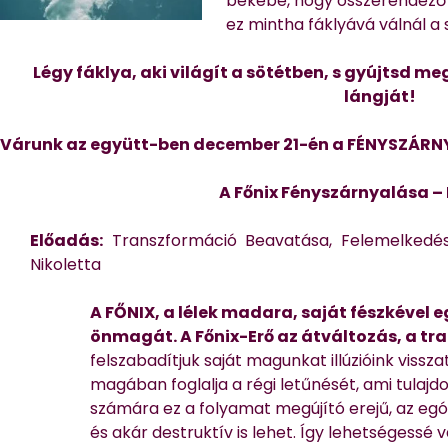
békébe, hogy összerendező 
ez mintha fáklyává válnál a
Légy fáklya, aki világít a sötétben, s gyújtsd m
lángját!
Várunk az együtt-ben december 21-én a FÉNYSZÁRNY
A Főnix Fényszárnyalása 
Előadás:
Transzformáció Beavatása, Felemelkedés
Nikoletta
A FŐNIX, a lélek madara, saját fészkével 
önmagát. A Főnix-Erő az átváltozás, a tr
felszabadítjuk saját magunkat illúzióink vissz
magában foglalja a régi letűnését, ami tulajdo
számára ez a folyamat megújító erejű, az eg
és akár destruktív is lehet. Így lehetségessé vá