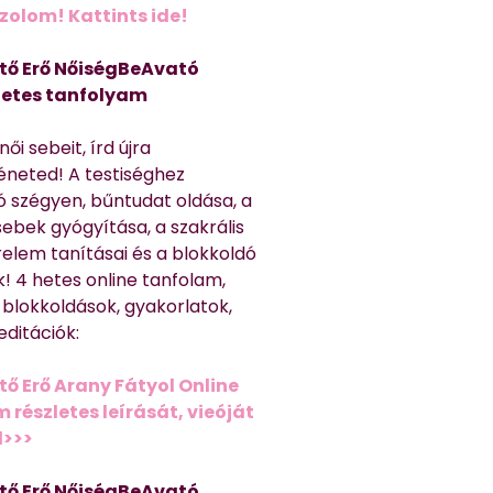
olom! Kattints ide!
tő Erő NőiségBeAvató
hetes tanfolyam
ői sebeit, írd újra
éneted! A testiséghez
 szégyen, bűntudat oldása, a
sebek gyógyítása, a szakrális
relem tanításai és a blokkoldó
! 4 hetes online tanfolam,
 blokkoldások, gyakorlatok,
editációk:
tő Erő Arany Fátyol Online
részletes leírását, vieóját
d>>>
tő Erő NőiségBeAvató