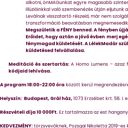
alkotni, önMAGunkat egyre magasabb szinten új
illúzióinkkal való szembenézés útján eljutunk 
Leválnak visszatartó részeid, már nem szolgál
transzformáció beavatásban megnemesedik. A
Megszületik a FÉNY benned. A fényben új
Erőidet, hogy aztán a jövő évben merj egé
fénymagad küldetését. A LélekMadár szüle
küldetésed felvállalása.
Meditáció és szertartás:
A Homo Lumens – azaz f
kódjaid lehívása.
A program 18:00-22:00 óra
között kerül megrendezésr
Helyszín:
Budapest, Grál ház,
1073 Erzsébet krt. 58. I. 
Részvételi díja 10 000Ft.
Ez tartalmazza az est hanganya
KEDVEZMÉNY:
törzsvevőknek, Pozsgai Nikoletta 2019-es