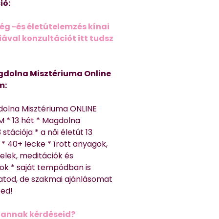
ió:
ég -és életútelemzés kínai
ával konzultációt itt tudsz
dolna Misztériuma Online
m:
dolna Misztériuma ONLINE
 * 13 hét * Magdolna
 stációja * a női életút 13
* 40+ lecke * írott anyagok,
elek, meditációk és
ok * saját tempódban is
atod, de szakmai ajánlásomat
ted!
Vannak kérdéseid?