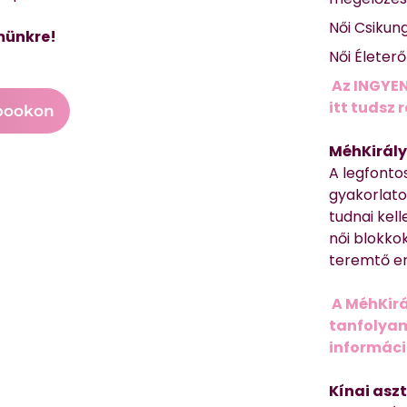
Női Csikun
münkre!
Női Életer
Az INGYEN
itt tudsz 
bookon
MéhKirály
A legfonto
gyakorlato
tudnai kell
női blokkok
teremtő er
A MéhKirá
tanfolyamr
informác
Kínai asz