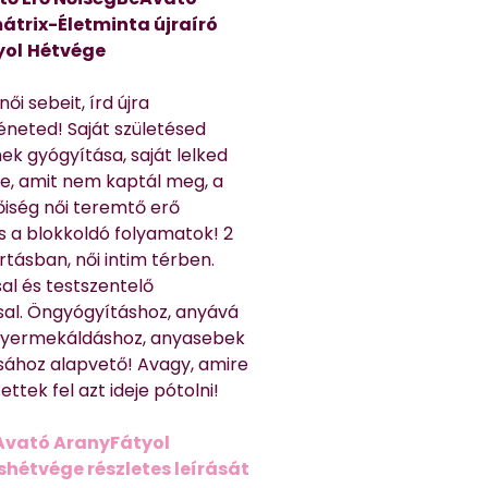
átrix-Életminta újraíró
yol
Hétvége
ői sebeit, írd újra
éneted! Saját születésed
ek gyógyítása, saját lelked
e, amit nem kaptál meg, a
nőiség női teremtő erő
és a blokkoldó folyamatok! 2
rtásban, női intim térben.
al és testszentelő
sal. Öngyógyításhoz, anyává
 gyermekáldáshoz, anyasebek
sához alapvető! Avagy, amire
ttek fel azt ideje pótolni!
Avató AranyFátyol
shétvége részletes leírását