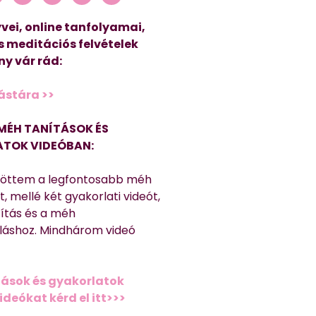
vei, online tanfolyamai,
s meditációs felvételek
y vár rád:
ástára >>
MÉH TANÍTÁSOK ÉS
TOK VIDEÓBAN:
töttem a legfontosabb méh
, mellé két gyakorlati videót,
títás és a méh
láshoz. Mindhárom videó
ások és gyakorlatok
deókat kérd el itt>>>