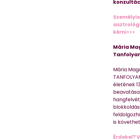
konzultác
Személyis
asztrológi
kérni>>>
Mária Mag
Tanfolya
Mária Mag
TANFOLYAM
életének 13
beavatása 
hangfelvét
blokkoldás
feldolgozh
is követhe
Érdekel? 