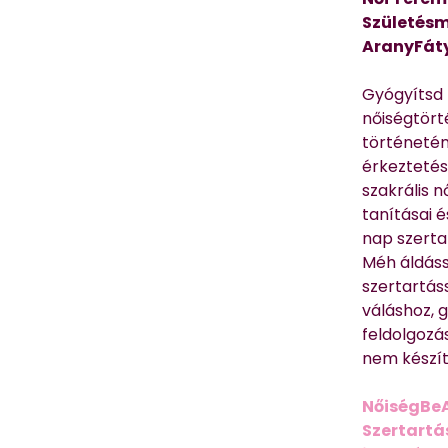
Születésm
AranyFát
Gyógyítsd n
nőiségtört
történetén
érkeztetés
szakrális 
tanításai 
nap szerta
Méh áldáss
szertartás
váláshoz,
feldolgozá
nem készíte
NőiségBe
Szertartá