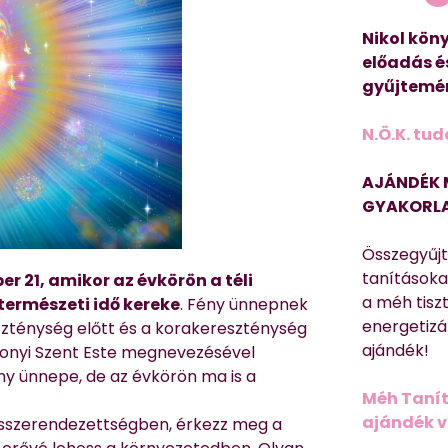
Nikol köny
előadás é
gyűjtemén
N.Ö.K. tud
AJÁNDÉK 
GYAKORLA
Összegyűj
tanításokat
r 21, amikor az évkörön a téli
a méh tisz
természeti idő kereke
. Fény ünnepnek
energetizá
szténység előtt és a korakereszténység
ajándék!
csonyi Szent Este megnevezésével
ny ünnepe, de az évkörön ma is a
Méh Tanít
ajándék vi
 összerendezettségben, érkezz meg a