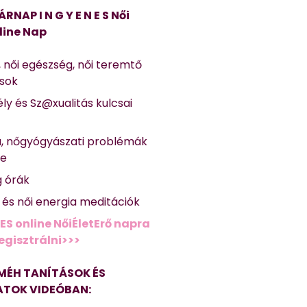
ÁRNAP I N G Y E N E S Női
line Nap
, női egészség, női teremtő
ások
ly és Sz@xualitás kulcsai
a, nőgyógyászati problémák
se
g órák
ő és női energia meditációk
ES online NőiÉletErő napra
regisztrálni>>>
MÉH TANÍTÁSOK ÉS
TOK VIDEÓBAN: