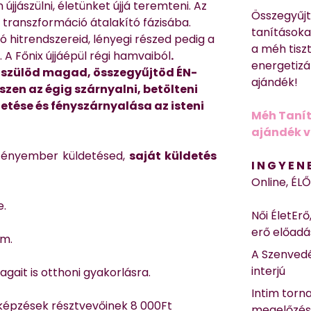
jászülni, életünket újjá teremteni. Az
Összegyűj
a transzformáció átalakító fázisába.
tanításokat
ó hitrendszereid, lényegi részed pedig a
a méh tisz
 Főnix újjáépül régi hamvaiból
.
energetizá
jászülöd magad, összegyűjtöd ÉN-
ajándék!
szen az égig szárnyalni, betölteni
tése és fényszárnyalása az isteni
Méh Tanít
ajándék vi
ényember küldetésed,
saját küldetés
I N G Y E N
Online, ÉL
e.
Női ÉletErő
erő előad
em.
A Szenvedé
interjú
gait is otthoni gyakorlásra.
Intim torn
 képzések résztvevőinek 8 000Ft
megelőzé