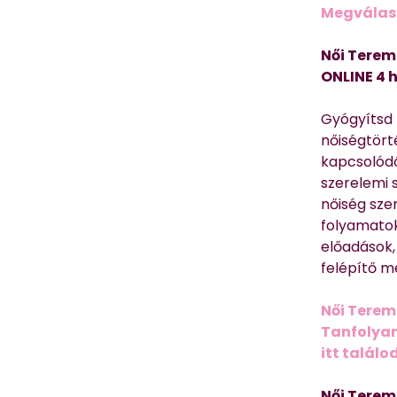
Megválasz
Női Terem
ONLINE 4 
Gyógyítsd n
nőiségtört
kapcsolódó
szerelemi 
nőiség sze
folyamatok
előadások,
felépítő m
Női Terem
Tanfolyam 
itt találo
Női Terem