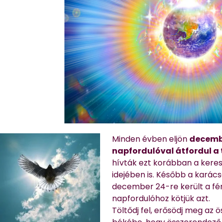
Minden évben eljön
decembe
napfordulóval átfordul a 
hívták ezt korábban a kere
idejében is. Később a kará
december 24-re került a fé
napfordulóhoz kötjük azt.
Töltődj fel, erősödj meg az