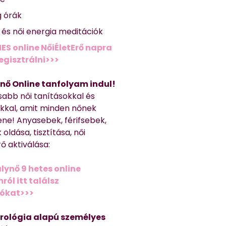
g órák
ő és női energia meditációk
ES online NőiÉletErő napra
regisztrálni>>>
nő Online tanfolyam indul!
sabb női tanításokkal és
kkal, amit minden nőnek
ene! Anyasebek, férifsebek,
 oldása, tisztítása, női
ő aktiválása:
lynő 9 hetes online
ól itt találsz
iókat>>>
trológia alapú személyes