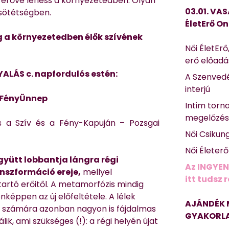
erővé lehess a környezetedben. Olyan
03.01. VAS
 sötétségben.
ÉletErő On
eg a környezetedben élők szívének
Női ÉletErő
erő előad
ALÁS c. napfordulós estén:
A Szenvedé
interjú
– FényÜnnep
Intim torn
megelőzé
 a Szív és a Fény-Kapuján – Pozsgai
Női Csikun
Női Életer
együtt lobbantja lángra régi
Az INGYEN
anszformáció ereje,
mellyel
itt tudsz 
atartó erőitől. A metamorfózis mindig
nképpen az új előfeltétele. A lélek
AJÁNDÉK 
ó számára azonban nagyon is fájdalmas
GYAKORLA
lik, ami szükséges (!): a régi helyén újat