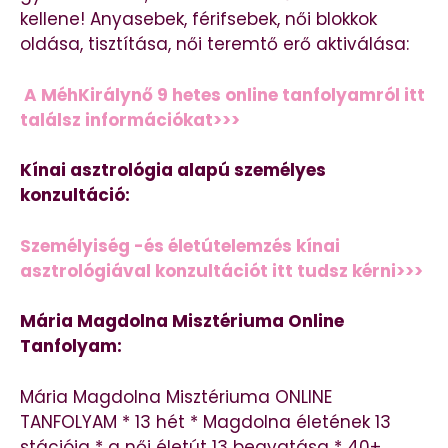
kellene! Anyasebek, férifsebek, női blokkok
oldása, tisztítása, női teremtő erő aktiválása:
A MéhKirálynő 9 hetes online tanfolyamról itt
találsz információkat>>>
Kínai asztrológia alapú személyes
konzultáció:
Személyiség -és életútelemzés kínai
asztrológiával konzultációt itt tudsz kérni>>>
Mária Magdolna Misztériuma Online
Tanfolyam:
Mária Magdolna Misztériuma ONLINE
TANFOLYAM * 13 hét * Magdolna életének 13
stációja * a női életút 13 beavatása * 40+