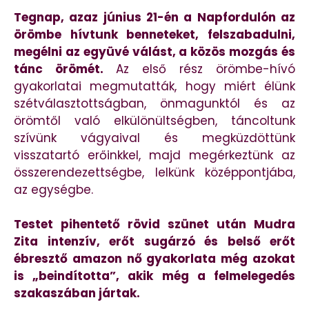
Tegnap, azaz június 21-én a Napfordulón az
örömbe hívtunk benneteket, felszabadulni,
megélni az együvé válást, a közös mozgás és
tánc örömét.
Az első rész örömbe-hívó
gyakorlatai megmutatták, hogy miért élünk
szétválasztottságban, önmagunktól és az
örömtől való elkülönültségben, táncoltunk
szívünk vágyaival és megküzdöttünk
visszatartó erőinkkel, majd megérkeztünk az
összerendezettségbe, lelkünk középpontjába,
az egységbe.
Testet pihentető rövid szünet után Mudra
Zita intenzív, erőt sugárzó és belső erőt
ébresztő amazon nő gyakorlata még azokat
is „beindította”, akik még a felmelegedés
szakaszában jártak.