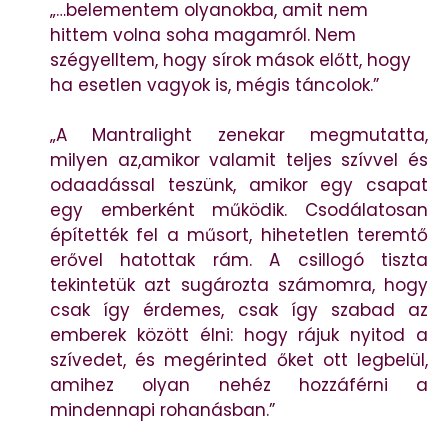
„…belementem olyanokba, amit nem
hittem volna soha magamról. Nem
szégyelltem, hogy sírok mások előtt, hogy
ha esetlen vagyok is, mégis táncolok.”
„A Mantralight zenekar megmutatta,
milyen az,amikor valamit teljes szívvel és
odaadással teszünk, amikor egy csapat
egy emberként működik. Csodálatosan
építették fel a műsort, hihetetlen teremtő
erővel hatottak rám. A csillogó tiszta
tekintetük azt sugározta számomra, hogy
csak így érdemes, csak így szabad az
emberek között élni: hogy rájuk nyitod a
szívedet, és megérinted őket ott legbelül,
amihez olyan nehéz hozzáférni a
mindennapi rohanásban.”