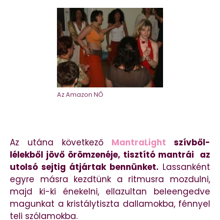
Az Amazon NŐ
Az utána következő
MantraLight
szívből-
lélekből jövő örömzenéje, tisztító mantrái az
utolsó sejtig átjártak bennünket.
Lassanként
egyre másra kezdtünk a ritmusra mozdulni,
majd ki-ki énekelni, ellazultan beleengedve
magunkat a kristálytiszta dallamokba, fénnyel
teli szólamokba.