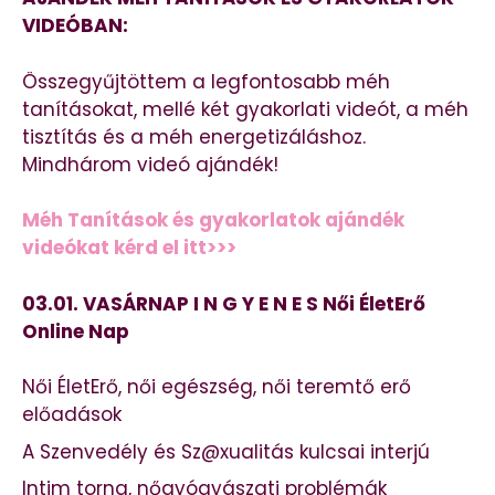
VIDEÓBAN:
Összegyűjtöttem a legfontosabb méh
tanításokat, mellé két gyakorlati videót, a méh
tisztítás és a méh energetizáláshoz.
Mindhárom videó ajándék!
Méh Tanítások és gyakorlatok ajándék
videókat kérd el itt>>>
03.01. VASÁRNAP I N G Y E N E S Női ÉletErő
Online Nap
Női ÉletErő, női egészség, női teremtő erő
előadások
A Szenvedély és Sz@xualitás kulcsai interjú
Intim torna, nőgyógyászati problémák