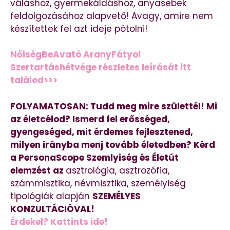
váláshoz, gyermekáldáshoz, anyasebek
feldolgozásához alapvető! Avagy, amire nem
készítettek fel azt ideje pótolni!
NőiségBeAvató AranyFátyol
Szertartáshétvége részletes leírását itt
találod>>>
FOLYAMATOSAN: Tudd meg mire születtél! Mi
az életcélod? Ismerd fel erősséged,
gyengeséged, mit érdemes fejlesztened,
milyen irányba menj tovább életedben? Kérd
a PersonaScope Szemlyiség és Életút
elemzést az
asztrológia, asztrozófia,
számmisztika, névmisztika, személyiség
tipológiák alapján
SZEMÉLYES
KONZULTÁCIÓVAL!
Érdekel? Kattints ide!