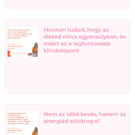
Honnan tudod, hogy az
életed nincs egyensúlyban, és
miért ez a legfontosabb
kiindulópont
Nem az időd kevés, hanem az
energiád szivárog el