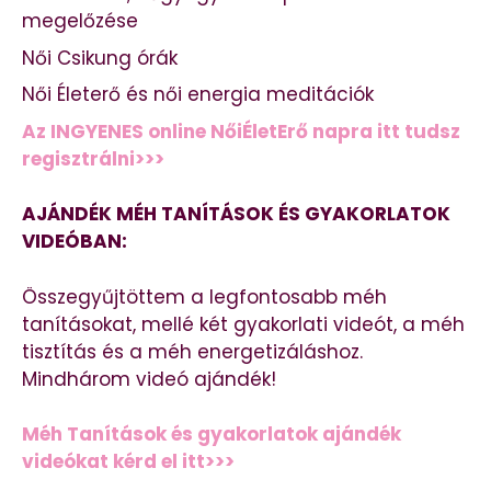
megelőzése
Női Csikung órák
Női Életerő és női energia meditációk
Az INGYENES online NőiÉletErő napra itt tudsz
regisztrálni>>>
AJÁNDÉK MÉH TANÍTÁSOK ÉS GYAKORLATOK
VIDEÓBAN:
Összegyűjtöttem a legfontosabb méh
tanításokat, mellé két gyakorlati videót, a méh
tisztítás és a méh energetizáláshoz.
Mindhárom videó ajándék!
Méh Tanítások és gyakorlatok ajándék
videókat kérd el itt>>>