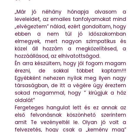
„Már jó néhány hónapja olvasom a
leveleidet, az emailes tanfolyamokat mind
„elvégeztem” nálad, ezért gondoltam, hogy
ebben a nem túl jó időszakomban
elmegyek, mert nagyon szimpatikus és
közel áll hozzám a megközelítésed, a
hozzáállásod, az elhivatottságod.
Én arra készültem, hogy jól fogom magam
érezni, de sokkal többet kaptam!!!
Egyébként nehezen nyílok meg ilyen nagy
társaságban, de itt a végére úgy éreztem
sokad magammal, hogy ” kirúgjuk a ház
oldalát”
Fergeteges hangulat lett és ez annak az
első felvonásnak köszönhető szerintem
amit Te vezényeltél le. Olyan jó volt a
felvezetés, hogy csak a „kemény mag”