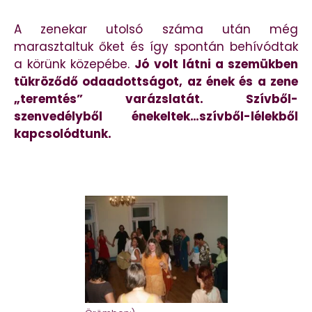
A zenekar utolsó száma után még
marasztaltuk őket és így spontán behívódtak
a körünk közepébe.
Jó volt látni a szemükben
tükröződő odaadottságot, az ének és a zene
„teremtés” varázslatát. Szívből-
szenvedélyből énekeltek…szívből-lélekből
kapcsolódtunk.