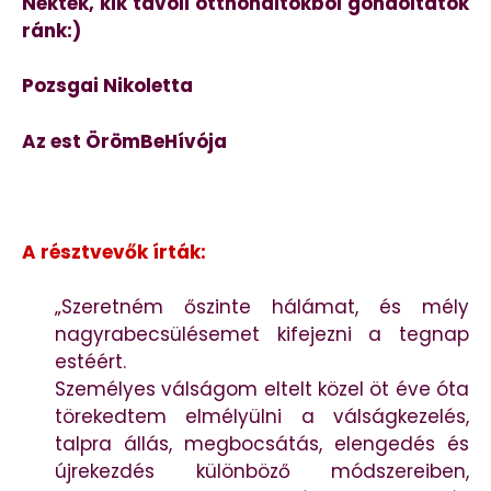
Nektek, kik távoli otthonaitokból gondoltatok
ránk:)
Pozsgai Nikoletta
Az est ÖrömBeHívója
A résztvevők írták:
„Szeretném őszinte hálámat, és mély
nagyrabecsülésemet kifejezni a tegnap
estéért.
Személyes válságom eltelt közel öt éve óta
törekedtem elmélyülni a válságkezelés,
talpra állás, megbocsátás, elengedés és
újrekezdés különböző módszereiben,