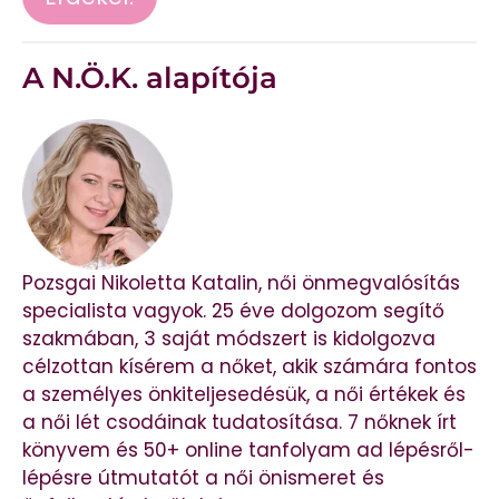
A N.Ö.K. alapítója
Pozsgai Nikoletta Katalin, női önmegvalósítás
specialista vagyok. 25 éve dolgozom segítő
szakmában, 3 saját módszert is kidolgozva
célzottan kísérem a nőket, akik számára fontos
a személyes önkiteljesedésük, a női értékek és
a női lét csodáinak tudatosítása. 7 nőknek írt
könyvem és 50+ online tanfolyam ad lépésről-
lépésre útmutatót a női önismeret és