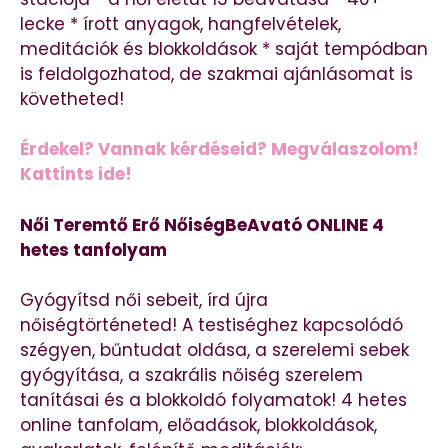
lecke * írott anyagok, hangfelvételek,
meditációk és blokkoldások * saját tempódban
is feldolgozhatod, de szakmai ajánlásomat is
követheted!
Érdekel? Vannak kérdéseid? Megválaszolom!
Kattints ide!
Női Teremtő Erő NőiségBeAvató ONLINE 4
hetes tanfolyam
Gyógyítsd női sebeit, írd újra
nőiségtörténeted! A testiséghez kapcsolódó
szégyen, bűntudat oldása, a szerelemi sebek
gyógyítása, a szakrális nőiség szerelem
tanításai és a blokkoldó folyamatok! 4 hetes
online tanfolam, előadások, blokkoldások,