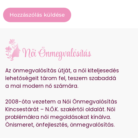
Az önmegvalósítás útját, a női kiteljesedés
lehetőségeit tárom fel, teszem szabaddá
a mai modern nő számára.
2008-óta vezetem a Női Önmegvalósítás
Kincsestárát – N.Ő.K. szakértői oldalát. Női
problémákra női megoldásokat kínálva.
Önismeret, önfejlesztés, önmegvalósítás.