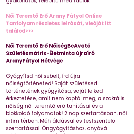
gyakorlatok, felépítő meditációk:
Női Teremtő Erő Arany Fátyol Online
Tanfolyam részletes leírását, vieóját itt
találod>>>
Női Teremtő Erő NőiségBeAvató
Születésmátrix-Életminta újraíró
AranyFátyol
Hétvége
Gyógyítsd női sebeit, írd újra
nőiségtörténeted! Saját születésed
történetének gyógyítása, saját lelked
érkeztetése, amit nem kaptál meg, a szakrális
nőiség női teremtő erő tanításai és a
blokkoldó folyamatok! 2 nap szertartásban, női
intim térben. Méh áldással és testszentelő
szertartással. Öngyógyításhoz, anyává