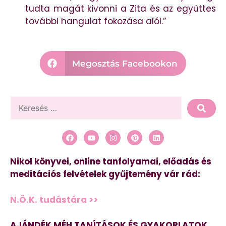
tudta magát kivonni a Zita és az együttes
további hangulat fokozása alól.”
Megosztás Facebookon
Nikol könyvei, online tanfolyamai, előadás és
meditációs felvételek gyűjtemény vár rád:
N.Ö.K. tudástára >>
AJÁNDÉK MÉH TANÍTÁSOK ÉS GYAKORLATOK