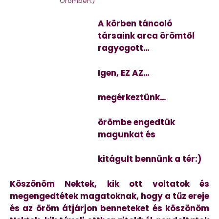
Örömben:)
A körben táncoló
társaink arca örömtől
ragyogott…
Igen, EZ AZ…
megérkeztünk…
örömbe engedtük
magunkat és
kitágult bennünk a tér:)
Köszönöm Nektek, kik ott voltatok és
megengedtétek magatoknak, hogy a tűz ereje
és az öröm átjárjon benneteket és köszönöm