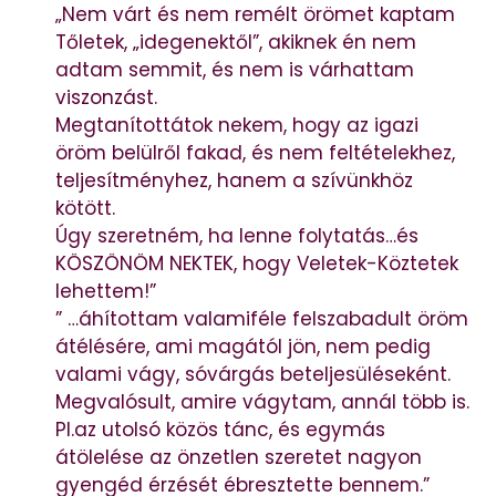
„Nem várt és nem remélt örömet kaptam
Tőletek, „idegenektől”, akiknek én nem
adtam semmit, és nem is várhattam
viszonzást.
Megtanítottátok nekem, hogy az igazi
öröm belülről fakad, és nem feltételekhez,
teljesítményhez, hanem a szívünkhöz
kötött.
Úgy szeretném, ha lenne folytatás…és
KÖSZÖNÖM NEKTEK, hogy Veletek-Köztetek
lehettem!”
” …áhítottam valamiféle felszabadult öröm
átélésére, ami magától jön, nem pedig
valami vágy, sóvárgás beteljesüléseként.
Megvalósult, amire vágytam, annál több is.
Pl.az utolsó közös tánc, és egymás
átölelése az önzetlen szeretet nagyon
gyengéd érzését ébresztette bennem.”