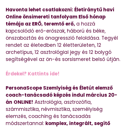
Havonta lehet csatlakozni: Életiránytű havi
Online önsimereti tanfolyam Első hónap
témája az ERŐ, teremtő erő,
a hozzá
kapcsolódó erő-erőszak, háború és béke,
önszaboztás és önagresszió feloldása. Tegyél
rendet az életedben 12 életterületen, 12
archetípus, 12 asztrológiai jegy és 12 bolygó
segítségével az ön-és sorsismeret belső útján.
Érdekel? Kattints ide!
PersonaScope Szemlyiség és Életút elemző
coach-tanácsadó képzés indul március 20-
án
ONLINE!
Asztrológia, asztrozófia,
számmisztika, névmisztika, személyiség
elemzés, coaching és tanácsadás
módszertannal:
komplex, integrált, segítő