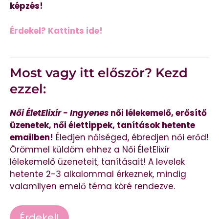
képzés!
Érdekel? Kattints ide!
Most vagy itt először? Kezd
ezzel:
Női ÉletElixír - Ingyenes
női lélekemelő, erősítő
üzenetek, női élettippek, tanítások hetente
emailben!
Éledjen nőiséged, ébredjen női erőd!
Örömmel küldöm ehhez a Női ÉletElixír
lélekemelő üzeneteit, tanításait! A levelek
hetente 2-3 alkalommal érkeznek, mindig
valamilyen emelő téma köré rendezve.
Érdekel!