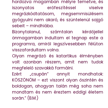
hordozva magamban mélyre temetve, és
iszonyatos erőfeszítéssel viselve
megrázkódtatásom, megsemmisülésem
gyógyulni nem akaró, és szüntelenül sajgó
sebeit – mindhiába.
Bizonytalanul, számtalan kérdőjellel
önmagamban indultam el tegnap este a
programra, amiről legszívesebben félúton
visszafordultam volna.
Olyan megrázó és katartikus élményben
volt azonban részem, amit nem tudok
megfelelő szavakká formálni.
Ezért „csupán” annyit mondhatok:
KÖSZÖNÖM – ezt viszont olyan őszintén és
boldogan, ahogyan talán még soha nem
mondtam és nem éreztem eddigi életem
során.” (B.M.)