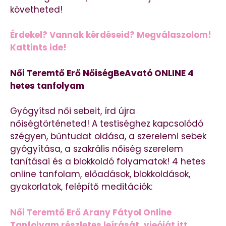
követheted!
Érdekel? Vannak kérdéseid? Megválaszolom!
Kattints ide!
Női Teremtő Erő NőiségBeAvató ONLINE 4
hetes tanfolyam
Gyógyítsd női sebeit, írd újra
nőiségtörténeted! A testiséghez kapcsolódó
szégyen, bűntudat oldása, a szerelemi sebek
gyógyítása, a szakrális nőiség szerelem
tanításai és a blokkoldó folyamatok! 4 hetes
online tanfolam, előadások, blokkoldások,
gyakorlatok, felépítő meditációk:
Női Teremtő Erő Arany Fátyol Online
Tanfolyam részletes leírását, vieóját itt