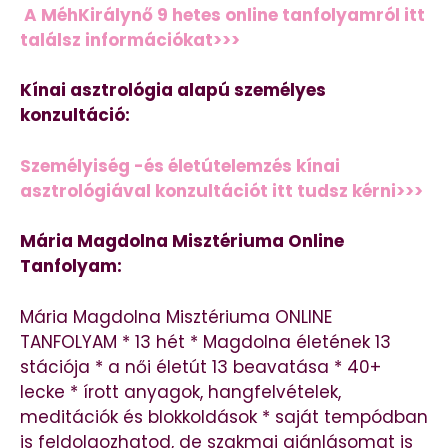
A MéhKirálynő 9 hetes online tanfolyamról itt
találsz információkat>>>
Kínai asztrológia alapú személyes
konzultáció:
Személyiség -és életútelemzés kínai
asztrológiával konzultációt itt tudsz kérni>>>
Mária Magdolna Misztériuma Online
Tanfolyam:
Mária Magdolna Misztériuma ONLINE
TANFOLYAM * 13 hét * Magdolna életének 13
stációja * a női életút 13 beavatása * 40+
lecke * írott anyagok, hangfelvételek,
meditációk és blokkoldások * saját tempódban
is feldolgozhatod, de szakmai ajánlásomat is