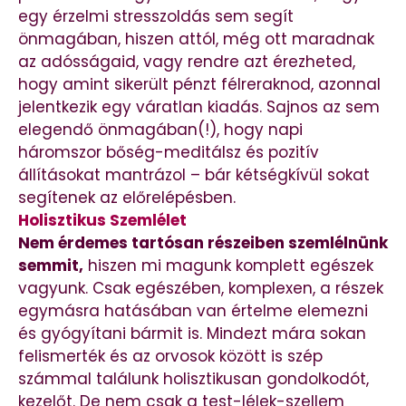
egy érzelmi stresszoldás sem segít
önmagában, hiszen attól, még ott maradnak
az adósságaid, vagy rendre azt érezheted,
hogy amint sikerült pénzt félreraknod, azonnal
jelentkezik egy váratlan kiadás. Sajnos az sem
elegendő önmagában(!), hogy napi
háromszor bőség-meditálsz és pozitív
állításokat mantrázol – bár kétségkívül sokat
segítenek az előrelépésben.
Holisztikus Szemlélet
Nem érdemes tartósan részeiben szemlélnünk
semmit,
hiszen mi magunk komplett egészek
vagyunk. Csak egészében, komplexen, a részek
egymásra hatásában van értelme elemezni
és gyógyítani bármit is. Mindezt mára sokan
felismerték és az orvosok között is szép
számmal találunk holisztikusan gondolkodót,
kezelőt. De nem csak a test-lélek-szellem