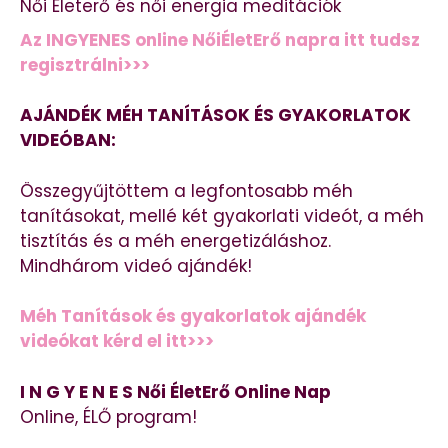
Női Életerő és női energia meditációk
Az INGYENES online NőiÉletErő napra itt tudsz
regisztrálni>>>
AJÁNDÉK MÉH TANÍTÁSOK ÉS GYAKORLATOK
VIDEÓBAN:
Összegyűjtöttem a legfontosabb méh
tanításokat, mellé két gyakorlati videót, a méh
tisztítás és a méh energetizáláshoz.
Mindhárom videó ajándék!
Méh Tanítások és gyakorlatok ajándék
videókat kérd el itt>>>
I N G Y E N E S Női ÉletErő Online Nap
Online, ÉLŐ program!