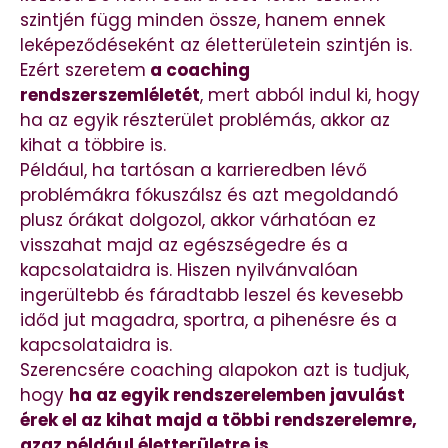
szintjén függ minden össze, hanem ennek
leképeződéseként az életterületein szintjén is.
Ezért szeretem
a coaching
rendszerszemléletét
, mert abból indul ki, hogy
ha az egyik részterület problémás, akkor az
kihat a többire is.
Például, ha tartósan a karrieredben lévő
problémákra fókuszálsz és azt megoldandó
plusz órákat dolgozol, akkor várhatóan ez
visszahat majd az egészségedre és a
kapcsolataidra is. Hiszen nyilvánvalóan
ingerültebb és fáradtabb leszel és kevesebb
időd jut magadra, sportra, a pihenésre és a
kapcsolataidra is.
Szerencsére coaching alapokon azt is tudjuk,
hogy
ha az egyik rendszerelemben javulást
érek el az kihat majd a többi rendszerelemre,
azaz például életterületre is.