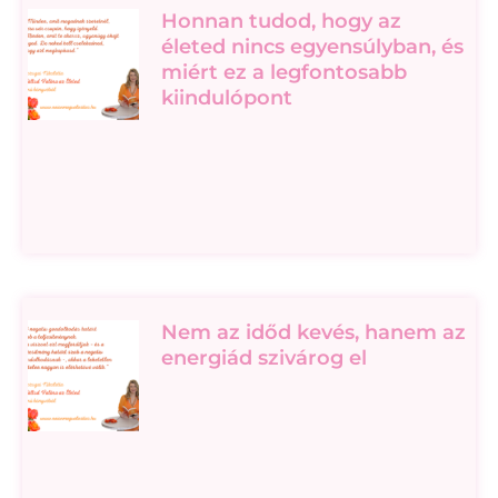
Honnan tudod, hogy az
életed nincs egyensúlyban, és
miért ez a legfontosabb
kiindulópont
Nem az időd kevés, hanem az
energiád szivárog el