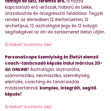
témája az ERŐ, teremtő erő,
a hozzá
kapcsolódó erő-erőszak, háború és béke,
önszaboztás és önagresszió feloldása. Tegyél
rendet az életedben 12 életterületen, 12
archetípus, 12 asztrológiai jegy és 12 bolygó
segítségével az ön-és sorsismeret belső útján.
Érdekel? Kattints ide!
PersonaScope Szemlyiség és Életút elemző
coach-tanácsadó képzés indul március 20-
án
ONLINE!
Asztrológia, asztrozófia,
számmisztika, névmisztika, személyiség
elemzés, coaching és tanácsadás
módszertannal:
komplex, integrált, segítő
képzés!
Érdekel? Kattints ide!