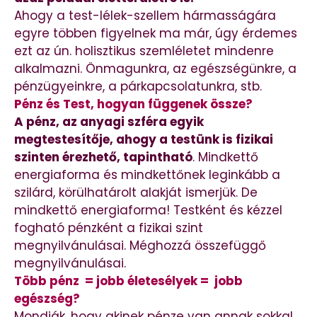
Ahogy a test-lélek-szellem hármasságára
egyre többen figyelnek ma már, úgy érdemes
ezt az ún. holisztikus szemléletet mindenre
alkalmazni. Önmagunkra, az egészségünkre, a
pénzügyeinkre, a párkapcsolatunkra, stb.
Pénz és Test, hogyan függenek össze?
A pénz, az anyagi szféra egyik
megtestesítője, ahogy a testünk is fizikai
szinten érezhető, tapintható
. Mindkettő
energiaforma és mindkettőnek leginkább a
szilárd, körülhatárolt alakját ismerjük. De
mindkettő energiaforma! Testként és kézzel
fogható pénzként a fizikai szint
megnyilvánulásai. Méghozzá összefüggő
megnyilvánulásai.
Több pénz = jobb életesélyek = jobb
egészség?
Mondják, hogy akinek pénze van annak sokkal