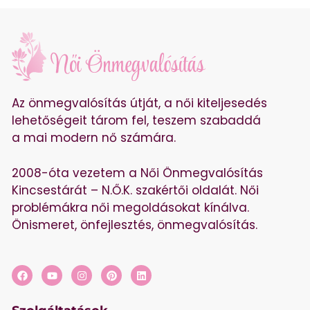
Az önmegvalósítás útját, a női kiteljesedés
lehetőségeit tárom fel, teszem szabaddá
a mai modern nő számára.
2008-óta vezetem a Női Önmegvalósítás
Kincsestárát – N.Ő.K. szakértői oldalát. Női
problémákra női megoldásokat kínálva.
Önismeret, önfejlesztés, önmegvalósítás.