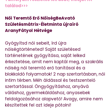
találod>>>
Női Teremtő Erő NőiségBeAvató
Születésmátrix-Életminta újraíró
AranyFátyol
Hétvége
Gyógyítsd női sebeit, írd újra
nőiségtörténeted! Saját születésed
történetének gyógyítása, saját lelked
érkeztetése, amit nem kaptál meg, a szakrális
nőiség női teremtő erő tanításai és a
blokkoldó folyamatok! 2 nap szertartásban, női
intim térben. Méh áldással és testszentelő
szertartással. Öngyógyításhoz, anyává
váláshoz, gyermekáldáshoz, anyasebek
feldolgozásához alapvető! Avagy, amire nem
készítettek fel azt ideje pótolni!