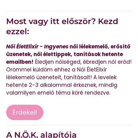
Most vagy itt először? Kezd
ezzel:
Női ÉletElixír - Ingyenes
női lélekemelő, erősítő
üzenetek, női élettippek, tanítások hetente
emailben!
Éledjen nőiséged, ébredjen női erőd!
Örömmel küldöm ehhez a Női ÉletElixír
lélekemelő üzeneteit, tanításait! A levelek
hetente 2-3 alkalommal érkeznek, mindig
valamilyen emelő téma köré rendezve.
Érdekel!
A N.Ö.K. alapítója