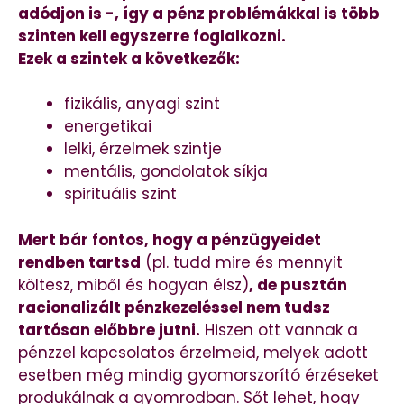
adódjon is -, így a pénz problémákkal is több
szinten kell egyszerre foglalkozni.
Ezek a szintek a következők:
fizikális, anyagi szint
energetikai
lelki, érzelmek szintje
mentális, gondolatok síkja
spirituális szint
Mert bár fontos, hogy a pénzügyeidet
rendben tartsd
(pl. tudd mire és mennyit
költesz, miből és hogyan élsz)
, de pusztán
racionalizált pénzkezeléssel nem tudsz
tartósan előbbre jutni.
Hiszen ott vannak a
pénzzel kapcsolatos érzelmeid, melyek adott
esetben még mindig gyomorszorító érzéseket
produkálnak a gyomrodban. Sőt lehet, hogy