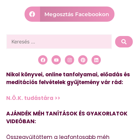
Megosztás Facebookon
Nikol könyvei, online tanfolyamai, előadás és
meditációs felvételek gyűjtemény vár rád:
N.Ö.K. tudástára >>
AJÁNDÉK MÉH TANÍTÁSOK ÉS GYAKORLATOK
VIDEÓBAN:
Összegyűjtöttem a legfontosabb méh