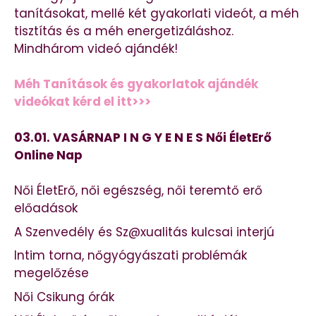
tanításokat, mellé két gyakorlati videót, a méh
tisztítás és a méh energetizáláshoz.
Mindhárom videó ajándék!
Méh Tanítások és gyakorlatok ajándék
videókat kérd el itt>>>
03.01. VASÁRNAP I N G Y E N E S Női ÉletErő
Online Nap
Női ÉletErő, női egészség, női teremtő erő
előadások
A Szenvedély és Sz@xualitás kulcsai interjú
Intim torna, nőgyógyászati problémák
megelőzése
Női Csikung órák