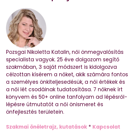
Pozsgai Nikoletta Katalin, női önmegvalósítás
specialista vagyok. 25 éve dolgozom segítő
szakmában, 3 saját módszert is kidolgozva
célzottan kísérem a nőket, akik számára fontos
a személyes önkiteljesedésük, a női értékek és
a női lét csodáinak tudatosítása. 7 nőknek írt
könyvem és 50+ online tanfolyam ad lépésről-
lépésre útmutatót a női önismeret és
önfejlesztés területein.
Szakmai önéletrajz, kutatások
*
Kapcsolat