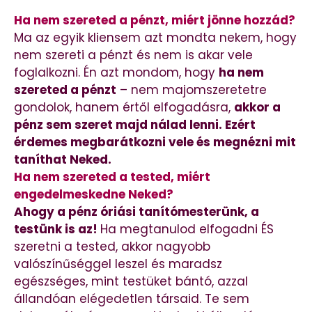
Ha nem szereted a pénzt, miért jönne hozzád?
Ma az egyik kliensem azt mondta nekem, hogy
nem szereti a pénzt és nem is akar vele
foglalkozni. Én azt mondom, hogy
ha nem
szereted a pénzt
– nem majomszeretetre
gondolok, hanem értől elfogadásra,
akkor a
pénz sem szeret majd nálad lenni. Ezért
érdemes megbarátkozni vele és megnézni mit
taníthat Neked.
Ha nem szereted a tested, miért
engedelmeskedne Neked?
Ahogy a pénz óriási tanítómesterünk, a
testünk is az!
Ha megtanulod elfogadni ÉS
szeretni a tested, akkor nagyobb
valószínűséggel leszel és maradsz
egészséges, mint testüket bántó, azzal
állandóan elégedetlen társaid. Te sem