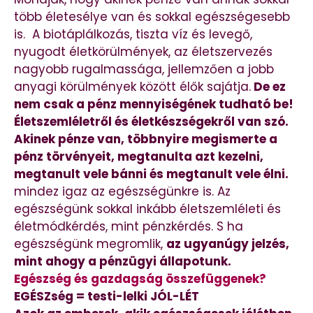
több életesélye van és sokkal egészségesebb
is. A biotáplálkozás, tiszta víz és levegő,
nyugodt életkörülmények, az életszervezés
nagyobb rugalmassága, jellemzően a jobb
anyagi körülmények között élők sajátja.
De ez
nem csak a pénz mennyiségének tudható be!
Életszemléletről és életkészségekről van szó.
Akinek pénze van, többnyire megismerte a
pénz törvényeit, megtanulta azt kezelni,
megtanult vele bánni és megtanult vele élni.
mindez igaz az egészségünkre is. Az
egészségünk sokkal inkább életszemléleti és
életmódkérdés, mint pénzkérdés. S ha
egészségünk megromlik,
az ugyanúgy jelzés,
mint ahogy a pénzügyi állapotunk.
Egészség és gazdagság összefüggenek?
EGÉSZség = testi-lelki JÓL-LÉT