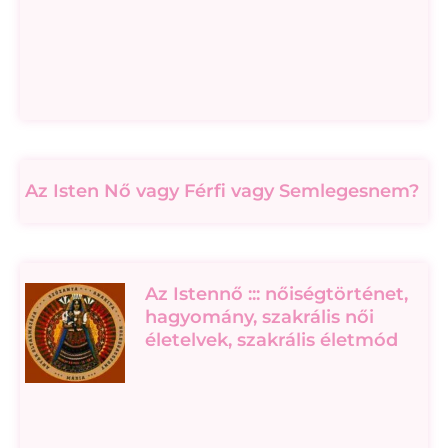
Az Isten Nő vagy Férfi vagy Semlegesnem?
Az Istennő ::: nőiségtörténet,
hagyomány, szakrális női
életelvek, szakrális életmód