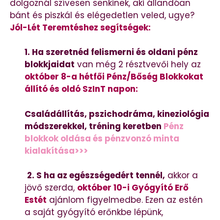
dolgoznál szívesen senkinek, aki állandóan
bánt és piszkál és elégedetlen veled, ugye?
Jól-Lét Teremtéshez segítségek:
1. Ha szeretnéd felismerni és oldani pénz
blokkjaidat
van még 2 résztvevői hely az
október 8-a hétfői Pénz/Bőség Blokkokat
állító és oldó SzInT napon:
Családállítás, pszichodráma, kineziológia
módszerekkel, tréning keretben
P
énz
blokkok oldása és pénzvonzó minta
kialakítása>>>
2. S ha az egészségedért tennél,
akkor a
jövő szerda,
október 10-i Gyógyító Erő
Estét
ajánlom figyelmedbe. Ezen az estén
a saját gyógyító erőnkbe lépünk,