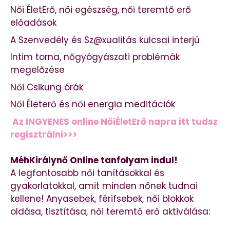
Női ÉletErő, női egészség, női teremtő erő
előadások
A Szenvedély és Sz@xualitás kulcsai interjú
Intim torna, nőgyógyászati problémák
megelőzése
Női Csikung órák
Női Életerő és női energia meditációk
Az INGYENES online NőiÉletErő napra itt tudsz
regisztrálni>>>
MéhKirálynő Online tanfolyam indul!
A legfontosabb női tanításokkal és
gyakorlatokkal, amit minden nőnek tudnai
kellene! Anyasebek, férifsebek, női blokkok
oldása, tisztítása, női teremtő erő aktiválása: