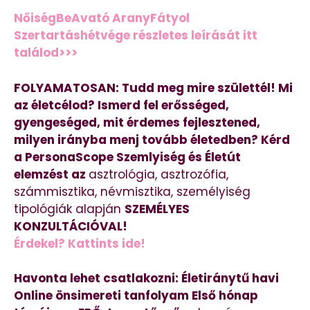
NőiségBeAvató AranyFátyol
Szertartáshétvége részletes leírását itt
találod>>>
FOLYAMATOSAN: Tudd meg mire születtél! Mi
az életcélod? Ismerd fel erősséged,
gyengeséged, mit érdemes fejlesztened,
milyen irányba menj tovább életedben? Kérd
a PersonaScope Szemlyiség és Életút
elemzést az
asztrológia, asztrozófia,
számmisztika, névmisztika, személyiség
tipológiák alapján
SZEMÉLYES
KONZULTÁCIÓVAL!
Érdekel? Kattints ide!
Havonta lehet csatlakozni: Életiránytű havi
Online önsimereti tanfolyam Első hónap