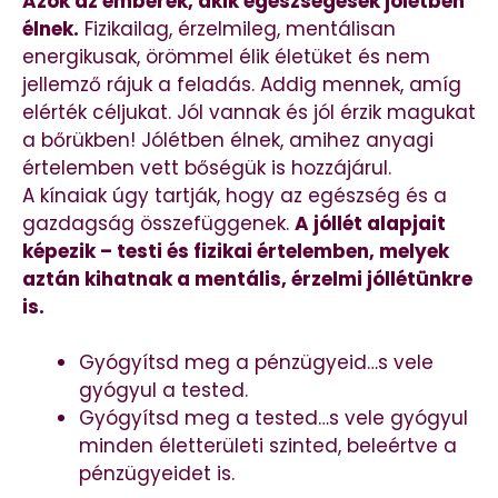
Azok az emberek, akik egészségesek jólétben
élnek.
Fizikailag, érzelmileg, mentálisan
energikusak, örömmel élik életüket és nem
jellemző rájuk a feladás. Addig mennek, amíg
elérték céljukat. Jól vannak és jól érzik magukat
a bőrükben! Jólétben élnek, amihez anyagi
értelemben vett bőségük is hozzájárul.
A kínaiak úgy tartják, hogy az egészség és a
gazdagság összefüggenek.
A jóllét alapjait
képezik – testi és fizikai értelemben, melyek
aztán kihatnak a mentális, érzelmi jóllétünkre
is.
Gyógyítsd meg a pénzügyeid…s vele
gyógyul a tested.
Gyógyítsd meg a tested…s vele gyógyul
minden életterületi szinted, beleértve a
pénzügyeidet is.