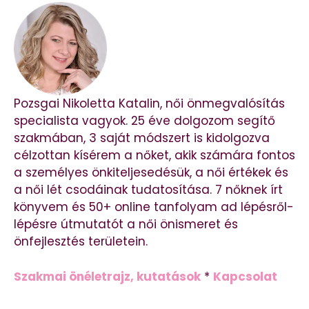
Pozsgai Nikoletta Katalin, női önmegvalósítás
specialista vagyok. 25 éve dolgozom segítő
szakmában, 3 saját módszert is kidolgozva
célzottan kísérem a nőket, akik számára fontos
a személyes önkiteljesedésük, a női értékek és
a női lét csodáinak tudatosítása. 7 nőknek írt
könyvem és 50+ online tanfolyam ad lépésről-
lépésre útmutatót a női önismeret és
önfejlesztés területein.
Szakmai önéletrajz, kutatások
*
Kapcsolat