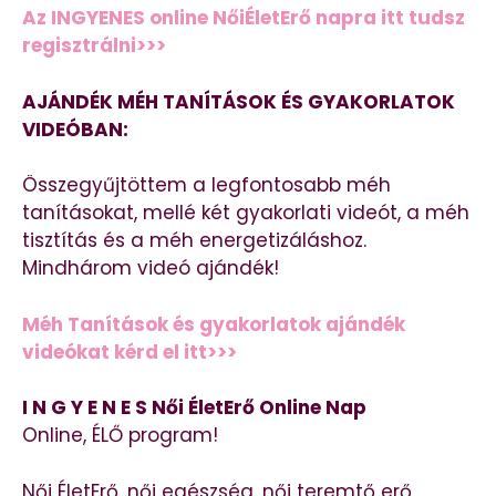
Az INGYENES online NőiÉletErő napra itt tudsz
regisztrálni>>>
AJÁNDÉK MÉH TANÍTÁSOK ÉS GYAKORLATOK
VIDEÓBAN:
Összegyűjtöttem a legfontosabb méh
tanításokat, mellé két gyakorlati videót, a méh
tisztítás és a méh energetizáláshoz.
Mindhárom videó ajándék!
Méh Tanítások és gyakorlatok ajándék
videókat kérd el itt>>>
I N G Y E N E S Női ÉletErő Online Nap
Online, ÉLŐ program!
Női ÉletErő, női egészség, női teremtő erő