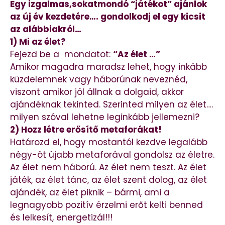
Egy izgalmas,sokatmondó “játékot” ajánlok
az új év kezdetére…. gondolkodj el egy kicsit
az alábbiakról…
1) Mi az élet?
Fejezd be a mondatot:
“Az élet …”
Amikor magadra maradsz lehet, hogy inkább
küzdelemnek vagy háborúnak neveznéd,
viszont amikor jól állnak a dolgaid, akkor
ajándéknak tekinted. Szerinted milyen az élet….
milyen szóval lehetne leginkább jellemezni?
2) Hozz létre erősítő metaforákat!
Határozd el, hogy mostantól kezdve legalább
négy-öt újabb metaforával gondolsz az életre.
Az élet nem háború. Az élet nem teszt. Az élet
játék, az élet tánc, az élet szent dolog, az élet
ajándék, az élet piknik – bármi, ami a
legnagyobb pozitív érzelmi erőt kelti benned
és lelkesít, energetizál!!!