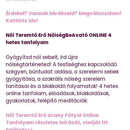
Érdekel? Vannak kérdéseid? Megválaszolom!
Kattints ide!
Női Teremtő Erő NőiségBeAvató ONLINE 4
hetes tanfolyam
Gyógyítsd női sebeit, írd újra
nőiségtörténeted! A testiséghez kapcsolódó
szégyen, bűntudat oldása, a szerelemi sebek
gyógyítása, a szakrális nőiség szerelem
tanításai és a blokkoldó folyamatok! 4 hetes
online tanfolam, előadások, blokkoldások,
gyakorlatok, felépítő meditációk:
Női Teremtő Erő Arany Fátyol Online
Tanfolyam részletes leírását, vieóját itt
találod>>>