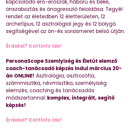
kapcsolódó erő-erőszak, háború és béke,
önszaboztás és önagresszió feloldása. Tegyél
rendet az életedben 12 életterületen, 12
archetípus, 12 asztrológiai jegy és 12 bolygó
segítségével az ön-és sorsismeret belső útján.
Érdekel? Kattints ide!
PersonaScope Szemlyiség és Életút elemző
coach-tanácsadó képzés indul március 20-
án
ONLINE!
Asztrológia, asztrozófia,
számmisztika, névmisztika, személyiség
elemzés, coaching és tanácsadás
módszertannal:
komplex, integrált, segítő
képzés!
Érdekel? Kattints ide!