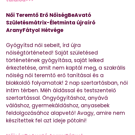
Női Teremtő Erő NőiségBeAvató
Születésmátrix-Életminta újraíró
AranyFátyol
Hétvége
Gyógyítsd női sebeit, írd újra
nőiségtörténeted! Saját születésed
történetének gyógyítása, saját lelked
érkeztetése, amit nem kaptál meg, a szakrális
nőiség női teremtő erő tanításai és a
blokkoldó folyamatok! 2 nap szertartásban, női
intim térben. Méh áldással és testszentelő
szertartással. Öngyógyításhoz, anyává
váláshoz, gyermekáldáshoz, anyasebek
feldolgozásához alapvető! Avagy, amire nem
készítettek fel azt ideje pótolni!