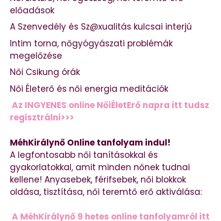
előadások
A Szenvedély és Sz@xualitás kulcsai interjú
Intim torna, nőgyógyászati problémák
megelőzése
Női Csikung órák
Női Életerő és női energia meditációk
Az INGYENES online NőiÉletErő napra itt tudsz
regisztrálni>>>
MéhKirálynő Online tanfolyam indul!
A legfontosabb női tanításokkal és
gyakorlatokkal, amit minden nőnek tudnai
kellene! Anyasebek, férifsebek, női blokkok
oldása, tisztítása, női teremtő erő aktiválása:
A MéhKirálynő 9 hetes online tanfolyamról itt