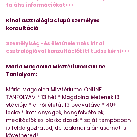
találsz információkat>>>
Kínai asztrológia alapú személyes
konzultáció:
Személyiség -és életútelemzés kínai
asztrológiával konzultációt itt tudsz kérni>>>
Mária Magdolna Misztériuma Online
Tanfolyam:
Mária Magdolna Misztériuma ONLINE
TANFOLYAM * 13 hét * Magdolna életének 13
stációja * a női életút 13 beavatása * 40+
lecke * írott anyagok, hangfelvételek,
meditációk és blokkoldások * saját tempódban
is feldolgozhatod, de szakmai ajánlásomat is
követheted!