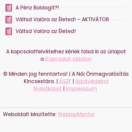
A Pénz Boldogít?!
Váltsd Valóra az Életed! – AKTIVÁTOR
Váltsd Valóra az Életed!
A kapcsolatfelvételhez kérlek tölsd ki az űrlapot
a
Kapcsolat oldalon
© Minden jog fenntartva! | A Női Önmegvalósítás
Kincsestára. |
ÁSZF
|
Adatvédelmi
Nyilatkozat
|
Impresszum
Weboldalt készítette:
WeblapMentor