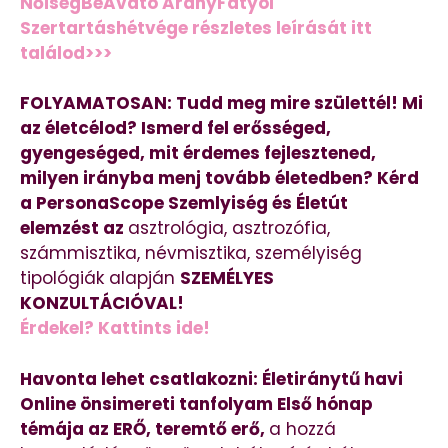
NőiségBeAvató AranyFátyol
Szertartáshétvége részletes leírását itt
találod>>>
FOLYAMATOSAN: Tudd meg mire születtél! Mi
az életcélod? Ismerd fel erősséged,
gyengeséged, mit érdemes fejlesztened,
milyen irányba menj tovább életedben? Kérd
a PersonaScope Szemlyiség és Életút
elemzést az
asztrológia, asztrozófia,
számmisztika, névmisztika, személyiség
tipológiák alapján
SZEMÉLYES
KONZULTÁCIÓVAL!
Érdekel? Kattints ide!
Havonta lehet csatlakozni: Életiránytű havi
Online önsimereti tanfolyam Első hónap
témája az ERŐ, teremtő erő,
a hozzá