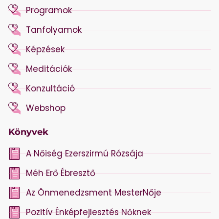
Programok
Tanfolyamok
Képzések
Meditációk
Konzultáció
Webshop
Könyvek
A Nőiség Ezerszirmú Rózsája
Méh Erő Ébresztő
Az Önmenedzsment MesterNője
Pozitív Énképfejlesztés Nőknek