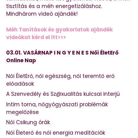
tisztítás és a méh energetizáláshoz.
Mindhárom videó ajándék!
Méh Tanítások és gyakorlatok ajándék
videókat kérd el itt>>>
03.01. VASÁRNAP I N G Y E N E S Női ÉletErő
Online Nap
Női ÉletErő, női egészség, női teremtő erő
előadások
A Szenvedély és Sz@xualitás kulcsai interjú
Intim torna, nőgyógyászati problémák
megelőzése
Női Csikung órák
Női Életerő és női energia meditációk