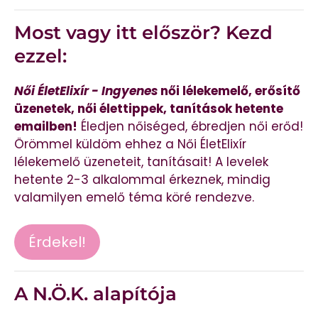
Most vagy itt először? Kezd
ezzel:
Női ÉletElixír - Ingyenes
női lélekemelő, erősítő
üzenetek, női élettippek, tanítások hetente
emailben!
Éledjen nőiséged, ébredjen női erőd!
Örömmel küldöm ehhez a Női ÉletElixír
lélekemelő üzeneteit, tanításait! A levelek
hetente 2-3 alkalommal érkeznek, mindig
valamilyen emelő téma köré rendezve.
Érdekel!
A N.Ö.K. alapítója