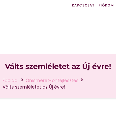
KAPCSOLAT
FIÓKOM
Válts szemléletet az Új évre!
Főoldal
Önismeret-önfejlesztés
Válts szemléletet az Új évre!