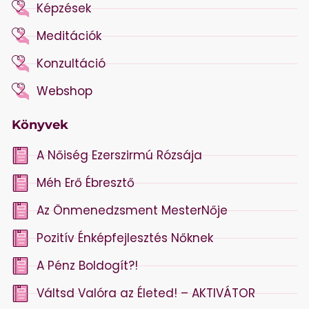
Képzések
Meditációk
Konzultáció
Webshop
Könyvek
A Nőiség Ezerszirmú Rózsája
Méh Erő Ébresztő
Az Önmenedzsment MesterNője
Pozitív Énképfejlesztés Nőknek
A Pénz Boldogít?!
Váltsd Valóra az Életed! – AKTIVÁTOR