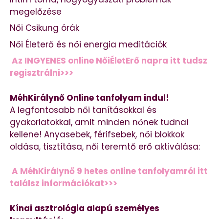
megelőzése
Női Csikung órák
Női Életerő és női energia meditációk
Az INGYENES online NőiÉletErő napra itt tudsz
regisztrálni>>>
MéhKirálynő Online tanfolyam indul!
A legfontosabb női tanításokkal és
gyakorlatokkal, amit minden nőnek tudnai
kellene! Anyasebek, férifsebek, női blokkok
oldása, tisztítása, női teremtő erő aktiválása:
A MéhKirálynő 9 hetes online tanfolyamról itt
találsz információkat>>>
Kínai asztrológia alapú személyes