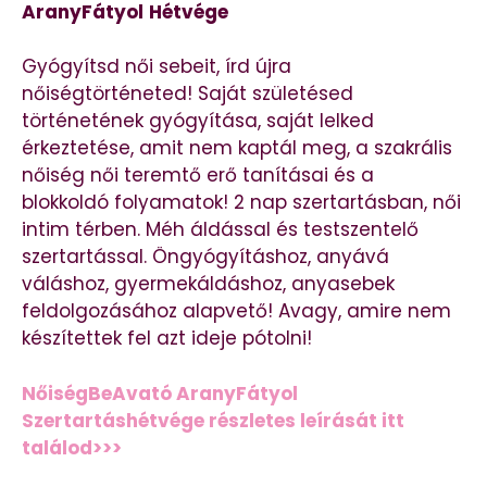
AranyFátyol
Hétvége
Gyógyítsd női sebeit, írd újra
nőiségtörténeted! Saját születésed
történetének gyógyítása, saját lelked
érkeztetése, amit nem kaptál meg, a szakrális
nőiség női teremtő erő tanításai és a
blokkoldó folyamatok! 2 nap szertartásban, női
intim térben. Méh áldással és testszentelő
szertartással. Öngyógyításhoz, anyává
váláshoz, gyermekáldáshoz, anyasebek
feldolgozásához alapvető! Avagy, amire nem
készítettek fel azt ideje pótolni!
NőiségBeAvató AranyFátyol
Szertartáshétvége részletes leírását itt
találod>>>