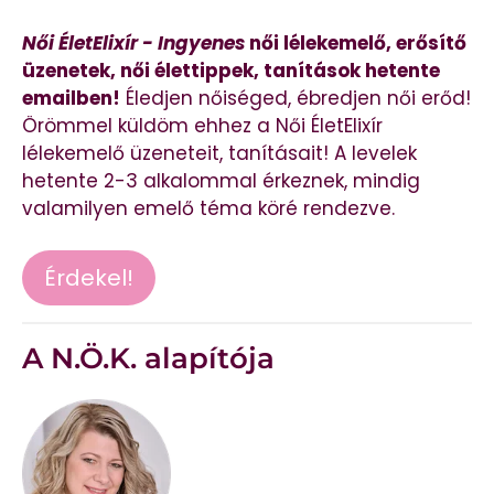
Női ÉletElixír - Ingyenes
női lélekemelő, erősítő
üzenetek, női élettippek, tanítások hetente
emailben!
Éledjen nőiséged, ébredjen női erőd!
Örömmel küldöm ehhez a Női ÉletElixír
lélekemelő üzeneteit, tanításait! A levelek
hetente 2-3 alkalommal érkeznek, mindig
valamilyen emelő téma köré rendezve.
Érdekel!
A N.Ö.K. alapítója