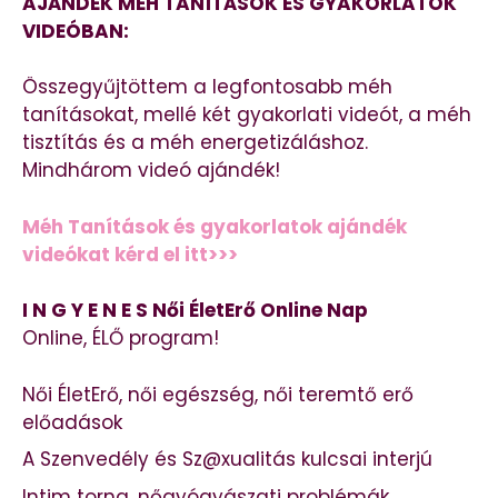
AJÁNDÉK MÉH TANÍTÁSOK ÉS GYAKORLATOK
VIDEÓBAN:
Összegyűjtöttem a legfontosabb méh
tanításokat, mellé két gyakorlati videót, a méh
tisztítás és a méh energetizáláshoz.
Mindhárom videó ajándék!
Méh Tanítások és gyakorlatok ajándék
videókat kérd el itt>>>
I N G Y E N E S Női ÉletErő Online Nap
Online, ÉLŐ program!
Női ÉletErő, női egészség, női teremtő erő
előadások
A Szenvedély és Sz@xualitás kulcsai interjú
Intim torna, nőgyógyászati problémák