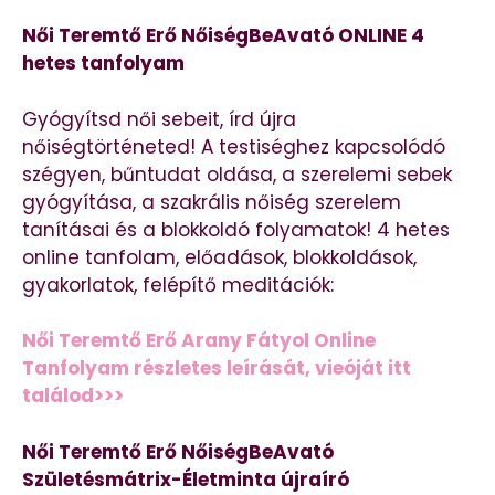
Női Teremtő Erő NőiségBeAvató ONLINE 4
hetes tanfolyam
Gyógyítsd női sebeit, írd újra
nőiségtörténeted! A testiséghez kapcsolódó
szégyen, bűntudat oldása, a szerelemi sebek
gyógyítása, a szakrális nőiség szerelem
tanításai és a blokkoldó folyamatok! 4 hetes
online tanfolam, előadások, blokkoldások,
gyakorlatok, felépítő meditációk:
Női Teremtő Erő Arany Fátyol Online
Tanfolyam részletes leírását, vieóját itt
találod>>>
Női Teremtő Erő NőiségBeAvató
Születésmátrix-Életminta újraíró