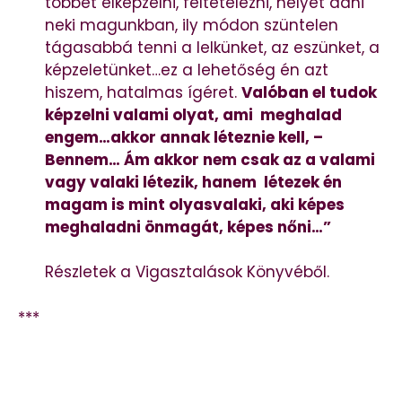
többet elképzelni, feltételezni, helyet adni
neki magunkban, ily módon szüntelen
tágasabbá tenni a lelkünket, az eszünket, a
képzeletünket…ez a lehetőség én azt
hiszem, hatalmas ígéret.
Valóban el tudok
képzelni valami olyat, ami meghalad
engem…akkor annak léteznie kell, –
Bennem… Ám akkor nem csak az a valami
vagy valaki létezik, hanem létezek én
magam is mint olyasvalaki, aki képes
meghaladni önmagát, képes nőni…”
Részletek a Vigasztalások Könyvéből.
***