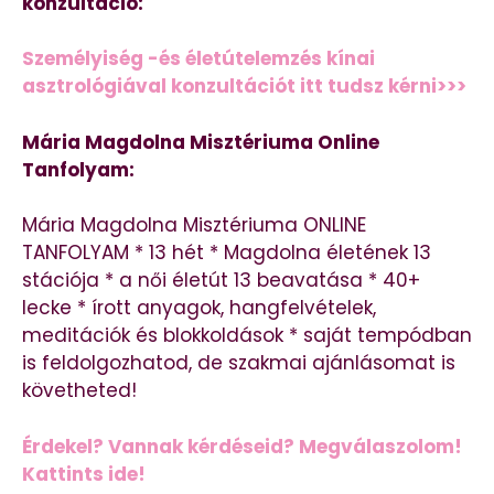
konzultáció:
Személyiség -és életútelemzés kínai
asztrológiával konzultációt itt tudsz kérni>>>
Mária Magdolna Misztériuma Online
Tanfolyam:
Mária Magdolna Misztériuma ONLINE
TANFOLYAM * 13 hét * Magdolna életének 13
stációja * a női életút 13 beavatása * 40+
lecke * írott anyagok, hangfelvételek,
meditációk és blokkoldások * saját tempódban
is feldolgozhatod, de szakmai ajánlásomat is
követheted!
Érdekel? Vannak kérdéseid? Megválaszolom!
Kattints ide!