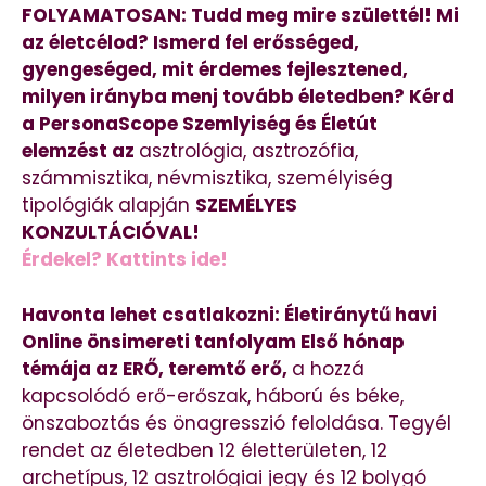
FOLYAMATOSAN: Tudd meg mire születtél! Mi
az életcélod? Ismerd fel erősséged,
gyengeséged, mit érdemes fejlesztened,
milyen irányba menj tovább életedben? Kérd
a PersonaScope Szemlyiség és Életút
elemzést az
asztrológia, asztrozófia,
számmisztika, névmisztika, személyiség
tipológiák alapján
SZEMÉLYES
KONZULTÁCIÓVAL!
Érdekel? Kattints ide!
Havonta lehet csatlakozni: Életiránytű havi
Online önsimereti tanfolyam Első hónap
témája az ERŐ, teremtő erő,
a hozzá
kapcsolódó erő-erőszak, háború és béke,
önszaboztás és önagresszió feloldása. Tegyél
rendet az életedben 12 életterületen, 12
archetípus, 12 asztrológiai jegy és 12 bolygó