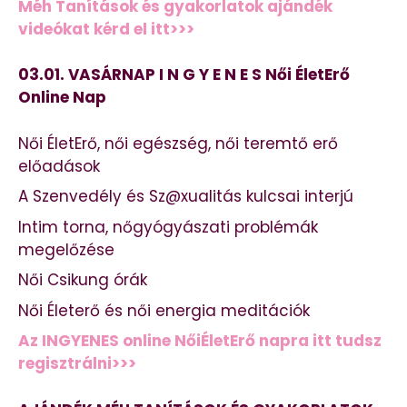
Méh Tanítások és gyakorlatok ajándék
videókat kérd el itt>>>
03.01. VASÁRNAP I N G Y E N E S Női ÉletErő
Online Nap
Női ÉletErő, női egészség, női teremtő erő
előadások
A Szenvedély és Sz@xualitás kulcsai interjú
Intim torna, nőgyógyászati problémák
megelőzése
Női Csikung órák
Női Életerő és női energia meditációk
Az INGYENES online NőiÉletErő napra itt tudsz
regisztrálni>>>