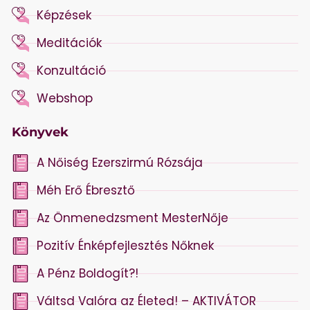
Képzések
Meditációk
Konzultáció
Webshop
Könyvek
A Nőiség Ezerszirmú Rózsája
Méh Erő Ébresztő
Az Önmenedzsment MesterNője
Pozitív Énképfejlesztés Nőknek
A Pénz Boldogít?!
Váltsd Valóra az Életed! – AKTIVÁTOR