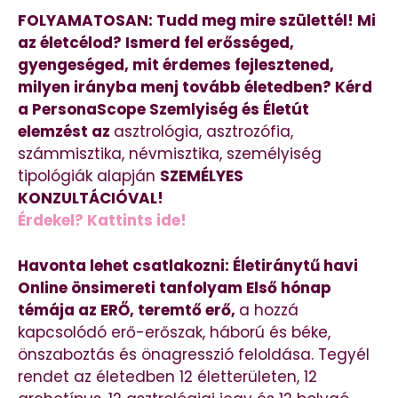
FOLYAMATOSAN: Tudd meg mire születtél! Mi
az életcélod? Ismerd fel erősséged,
gyengeséged, mit érdemes fejlesztened,
milyen irányba menj tovább életedben? Kérd
a PersonaScope Szemlyiség és Életút
elemzést az
asztrológia, asztrozófia,
számmisztika, névmisztika, személyiség
tipológiák alapján
SZEMÉLYES
KONZULTÁCIÓVAL!
Érdekel? Kattints ide!
Havonta lehet csatlakozni: Életiránytű havi
Online önsimereti tanfolyam Első hónap
témája az ERŐ, teremtő erő,
a hozzá
kapcsolódó erő-erőszak, háború és béke,
önszaboztás és önagresszió feloldása. Tegyél
rendet az életedben 12 életterületen, 12