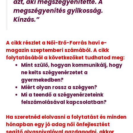
azt, aki megszégyenítette. A
megszégyenítés gyilkosság.
Kínzás.”
A cikk részlet a Női-Erő-Forrás havi e-
magazin szeptemberi számából. A cikk
folytatásából a következőket tudhatod meg:
Mint szülő, hogyan kommunikálj, hogy
ne kelts szégyenérzetet a
gyermekedben?
Miért olyan rossz a szégyen?
Mi a teendő a szégyenérzeteink
felszámolásával kapcsolatban?
Ha szeretnéd elolvasni a folytatást és minden
hónapban egy jó adag női önfejlesztést
segítő olvasnivalóval gazdagodni, akkor