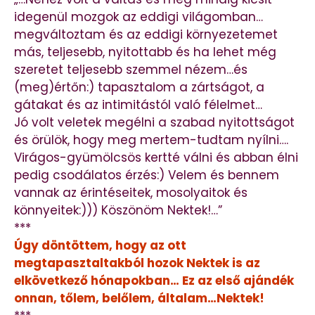
idegenül mozgok az eddigi világomban…
megváltoztam és az eddigi környezetemet
más, teljesebb, nyitottabb és ha lehet még
szeretet teljesebb szemmel nézem…és
(meg)értőn:) tapasztalom a zártságot, a
gátakat és az intimitástól való félelmet…
Jó volt veletek megélni a szabad nyitottságot
és örülök, hogy meg mertem-tudtam nyílni….
Virágos-gyümölcsös kertté válni és abban élni
pedig csodálatos érzés:) Velem és bennem
vannak az érintéseitek, mosolyaitok és
könnyeitek:))) Köszönöm Nektek!…”
***
Úgy döntöttem, hogy az ott
megtapasztaltakból hozok Nektek is az
elkövetkező hónapokban… Ez az első ajándék
onnan, tőlem, belőlem, általam…Nektek!