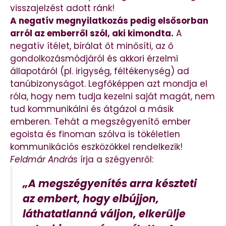
visszajelzést adott ránk!
A negatív megnyilatkozás pedig elsősorban
arról az emberről szól, aki kimondta.
A
negatív ítélet, bírálat őt minősíti, az ő
gondolkozásmódjáról és akkori érzelmi
állapotáról (pl. irigység, féltékenység) ad
tanúbizonyságot. Legfőképpen azt mondja el
róla, hogy nem tudja kezelni saját magát, nem
tud kommunikálni és átgázol a másik
emberen. Tehát a megszégyenítő ember
egoista és finoman szólva is tökéletlen
kommunikációs eszközökkel rendelkezik!
Feldmár András
írja a szégyenről:
„A megszégyenítés arra készteti
az embert, hogy elbújjon,
láthatatlanná váljon, elkerülje