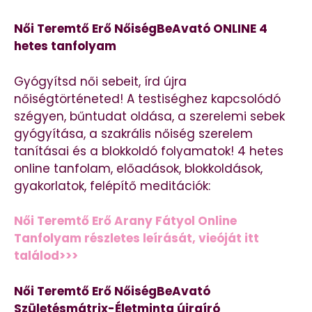
Női Teremtő Erő NőiségBeAvató ONLINE 4
hetes tanfolyam
Gyógyítsd női sebeit, írd újra
nőiségtörténeted! A testiséghez kapcsolódó
szégyen, bűntudat oldása, a szerelemi sebek
gyógyítása, a szakrális nőiség szerelem
tanításai és a blokkoldó folyamatok! 4 hetes
online tanfolam, előadások, blokkoldások,
gyakorlatok, felépítő meditációk:
Női Teremtő Erő Arany Fátyol Online
Tanfolyam részletes leírását, vieóját itt
találod>>>
Női Teremtő Erő NőiségBeAvató
Születésmátrix-Életminta újraíró