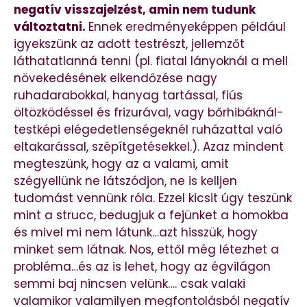
negatív visszajelzést, amin nem tudunk
változtatni.
Ennek eredményeképpen például
igyekszünk az adott testrészt, jellemzőt
láthatatlanná tenni (pl. fiatal lányoknál a mell
növekedésének elkendőzése nagy
ruhadarabokkal, hanyag tartással, fiús
öltözködéssel és frizurával, vagy bőrhibáknál-
testképi elégedetlenségeknél ruházattal való
eltakarással, szépítgetésekkel.). Azaz mindent
megteszünk, hogy az a valami, amit
szégyellünk ne látszódjon, ne is kelljen
tudomást vennünk róla. Ezzel kicsit úgy teszünk
mint a strucc, bedugjuk a fejünket a homokba
és mivel mi nem látunk…azt hisszük, hogy
minket sem látnak. Nos, ettől még létezhet a
probléma…és az is lehet, hogy az égvilágon
semmi baj nincsen velünk…. csak valaki
valamikor valamilyen megfontolásból negatív