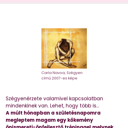
Carla Navoa, Szégyen
című 2007-es képe
Szégyenérzete valamivel kapcsolatban
mindenkinek van. Lehet, hogy több is…
A múlt hónapban a születésnapomra
megleptem magam egy kőkemény
önismereti-önfejlesztő tréninggel,melynek