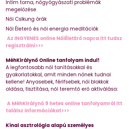
Intim torna, nőgyógyászati problémák
megelőzése
Női Csikung órák
Női Életerő és női energia meditációk
Az INGYENES online NőiÉletErő napra itt tudsz
regisztrálni>>>
MéhKirálynő Online tanfolyam indul!
A legfontosabb női tanításokkal és
gyakorlatokkal, amit minden nőnek tudnai
kellene! Anyasebek, férifsebek, női blokkok
oldása, tisztítása, női teremtő erő aktiválása:
A MéhKirálynő 9 hetes online tanfolyamról itt
találsz információkat>>>
Kínai asztrológia alapú személyes