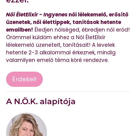
Női ÉletElixír - Ingyenes
női lélekemelő, erősítő
üzenetek, női élettippek, tanítások hetente
emailben!
Éledjen nőiséged, ébredjen női erőd!
Örömmel küldöm ehhez a Női ÉletElixír
lélekemelő üzeneteit, tanításait! A levelek
hetente 2-3 alkalommal érkeznek, mindig
valamilyen emelő téma köré rendezve.
Érdekel!
A N.Ö.K. alapítója