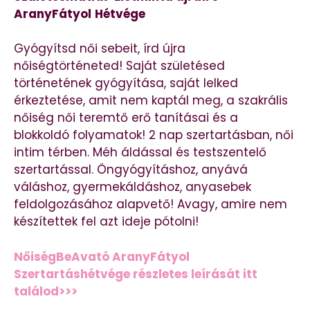
AranyFátyol
Hétvége
Gyógyítsd női sebeit, írd újra
nőiségtörténeted! Saját születésed
történetének gyógyítása, saját lelked
érkeztetése, amit nem kaptál meg, a szakrális
nőiség női teremtő erő tanításai és a
blokkoldó folyamatok! 2 nap szertartásban, női
intim térben. Méh áldással és testszentelő
szertartással. Öngyógyításhoz, anyává
váláshoz, gyermekáldáshoz, anyasebek
feldolgozásához alapvető! Avagy, amire nem
készítettek fel azt ideje pótolni!
NőiségBeAvató AranyFátyol
Szertartáshétvége részletes leírását itt
találod>>>