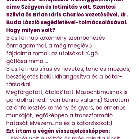
címe Szégyen és Intimitás volt, Szentesi
Szilvia és Brian Idris Charles vezetésével, dr.
Buda László segédletével-tolmácsolásával.
Hogy milyen volt?
3 és fél nap kőkemény szembenézés
önmagammal, a még meglévő
fájdalmaimmal, az utolsókat rúgó
gátlásaimmal…
3 és fél nap sírás és nevetés, tánc és mozgás,
beszélgetés belül, kihangosítva és a bátor-
társakkal…
Megforgatott, átalakított. Mazochizmusnak is
gondolhatnád… van benne valami:) Szeretem
az önfejlesztés kemény és gyors, belemenős
munkáját, legfőképpen a transzformáló
hatását élvezem…no és a katarzisokat:)
Ezt írtam a végén visszajelzésképpen:
„…Nehéz volt a váltás és még mindig kicsit