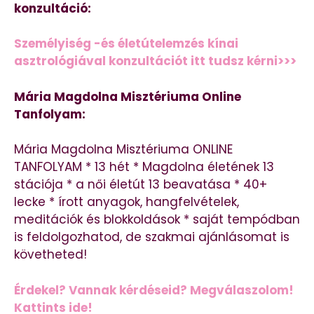
konzultáció:
Személyiség -és életútelemzés kínai
asztrológiával konzultációt itt tudsz kérni>>>
Mária Magdolna Misztériuma Online
Tanfolyam:
Mária Magdolna Misztériuma ONLINE
TANFOLYAM * 13 hét * Magdolna életének 13
stációja * a női életút 13 beavatása * 40+
lecke * írott anyagok, hangfelvételek,
meditációk és blokkoldások * saját tempódban
is feldolgozhatod, de szakmai ajánlásomat is
követheted!
Érdekel? Vannak kérdéseid? Megválaszolom!
Kattints ide!