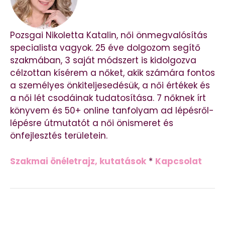
Pozsgai Nikoletta Katalin, női önmegvalósítás
specialista vagyok. 25 éve dolgozom segítő
szakmában, 3 saját módszert is kidolgozva
célzottan kísérem a nőket, akik számára fontos
a személyes önkiteljesedésük, a női értékek és
a női lét csodáinak tudatosítása. 7 nőknek írt
könyvem és 50+ online tanfolyam ad lépésről-
lépésre útmutatót a női önismeret és
önfejlesztés területein.
Szakmai önéletrajz, kutatások
*
Kapcsolat