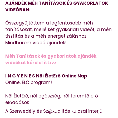
AJÁNDÉK MÉH TANÍTÁSOK ÉS GYAKORLATOK
VIDEÓBAN:
Összegyűjtöttem a legfontosabb méh
tanításokat, mellé két gyakorlati videót, a méh
tisztítás és a méh energetizáláshoz.
Mindhárom videó ajándék!
Méh Tanítások és gyakorlatok ajándék
videókat kérd el itt>>>
I N G Y E N E S Női ÉletErő Online Nap
Online, ÉLŐ program!
Női ÉletErő, női egészség, női teremtő erő
előadások
A Szenvedély és Sz@xualitás kulcsai interjú