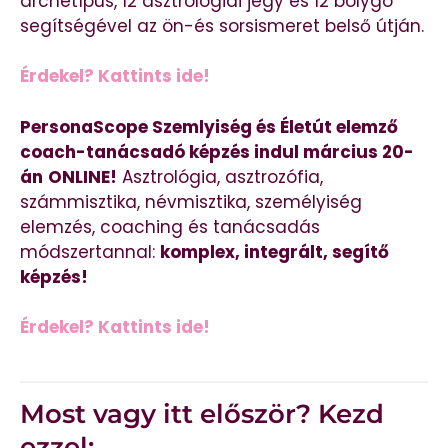
archetípus, 12 asztrológiai jegy és 12 bolygó
segítségével az ön-és sorsismeret belső útján.
Érdekel? Kattints ide!
PersonaScope Szemlyiség és Életút elemző
coach-tanácsadó képzés indul március 20-
án
ONLINE!
Asztrológia, asztrozófia,
számmisztika, névmisztika, személyiség
elemzés, coaching és tanácsadás
módszertannal:
komplex, integrált, segítő
képzés!
Érdekel? Kattints ide!
Most vagy itt először? Kezd
ezzel: