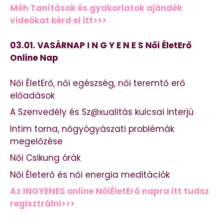
Méh Tanítások és gyakorlatok ajándék
videókat kérd el itt>>>
03.01. VASÁRNAP I N G Y E N E S Női ÉletErő
Online Nap
Női ÉletErő, női egészség, női teremtő erő
előadások
A Szenvedély és Sz@xualitás kulcsai interjú
Intim torna, nőgyógyászati problémák
megelőzése
Női Csikung órák
Női Életerő és női energia meditációk
Az INGYENES online NőiÉletErő napra itt tudsz
regisztrálni>>>