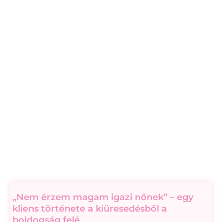
„Nem érzem magam igazi nőnek” – egy
kliens története a kiüresedésből a
boldogság felé