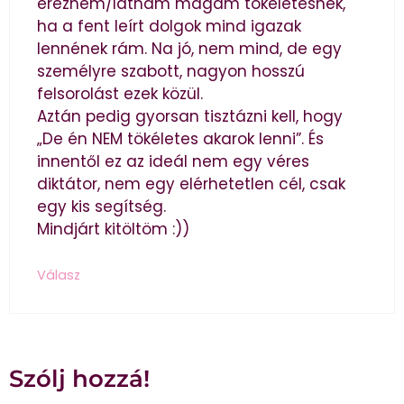
érezném/látnám magam tökéletesnek,
ha a fent leírt dolgok mind igazak
lennének rám. Na jó, nem mind, de egy
személyre szabott, nagyon hosszú
felsorolást ezek közül.
Aztán pedig gyorsan tisztázni kell, hogy
„De én NEM tökéletes akarok lenni”. És
innentől ez az ideál nem egy véres
diktátor, nem egy elérhetetlen cél, csak
egy kis segítség.
Mindjárt kitöltöm :))
Válasz
Szólj hozzá!