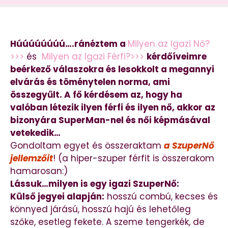
Húúúúúúúú….ránéztem a
Milyen az Igazi Nő?
>>>
és
Milyen az Igazi Férfi?>>>
kérdőíveimre
beérkező válaszokra és lesokkolt a megannyi
elvárás és töménytelen norma, ami
összegyűlt. A fő kérdésem az, hogy ha
valóban létezik ilyen férfi és ilyen nő, akkor az
bizonyára SuperMan-nel és női képmásával
vetekedik…
Gondoltam egyet és összeraktam
a SzuperNő
jellemzőit
! (a hiper-szuper férfit is összerakom
hamarosan:)
Lássuk…milyen is egy igazi SzuperNő:
Külső jegyei alapján:
hosszú combú, kecses és
könnyed járású, hosszú hajú és lehetőleg
szőke, esetleg fekete. A szeme tengerkék, de