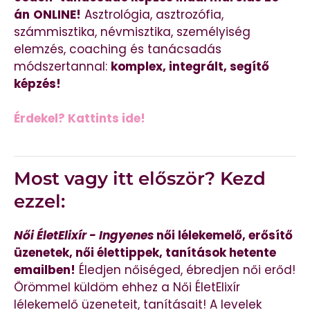
án
ONLINE!
Asztrológia, asztrozófia,
számmisztika, névmisztika, személyiség
elemzés, coaching és tanácsadás
módszertannal:
komplex, integrált, segítő
képzés!
Érdekel? Kattints ide!
Most vagy itt először? Kezd
ezzel:
Női ÉletElixír - Ingyenes
női lélekemelő, erősítő
üzenetek, női élettippek, tanítások hetente
emailben!
Éledjen nőiséged, ébredjen női erőd!
Örömmel küldöm ehhez a Női ÉletElixír
lélekemelő üzeneteit, tanításait! A levelek