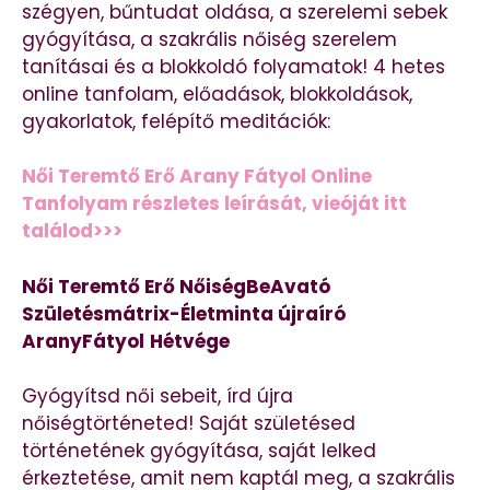
szégyen, bűntudat oldása, a szerelemi sebek
gyógyítása, a szakrális nőiség szerelem
tanításai és a blokkoldó folyamatok! 4 hetes
online tanfolam, előadások, blokkoldások,
gyakorlatok, felépítő meditációk:
Női Teremtő Erő Arany Fátyol Online
Tanfolyam részletes leírását, vieóját itt
találod>>>
Női Teremtő Erő NőiségBeAvató
Születésmátrix-Életminta újraíró
AranyFátyol
Hétvége
Gyógyítsd női sebeit, írd újra
nőiségtörténeted! Saját születésed
történetének gyógyítása, saját lelked
érkeztetése, amit nem kaptál meg, a szakrális