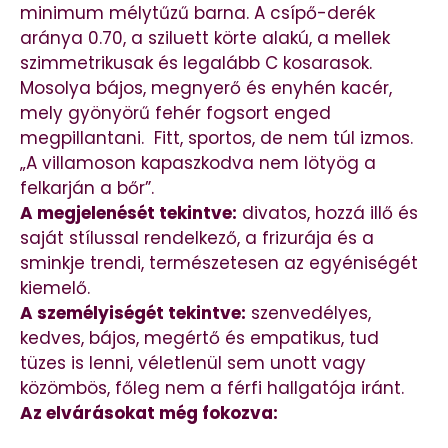
minimum mélytűzű barna. A csípő-derék
aránya 0.70, a sziluett körte alakú, a mellek
szimmetrikusak és legalább C kosarasok.
Mosolya bájos, megnyerő és enyhén kacér,
mely gyönyörű fehér fogsort enged
megpillantani. Fitt, sportos, de nem túl izmos.
„A villamoson kapaszkodva nem lötyög a
felkarján a bőr”.
A megjelenését tekintve:
divatos, hozzá illő és
saját stílussal rendelkező, a frizurája és a
sminkje trendi, természetesen az egyéniségét
kiemelő.
A személyiségét tekintve:
szenvedélyes,
kedves, bájos, megértő és empatikus, tud
tüzes is lenni, véletlenül sem unott vagy
közömbös, főleg nem a férfi hallgatója iránt.
Az elvárásokat még fokozva: