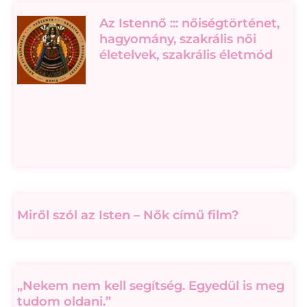
Az Istennő ::: nőiségtörténet,
hagyomány, szakrális női
életelvek, szakrális életmód
Miről szól az Isten – Nők című film?
„Nekem nem kell segítség. Egyedül is meg
tudom oldani.”