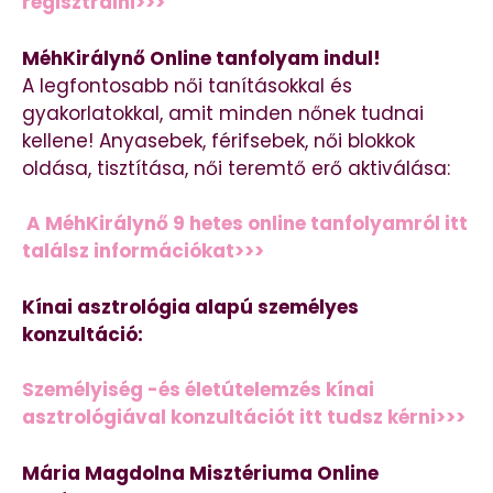
regisztrálni>>>
MéhKirálynő Online tanfolyam indul!
A legfontosabb női tanításokkal és
gyakorlatokkal, amit minden nőnek tudnai
kellene! Anyasebek, férifsebek, női blokkok
oldása, tisztítása, női teremtő erő aktiválása:
A MéhKirálynő 9 hetes online tanfolyamról itt
találsz információkat>>>
Kínai asztrológia alapú személyes
konzultáció:
Személyiség -és életútelemzés kínai
asztrológiával konzultációt itt tudsz kérni>>>
Mária Magdolna Misztériuma Online