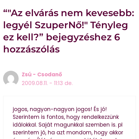
“"Az elvárás nem kevesebb:
legyél SzuperNő!" Tényleg
ez kell?” bejegyzéshez 6
hozzászólás
Zsú - Csodanő
2009.08.11. - 11:13 de.
jogos, nagyon-nagyon jogos! És jó!
Szerintem is fontos, hogy rendelkezzünk
idálokkal. Saját magunkkal szemben is. pl
szerintem jó, ha azt mondom, hogy akkor