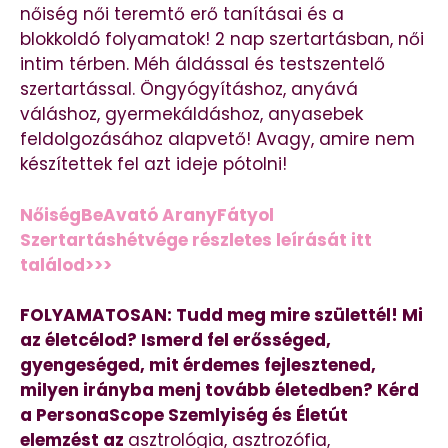
nőiség női teremtő erő tanításai és a
blokkoldó folyamatok! 2 nap szertartásban, női
intim térben. Méh áldással és testszentelő
szertartással. Öngyógyításhoz, anyává
váláshoz, gyermekáldáshoz, anyasebek
feldolgozásához alapvető! Avagy, amire nem
készítettek fel azt ideje pótolni!
NőiségBeAvató AranyFátyol
Szertartáshétvége részletes leírását itt
találod>>>
FOLYAMATOSAN: Tudd meg mire születtél! Mi
az életcélod? Ismerd fel erősséged,
gyengeséged, mit érdemes fejlesztened,
milyen irányba menj tovább életedben? Kérd
a PersonaScope Szemlyiség és Életút
elemzést az
asztrológia, asztrozófia,