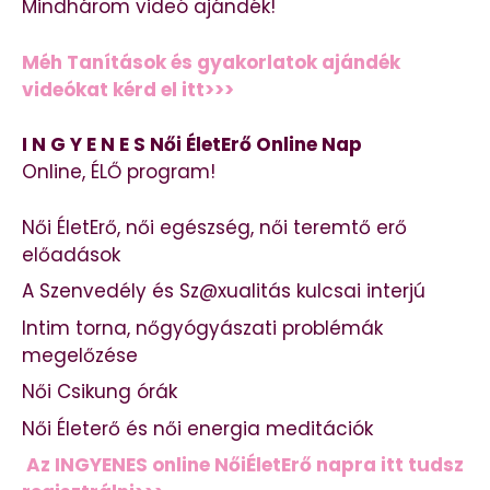
Mindhárom videó ajándék!
Méh Tanítások és gyakorlatok ajándék
videókat kérd el itt>>>
I N G Y E N E S Női ÉletErő Online Nap
Online, ÉLŐ program!
Női ÉletErő, női egészség, női teremtő erő
előadások
A Szenvedély és Sz@xualitás kulcsai interjú
Intim torna, nőgyógyászati problémák
megelőzése
Női Csikung órák
Női Életerő és női energia meditációk
Az INGYENES online NőiÉletErő napra itt tudsz