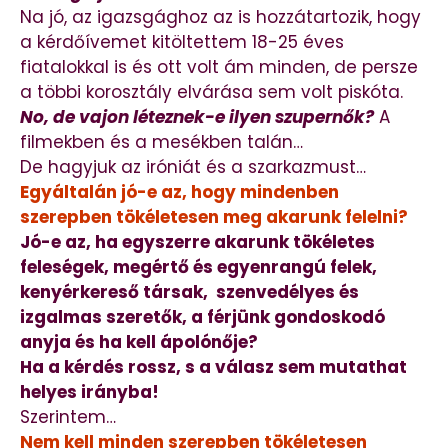
Na jó, az igazsgághoz az is hozzátartozik, hogy
a kérdőívemet kitöltettem 18-25 éves
fiatalokkal is és ott volt ám minden, de persze
a többi korosztály elvárása sem volt piskóta.
No, de vajon léteznek-e ilyen szupernők?
A
filmekben és a mesékben talán…
De hagyjuk az iróniát és a szarkazmust…
Egyáltalán jó-e az, hogy mindenben
szerepben tökéletesen meg akarunk felelni?
Jó-e az, ha egyszerre akarunk tökéletes
feleségek, megértő és egyenrangú felek,
kenyérkereső társak, szenvedélyes és
izgalmas szeretők, a férjünk gondoskodó
anyja és ha kell ápolónője?
Ha a kérdés rossz, s a válasz sem mutathat
helyes irányba!
Szerintem…
Nem kell minden szerepben tökéletesen