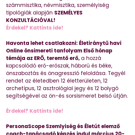
számmisztika, névmisztika, személyiség
tipológiák alapján
SZEMÉLYES
KONZULTÁCIÓVAL!
Érdekel? Kattints ide!
Havonta lehet csatlakozni: Életiránytű havi
Online önsimereti tanfolyam Első hónap
témája az ERŐ, teremtő erő,
a hozzá
kapcsolódó erő-erőszak, háború és béke,
önszaboztás és önagresszió feloldása. Tegyél
rendet az életedben 12 életterületen, 12
archetípus, 12 asztrológiai jegy és 12 bolygó
segítségével az ön-és sorsismeret belső útján.
Érdekel? Kattints ide!
PersonaScope Szemlyiség és Életút elemző
coach-tanácsadó képzés indul március 20-