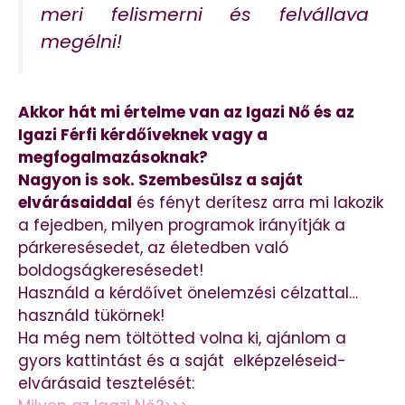
meri felismerni és felvállava
megélni!
Akkor hát mi értelme van az Igazi Nő és az
Igazi Férfi kérdőíveknek vagy a
megfogalmazásoknak?
Nagyon is sok. Szembesülsz a saját
elvárásaiddal
és fényt derítesz arra mi lakozik
a fejedben, milyen programok irányítják a
párkeresésedet, az életedben való
boldogságkeresésedet!
Használd a kérdőívet önelemzési célzattal…
használd tükörnek!
Ha még nem töltötted volna ki, ajánlom a
gyors kattintást és a saját elképzeléseid-
elvárásaid tesztelését: