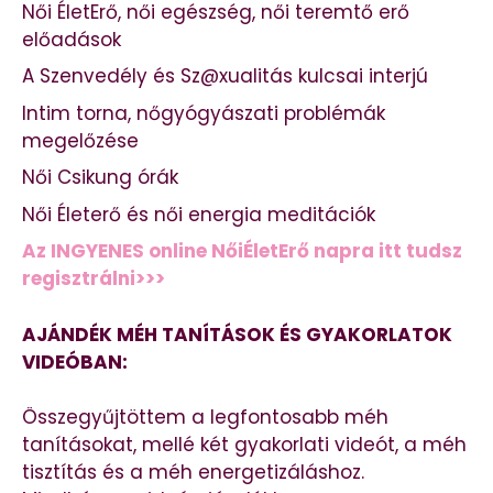
Női ÉletErő, női egészség, női teremtő erő
előadások
A Szenvedély és Sz@xualitás kulcsai interjú
Intim torna, nőgyógyászati problémák
megelőzése
Női Csikung órák
Női Életerő és női energia meditációk
Az INGYENES online NőiÉletErő napra itt tudsz
regisztrálni>>>
AJÁNDÉK MÉH TANÍTÁSOK ÉS GYAKORLATOK
VIDEÓBAN:
Összegyűjtöttem a legfontosabb méh
tanításokat, mellé két gyakorlati videót, a méh
tisztítás és a méh energetizáláshoz.