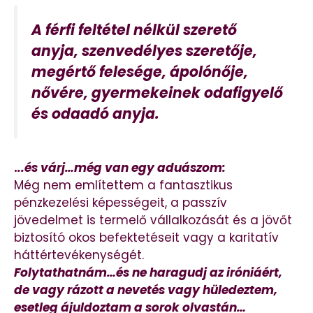
A férfi feltétel nélkül szerető
anyja, szenvedélyes szeretője,
megértő felesége, ápolónője,
nővére, gyermekeinek odafigyelő
és odaadó anyja.
.
..és várj…még van egy aduászom:
Még nem említettem a fantasztikus
pénzkezelési képességeit, a passzív
jövedelmet is termelő vállalkozását és a jövőt
biztosító okos befektetéseit vagy a karitatív
háttértevékenységét.
Folytathatnám…és ne haragudj az iróniáért,
de vagy rázott a nevetés vagy hüledeztem,
esetleg ájuldoztam a sorok olvastán…