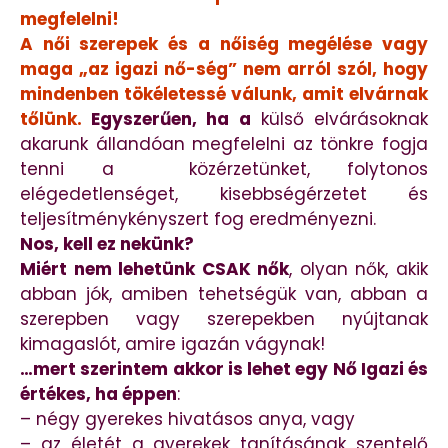
megfelelni!
A női szerepek és a nőiség megélése vagy
maga „az igazi nő-ség” nem arról szól, hogy
mindenben tökéletessé válunk, amit elvárnak
tőlünk.
Egyszerűen, ha a
külső elvárásoknak
akarunk állandóan megfelelni az tönkre fogja
tenni a közérzetünket, folytonos
elégedetlenséget, kisebbségérzetet és
teljesítménykényszert fog eredményezni.
Nos, kell ez nekünk?
Miért nem lehetünk CSAK nők
, olyan nők, akik
abban jók, amiben tehetségük van, abban a
szerepben vagy szerepekben nyújtanak
kimagaslót, amire igazán vágynak!
…mert szerintem akkor is lehet egy Nő Igazi és
értékes, ha éppen
:
– négy gyerekes hivatásos anya, vagy
– az életét a gyerekek tanításának szentelő