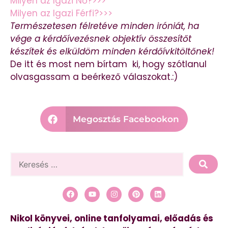
Milyen az Igazi Nő?>>>
Milyen az Igazi Férfi?>>>
Természetesen félretéve minden iróniát, ha
vége a kérdőívezésnek objektív összesítőt
készítek és elküldöm minden kérdőívkitöltőnek!
De itt és most nem bírtam ki, hogy szótlanul
olvasgassam a beérkező válaszokat.:)
Megosztás Facebookon
Nikol könyvei, online tanfolyamai, előadás és