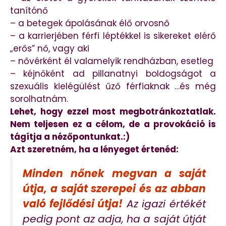
tanítónő
– a betegek ápolásának élő orvosnő
– a karrierjében férfi léptékkel is sikereket elérő
„erős” nő, vagy aki
– nővérként él valamelyik rendházban, esetleg
– kéjnőként ad pillanatnyi boldogságot a
szexuális kielégülést űző férfiaknak …és még
sorolhatnám.
Lehet, hogy ezzel most megbotránkoztatlak.
Nem teljesen ez a célom, de a provokáció is
tágítja a nézőpontunkat.:)
Azt szeretném, ha a lényeget értenéd:
Minden nőnek megvan a saját
útja, a saját szerepei és az abban
való fejlődési útja!
Az igazi értékét
pedig pont az adja, ha a saját útját