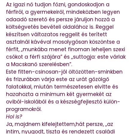
Az igazi nő tudjon főzni, gondoskodjon a
férfiról, a gyermekeiről, mindeközben legyen
odaadó szerető és persze járuljon hozzá a
költségvetés bevételi oldalához is. Reggel
készítsen változatos reggelit és terített
asztalnál kávéval mosolygósan köszöntse a
férfit, „munkába menet finoman leheljen szexi
csókot a férfi szájára” és „suttogja: este várlak
a Macskanő szerelésben”.
Este fitten-csinosan-jól öltözötten-sminkben
és frizurában várja este az urát gőzölgő
falatokkal, miután természetesen elvitte és
hazahozta a minimum két gyermekét az
oviból-iskolából és a készségfejlesztő külön-
programokról.
Hol is?
Ja, majdnem kifelejtettem,hát persze, „az
intim, nyugodt, tiszta és rendezett családi