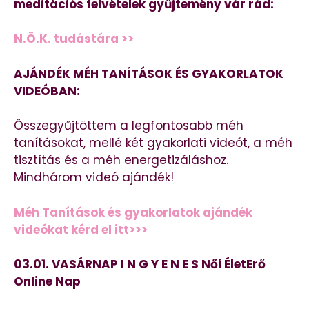
meditációs felvételek gyűjtemény vár rád:
N.Ö.K. tudástára >>
AJÁNDÉK MÉH TANÍTÁSOK ÉS GYAKORLATOK
VIDEÓBAN:
Összegyűjtöttem a legfontosabb méh
tanításokat, mellé két gyakorlati videót, a méh
tisztítás és a méh energetizáláshoz.
Mindhárom videó ajándék!
Méh Tanítások és gyakorlatok ajándék
videókat kérd el itt>>>
03.01. VASÁRNAP I N G Y E N E S Női ÉletErő
Online Nap