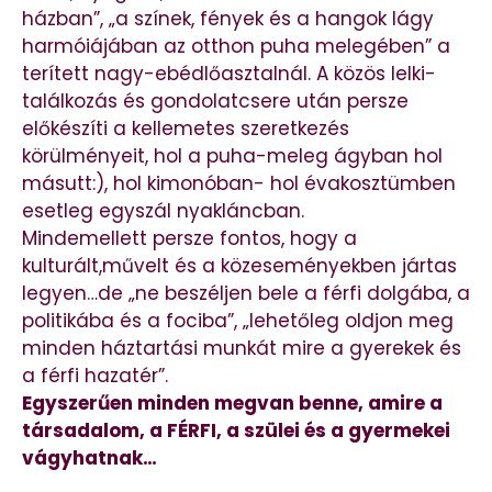
házban”, „a színek, fények és a hangok lágy
harmóiájában az otthon puha melegében” a
terített nagy-ebédlőasztalnál. A közös lelki-
találkozás és gondolatcsere után persze
előkészíti a kellemetes szeretkezés
körülményeit, hol a puha-meleg ágyban hol
másutt:), hol kimonóban- hol évakosztümben
esetleg egyszál nyakláncban.
Mindemellett persze fontos, hogy a
kulturált,művelt és a közeseményekben jártas
legyen…de „ne beszéljen bele a férfi dolgába, a
politikába és a fociba”, „lehetőleg oldjon meg
minden háztartási munkát mire a gyerekek és
a férfi hazatér”.
Egyszerűen minden megvan benne, amire a
társadalom, a FÉRFI, a szülei és a gyermekei
vágyhatnak…