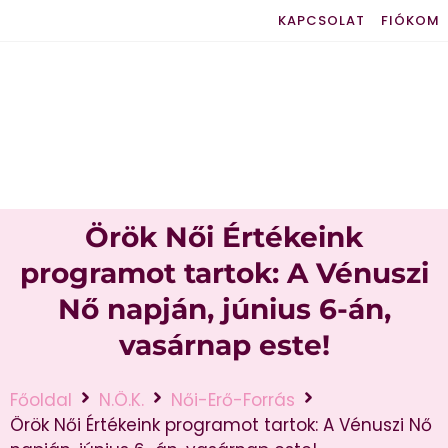
KAPCSOLAT
FIÓKOM
Örök Női Értékeink
programot tartok: A Vénuszi
Nő napján, június 6-án,
vasárnap este!
Főoldal
N.Ö.K.
Női-Erő-Forrás
Örök Női Értékeink programot tartok: A Vénuszi Nő