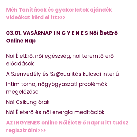
Méh Tanítások és gyakorlatok ajándék
videókat kérd el itt>>>
03.01. VASÁRNAP I N G Y E N E S Női ÉletErő
Online Nap
Női ÉletErő, női egészség, női teremtő erő
előadások
A Szenvedély és Sz@xualitás kulcsai interjú
Intim torna, nőgyógyászati problémák
megelőzése
Női Csikung órák
Női Életerő és női energia meditációk
Az INGYENES online NőiÉletErő napra itt tudsz
regisztrálni>>>