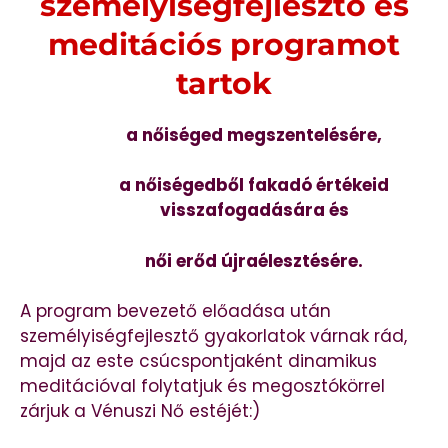
személyiségfejlesztő és
meditációs programot
tartok
a nőiséged megszentelésére,
a nőiségedből fakadó értékeid
visszafogadására és
női erőd újraélesztésére.
A program bevezető előadása után
személyiségfejlesztő gyakorlatok várnak rád,
majd az este csúcspontjaként dinamikus
meditációval folytatjuk és megosztókörrel
zárjuk a Vénuszi Nő estéjét:)