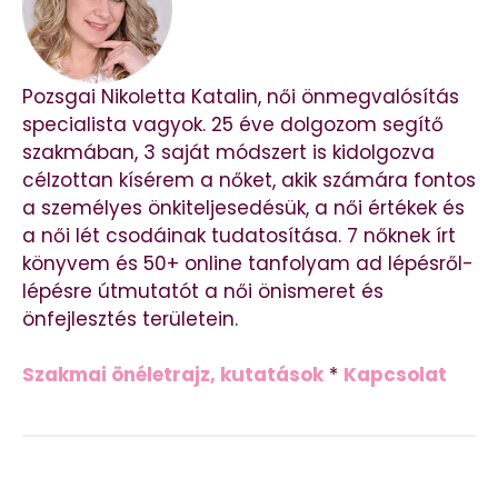
Pozsgai Nikoletta Katalin, női önmegvalósítás
specialista vagyok. 25 éve dolgozom segítő
szakmában, 3 saját módszert is kidolgozva
célzottan kísérem a nőket, akik számára fontos
a személyes önkiteljesedésük, a női értékek és
a női lét csodáinak tudatosítása. 7 nőknek írt
könyvem és 50+ online tanfolyam ad lépésről-
lépésre útmutatót a női önismeret és
önfejlesztés területein.
Szakmai önéletrajz, kutatások
*
Kapcsolat