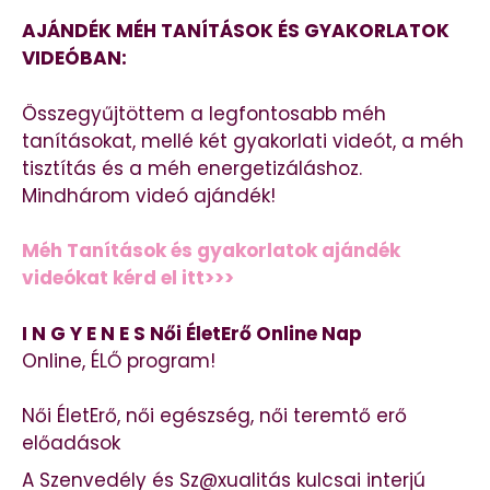
AJÁNDÉK MÉH TANÍTÁSOK ÉS GYAKORLATOK
VIDEÓBAN:
Összegyűjtöttem a legfontosabb méh
tanításokat, mellé két gyakorlati videót, a méh
tisztítás és a méh energetizáláshoz.
Mindhárom videó ajándék!
Méh Tanítások és gyakorlatok ajándék
videókat kérd el itt>>>
I N G Y E N E S Női ÉletErő Online Nap
Online, ÉLŐ program!
Női ÉletErő, női egészség, női teremtő erő
előadások
A Szenvedély és Sz@xualitás kulcsai interjú