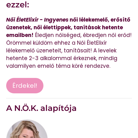
ezzel:
Női ÉletElixír - Ingyenes
női lélekemelő, erősítő
üzenetek, női élettippek, tanítások hetente
emailben!
Éledjen nőiséged, ébredjen női erőd!
Örömmel küldöm ehhez a Női ÉletElixír
lélekemelő üzeneteit, tanításait! A levelek
hetente 2-3 alkalommal érkeznek, mindig
valamilyen emelő téma köré rendezve.
Érdekel!
A N.Ö.K. alapítója