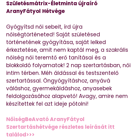
Születésmátrix-Életminta újraíró
AranyFátyol
Hétvége
Gyógyítsd női sebeit, írd újra
nőiségtörténeted! Saját születésed
történetének gyógyítása, saját lelked
érkeztetése, amit nem kaptál meg, a szakrális
nőiség női teremtő erő tanításai és a
blokkoldó folyamatok! 2 nap szertartásban, női
intim térben. Méh áldással és testszentelő
szertartással. Öngyógyításhoz, anyává
váláshoz, gyermekáldáshoz, anyasebek
feldolgozásához alapvető! Avagy, amire nem
készítettek fel azt ideje pótolni!
NőiségBeAvató AranyFátyol
Szertartáshétvége részletes leírását itt
találod>>>