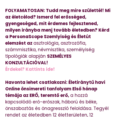
FOLYAMATOSAN: Tudd meg mire születtél! Mi
az életcélod? Ismerd fel erősséged,
gyengeséged, mit érdemes fejlesztened,
milyen irányba menj tovább életedben? Kérd
a PersonaScope Szemlyiség és Életút
elemzést az
asztrológia, asztrozófia,
számmisztika, névmisztika, személyiség
tipológiák alapján
SZEMÉLYES
KONZULTÁCIÓVAL!
Érdekel? Kattints ide!
Havonta lehet csatlakozni: Életiránytű havi
Online önsimereti tanfolyam Első hónap
témája az ERŐ, teremtő erő,
a hozzá
kapcsolódó erő-erőszak, háború és béke,
önszaboztás és önagresszió feloldása. Tegyél
rendet az életedben 12 életterületen, 12