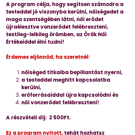
A program célja, hogy segítsen számodra a
testeddel jó viszonyba kerülni, nőiségedet a
maga szentségében látni, női erődet
újraélesztve vonzerődet felébreszteni,
testileg-lelkileg örömben, az Örök Női
Értékeiddel élni tudni!
Érdemes eljönnöd, ha
szeretnél:
nőiséged titkaiba bepillantást nyerni,
a testeddel meghitt kapcsolatba
kerülni,
erőforrásaiddal újra kapcsolódni és
női vonzerődet felébreszteni!
A részvételi díj: 2 500Ft.
Ez a program nyitott,
tehát hozhatsz