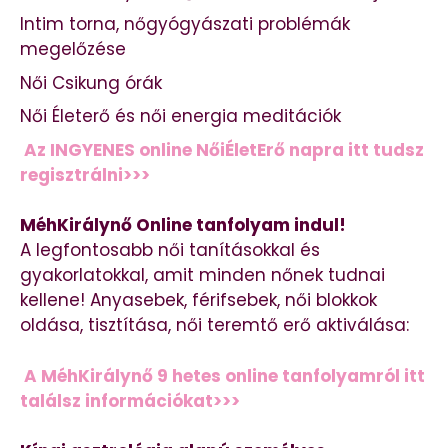
Intim torna, nőgyógyászati problémák
megelőzése
Női Csikung órák
Női Életerő és női energia meditációk
Az INGYENES online NőiÉletErő napra itt tudsz
regisztrálni>>>
MéhKirálynő Online tanfolyam indul!
A legfontosabb női tanításokkal és
gyakorlatokkal, amit minden nőnek tudnai
kellene! Anyasebek, férifsebek, női blokkok
oldása, tisztítása, női teremtő erő aktiválása:
A MéhKirálynő 9 hetes online tanfolyamról itt
találsz információkat>>>