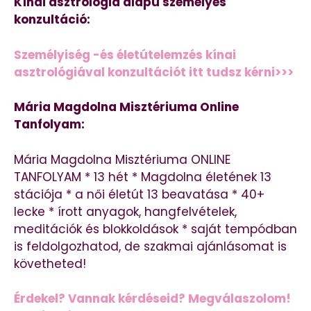
Kínai asztrológia alapú személyes
konzultáció:
Személyiség -és életútelemzés kínai
asztrológiával konzultációt itt tudsz kérni>>>
Mária Magdolna Misztériuma Online
Tanfolyam:
Mária Magdolna Misztériuma ONLINE
TANFOLYAM * 13 hét * Magdolna életének 13
stációja * a női életút 13 beavatása * 40+
lecke * írott anyagok, hangfelvételek,
meditációk és blokkoldások * saját tempódban
is feldolgozhatod, de szakmai ajánlásomat is
követheted!
Érdekel? Vannak kérdéseid? Megválaszolom!