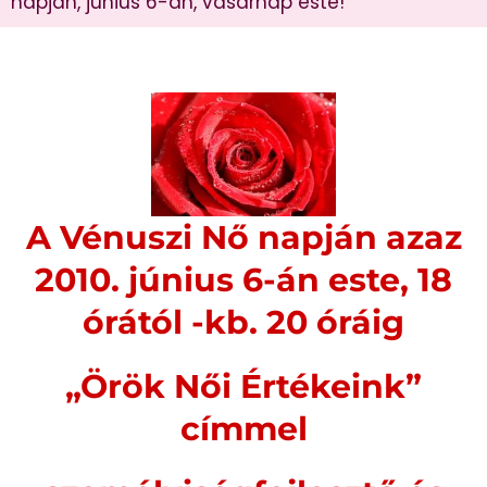
napján, június 6-án, vasárnap este!
A Vénuszi Nő napján azaz
2010. június 6-án este,
18
órától -kb. 20 óráig
„Örök Női Értékeink”
címmel