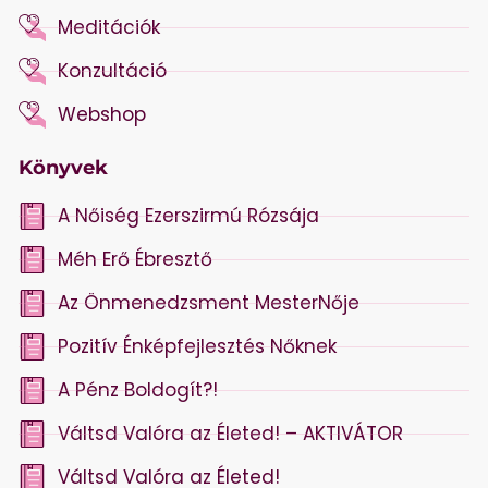
Meditációk
Konzultáció
Webshop
Könyvek
A Nőiség Ezerszirmú Rózsája
Méh Erő Ébresztő
Az Önmenedzsment MesterNője
Pozitív Énképfejlesztés Nőknek
A Pénz Boldogít?!
Váltsd Valóra az Életed! – AKTIVÁTOR
Váltsd Valóra az Életed!