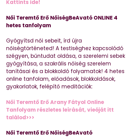
Kattints ide!
Női Teremtő Erő NőiségBeAvató ONLINE 4
hetes tanfolyam
Gyógyítsd női sebeit, írd újra
nőiségtörténeted! A testiséghez kapcsolódó
szégyen, bűntudat oldása, a szerelemi sebek
gyógyítása, a szakrális nőiség szerelem
tanításai és a blokkoldó folyamatok! 4 hetes
online tanfolam, előadások, blokkoldások,
gyakorlatok, felépítő meditációk:
Női Teremtő Erő Arany Fátyol Online
Tanfolyam részletes leírását, vieóját itt
találod>>>
Női Teremtő Erő NőiségBeAvató