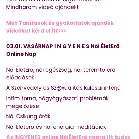
Mindhárom videó ajándék!
Méh Tanítások és gyakorlatok ajándék
videókat kérd el itt>>>
03.01. VASÁRNAP I N G Y E N E S Női ÉletErő
Online Nap
Női ÉletErő, női egészség, női teremtő erő
előadások
A Szenvedély és Sz@xualitás kulcsai interjú
Intim torna, nőgyógyászati problémák
megelőzése
Női Csikung órák
Női Életerő és női energia meditációk
Az INGYENES online NőiÉletErő napra itt tudsz