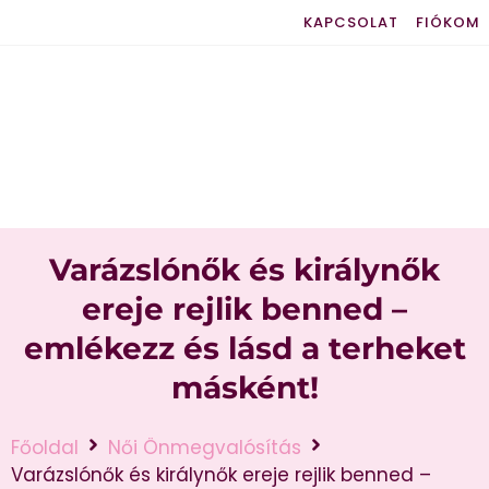
KAPCSOLAT
FIÓKOM
Varázslónők és királynők
ereje rejlik benned –
emlékezz és lásd a terheket
másként!
Főoldal
Női Önmegvalósítás
Varázslónők és királynők ereje rejlik benned –