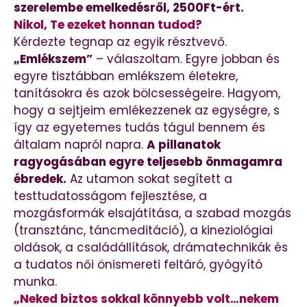
szerelembe emelkedésről, 2500Ft-ért.
Nikol, Te ezeket honnan tudod?
Kérdezte tegnap az egyik résztvevő.
„Emlékszem”
– válaszoltam. Egyre jobban és
egyre tisztábban emlékszem életekre,
tanításokra és azok bölcsességeire. Hagyom,
hogy a sejtjeim emlékezzenek az egységre, s
így az egyetemes tudás tágul bennem és
általam napról napra.
A pillanatok
ragyogásában egyre teljesebb önmagamra
ébredek.
Az utamon sokat segített a
testtudatosságom fejlesztése, a
mozgásformák elsajátítása, a szabad mozgás
(transztánc, táncmeditáció), a kineziológiai
oldások, a családállítások, drámatechnikák és
a tudatos női önismereti feltáró, gyógyító
munka.
„Neked biztos sokkal könnyebb volt…nekem