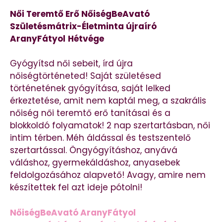
Női Teremtő Erő NőiségBeAvató
Születésmátrix-Életminta újraíró
AranyFátyol
Hétvége
Gyógyítsd női sebeit, írd újra
nőiségtörténeted! Saját születésed
történetének gyógyítása, saját lelked
érkeztetése, amit nem kaptál meg, a szakrális
nőiség női teremtő erő tanításai és a
blokkoldó folyamatok! 2 nap szertartásban, női
intim térben. Méh áldással és testszentelő
szertartással. Öngyógyításhoz, anyává
váláshoz, gyermekáldáshoz, anyasebek
feldolgozásához alapvető! Avagy, amire nem
készítettek fel azt ideje pótolni!
NőiségBeAvató AranyFátyol