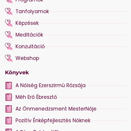
Tanfolyamok
Képzések
Meditációk
Konzultáció
Webshop
Könyvek
A Nőiség Ezerszirmú Rózsája
Méh Erő Ébresztő
Az Önmenedzsment MesterNője
Pozitív Énképfejlesztés Nőknek