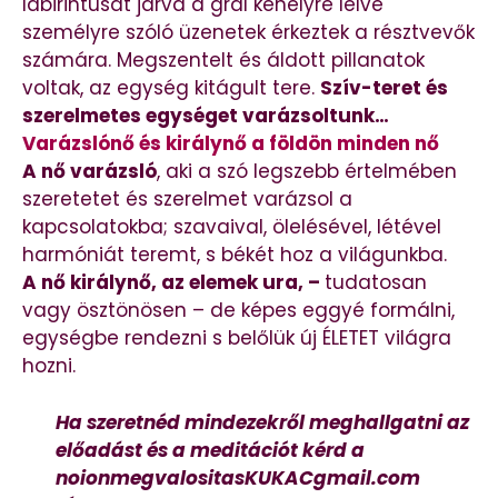
labirintusát járva a grál kehelyre lelve
személyre szóló üzenetek érkeztek a résztvevők
számára. Megszentelt és áldott pillanatok
voltak, az egység kitágult tere.
Szív-teret és
szerelmetes egységet varázsoltunk…
Varázslónő és királynő a földön minden nő
A nő varázsló
, aki a szó legszebb értelmében
szeretetet és szerelmet varázsol a
kapcsolatokba; szavaival, ölelésével, létével
harmóniát teremt, s békét hoz a világunkba.
A nő királynő, az elemek ura, –
tudatosan
vagy ösztönösen – de képes eggyé formálni,
egységbe rendezni s belőlük új ÉLETET világra
hozni.
Ha szeretnéd mindezekről meghallgatni az
előadást és a meditációt kérd a
noionmegvalositasKUKACgmail.com