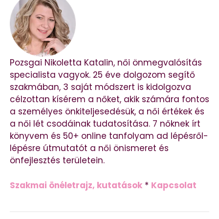
Pozsgai Nikoletta Katalin, női önmegvalósítás
specialista vagyok. 25 éve dolgozom segítő
szakmában, 3 saját módszert is kidolgozva
célzottan kísérem a nőket, akik számára fontos
a személyes önkiteljesedésük, a női értékek és
a női lét csodáinak tudatosítása. 7 nőknek írt
könyvem és 50+ online tanfolyam ad lépésről-
lépésre útmutatót a női önismeret és
önfejlesztés területein.
Szakmai önéletrajz, kutatások
*
Kapcsolat