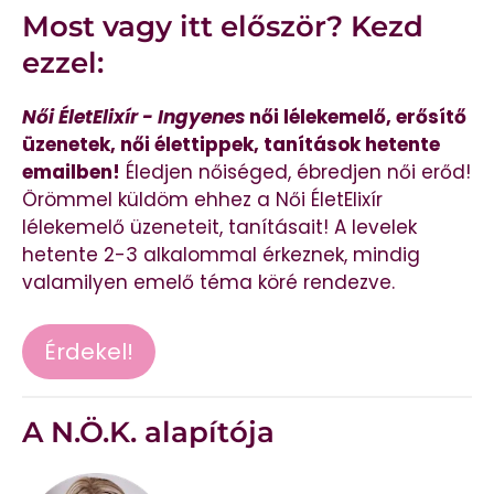
Most vagy itt először? Kezd
ezzel:
Női ÉletElixír - Ingyenes
női lélekemelő, erősítő
üzenetek, női élettippek, tanítások hetente
emailben!
Éledjen nőiséged, ébredjen női erőd!
Örömmel küldöm ehhez a Női ÉletElixír
lélekemelő üzeneteit, tanításait! A levelek
hetente 2-3 alkalommal érkeznek, mindig
valamilyen emelő téma köré rendezve.
Érdekel!
A N.Ö.K. alapítója