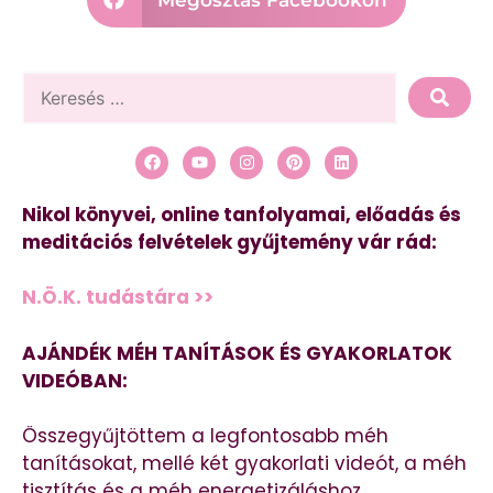
Nikol könyvei, online tanfolyamai, előadás és
meditációs felvételek gyűjtemény vár rád:
N.Ö.K. tudástára >>
AJÁNDÉK MÉH TANÍTÁSOK ÉS GYAKORLATOK
VIDEÓBAN:
Összegyűjtöttem a legfontosabb méh
tanításokat, mellé két gyakorlati videót, a méh
tisztítás és a méh energetizáláshoz.