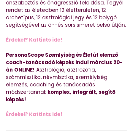
önszaboztás és önagresszió feloldása. Tegyél
rendet az életedben 12 életterületen, 12
archetípus, 12 asztrológiai jegy és 12 bolygó
segítségével az ön-és sorsismeret belső útján.
Érdekel? Kattints ide!
PersonaScope Szemlyiség és Életút elemző
coach-tanácsadó képzés indul március 20-
án
ONLINE!
Asztrológia, asztrozófia,
számmisztika, névmisztika, személyiség
elemzés, coaching és tanácsadás
módszertannal:
komplex, integrált, segítő
képzés!
Érdekel? Kattints ide!