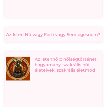
Az Isten Nő vagy Férfi vagy Semlegesnem?
Az Istennő ::: nőiségtörténet,
hagyomány, szakrális női
életelvek, szakrális életmód