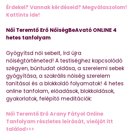
Érdekel? Vannak kérdéseid? Megválaszolom!
Kattints ide!
Női Teremtő Erő NőiségBeAvató ONLINE 4
hetes tanfolyam
Gyógyítsd női sebeit, írd újra
nőiségtörténeted! A testiséghez kapcsolódó
szégyen, bűntudat oldása, a szerelemi sebek
gyógyítása, a szakrális nőiség szerelem
tanításai és a blokkoldó folyamatok! 4 hetes
online tanfolam, előadások, blokkoldások,
gyakorlatok, felépítő meditációk:
Női Teremtő Erő Arany Fátyol Online
Tanfolyam részletes leírását, vieóját itt
találod>>>