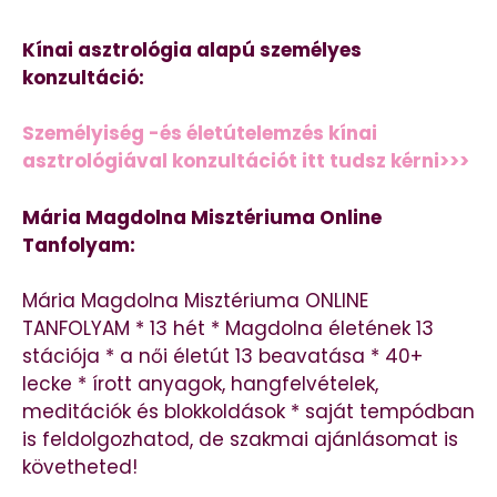
Kínai asztrológia alapú személyes
konzultáció:
Személyiség -és életútelemzés kínai
asztrológiával konzultációt itt tudsz kérni>>>
Mária Magdolna Misztériuma Online
Tanfolyam:
Mária Magdolna Misztériuma ONLINE
TANFOLYAM * 13 hét * Magdolna életének 13
stációja * a női életút 13 beavatása * 40+
lecke * írott anyagok, hangfelvételek,
meditációk és blokkoldások * saját tempódban
is feldolgozhatod, de szakmai ajánlásomat is
követheted!