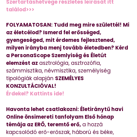
Szertartáshétvége részletes leírását itt
találod>>>
FOLYAMATOSAN: Tudd meg mire születtél! Mi
az életcélod? Ismerd fel erősséged,
gyengeséged, mit érdemes fejlesztened,
milyen irányba menj tovább életedben? Kérd
a PersonaScope Szemlyiség és Életút
elemzést az
asztrológia, asztrozófia,
számmisztika, névmisztika, személyiség
tipológiák alapján
SZEMÉLYES
KONZULTÁCIÓVAL!
Érdekel? Kattints ide!
Havonta lehet csatlakozni: Életiránytű havi
Online önsimereti tanfolyam Első hónap
témája az ERŐ, teremtő erő,
a hozzá
kapcsolódó erő-erőszak, háború és béke,