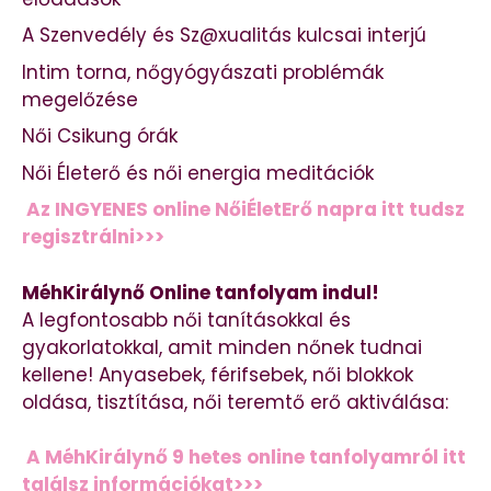
A Szenvedély és Sz@xualitás kulcsai interjú
Intim torna, nőgyógyászati problémák
megelőzése
Női Csikung órák
Női Életerő és női energia meditációk
Az INGYENES online NőiÉletErő napra itt tudsz
regisztrálni>>>
MéhKirálynő Online tanfolyam indul!
A legfontosabb női tanításokkal és
gyakorlatokkal, amit minden nőnek tudnai
kellene! Anyasebek, férifsebek, női blokkok
oldása, tisztítása, női teremtő erő aktiválása:
A MéhKirálynő 9 hetes online tanfolyamról itt
találsz információkat>>>