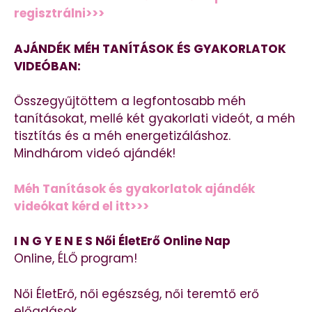
regisztrálni>>>
AJÁNDÉK MÉH TANÍTÁSOK ÉS GYAKORLATOK
VIDEÓBAN:
Összegyűjtöttem a legfontosabb méh
tanításokat, mellé két gyakorlati videót, a méh
tisztítás és a méh energetizáláshoz.
Mindhárom videó ajándék!
Méh Tanítások és gyakorlatok ajándék
videókat kérd el itt>>>
I N G Y E N E S Női ÉletErő Online Nap
Online, ÉLŐ program!
Női ÉletErő, női egészség, női teremtő erő
előadások