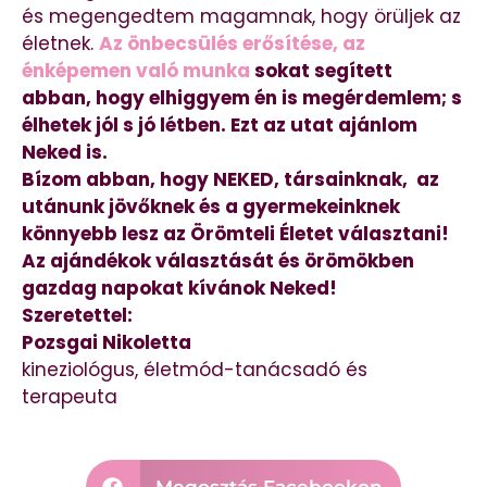
és megengedtem magamnak, hogy örüljek az
életnek.
Az önbecsülés erősítése, az
énképemen való munka
sokat segített
abban, hogy elhiggyem én is megérdemlem; s
élhetek jól s jó létben. Ezt az utat ajánlom
Neked is.
Bízom abban, hogy NEKED, társainknak, az
utánunk jövőknek és a gyermekeinknek
könnyebb lesz az Örömteli Életet választani!
Az ajándékok választását és örömökben
gazdag napokat kívánok Neked!
Szeretettel:
Pozsgai Nikoletta
kineziológus, életmód-tanácsadó és
terapeuta
Megosztás Facebookon