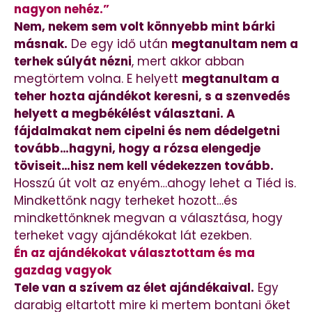
nagyon nehéz.”
Nem, nekem sem volt könnyebb mint bárki
másnak.
De egy idő után
megtanultam nem a
terhek súlyát nézni
, mert akkor abban
megtörtem volna. E helyett
megtanultam a
teher hozta ajándékot keresni, s a szenvedés
helyett a megbékélést választani. A
fájdalmakat nem cipelni és nem dédelgetni
tovább…hagyni, hogy a rózsa elengedje
töviseit…hisz nem kell védekezzen tovább.
Hosszú út volt az enyém…ahogy lehet a Tiéd is.
Mindkettőnk nagy terheket hozott…és
mindkettőnknek megvan a választása, hogy
terheket vagy ajándékokat lát ezekben.
Én az ajándékokat választottam és ma
gazdag vagyok
Tele van a szívem az élet ajándékaival.
Egy
darabig eltartott mire ki mertem bontani őket