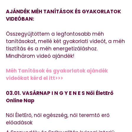
AJÁNDÉK MÉH TANÍTÁSOK ÉS GYAKORLATOK
VIDEÓBAN:
Összegyűjtöttem a legfontosabb méh
tanításokat, mellé két gyakorlati videót, a méh
tisztítás és a méh energetizáláshoz.
Mindhárom videó ajándék!
Méh Tanítások és gyakorlatok ajándék
videókat kérd el itt>>>
03.01. VASÁRNAP I N G Y E N E S Női ÉletErő
Online Nap
Női ÉletErő, női egészség, női teremtő erő
előadások