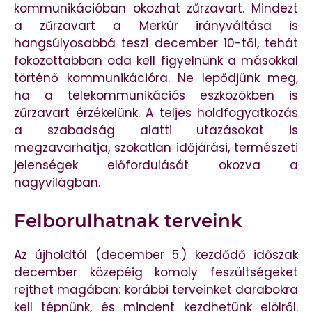
kommunikációban okozhat zűrzavart. Mindezt
a zűrzavart a Merkúr irányváltása is
hangsúlyosabbá teszi december 10-től, tehát
fokozottabban oda kell figyelnünk a másokkal
történő kommunikációra. Ne lepődjünk meg,
ha a telekommunikációs eszközökben is
zűrzavart érzékelünk. A teljes holdfogyatkozás
a szabadság alatti utazásokat is
megzavarhatja, szokatlan időjárási, természeti
jelenségek előfordulását okozva a
nagyvilágban.
Felborulhatnak terveink
Az újholdtól (december 5.) kezdődő időszak
december közepéig komoly feszültségeket
rejthet magában: korábbi terveinket darabokra
kell tépnünk, és mindent kezdhetünk elölről.