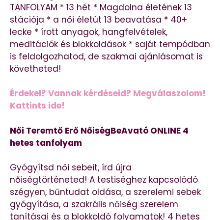
TANFOLYAM * 13 hét * Magdolna életének 13
stációja * a női életút 13 beavatása * 40+
lecke * írott anyagok, hangfelvételek,
meditációk és blokkoldások * saját tempódban
is feldolgozhatod, de szakmai ajánlásomat is
követheted!
Érdekel? Vannak kérdéseid? Megválaszolom!
Kattints ide!
Női Teremtő Erő NőiségBeAvató ONLINE 4
hetes tanfolyam
Gyógyítsd női sebeit, írd újra
nőiségtörténeted! A testiséghez kapcsolódó
szégyen, bűntudat oldása, a szerelemi sebek
gyógyítása, a szakrális nőiség szerelem
tanításai és a blokkoldó folyamatok! 4 hetes