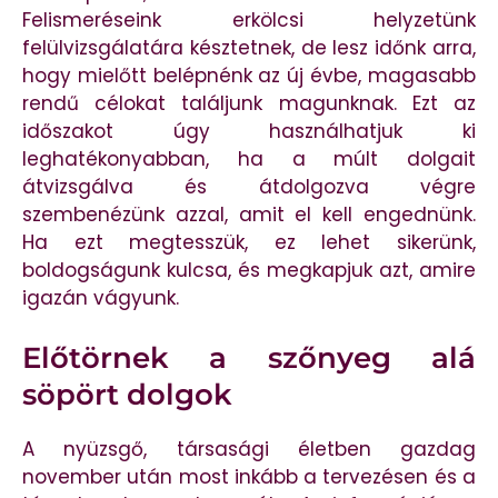
Felismeréseink erkölcsi helyzetünk
felülvizsgálatára késztetnek, de lesz időnk arra,
hogy mielőtt belépnénk az új évbe, magasabb
rendű célokat találjunk magunknak. Ezt az
időszakot úgy használhatjuk ki
leghatékonyabban, ha a múlt dolgait
átvizsgálva és átdolgozva végre
szembenézünk azzal, amit el kell engednünk.
Ha ezt megtesszük, ez lehet sikerünk,
boldogságunk kulcsa, és megkapjuk azt, amire
igazán vágyunk.
Előtörnek a szőnyeg alá
söpört dolgok
A nyüzsgő, társasági életben gazdag
november után most inkább a tervezésen és a