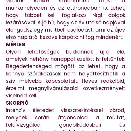
Viharos időkre számíthatsz most a
munkahelyeden és az otthonodban is. Lehet,
hogy többet kell foglalkozz régi dolgok
lezárásával. A jó hír, hogy az év utolsó napjával
elengedsz egy múltbeli csalódást, ami az újév
első napjától kezdve kárpótolni fog mindenért.
MÉRLEG
Olyan lehetőségek bukkannak újra elő,
amelyek néhány hónappal ezelőtt is feltűntek.
Elégedetlenséged mögött az lehet, hogy a
könnyű szórakozások nem helyettesíthetik a
szív mélyebb kapcsolatait. Heves reakcióid,
érzelmi megnyilvánulásaid következményeit
viselned kell.
SKORPIÓ
Intenzív életedet visszatekintéssel zárod,
melynek során átgondolod a múltat,
felülvizsgálod gondolkodásbeli és