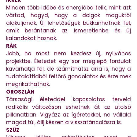
IKREK
Minden több időbe és energiába telik, mint azt
vártad, hagyd, hogy a dolgok maguktól
alakuljanak. Új lehetőségek bukkanhatnak fel,
amik berántanak az ismeretlenbe és új
kalandokat hoznak.
RÁK
Jobb, ha most nem kezdesz új, nyilvános
projektbe. Életedet egy sor meglepő fordulat
kavarhatja fel, de számíthatsz arra is, hogy a
tudatalattidból feltörő gondolatok és érzelmek
megríkathatnak.
OROSZLÁN
Társasági életeddel kapcsolatos terveid
radikális változáson eshetnek át az utolsó
pillanatban. Vigyázz az ígéretekkel, ne vállald
magad túl, állj készen a visszatáncolásra is.
SZŰZ