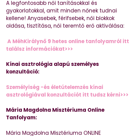
A legfontosabb női tanításokkal és
gyakorlatokkal, amit minden nőnek tudnai
kellene! Anyasebek, férifsebek, női blokkok
oldása, tisztítása, női teremtő erő aktiválása:
A MéhKirálynő 9 hetes online tanfolyamról itt
találsz információkat>>>
Kínai asztrológia alapú személyes
konzultáció:
Személyiség -és életútelemzés kínai
asztrológiával konzultációt itt tudsz kérni>>>
Mária Magdolna Misztériuma Online
Tanfolyam:
Mária Magdolna Misztériuma ONLINE