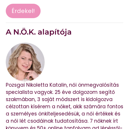
Érdekel!
A N.Ö.K. alapítója
Pozsgai Nikoletta Katalin, női önmegvalósítás
specialista vagyok. 25 éve dolgozom segítő
szakmában, 3 saját módszert is kidolgozva
célzottan kísérem a nőket, akik számára fontos
a személyes önkiteljesedésük, a női értékek és
a női lét csodáinak tudatosítása. 7 nőknek írt
könyvem és 50+ online tanfolyam ad lépésről-