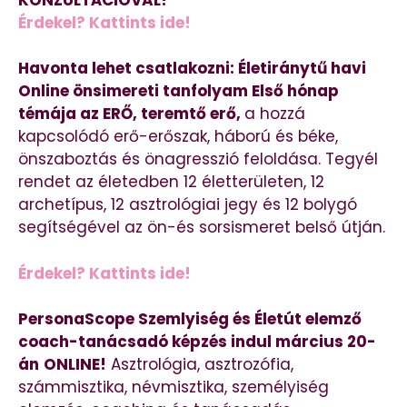
Érdekel? Kattints ide!
Havonta lehet csatlakozni: Életiránytű havi
Online önsimereti tanfolyam Első hónap
témája az ERŐ, teremtő erő,
a hozzá
kapcsolódó erő-erőszak, háború és béke,
önszaboztás és önagresszió feloldása. Tegyél
rendet az életedben 12 életterületen, 12
archetípus, 12 asztrológiai jegy és 12 bolygó
segítségével az ön-és sorsismeret belső útján.
Érdekel? Kattints ide!
PersonaScope Szemlyiség és Életút elemző
coach-tanácsadó képzés indul március 20-
án
ONLINE!
Asztrológia, asztrozófia,
számmisztika, névmisztika, személyiség