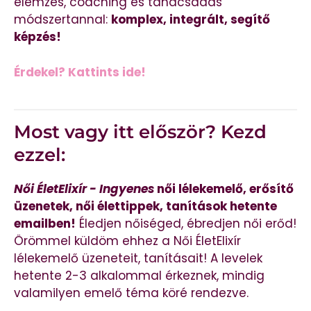
elemzés, coaching és tanácsadás
módszertannal:
komplex, integrált, segítő
képzés!
Érdekel? Kattints ide!
Most vagy itt először? Kezd
ezzel:
Női ÉletElixír - Ingyenes
női lélekemelő, erősítő
üzenetek, női élettippek, tanítások hetente
emailben!
Éledjen nőiséged, ébredjen női erőd!
Örömmel küldöm ehhez a Női ÉletElixír
lélekemelő üzeneteit, tanításait! A levelek
hetente 2-3 alkalommal érkeznek, mindig
valamilyen emelő téma köré rendezve.