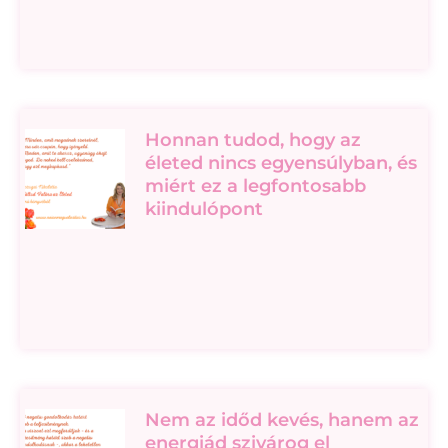
Honnan tudod, hogy az
életed nincs egyensúlyban, és
miért ez a legfontosabb
kiindulópont
Nem az időd kevés, hanem az
energiád szivárog el