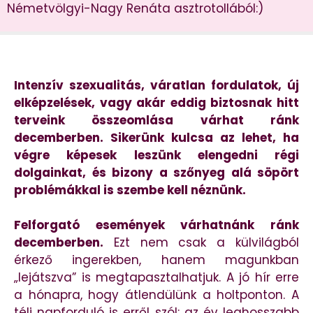
Németvölgyi-Nagy Renáta asztrotollából:)
Intenzív szexualitás, váratlan fordulatok, új
elképzelések, vagy akár eddig biztosnak hitt
terveink összeomlása várhat ránk
decemberben. Sikerünk kulcsa az lehet, ha
végre képesek leszünk elengedni régi
dolgainkat, és bizony a szőnyeg alá söpört
problémákkal is szembe kell néznünk.
Felforgató események várhatnánk ránk
decemberben.
Ezt nem csak a külvilágból
érkező ingerekben, hanem magunkban
„lejátszva” is megtapasztalhatjuk. A jó hír erre
a hónapra, hogy átlendülünk a holtponton. A
téli napforduló is erről szól: az év leghosszabb