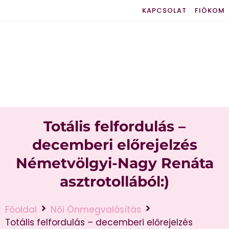
KAPCSOLAT
FIÓKOM
Totális felfordulás –
decemberi előrejelzés
Németvölgyi-Nagy Renáta
asztrotollából:)
Főoldal
Női Önmegvalósítás
Totális felfordulás – decemberi előrejelzés