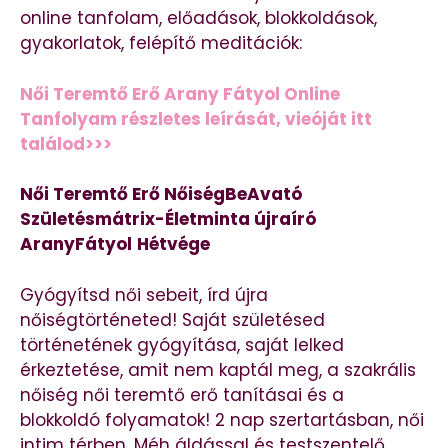
online tanfolam, előadások, blokkoldások,
gyakorlatok, felépítő meditációk:
Női Teremtő Erő Arany Fátyol Online
Tanfolyam részletes leírását, vieóját itt
találod>>>
Női Teremtő Erő NőiségBeAvató
Születésmátrix-Életminta újraíró
AranyFátyol
Hétvége
Gyógyítsd női sebeit, írd újra
nőiségtörténeted! Saját születésed
történetének gyógyítása, saját lelked
érkeztetése, amit nem kaptál meg, a szakrális
nőiség női teremtő erő tanításai és a
blokkoldó folyamatok! 2 nap szertartásban, női
intim térben. Méh áldással és testszentelő