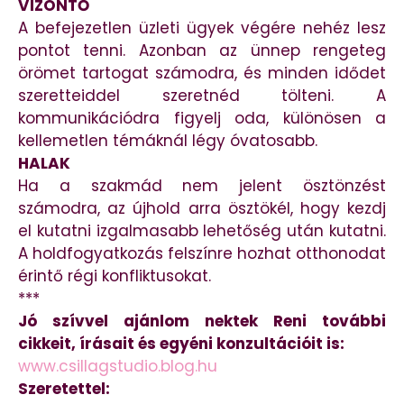
VÍZÖNTŐ
A befejezetlen üzleti ügyek végére nehéz lesz
pontot tenni. Azonban az ünnep rengeteg
örömet tartogat számodra, és minden idődet
szeretteiddel szeretnéd tölteni. A
kommunikációdra figyelj oda, különösen a
kellemetlen témáknál légy óvatosabb.
HALAK
Ha a szakmád nem jelent ösztönzést
számodra, az újhold arra ösztökél, hogy kezdj
el kutatni izgalmasabb lehetőség után kutatni.
A holdfogyatkozás felszínre hozhat otthonodat
érintő régi konfliktusokat.
***
Jó szívvel ajánlom nektek Reni további
cikkeit, írásait és egyéni konzultációit is:
www.csillagstudio.blog.hu
Szeretettel: