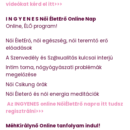
videókat kérd el itt>>>
I N G Y E N E S Női ÉletErő Online Nap
Online, ÉLŐ program!
Női ÉletErő, női egészség, női teremtő erő
előadások
A Szenvedély és Sz@xualitás kulcsai interjú
Intim torna, nőgyógyászati problémák
megelőzése
Női Csikung órák
Női Életerő és női energia meditációk
Az INGYENES online NőiÉletErő napra itt tudsz
regisztrálni>>>
MéhKirálynő Online tanfolyam indul!