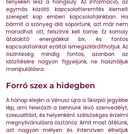
tényeken lesz a hangsúly. Az információ, az
egymás közötti kapcsolatteremtés kiemelt
szerepet kap emberi kapcsolatainkban. Ha
bármit a szőnyeg alá söpörtünk, azt már nem
maradhat ott, felszínre kell törnie. Ez komoly
átalakító energiákkal bír, és fontos
kapcsolatainkat ezáltal ismegszilárdíthatjuk. Az
őszinteség mindig fontos, azonban az
időzítésére nagyon figyeljünk, ne használjuk
manipulálásra.
Forró szex a hidegben
A hónap elején a Vénusz újra a Skorpió jegyébe
lép, ami felerősíti a bennünk lévő szenvedélyt,
szexualitást, és helyenként szélsőséges érzelmi
megnyilvánulásra ösztönöz. Amit most átélünk,
azt nagyon mélyen és intenzíven élhetjük