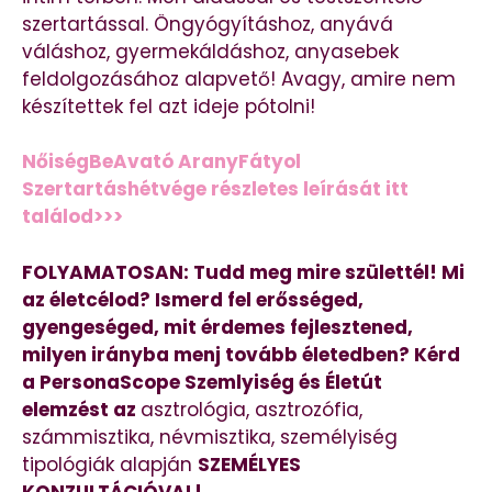
szertartással. Öngyógyításhoz, anyává
váláshoz, gyermekáldáshoz, anyasebek
feldolgozásához alapvető! Avagy, amire nem
készítettek fel azt ideje pótolni!
NőiségBeAvató AranyFátyol
Szertartáshétvége részletes leírását itt
találod>>>
FOLYAMATOSAN: Tudd meg mire születtél! Mi
az életcélod? Ismerd fel erősséged,
gyengeséged, mit érdemes fejlesztened,
milyen irányba menj tovább életedben? Kérd
a PersonaScope Szemlyiség és Életút
elemzést az
asztrológia, asztrozófia,
számmisztika, névmisztika, személyiség
tipológiák alapján
SZEMÉLYES
KONZULTÁCIÓVAL!