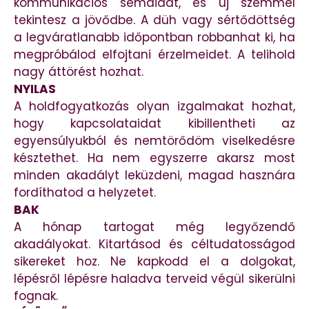
kommunikációs sémáidat, és új szemmel
tekintesz a jövődbe. A düh vagy sértődöttség
a legváratlanabb időpontban robbanhat ki, ha
megpróbálod elfojtani érzelmeidet. A telihold
nagy áttörést hozhat.
NYILAS
A holdfogyatkozás olyan izgalmakat hozhat,
hogy kapcsolataidat kibillentheti az
egyensúlyukból és nemtörődöm viselkedésre
késztethet. Ha nem egyszerre akarsz most
minden akadályt leküzdeni, magad hasznára
fordíthatod a helyzetet.
BAK
A hónap tartogat még legyőzendő
akadályokat. Kitartásod és céltudatosságod
sikereket hoz. Ne kapkodd el a dolgokat,
lépésről lépésre haladva terveid végül sikerülni
fognak.