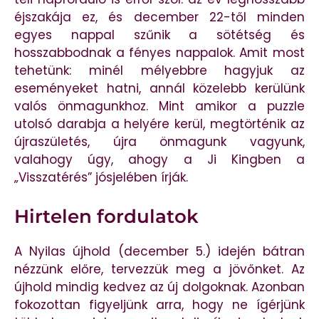
éjszakája ez, és december 22-től minden
egyes nappal szűnik a sötétség és
hosszabbodnak a fényes nappalok. Amit most
tehetünk: minél mélyebbre hagyjuk az
eseményeket hatni, annál közelebb kerülünk
valós önmagunkhoz. Mint amikor a puzzle
utolsó darabja a helyére kerül, megtörténik az
újraszületés, újra önmagunk vagyunk,
valahogy úgy, ahogy a Ji Kingben a
„Visszatérés” jósjelében írják.
Hirtelen fordulatok
A Nyilas újhold (december 5.) idején bátran
nézzünk előre, tervezzük meg a jövőnket. Az
újhold mindig kedvez az új dolgoknak. Azonban
fokozottan figyeljünk arra, hogy ne ígérjünk