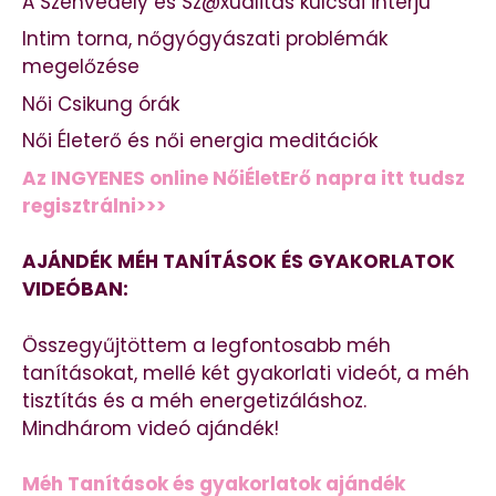
A Szenvedély és Sz@xualitás kulcsai interjú
Intim torna, nőgyógyászati problémák
megelőzése
Női Csikung órák
Női Életerő és női energia meditációk
Az INGYENES online NőiÉletErő napra itt tudsz
regisztrálni>>>
AJÁNDÉK MÉH TANÍTÁSOK ÉS GYAKORLATOK
VIDEÓBAN:
Összegyűjtöttem a legfontosabb méh
tanításokat, mellé két gyakorlati videót, a méh
tisztítás és a méh energetizáláshoz.
Mindhárom videó ajándék!
Méh Tanítások és gyakorlatok ajándék