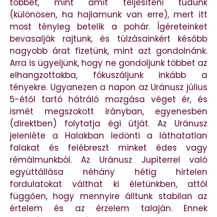
többet, mint amit teljesíteni tudunk
(különösen, ha hajlamunk van erre), mert itt
most tényleg betelik a pohár. Ígéreteinket
bevasalják rajtunk, és túlzásainkért később
nagyobb árat fizetünk, mint azt gondolnánk.
Arra is ügyeljünk, hogy ne gondoljunk többet az
elhangzottakba, fókuszáljunk inkább a
tényekre. Ugyanezen a napon az Uránusz július
5-étől tartó hátráló mozgása véget ér, és
ismét megszokott irányban, egyenesben
(direktben) folytatja égi útját. Az Uránusz
jelenléte a Halakban ledönti a láthatatlan
falakat és felébreszt minket édes vagy
rémálmunkból. Az Uránusz Jupiterrel való
együttállása néhány hétig hirtelen
fordulatokat válthat ki életünkben, attól
függően, hogy mennyire álltunk stabilan az
értelem és az érzelem talaján. Ennek