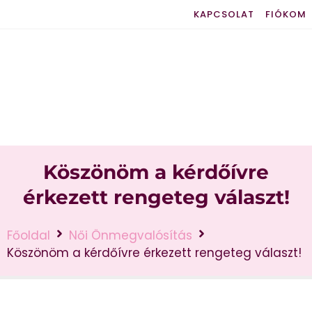
KAPCSOLAT
FIÓKOM
Köszönöm a kérdőívre
érkezett rengeteg választ!
Főoldal
Női Önmegvalósítás
Köszönöm a kérdőívre érkezett rengeteg választ!