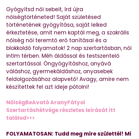
Gyógyítsd női sebeit, írd újra
nőiségtörténeted! Saját születésed
történetének gyógyítása, saját lelked
érkeztetése, amit nem kaptál meg, a szakrális
nőiség női teremtő erő tanításai és a
blokkoldó folyamatok! 2 nap szertartásban, női
intim térben. Méh áldással és testszentelő
szertartással. Öngyógyításhoz, anyává
váláshoz, gyermekáldáshoz, anyasebek
feldolgozásához alapvető! Avagy, amire nem
készítettek fel azt ideje pótolni!
NőiségBeAvató AranyFátyol
Szertartáshétvége részletes leírását itt
találod>>>
FOLYAMATOSAN: Tudd meg mire születtél! Mi