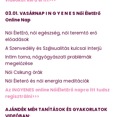
videókat kérd el itt>>>
03.01. VASÁRNAP I N G Y E N E S Női ÉletErő
Online Nap
Női ÉletErő, női egészség, női teremtő erő
előadások
A Szenvedély és Sz@xualitás kulcsai interjú
Intim torna, nőgyógyászati problémák
megelőzése
Női Csikung órák
Női Életerő és női energia meditációk
Az INGYENES online NőiÉletErő napra itt tudsz
regisztrálni>>>
AJÁNDÉK MÉH TANÍTÁSOK ÉS GYAKORLATOK
VIDEÓBAN: