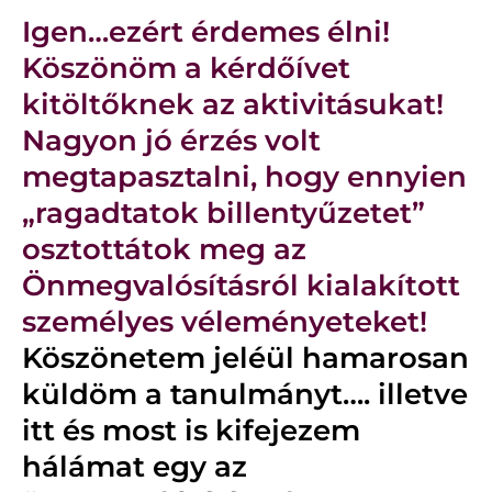
Igen…ezért érdemes élni!
Köszönöm a kérdőívet
kitöltőknek az aktivitásukat!
Nagyon jó érzés volt
megtapasztalni, hogy ennyien
„ragadtatok billentyűzetet”
osztottátok meg az
Önmegvalósításról kialakított
személyes véleményeteket!
Köszönetem jeléül hamarosan
küldöm a tanulmányt…. illetve
itt és most is kifejezem
hálámat egy az