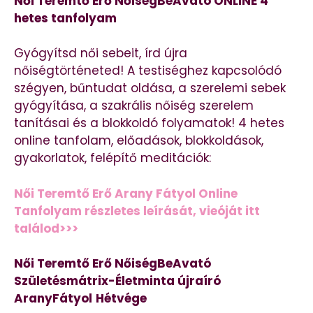
Női Teremtő Erő NőiségBeAvató ONLINE 4
hetes tanfolyam
Gyógyítsd női sebeit, írd újra
nőiségtörténeted! A testiséghez kapcsolódó
szégyen, bűntudat oldása, a szerelemi sebek
gyógyítása, a szakrális nőiség szerelem
tanításai és a blokkoldó folyamatok! 4 hetes
online tanfolam, előadások, blokkoldások,
gyakorlatok, felépítő meditációk:
Női Teremtő Erő Arany Fátyol Online
Tanfolyam részletes leírását, vieóját itt
találod>>>
Női Teremtő Erő NőiségBeAvató
Születésmátrix-Életminta újraíró
AranyFátyol
Hétvége