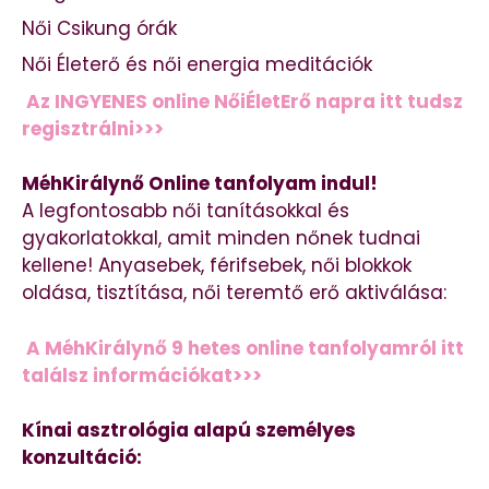
Női Csikung órák
Női Életerő és női energia meditációk
Az INGYENES online NőiÉletErő napra itt tudsz
regisztrálni>>>
MéhKirálynő Online tanfolyam indul!
A legfontosabb női tanításokkal és
gyakorlatokkal, amit minden nőnek tudnai
kellene! Anyasebek, férifsebek, női blokkok
oldása, tisztítása, női teremtő erő aktiválása:
A MéhKirálynő 9 hetes online tanfolyamról itt
találsz információkat>>>
Kínai asztrológia alapú személyes
konzultáció: