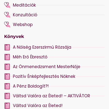
Meditációk
Konzultáció
Webshop
Könyvek
A Nőiség Ezerszirmú Rózsája
Méh Erő Ébresztő
Az Önmenedzsment MesterNője
Pozitív Énképfejlesztés Nőknek
A Pénz Boldogít?!
Váltsd Valóra az Életed! – AKTIVÁTOR
Váltsd Valóra az Életed!