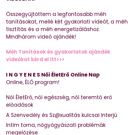
Összegyűjtöttem a legfontosabb méh
tanításokat, mellé két gyakorlati videót, a méh
tisztítás és a méh energetizáláshoz.
Mindhárom videó ajándék!
Méh Tanítások és gyakorlatok ajándék
videókat kérd el itt>>>
I N G Y E N E S Női ÉletErő Online Nap
Online, ÉLŐ program!
Női ÉletErő, női egészség, női teremtő erő
előadások
A Szenvedély és Sz@xualitás kulcsai interjú
Intim torna, nőgyógyászati problémák
megelőzése