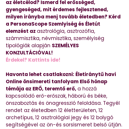
az életcélod? Ismerd fel erősséged,
gyengeséged, mit érdemes fejlesztened,
milyen irányba menj tovább életedben? Kérd
a PersonaScope Szemlyiség és Életút
elemzést az
asztrológia, asztrozófia,
számmisztika, névmisztika, személyiség
tipológiák alapján
SZEMÉLYES
KONZULTÁCIÓVAL!
Érdekel? Kattints ide!
Havonta lehet csatlakozni: Életiránytű havi
Online önsimereti tanfolyam Első hónap
témája az ERŐ, teremtő erő,
a hozzá
kapcsolódó erő-erőszak, háború és béke,
önszaboztás és önagresszió feloldása. Tegyél
rendet az életedben 12 életterületen, 12
archetípus, 12 asztrológiai jegy és 12 bolygó
segítségével az ön-és sorsismeret belső útján.