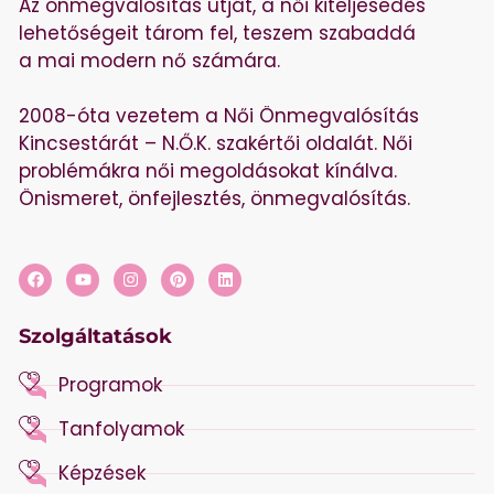
Az önmegvalósítás útját, a női kiteljesedés
lehetőségeit tárom fel, teszem szabaddá
a mai modern nő számára.
2008-óta vezetem a Női Önmegvalósítás
Kincsestárát – N.Ő.K. szakértői oldalát. Női
problémákra női megoldásokat kínálva.
Önismeret, önfejlesztés, önmegvalósítás.
Szolgáltatások
Programok
Tanfolyamok
Képzések