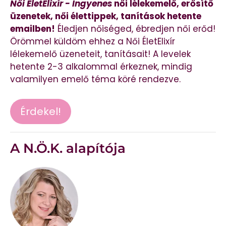
Női ÉletElixír - Ingyenes
női lélekemelő, erősítő
üzenetek, női élettippek, tanítások hetente
emailben!
Éledjen nőiséged, ébredjen női erőd!
Örömmel küldöm ehhez a Női ÉletElixír
lélekemelő üzeneteit, tanításait! A levelek
hetente 2-3 alkalommal érkeznek, mindig
valamilyen emelő téma köré rendezve.
Érdekel!
A N.Ö.K. alapítója