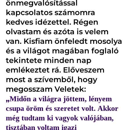
önmegvalósítással
kapcsolatos számomra
kedves idézettel. Régen
olvastam és azóta is velem
van. Kisfiam önfeledt mosolya
és a világot magában foglaló
tekintete minden nap
emlékeztet rá. Előveszem
most a szívemből, hogy
megosszam Veletek:
„
Midőn a világra jöttem, lényem
csupa öröm és szeretet volt. Akkor
még tudtam ki vagyok valójában,
tisztában voltam igazi