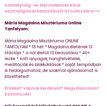
Személyiség -és életútelemzés kínai
asztrológiával konzultációt itt tudsz kérni>>>
Mária Magdolna Misztériuma Online
Tanfolyam:
Mária Magdolna Misztériuma ONLINE
TANFOLYAM * 13 hét * Magdolna életének 13
stációja * a női életút 13 beavatása * 40+
lecke * írott anyagok, hangfelvételek,
meditációk és blokkoldások * saját tempódban
is feldolgozhatod, de szakmai ajánlásomat is
követheted!
Érdekel? Vannak kérdéseid? Megválaszolom!
Kattints ide!