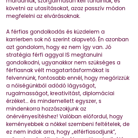
maradniuk, szorgalmasan kell tanulniuk, és
követni az utasításokat, azaz passzív módon
megfelelni az elvárásoknak.
A férfias gondolkodás és küzdelem a
karrierben sok nő szerint alapvető. Én azonban
azt gondolom, hogy ez nem így van. Jó
stratégia férfi aggyal IS megtanulni
gondolkodni, ugyanakkor nem szükséges a
férfiasnak vélt magatartásformákat is
felvennünk, fontosabb ennél, hogy megőrizzük
a nőiségünkből adódó lágyságot,
rugalmasságot, kreativitást, diplomáciai
érzéket… és mindemellett egyszer, s
mindenkorra hozzászokjunk az
önérvényesítéshez! Valóban előfordul, hogy
keményebbek a nőkkel szembeni feltételek, de
ez nem indok arra, hogy „elférfiasodjunk”,