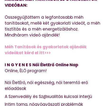
VIDEÓBAN:
Összegyűjtöttem a legfontosabb méh
tanításokat, mellé két gyakorlati videót, a méh
tisztítás és a méh energetizáláshoz.
Mindhárom videó ajándék!
Méh Tanítások és gyakorlatok ajándék
videókat kérd el itt>>>
I N G Y E N E S Női ÉletErő Online Nap
Online, ÉLŐ program!
Női ÉletErő, női egészség, női teremtő erő
előadások
A Szenvedély és Sz@xualitás kulcsai interjú
Intim torna, nőgyógyászati problémák