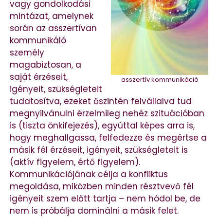
vagy gondolkodási
mintázat, amelynek
során az asszertívan
kommunikáló
személy
magabiztosan, a
saját érzéseit,
asszertív kommunikáció
igényeit, szükségleteit
tudatosítva, ezeket őszintén felvállalva tud
megnyilvánulni érzelmileg nehéz szituációban
is (tiszta önkifejezés), egyúttal képes arra is,
hogy meghallgassa, felfedezze és megértse a
másik fél érzéseit, igényeit, szükségleteit is
(aktív figyelem, értő figyelem).
Kommunikációjának célja a konfliktus
megoldása, miközben minden résztvevő fél
igényeit szem előtt tartja – nem hódol be, de
nem is próbálja dominálni a másik felet.