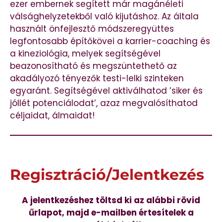
ezer embernek segített már magánéleti
válsághelyzetekből való kijutáshoz. Az általa
használt önfejlesztő módszeregyüttes
legfontosabb építőkövei a karrier-coaching és
a kineziológia, melyek segítségével
beazonosítható és megszüntethető az
akadályozó tényezők testi-lelki szinteken
egyaránt. Segítségével aktiválhatod ’siker és
jóllét potenciálodat’, azaz megvalósíthatod
céljaidat, álmaidat!
Regisztráció/Jelentkezés
A jelentkezéshez töltsd ki az alábbi rövid
űrlapot, majd e-mailben értesítelek a