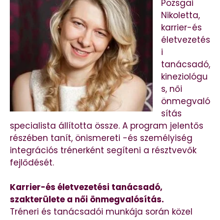
Pozsgai
Nikoletta,
karrier-és
életvezetés
i
tanácsadó,
kineziológu
s, női
önmegvaló
sítás
specialista állította össze. A program jelentős
részében tanít, önismereti -és személyiség
integrációs trénerként segíteni a résztvevők
fejlődését.
Karrier-és életvezetési tanácsadó,
szakterülete a női önmegvalósítás.
Tréneri és tanácsadói munkája során közel