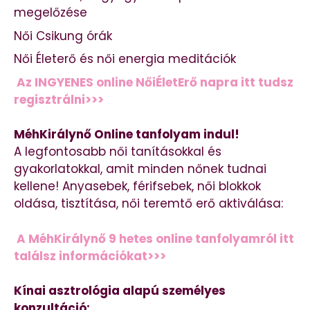
megelőzése
Női Csikung órák
Női Életerő és női energia meditációk
Az INGYENES online NőiÉletErő napra itt tudsz
regisztrálni>>>
MéhKirálynő Online tanfolyam indul!
A legfontosabb női tanításokkal és
gyakorlatokkal, amit minden nőnek tudnai
kellene! Anyasebek, férifsebek, női blokkok
oldása, tisztítása, női teremtő erő aktiválása:
A MéhKirálynő 9 hetes online tanfolyamról itt
találsz információkat>>>
Kínai asztrológia alapú személyes
konzultáció: