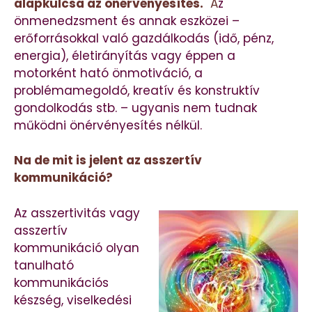
alapkulcsa az önérvényesítés.
A
z
önmenedzsment és annak eszközei –
erőforrásokkal való gazdálkodás (idő, pénz,
energia), életirányítás vagy éppen a
motorként ható önmotiváció, a
problémamegoldó, kreatív és konstruktív
gondolkodás stb. – ugyanis nem tudnak
működni önérvényesítés nélkül.
Na de mit is jelent az asszertív
kommunikáció?
Az asszertivitás vagy
asszertív
kommunikáció olyan
tanulható
kommunikációs
készség, viselkedési