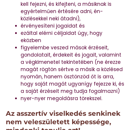
kell fejezni, és kifejteni, a másiknak is
egyértelműen értésére adni, én-
közlésekkel neki átadni),
érvényesíteni jogaidat és
ezáltal elérni céljaidat úgy, hogy
eközben
figyelembe veszed mások érzéseit,
gondolatait, érdekeit és jogait, valamint
a végkimenetel tekintetében (ne érezze
magát rögtön sértve a másik a közlésed
nyomán, hanem ösztönzöd őt is arra,
hogy saját magát ugyanígy fejezze ki, és
a saját érzéseit meg tudja fogalmazni)
nyer-nyer megoldásra törekszel.
Az asszertív viselkedés senkinek
nem veleszületett képessége,