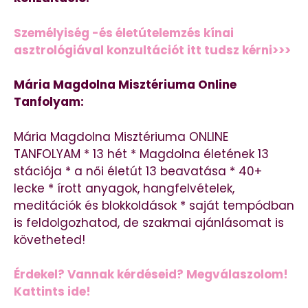
Személyiség -és életútelemzés kínai
asztrológiával konzultációt itt tudsz kérni>>>
Mária Magdolna Misztériuma Online
Tanfolyam:
Mária Magdolna Misztériuma ONLINE
TANFOLYAM * 13 hét * Magdolna életének 13
stációja * a női életút 13 beavatása * 40+
lecke * írott anyagok, hangfelvételek,
meditációk és blokkoldások * saját tempódban
is feldolgozhatod, de szakmai ajánlásomat is
követheted!
Érdekel? Vannak kérdéseid? Megválaszolom!
Kattints ide!