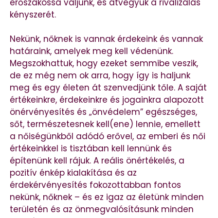
erőszakossá váljunk, és átvegyük a rivalizálás
kényszerét.
Nekünk, nőknek is vannak érdekeink és vannak
határaink, amelyek meg kell védenünk.
Megszokhattuk, hogy ezeket semmibe veszik,
de ez még nem ok arra, hogy így is haljunk
meg és egy életen át szenvedjünk tőle. A saját
értékeinkre, érdekeinkre és jogainkra alapozott
önérvényesítés és „önvédelem” egészséges,
sőt, természetesnek kell(ene) lennie, emellett
a nőiségünkből adódó erővel, az emberi és női
értékeinkkel is tisztában kell lennünk és
építenünk kell rájuk. A reális önértékelés, a
pozitív énkép kialakítása és az
érdekérvényesítés fokozottabban fontos
nekünk, nőknek – és ez igaz az életünk minden
területén és az önmegvalósításunk minden