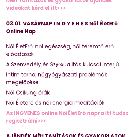
Méh Tanítások és gyakorlatok ajándék
videókat kérd el itt>>>
03.01. VASÁRNAP I N G Y E N E S Női ÉletErő
Online Nap
Női ÉletErő, női egészség, női teremtő erő
előadások
A Szenvedély és Sz@xualitás kulcsai interjú
Intim torna, nőgyógyászati problémák
megelőzése
Női Csikung órák
Női Életerő és női energia meditációk
Az INGYENES online NőiÉletErő napra itt tudsz
regisztrálni>>>
AJÁNDÉK MÉH TANÍTÁSOK ÉS GYAKORLATOK