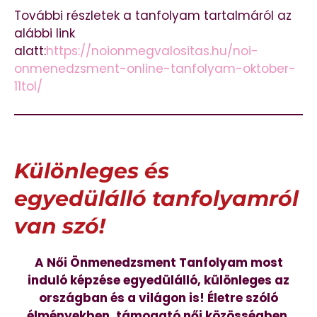
További részletek a tanfolyam tartalmáról az
alábbi link
alatt:
https://noionmegvalositas.hu/noi-
onmenedzsment-online-tanfolyam-oktober-
11tol/
Különleges és
egyedülálló tanfolyamról
van szó!
A Női Önmenedzsment Tanfolyam most
induló képzése egyedülálló, különleges az
országban és a világon is! Életre szóló
élményekben, támogató női közösségben,