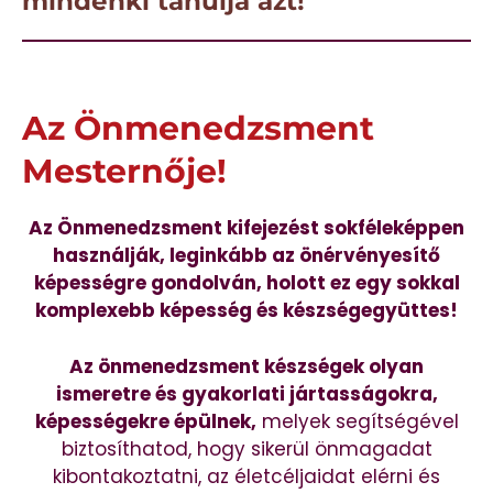
mindenki tanulja azt!
Az Önmenedzsment
Mesternője!
Az Önmenedzsment kifejezést sokféleképpen
használják, leginkább az önérvényesítő
képességre gondolván, holott ez egy sokkal
komplexebb képesség és készségegyüttes!
Az önmenedzsment készségek olyan
ismeretre és gyakorlati jártasságokra,
képességekre épülnek,
melyek segítségével
biztosíthatod, hogy sikerül önmagadat
kibontakoztatni, az életcéljaidat elérni és