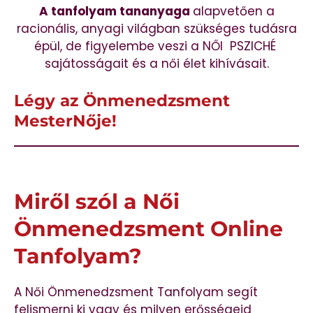
A tanfolyam tananyaga
alapvetően a
racionális, anyagi világban szükséges tudásra
épül, de figyelembe veszi a NŐI PSZICHÉ
sajátosságait és a női élet kihívásait.
Légy az Önmenedzsment
MesterNője!
Miről szól a Női
Önmenedzsment Online
Tanfolyam?
A Női Önmenedzsment Tanfolyam segít
felismerni ki vagy és milyen erősségeid