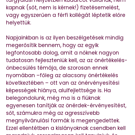
kapnak (sőt, nem is kérnek!) fizetésemelést,
vagy egyszerűen a férfi kollégát léptetik előre
helyettük.
Napjainkban is az ilyen beszélgetések mindig
megerősítik bennem, hogy az egyik
legfontosabb dolog, amit a nőknek nagyon
tudatosan fejleszteniük kell, az az önértékelés-
önbecsülés témája, de szorosan ennek
nyomában –főleg az alacsony önértékelés
következtében – ott van az önérvényesítési
képességek hiánya, alulfejlettsége is. Ha
belegondolunk, még ma is a fiúknak
egyenesen tanítják az önérdek-érvényesítést,
sőt, számukra még az agresszívebb
megnyilvánulási formák is megengedettek.
Ezzel ellentétben a kislányoknak csendben kell