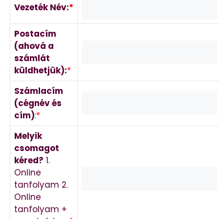
Vezeték Név:
*
Postacím
(ahová a
számlát
küldhetjük):
*
Számlacím
(cégnév és
cím)
:
*
Melyik
csomagot
kéred?
1.
Online
tanfolyam 2.
Online
tanfolyam +