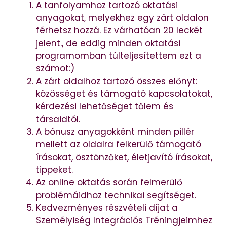
A tanfolyamhoz tartozó oktatási
anyagokat, melyekhez egy zárt oldalon
férhetsz hozzá. Ez várhatóan 20 leckét
jelent., de eddig minden oktatási
programomban túlteljesítettem ezt a
számot:)
A zárt oldalhoz tartozó összes előnyt:
közösséget és támogató kapcsolatokat,
kérdezési lehetőséget tőlem és
társaidtól.
A bónusz anyagokként minden pillér
mellett az oldalra felkerülő támogató
írásokat, ösztönzőket, életjavító írásokat,
tippeket.
Az online oktatás során felmerülő
problémáidhoz technikai segítséget.
Kedvezményes részvételi díjat a
Személyiség Integrációs Tréningjeimhez