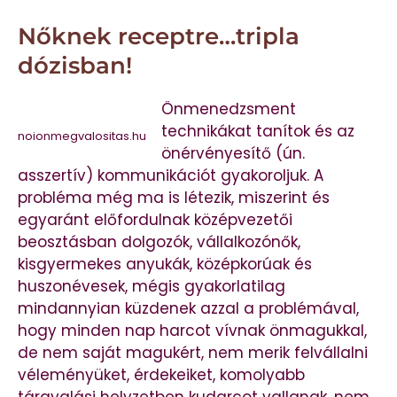
Nőknek receptre…tripla
dózisban!
Önmenedzsment
technikákat tanítok és az
noionmegvalositas.hu
önérvényesítő (ún.
asszertív) kommunikációt gyakoroljuk. A
probléma még ma is létezik, miszerint és
egyaránt előfordulnak középvezetői
beosztásban dolgozók, vállalkozónők,
kisgyermekes anyukák, középkorúak és
huszonévesek, mégis gyakorlatilag
mindannyian küzdenek azzal a problémával,
hogy minden nap harcot vívnak önmagukkal,
de nem saját magukért, nem merik felvállalni
véleményüket, érdekeiket, komolyabb
tárgyalási helyzetben kudarcot vallanak, nem