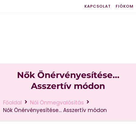
KAPCSOLAT
FIÓKOM
Nők Önérvényesítése…
Asszertív módon
Főoldal
Női Önmegvalósítás
Nők Önérvényesítése… Asszertív módon