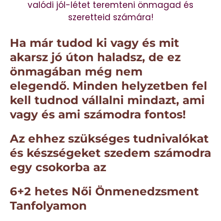
valódi jól-létet teremteni önmagad és
szeretteid számára!
Ha már tudod ki vagy és mit
akarsz jó úton haladsz, de ez
önmagában még nem
elegendő
.
Minden helyzetben fel
kell tudnod vállalni mindazt, ami
vagy és ami számodra fontos!
Az ehhez szükséges tudnivalókat
és készségeket szedem számodra
egy csokorba az
6+2 hetes Női Önmenedzsment
Tanfolyamon