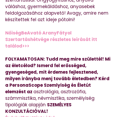
szertartással. Öngyógyításhoz, anyává
váláshoz, gyermekáldáshoz, anyasebek
feldolgozásához alapvető! Avagy, amire nem
készítettek fel azt ideje pótolni!
NőiségBeAvató AranyFátyol
Szertartáshétvége részletes leírását itt
találod>>>
FOLYAMATOSAN: Tudd meg mire születtél! Mi
az életcélod? Ismerd fel erősséged,
gyengeséged, mit érdemes fejlesztened,
milyen irányba menj tovább életedben? Kérd
a PersonaScope Szemlyiség és Életút
elemzést az
asztrológia, asztrozófia,
számmisztika, névmisztika, személyiség
tipológiák alapján
SZEMÉLYES
KONZULTÁCIÓVAL!