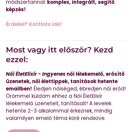
módszertannal:
komplex, integrált, segítő
képzés!
Érdekel? Kattints ide!
Most vagy itt először? Kezd
ezzel:
Női ÉletElixír - Ingyenes
női lélekemelő, erősítő
üzenetek, női élettippek, tanítások hetente
emailben!
Éledjen nőiséged, ébredjen női erőd!
Örömmel küldöm ehhez a Női ÉletElixír
lélekemelő üzeneteit, tanításait! A levelek
hetente 2-3 alkalommal érkeznek, mindig
valamilyen emelő téma köré rendezve.