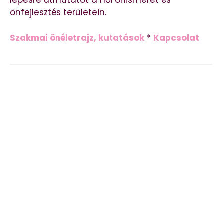
lépésre útmutatót a női önismeret és
önfejlesztés területein.
Szakmai önéletrajz, kutatások
*
Kapcsolat