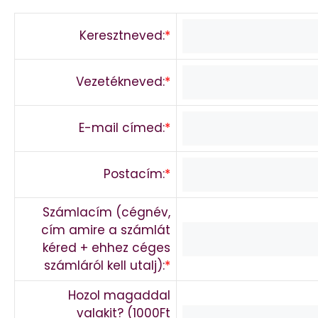
Keresztneved:
*
Vezetékneved:
*
E-mail címed:
*
Postacím:
*
Számlacím (cégnév,
cím amire a számlát
kéred + ehhez céges
számláról kell utalj):
*
Hozol magaddal
valakit? (1000Ft