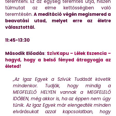
teremteni. Ez az egység teremtés útja, hiszen
túlmutat az elme kettősségben való
teremtésén.
A meditáció végén megismered a
beavatási utad, melyet erre az életre
választottál.
11:45-13:30
Második Előadás
:
SzívKapu – Lélek Eszencia –
hagyd, hogy a belső fényed átragyogja az
életed!
„Az Igaz Egyek a Szívük Tudását követik
mindenkor. Tudják, hogy mindig a
MEGFELELŐ HELYEN vannak a MEGFELELŐ
IDŐBEN, még akkor is, ha az éppen nem úgy
tűnik. Az Igaz Egyek már elengedték minden
elvárásukat azzal kapcsolatban, hogy