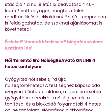
stációja * a női életút 13 beavatása * 40+
lecke * írott anyagok, hangfelvételek,
meditációk és blokkoldások * saját tempódban
is feldolgozhatod, de szakmai ajánlásomat is
követheted!
Érdekel? Vannak kérdéseid? Megválaszolom!
Kattints ide!
Női Teremtő Erő NőiségBeAvató ONLINE 4
hetes tanfolyam
Gyógyítsd női sebeit, írd újra
nőiségtörténeted! A testiséghez kapcsolódó
szégyen, bűntudat oldása, a szerelemi sebek
gyógyítása, a szakrális nőiség szerelem
tanításai és a blokkoldó folyamatok! 4 hetes
online tanfolam, előadások, blokkoldások,