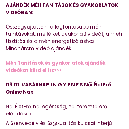
AJÁNDÉK MÉH TANÍTÁSOK ÉS GYAKORLATOK
VIDEÓBAN:
Összegyűjtöttem a legfontosabb méh
tanításokat, mellé két gyakorlati videót, a méh
tisztítás és a méh energetizáláshoz.
Mindhárom videó ajándék!
Méh Tanítások és gyakorlatok ajándék
videókat kérd el itt>>>
03.01. VASÁRNAP I N G Y E N E S Női ÉletErő
Online Nap
Női ÉletErő, női egészség, női teremtő erő
előadások
A Szenvedély és Sz@xualitás kulcsai interjú