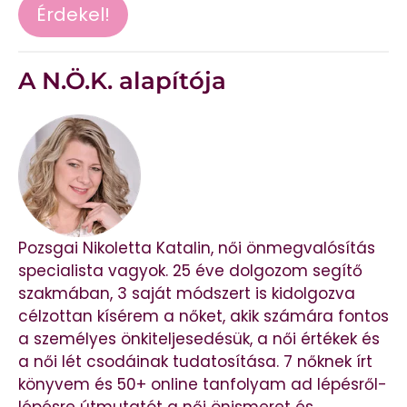
Érdekel!
A N.Ö.K. alapítója
Pozsgai Nikoletta Katalin, női önmegvalósítás
specialista vagyok. 25 éve dolgozom segítő
szakmában, 3 saját módszert is kidolgozva
célzottan kísérem a nőket, akik számára fontos
a személyes önkiteljesedésük, a női értékek és
a női lét csodáinak tudatosítása. 7 nőknek írt
könyvem és 50+ online tanfolyam ad lépésről-