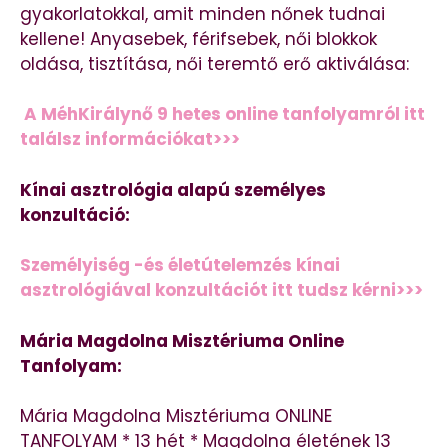
gyakorlatokkal, amit minden nőnek tudnai
kellene! Anyasebek, férifsebek, női blokkok
oldása, tisztítása, női teremtő erő aktiválása:
A MéhKirálynő 9 hetes online tanfolyamról itt
találsz információkat>>>
Kínai asztrológia alapú személyes
konzultáció:
Személyiség -és életútelemzés kínai
asztrológiával konzultációt itt tudsz kérni>>>
Mária Magdolna Misztériuma Online
Tanfolyam:
Mária Magdolna Misztériuma ONLINE
TANFOLYAM * 13 hét * Magdolna életének 13