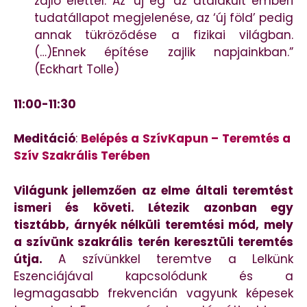
zajló élettel. Az ‘új ég’ az átalakult emberi
tudatállapot megjelenése, az ‘új föld’ pedig
annak tükröződése a fizikai világban.
(…)Ennek építése zajlik napjainkban.”
(Eckhart Tolle)
11:00-11:30
Meditáció
:
Belépés a SzívKapun – Teremtés a
Szív Szakrális Terében
Világunk jellemzően az elme általi teremtést
ismeri és követi. Létezik azonban egy
tisztább, árnyék nélküli teremtési mód, mely
a szívünk szakrális terén keresztüli teremtés
útja.
A szívünkkel teremtve a Lelkünk
Eszenciájával kapcsolódunk és a
legmagasabb frekvencián vagyunk képesek