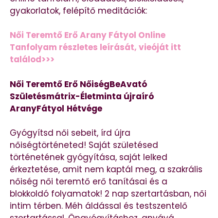
gyakorlatok, felépítő meditációk:
Női Teremtő Erő Arany Fátyol Online
Tanfolyam részletes leírását, vieóját itt
találod>>>
Női Teremtő Erő NőiségBeAvató
Születésmátrix-Életminta újraíró
AranyFátyol
Hétvége
Gyógyítsd női sebeit, írd újra
nőiségtörténeted! Saját születésed
történetének gyógyítása, saját lelked
érkeztetése, amit nem kaptál meg, a szakrális
nőiség női teremtő erő tanításai és a
blokkoldó folyamatok! 2 nap szertartásban, női
intim térben. Méh áldással és testszentelő