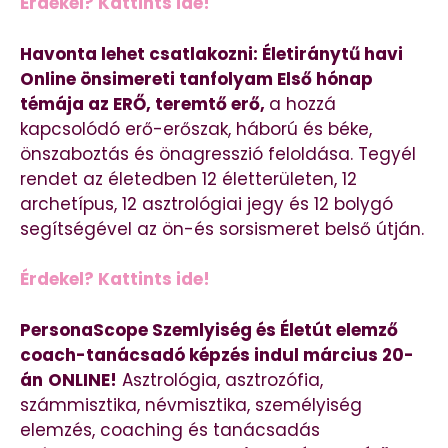
Érdekel? Kattints ide!
Havonta lehet csatlakozni: Életiránytű havi
Online önsimereti tanfolyam Első hónap
témája az ERŐ, teremtő erő,
a hozzá
kapcsolódó erő-erőszak, háború és béke,
önszaboztás és önagresszió feloldása. Tegyél
rendet az életedben 12 életterületen, 12
archetípus, 12 asztrológiai jegy és 12 bolygó
segítségével az ön-és sorsismeret belső útján.
Érdekel? Kattints ide!
PersonaScope Szemlyiség és Életút elemző
coach-tanácsadó képzés indul március 20-
án
ONLINE!
Asztrológia, asztrozófia,
számmisztika, névmisztika, személyiség
elemzés, coaching és tanácsadás