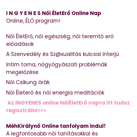
I N G Y E N E S Női ÉletErő Online Nap
Online, ÉLŐ program!
Női ÉletErő, női egészség, női teremtő erő
előadások
A Szenvedély és Sz@xualitás kulcsai interjú
Intim torna, nőgyógyászati problémák
megelőzése
Női Csikung órák
Női Életerő és női energia meditációk
Az INGYENES online NőiÉletErő napra itt tudsz
regisztrálni>>>
MéhKirálynő Online tanfolyam indul!
A legfontosabb női tanításokkal és