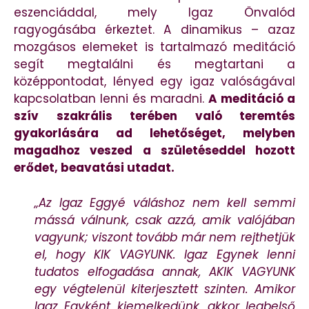
eszenciáddal, mely Igaz Önvalód
ragyogásába érkeztet. A dinamikus – azaz
mozgásos elemeket is tartalmazó meditáció
segít megtalálni és megtartani a
középpontodat, lényed egy igaz valóságával
kapcsolatban lenni és maradni.
A meditáció a
szív szakrális terében való teremtés
gyakorlására ad lehetőséget, melyben
magadhoz veszed a születéseddel hozott
erődet, beavatási utadat.
„Az Igaz Eggyé váláshoz nem kell semmi
mássá válnunk, csak azzá, amik valójában
vagyunk; viszont tovább már nem rejthetjük
el, hogy KIK VAGYUNK. Igaz Egynek lenni
tudatos elfogadása annak, AKIK VAGYUNK
egy végtelenül kiterjesztett szinten. Amikor
Igaz Egyként kiemelkedünk, akkor legbelső