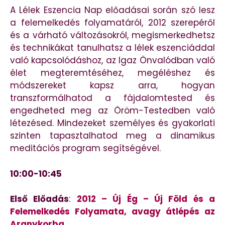
A Lélek Eszencia Nap előadásai során szó lesz
a felemelkedés folyamatáról, 2012 szerepéről
és a várható változásokról, megismerkedhetsz
és technikákat tanulhatsz a lélek eszenciáddal
való kapcsolódáshoz, az Igaz Önvalódban való
élet megteremtéséhez, megéléshez és
módszereket kapsz arra, hogyan
transzformálhatod a fájdalomtested és
engedheted meg az Öröm-Testedben való
létezésed. Mindezeket személyes és gyakorlati
szinten tapasztalhatod meg a dinamikus
meditációs program segítségével.
10:00-10:45
Első Előadás
:
2012 – Új Ég – Új Föld és a
Felemelkedés Folyamata, avagy átlépés az
Aranykorba