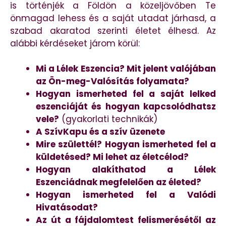
is történjék a Földön a közeljövőben Te
önmagad lehess és a saját utadat járhasd, a
szabad akaratod szerinti életet élhesd. Az
alábbi kérdéseket járom körül:
Mi a Lélek Eszencia? Mit jelent valójában
az Ön-meg-Valósítás folyamata?
Hogyan ismerheted fel a saját lelked
eszenciáját és hogyan kapcsolódhatsz
vele?
(gyakorlati technikák)
A SzívKapu és a szív üzenete
Mire születtél? Hogyan ismerheted fel a
küldetésed? Mi lehet az életcélod?
Hogyan alakíthatod a Lélek
Eszenciádnak megfelelően az életed?
Hogyan ismerheted fel a Valódi
Hivatásodat?
Az út a fájdalomtest felismerésétől az