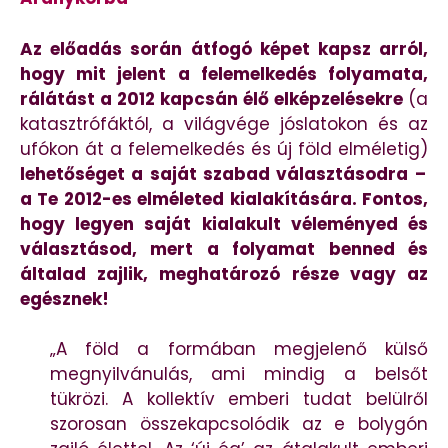
Az előadás során átfogó képet kapsz arról,
hogy mit jelent a felemelkedés folyamata,
rálátást a 2012 kapcsán élő elképzelésekre
(a
katasztrófáktól, a világvége jóslatokon és az
ufókon át a felemelkedés és új föld elméletig)
lehetőséget a saját szabad választásodra –
a Te 2012-es elméleted kialakítására. Fontos,
hogy legyen saját kialakult véleményed és
választásod, mert a folyamat benned és
általad zajlik, meghatározó része vagy az
egésznek!
„A föld a formában megjelenő külső
megnyilvánulás, ami mindig a belsőt
tükrözi. A kollektív emberi tudat belülről
szorosan összekapcsolódik az e bolygón