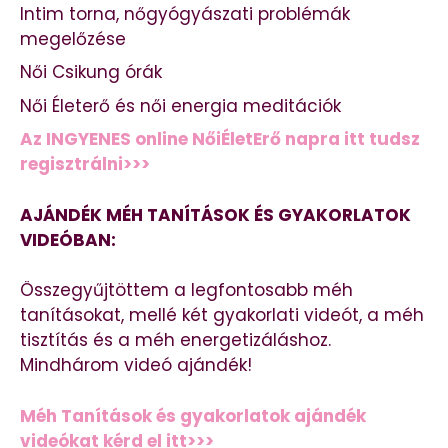
Intim torna, nőgyógyászati problémák
megelőzése
Női Csikung órák
Női Életerő és női energia meditációk
Az INGYENES online NőiÉletErő napra itt tudsz
regisztrálni>>>
AJÁNDÉK MÉH TANÍTÁSOK ÉS GYAKORLATOK
VIDEÓBAN:
Összegyűjtöttem a legfontosabb méh
tanításokat, mellé két gyakorlati videót, a méh
tisztítás és a méh energetizáláshoz.
Mindhárom videó ajándék!
Méh Tanítások és gyakorlatok ajándék
videókat kérd el itt>>>