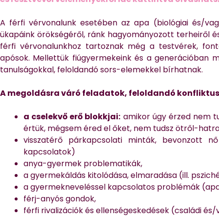
A férfi vérvonalunk esetében az apa (biológiai és/va
ükapáink örökségéről, ránk hagyományozott terheiről és
férfi vérvonalunkhoz tartoznak még a testvérek, fon
apósok. Mellettük fiúgyermekeink és a generációban 
tanulságokkal, feloldandó sors-elemekkel bírhatnak.
A megoldásra váró feladatok, feloldandó konfliktus
a cselekvő erő blokkjai:
amikor úgy érzed nem tud
értük, mégsem éred el őket, nem tudsz ötről-hatra 
visszatérő párkapcsolati minták, bevonzott n
kapcsolatok)
anya-gyermek problematikák,
a gyermekáldás kitolódása, elmaradása (ill. pszi
a gyermekneveléssel kapcsolatos problémák (apa-
férj-anyós gondok,
férfi rivalizációk és ellenségeskedések (családi é