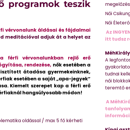
tő programok teszik
megelőzé
Női Csikun
Női Életer
rfi vérvonalunk áldásai és fájdalmai
Az INGYEN
d meditációval adjuk át a helyet az
itt tudsz 
MéhKirály
a férfi vérvonalunkban rejlő erő
A legfonto
ógyítása, rendezése,
nők esetében a
gyakorlato
isztított átadása gyermekeinknek,
tudnai kell
rfiak esetében a saját „apa-jegyek”
női blokkok
a. Kiemelt szerepet kap a férfi erő
teremtő er
férfiaknál hangsúlyosabb módon!
A MéhKirá
tanfolyamr
informác
oblematika oldással / max 5 fő kérheti
Kínai asz