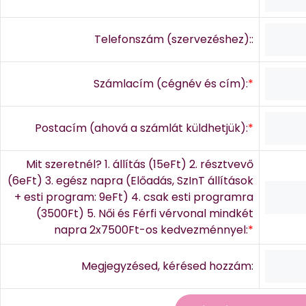
Telefonszám (szervezéshez)::
Számlacím (cégnév és cím):
*
Postacím (ahová a számlát küldhetjük):
*
Mit szeretnél? 1. állítás (15eFt) 2. résztvevő
(6eFt) 3. egész napra (Előadás, SzInT állítások
+ esti program: 9eFt) 4. csak esti programra
(3500Ft) 5. Női és Férfi vérvonal mindkét
napra 2x7500Ft-os kedvezménnyel:
*
Megjegyzésed, kérésed hozzám: