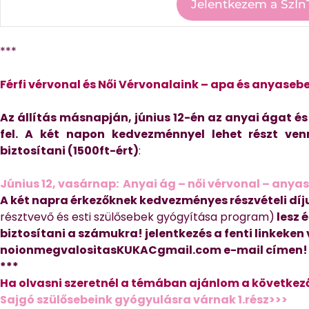
***
Férfi vérvonal és Női Vérvonalaink – apa és anyaseb
Az állítás másnapján, június 12-én az anyai ágat és
fel. A két napon kedvezménnyel lehet részt venn
biztosítani (1500ft-ért)
:
Június 12, vasárnap: Anyai ág – női vérvonal – an
A két napra érkezőknek kedvezményes részvételi dí
résztvevő és esti szülősebek gyógyítása program)
lesz é
biztosítani a számukra! jelentkezés a fenti linkeken
noionmegvalositasKUKACgmail.com e-mail címen!
***
Ha olvasni szeretnél a témában ajánlom a következő
Sajgó szülősebeink gyógyulásra várnak 1.rész>>>