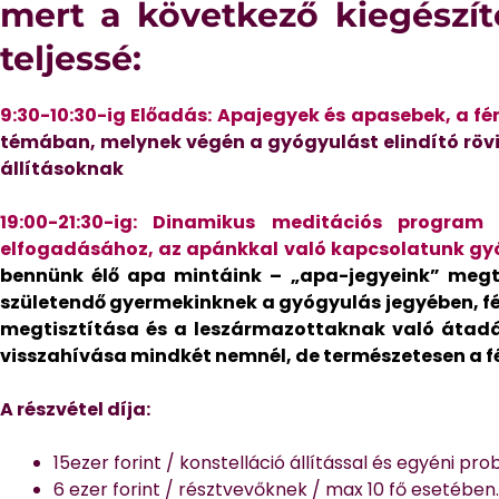
mert a következő kiegészí
teljessé:
9:30-10:30-ig Előadás: Apajegyek és apasebek, a fé
témában, melynek végén a gyógyulást elindító rövi
állításoknak
19:00-21:30-ig: Dinamikus meditációs program 
elfogadásához, az apánkkal való kapcsolatunk gy
bennünk élő apa mintáink – „apa-jegyeink” megt
születendő gyermekinknek a gyógyulás jegyében, fé
megtisztítása és a leszármazottaknak való átadás
visszahívása mindkét nemnél, de természetesen a 
A részvétel díja:
15ezer forint / konstelláció állítással és egyéni pr
6 ezer forint / résztvevőknek / max 10 fő esetében.