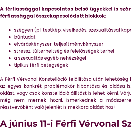
A férfiassággal kapcsolatos belső ügyekkel is sz
férfiassággal összekapcsolódott blokkok:
szégyen (pl. testkép, viselkedés, szexualitással ka
bűntudat
elváráskényszer, teljesítménykényszer
stressz, túlterheltség és felelősségek terhei
a szexualitás egyéb nehézségei
tipikus férfi betegségek
A Férfi Vérvonal Konstelláció felállítása után lehetőség
az egyes konkrét problémakör kibontása és oldása is.
oldást, vagy csak konstelláció állítást is lehet kérni. Várj
még nem mernek hozni, ismerkednek a módszerrel
résztvevőként való jelenlét is mekkora oldást hoz!
A június 11-i Férfi Vérvonal S