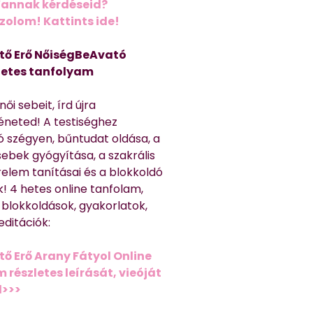
Vannak kérdéseid?
olom! Kattints ide!
tő Erő NőiségBeAvató
hetes tanfolyam
ői sebeit, írd újra
éneted! A testiséghez
 szégyen, bűntudat oldása, a
sebek gyógyítása, a szakrális
relem tanításai és a blokkoldó
! 4 hetes online tanfolam,
 blokkoldások, gyakorlatok,
editációk:
tő Erő Arany Fátyol Online
részletes leírását, vieóját
d>>>