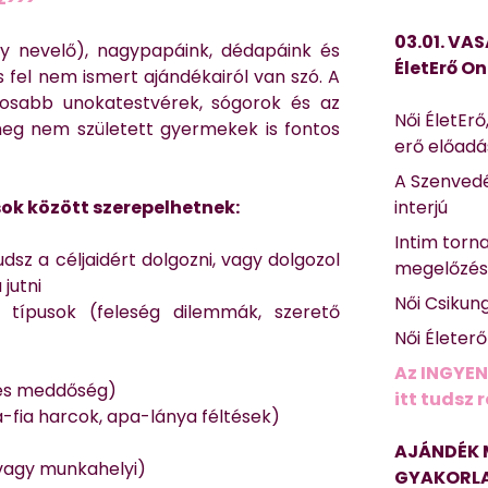
03.01. VAS
gy nevelő), nagypapáink, dédapáink és
ÉletErő On
 fel nem ismert ajándékairól van szó. A
tosabb unokatestvérek, sógorok és az
Női ÉletErő
meg nem született gyermekek is fontos
erő előad
A Szenvedé
ok között szerepelhetnek:
interjú
Intim torn
sz a céljaidért dolgozni, vagy dolgozol
megelőzé
jutni
Női Csikun
ő típusok (feleség dilemmák, szerető
Női Életer
Az INGYEN
chés meddőség)
itt tudsz 
fia harcok, apa-lánya féltések)
AJÁNDÉK 
s/vagy munkahelyi)
GYAKORLA