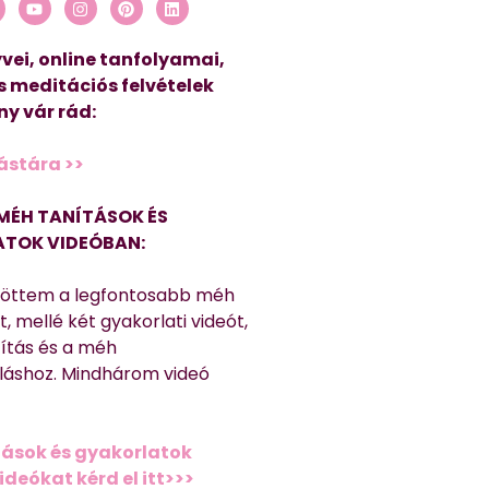
vei, online tanfolyamai,
s meditációs felvételek
y vár rád:
ástára >>
MÉH TANÍTÁSOK ÉS
TOK VIDEÓBAN:
töttem a legfontosabb méh
, mellé két gyakorlati videót,
títás és a méh
láshoz. Mindhárom videó
ások és gyakorlatok
deókat kérd el itt>>>