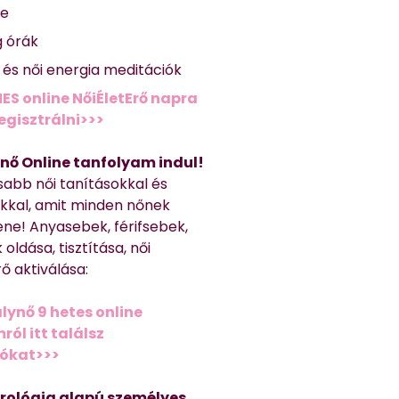
se
g órák
ő és női energia meditációk
ES online NőiÉletErő napra
regisztrálni>>>
nő Online tanfolyam indul!
sabb női tanításokkal és
kkal, amit minden nőnek
ene! Anyasebek, férifsebek,
 oldása, tisztítása, női
ő aktiválása:
lynő 9 hetes online
ól itt találsz
iókat>>>
trológia alapú személyes