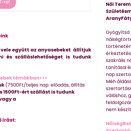
Női Terem
Születésm
AranyFát
Gyógyítsd n
eink
nőiségtört
történetén
 vele együtt az anyasebeket állítjuk
érkeztetés
i és szálláslehetőséget is tudunk
szakrális 
tanításai 
nap szerta
yasebek témákban>>>
Méh áldáss
juk
(7500Ft/teljes nap: előadás, állítás
szertartás
s 1500Ft-ért szállást is tudunk
váláshoz,
 vagy a
feldolgozá
nem készíte
 írást:
NőiségBe
Szertartá