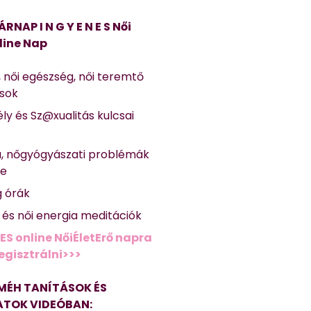
ÁRNAP I N G Y E N E S Női
line Nap
, női egészség, női teremtő
ások
ly és Sz@xualitás kulcsai
a, nőgyógyászati problémák
se
g órák
ő és női energia meditációk
ES online NőiÉletErő napra
regisztrálni>>>
MÉH TANÍTÁSOK ÉS
TOK VIDEÓBAN: