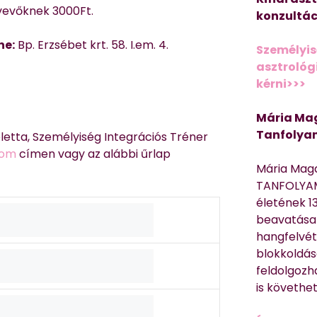
tvevőknek 3000Ft.
konzultác
ne:
Bp. Erzsébet krt. 58. I.em. 4.
Személyis
asztrológi
kérni>>>
Mária Mag
Tanfolya
oletta, Személyiség Integrációs Tréner
com
címen vagy az alábbi űrlap
Mária Mag
TANFOLYAM
életének 13
beavatása 
hangfelvét
blokkoldás
feldolgozh
is követhe