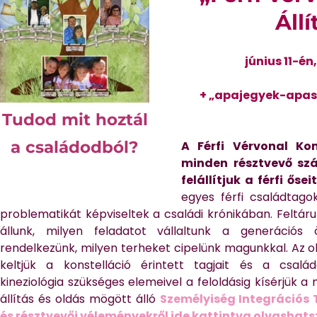
Áll
június 11-é
+ „apajegyek-apas
Tudod mit hoztál
a családodból?
A Férfi Vérvonal Kon
minden résztvevő sz
felállítjuk a férfi őseit
egyes férfi családtagok
problematikát képviseltek a családi krónikában. Feltáru
állunk, milyen feladatot vállaltunk a generációs
rendelkezünk, milyen terheket cipelünk magunkkal. Az o
keltjük a konstelláció érintett tagjait és a család
kineziológia szükséges elemeivel a feloldásig kísérjük a 
állítás és oldás mögött álló
Személyiség Integrációs 
és résztvevői véleményekről ide kattintva olvashats