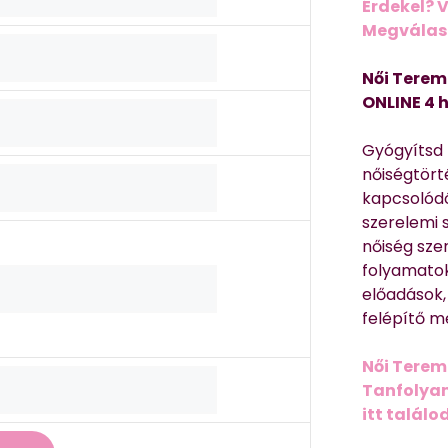
Érdekel? 
Megválasz
Női Terem
ONLINE 4 
Gyógyítsd n
nőiségtört
kapcsolódó
szerelemi 
nőiség sze
folyamatok
előadások,
felépítő m
Női Terem
Tanfolyam 
itt találo