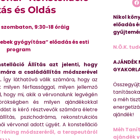
ítás és Oldás
Nikol köny
előadás é
n, szombaton, 9:30-18 óráig
gyűjtemén
ebek gyógyítása” előadás és esti
N.Ö.K. tud
program
AJÁNDÉK 
stelláció Állítás azt jelenti, hogy
GYAKORLA
ámára a családállítás módszerével
.
Így láthatóvá válik számára, hogy az
Összegyűj
 milyen férfiassággal, milyen jellemző
tanításokat
l, hogy mi, akik a vérvonalunk legvégén
a méh tisz
 örökségben és milyen ajándékokkal
energetizá
ldást is kérő résztvevők számára életre
ajándék!
állítás, pszichodráma, rekonstrukciós
női vérvonal adott ügyét. A konstelláció
Méh Tanít
Tréning módszeréről, a terapeutáról
ajándék vi
z>>>