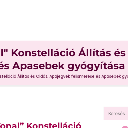
l" Konstelláció Állítás és
és Apasebek gyógyítása
onstelláció Állítás és Oldás, Apajegyek felismerése és Apasebek g
Vonal” Konstelláció