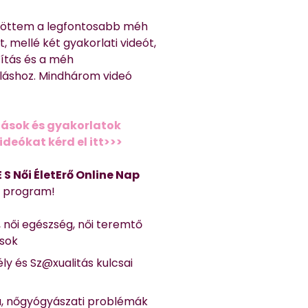
töttem a legfontosabb méh
, mellé két gyakorlati videót,
títás és a méh
láshoz. Mindhárom videó
ások és gyakorlatok
deókat kérd el itt>>>
 E S Női ÉletErő Online Nap
Ő program!
, női egészség, női teremtő
ások
ly és Sz@xualitás kulcsai
a, nőgyógyászati problémák