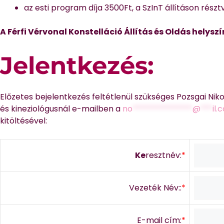
az esti program díja 3500Ft, a SzInT állításon rész
A Férfi Vérvonal Konstelláció Állítás és Oldás helyszí
Jelentkezés:
Előzetes bejelentkezés feltétlenül szükséges Pozsgai Nik
és kineziológusnál e-mailben a
no
***************
@
***
il.
kitöltésével:
Ke
resztnév:
*
Vezeték Név::
*
E-mail cím:
*