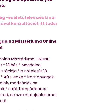
ió:
ég -és életútelemzés kínai
ával konzultációt itt tudsz
dolna Misztériuma Online
m:
dolna Misztériuma ONLINE
 * 13 hét * Magdolna
 stációja * a női életút 13
* 40+ lecke * írott anyagok,
elek, meditációk és
ok * saját tempódban is
atod, de szakmai ajánlásomat
ted!