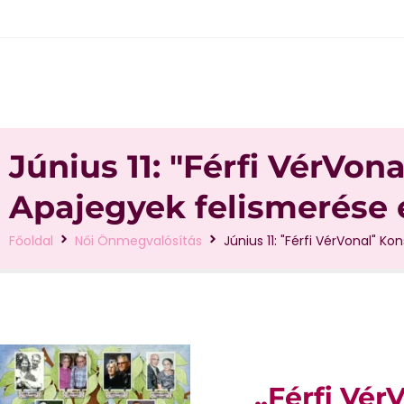
Június 11: "Férfi VérVona
Apajegyek felismerése 
Főoldal
Női Önmegvalósítás
Június 11: "Férfi VérVonal" K
„Férfi Vér