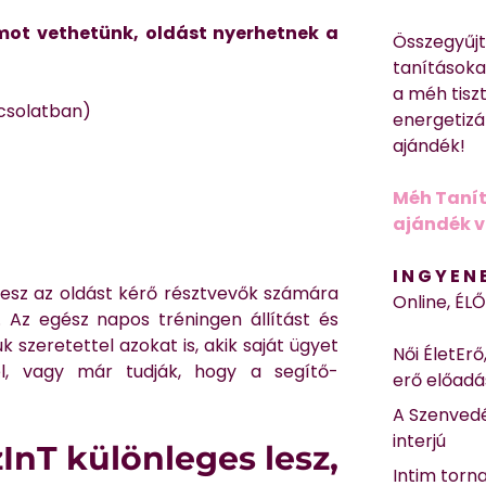
ámot vethetünk, oldást nyerhetnek a
Összegyűj
tanításokat
a méh tisz
pcsolatban)
energetizá
ajándék!
Méh Tanít
ajándék vi
I N G Y E N
 lesz az oldást kérő résztvevők számára
Online, ÉL
 Az egész napos tréningen állítást és
uk szeretettel azokat is, akik saját ügyet
Női ÉletErő
, vagy már tudják, hogy a segítő-
erő előad
A Szenvedé
interjú
zInT különleges lesz,
Intim torn