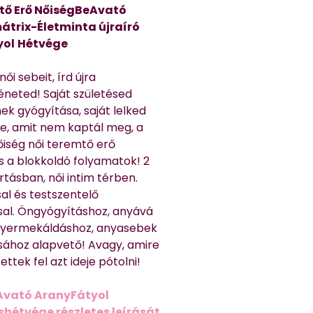
tő Erő NőiségBeAvató
átrix-Életminta újraíró
yol
Hétvége
ői sebeit, írd újra
éneted! Saját születésed
ek gyógyítása, saját lelked
e, amit nem kaptál meg, a
nőiség női teremtő erő
és a blokkoldó folyamatok! 2
rtásban, női intim térben.
al és testszentelő
sal. Öngyógyításhoz, anyává
 gyermekáldáshoz, anyasebek
sához alapvető! Avagy, amire
ttek fel azt ideje pótolni!
Avató AranyFátyol
shétvége részletes leírását