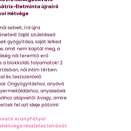
átrix-Életminta újraíró
yol
Hétvége
ői sebeit, írd újra
éneted! Saját születésed
ek gyógyítása, saját lelked
e, amit nem kaptál meg, a
nőiség női teremtő erő
és a blokkoldó folyamatok! 2
rtásban, női intim térben.
al és testszentelő
sal. Öngyógyításhoz, anyává
 gyermekáldáshoz, anyasebek
sához alapvető! Avagy, amire
ttek fel azt ideje pótolni!
Avató AranyFátyol
shétvége részletes leírását