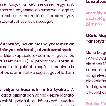
konzultác
sé tudják a két rendszer egymást
 rendszer egyedileg alkalmazva is egész,
Személyis
ntézist és rendszerlátást eredményez,
asztrológi
sztül átvehető bölcsességet.
kérni>>>
Mária Mag
Tanfolya
édeszköz, ha az élethelyzetemet át
s irányok várható „következményeit”
Mária Mag
 klienskapcsolatokban is – gyors és
TANFOLYAM
led szemben ül:) A programok során is
életének 13
rnek a leginkább megfelel…és olyan is
beavatása 
ot és számmisztika segítségével láttam
hangfelvét
blokkoldás
feldolgozh
céljaira használni a kártyákat.
A
is követhe
y adott pillanatban vannak előre látható
mzésből például a következő évedre
Érdekel? 