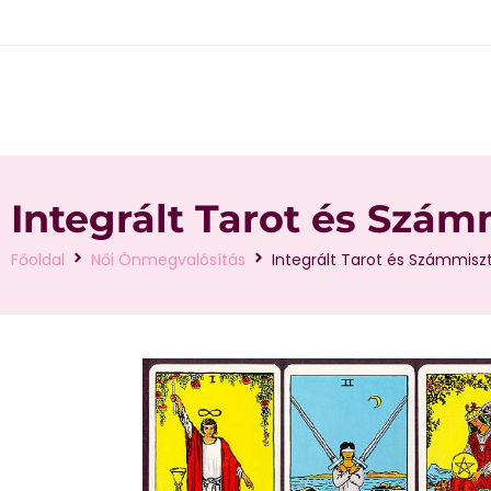
Integrált Tarot és Szá
Főoldal
Női Önmegvalósítás
Integrált Tarot és Számmisz