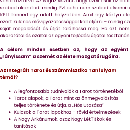
vonatkoztatva. Az is igaz viszont, hogy ezek csak az ado
szabad akaratod…mindig. Ezt soha nem szabad elvenni a
KELL tenned egy adott helyzetben. Amit egy kártya e
ezért különös elővigyázatossággal kell eljárni – mindig 
saját megoldását és útját találhassa meg. Ha ezt ne
akaratától és ezáltal az egyéni fejlődési útjától fosztaná
A célom minden esetben az, hogy az egyént 
„rányissam” a szemét az élete mozgatórugóira.
Az Integrált Tarot és Számmisztika Tanfolyam
témái?
A legfontosabb tudnivalók a Tarot történetéből
Tarot alapok, a Tarot mint az önmegvalósítás
teljes története és útja, a „Hős Utazása”
Kulcsok a Tarot lapokhoz – rövid értelmezések
A Nagy Arkánumok, azaz Nagy LétTitkok és
tanítások