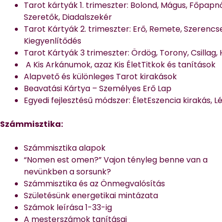
Tarot kártyák 1. trimeszter: Bolond, Mágus, Főpapn
Szeretők, Diadalszekér
Tarot Kártyák 2. trimeszter: Erő, Remete, Szerencse
Kiegyenlítődés
Tarot Kártyák 3 trimeszter: Ördög, Torony, Csillag, H
A Kis Arkánumok, azaz Kis ÉletTitkok és tanítások
Alapvető és különleges Tarot kirakások
Beavatási Kártya – Személyes Erő Lap
Egyedi fejlesztésű módszer: ÉletEszencia kirakás, L
Számmisztika:
Számmisztika alapok
“Nomen est omen?” Vajon tényleg benne van a
nevünkben a sorsunk?
Számmisztika és az Önmegvalósítás
Születésünk energetikai mintázata
Számok leírása 1-33-ig
A mesterszámok tanításai