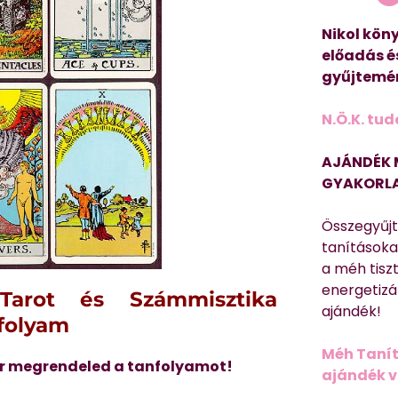
Nikol köny
előadás é
gyűjtemén
N.Ö.K. tud
AJÁNDÉK 
GYAKORLA
Összegyűj
tanításokat
a méh tisz
energetizá
 Tarot és Számmisztika
ajándék!
folyam
Méh Tanít
r megrendeled a tanfolyamot!
ajándék vi