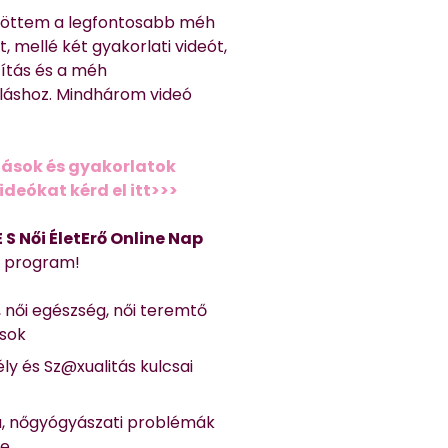
töttem a legfontosabb méh
, mellé két gyakorlati videót,
títás és a méh
láshoz. Mindhárom videó
ások és gyakorlatok
deókat kérd el itt>>>
 E S Női ÉletErő Online Nap
Ő program!
, női egészség, női teremtő
ások
ly és Sz@xualitás kulcsai
a, nőgyógyászati problémák
se