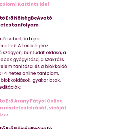
olom! Kattints ide!
tő Erő NőiségBeAvató
hetes tanfolyam
ői sebeit, írd újra
éneted! A testiséghez
 szégyen, bűntudat oldása, a
sebek gyógyítása, a szakrális
relem tanításai és a blokkoldó
! 4 hetes online tanfolam,
 blokkoldások, gyakorlatok,
editációk:
tő Erő Arany Fátyol Online
részletes leírását, vieóját
d>>>
tő Erő NőiségBeAvató