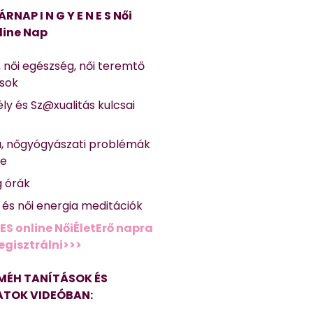
ÁRNAP I N G Y E N E S Női
line Nap
, női egészség, női teremtő
ások
ly és Sz@xualitás kulcsai
a, nőgyógyászati problémák
se
g órák
ő és női energia meditációk
ES online NőiÉletErő napra
regisztrálni>>>
MÉH TANÍTÁSOK ÉS
TOK VIDEÓBAN: