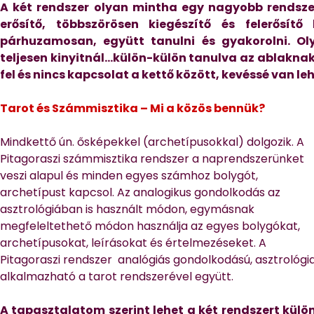
A két rendszer olyan mintha egy nagyobb rendsze
erősítő, többszörösen kiegészítő és felerősí
párhuzamosan, együtt tanulni és gyakorolni. O
teljesen kinyitnál…külön-külön tanulva az ablaknak
fel és nincs kapcsolat a kettő között, kevéssé van leh
Tarot és Számmisztika –
Mi a közös bennük?
Mindkettő ún. ősképekkel (archetípusokkal) dolgozik. A
Pitagoraszi számmisztika rendszer a naprendszerünket
veszi alapul és minden egyes számhoz bolygót,
archetípust kapcsol. Az analogikus gondolkodás az
asztrológiában is használt módon, egymásnak
megfeleltethető módon használja az egyes bolygókat,
archetípusokat, leírásokat és értelmezéseket. A
Pitagoraszi rendszer analógiás gondolkodású, asztrológiai
alkalmazható a tarot rendszerével együtt.
A tapasztalatom szerint lehet a két rendszert külön