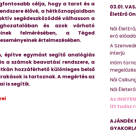
gfontosabb célja,
hogy a tarot és a
03.01. VAS
endszere élővé, a hétköznapjaidban
ÉletErő On
aktív segédeszközöddé válhasson a
ghozatalában és azok várható
Női ÉletErő
yeinek felmérésében, a Téged
erő előad
g eseményeinek értelmezésében.
A Szenvedé
interjú
, építve egymást segítő analógiás
 és a számok beavatási rendszere, a
Intim torn
itkán hozzáférhető különleges belső
megelőzé
rakások is tartoznak. A megértés az
Női Csikun
 is segítik.
Női Életer
yei
Az INGYEN
itt tudsz 
AJÁNDÉK 
GYAKORLA