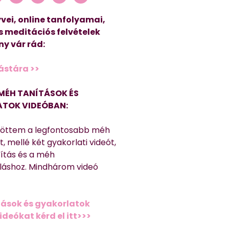
vei, online tanfolyamai,
s meditációs felvételek
y vár rád:
ástára >>
MÉH TANÍTÁSOK ÉS
TOK VIDEÓBAN:
töttem a legfontosabb méh
, mellé két gyakorlati videót,
títás és a méh
láshoz. Mindhárom videó
ások és gyakorlatok
deókat kérd el itt>>>