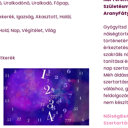
ő, Uralkodónő, Uralkodó, Főpap,
Születésm
AranyFát
kerék, Igazság, Akasztott, Halál,
Gyógyítsd n
old, Nap, Végítélet, Világ
nőiségtört
történetén
érkeztetés
szakrális 
étkerék
tanításai 
nap szerta
Méh áldáss
szertartás
váláshoz,
feldolgozá
nem készíte
NőiségBe
Szertartá