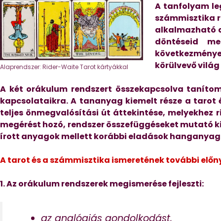
A tanfolyam le
számmisztika r
alkalmazható 
döntéseid me
következmén
körülvevő vilá
Alaprendszer: Rider-Waite Tarot kártyákkal
A két orákulum rendszert összekapcsolva tanítom
kapcsolataikra. A tananyag kiemelt része a tarot
teljes önmegvalósítási út áttekintése, melyekhez r
megérést hozó, rendszer összefüggéseket mutató ki
írott anyagok mellett korábbi eladások hanganyagai
A tarot és a számmisztika ismeretének további előn
1. Az orákulum rendszerek megismerése fejleszti:
az analógiás gondolkodást,