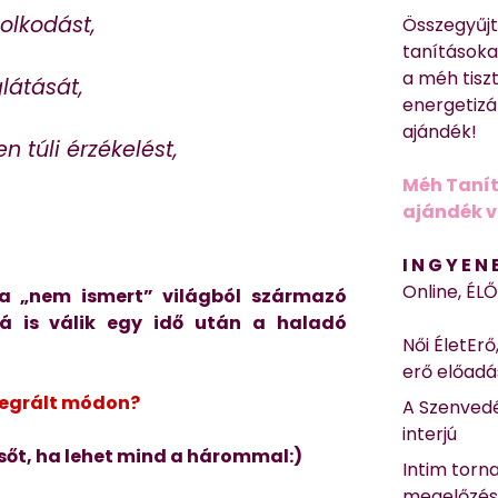
olkodást,
Összegyűj
tanításokat
a méh tisz
látását,
energetizá
ajándék!
 túli érzékelést,
Méh Tanít
ajándék vi
I N G Y E N
Online, ÉL
 a „nem ismert” világból származó
á is válik egy idő után a haladó
Női ÉletErő
erő előad
ntegrált módon?
A Szenvedé
interjú
sőt, ha lehet mind a hárommal:)
Intim torn
megelőzé