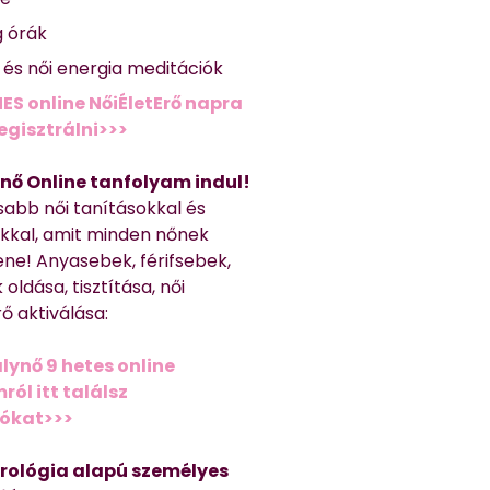
g órák
ő és női energia meditációk
ES online NőiÉletErő napra
regisztrálni>>>
nő Online tanfolyam indul!
sabb női tanításokkal és
kkal, amit minden nőnek
ene! Anyasebek, férifsebek,
 oldása, tisztítása, női
ő aktiválása:
lynő 9 hetes online
ól itt találsz
iókat>>>
trológia alapú személyes