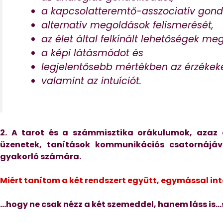
a kapcsolatteremtő-asszociatív gond
alternatív megoldások felismerését,
az élet által felkínált lehetőségek meg
a képi látásmódot és
legjelentősebb mértékben az érzékeken
valamint az intuíciót.
2. A tarot és a számmisztika orákulumok, azaz
üzenetek, tanítások kommunikációs csatornájáv
gyakorló számára.
Miért tanítom a két rendszert együtt, egymással i
…hogy ne csak nézz a két szemeddel, hanem láss is…