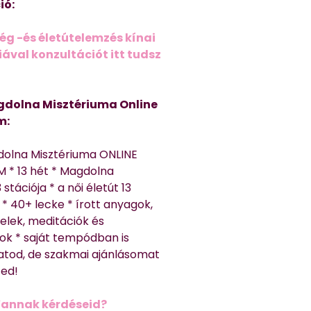
ió:
ég -és életútelemzés kínai
ával konzultációt itt tudsz
dolna Misztériuma Online
m:
dolna Misztériuma ONLINE
 * 13 hét * Magdolna
 stációja * a női életút 13
* 40+ lecke * írott anyagok,
elek, meditációk és
ok * saját tempódban is
atod, de szakmai ajánlásomat
ted!
Vannak kérdéseid?