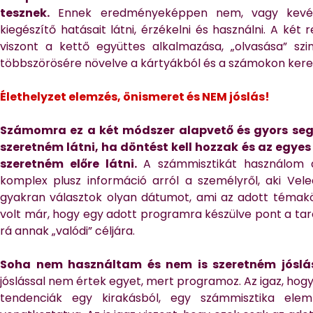
tesznek.
Ennek eredményeképpen nem, vagy kevés
kiegészítő hatásait látni, érzékelni és használni. A két
viszont a kettő együttes alkalmazása, „olvasása” szi
többszörösére növelve a kártyákból és a számokon kere
Élethelyzet elemzés, önismeret és NEM jóslás!
Számomra ez a két módszer alapvető és gyors seg
szeretném látni, ha döntést kell hozzak és az egye
szeretném előre látni.
A számmisztikát használom a
komplex plusz információ arról a személyről, aki Ve
gyakran választok olyan dátumot, ami az adott témakö
volt már, hogy egy adott programra készülve pont a tar
rá annak „valódi” céljára.
Soha nem használtam és nem is szeretném jóslás 
jóslással nem értek egyet, mert programoz. Az igaz, hog
tendenciák egy kirakásból, egy számmisztika ele