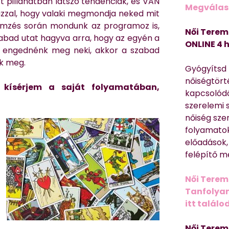
tt pillanatban látszó tendenciák, és VAN
Megválasz
zzal, hogy valaki megmondja neked mit
lemzés során mondunk az programoz is,
Női Terem
szabad utat hagyva arra, hogy az egyén a
ONLINE 4 
m engednénk meg neki, akkor a szabad
nk meg.
Gyógyítsd n
nőiségtört
kísérjem a saját folyamatában,
kapcsolódó
szerelemi 
nőiség sze
folyamatok
előadások,
felépítő m
Női Terem
Tanfolyam 
itt találo
Női Terem