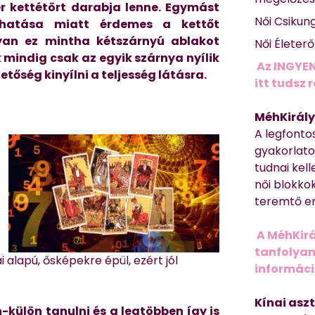
r kettétört darabja lenne. Egymást
Női Csikun
tő hatása miatt érdemes a kettőt
lyan ez mintha kétszárnyú ablakot
Női Életer
 mindig csak az egyik szárnya nyílik
Az INGYEN
etőség kinyílni a teljesség látásra.
itt tudsz 
MéhKirály
A legfonto
gyakorlato
tudnai kell
női blokkok
teremtő er
A MéhKirá
tanfolyamr
 alapú, ősképekre épül, ezért jól
informác
Kínai asz
-külön tanulni és a legtöbben így is