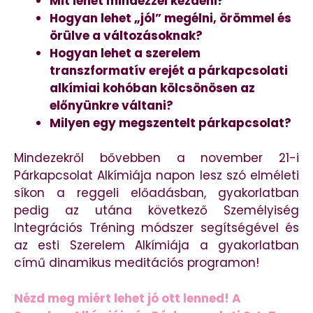
Mit lehet mindezzel kezdeni?
Hogyan lehet „jól” megélni, örömmel és
örülve a változásoknak?
Hogyan lehet a szerelem
transzformatív erejét a párkapcsolati
alkímiai kohóban kölcsönösen az
előnyünkre váltani?
Milyen egy megszentelt párkapcsolat?
Mindezekről bővebben a november 21-i
Párkapcsolat Alkímiája napon lesz szó elméleti
síkon a reggeli előadásban, gyakorlatban
pedig az utána következő Személyiség
Integrációs Tréning módszer segítségével és
az esti Szerelem Alkímiája a gyakorlatban
című dinamikus meditációs programon!
Nézd meg miért lehet jó ott lenned! A