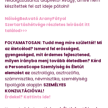
feldolgozásához alapvető! Avagy, amire nem
készítettek fel azt ideje pótolni!
NőiségBeAvató AranyFátyol
Szertartáshétvége részletes leírását itt
találod>>>
FOLYAMATOSAN: Tudd meg mire születtél! Mi
az életcélod? Ismerd fel erősséged,
gyengeséged, mit érdemes fejlesztened,
milyen irányba menj tovább életedben? Kérd
a PersonaScope Szemlyiség és Életút
elemzést az
asztrológia, asztrozófia,
számmisztika, névmisztika, személyiség
tipológiák alapján
SZEMÉLYES
KONZULTÁCIÓVAL!
Érdekel? Kattints ide!