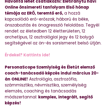
Havonta lehet csatlakozni: Életiránytű havi
Online önsimereti tanfolyam Első hónap
témája az ERŐ, teremtő erő,
a hozzá
kapcsolódó erő-erőszak, háború és béke,
önszaboztás és önagresszió feloldása. Tegyél
rendet az életedben 12 életterületen, 12
archetípus, 12 asztrológiai jegy és 12 bolygó
segítségével az ön-és sorsismeret belső útján.
Érdekel? Kattints ide!
PersonaScope Szemlyiség és Életút elemző
coach-tanácsadó képzés indul március 20-
án
ONLINE!
Asztrológia, asztrozófia,
számmisztika, névmisztika, személyiség
elemzés, coaching és tanácsadás
módszertannal:
komplex, integrált, segítő
képzés!