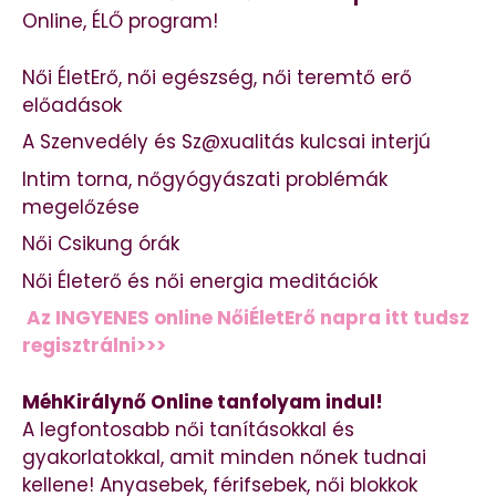
Online, ÉLŐ program!
Női ÉletErő, női egészség, női teremtő erő
előadások
A Szenvedély és Sz@xualitás kulcsai interjú
Intim torna, nőgyógyászati problémák
megelőzése
Női Csikung órák
Női Életerő és női energia meditációk
Az INGYENES online NőiÉletErő napra itt tudsz
regisztrálni>>>
MéhKirálynő Online tanfolyam indul!
A legfontosabb női tanításokkal és
gyakorlatokkal, amit minden nőnek tudnai
kellene! Anyasebek, férifsebek, női blokkok