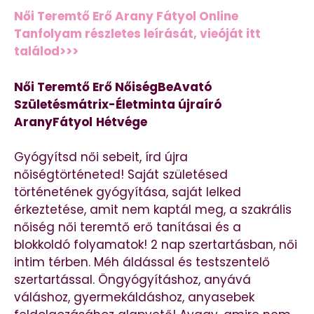
Női Teremtő Erő Arany Fátyol Online
Tanfolyam részletes leírását, vieóját itt
találod>>>
Női Teremtő Erő NőiségBeAvató
Születésmátrix-Életminta újraíró
AranyFátyol
Hétvége
Gyógyítsd női sebeit, írd újra
nőiségtörténeted! Saját születésed
történetének gyógyítása, saját lelked
érkeztetése, amit nem kaptál meg, a szakrális
nőiség női teremtő erő tanításai és a
blokkoldó folyamatok! 2 nap szertartásban, női
intim térben. Méh áldással és testszentelő
szertartással. Öngyógyításhoz, anyává
váláshoz, gyermekáldáshoz, anyasebek