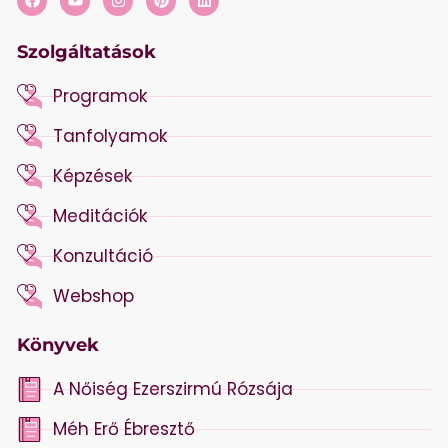
Szolgáltatások
Programok
Tanfolyamok
Képzések
Meditációk
Konzultáció
Webshop
Könyvek
A Nőiség Ezerszirmú Rózsája
Méh Erő Ébresztő