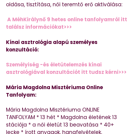
oldása, tisztítása, női teremtő erő aktiválása:
A MéhKirálynő 9 hetes online tanfolyamról itt
találsz információkat>>>
Kínai asztrológia alapú személyes
konzultáció:
Személyiség -és életútelemzés kínai
asztrológiával konzultációt itt tudsz kérni>>>
Mária Magdolna Misztériuma Online
Tanfolyam:
Mária Magdolna Misztériuma ONLINE
TANFOLYAM * 13 hét * Magdolna életének 13
stációja * a női életút 13 beavatása * 40+
lecke * írott anyagok, hangfelvételek,