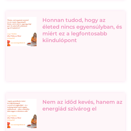
Honnan tudod, hogy az
életed nincs egyensúlyban, és
miért ez a legfontosabb
kiindulópont
Nem az időd kevés, hanem az
energiád szivárog el