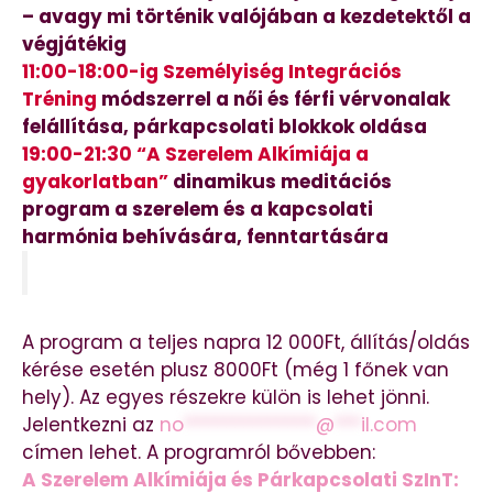
– avagy mi történik valójában a kezdetektől a
végjátékig
11:00-18:00-ig Személyiség Integrációs
Tréning
módszerrel a női és férfi vérvonalak
felállítása, párkapcsolati blokkok oldása
19:00-21:30 “A Szerelem Alkímiája a
gyakorlatban”
dinamikus meditációs
program a szerelem és a kapcsolati
harmónia behívására, fenntartására
A program a teljes napra 12 000Ft, állítás/oldás
kérése esetén plusz 8000Ft (még 1 főnek van
hely). Az egyes részekre külön is lehet jönni.
Jelentkezni az
no
***************
@
***
il.com
címen lehet. A programról bővebben:
A Szerelem Alkímiája és Párkapcsolati SzInT: