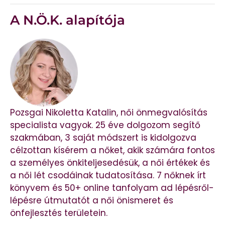
A N.Ö.K. alapítója
Pozsgai Nikoletta Katalin, női önmegvalósítás
specialista vagyok. 25 éve dolgozom segítő
szakmában, 3 saját módszert is kidolgozva
célzottan kísérem a nőket, akik számára fontos
a személyes önkiteljesedésük, a női értékek és
a női lét csodáinak tudatosítása. 7 nőknek írt
könyvem és 50+ online tanfolyam ad lépésről-
lépésre útmutatót a női önismeret és
önfejlesztés területein.