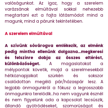
valóságunkat. Az igaz, hogy a szerelem
varázsának elmúltával sokkal nehezebb
megtartani ezt a fajta látásmódot mind a
magunk, mind a párunk tekintetében.
A szerelem elmúltával
A szívünk sóvárogva emlékezik, az elménk
pedig mintha ellenünk dolgozna…megkeresi
és felszínre dobja az összes eltérést,
különbözőséget.
A magaslatokat a
mélypontok követik, majd a szerelmesekből
hétköznapjaikat szürkén és sokszor
csalódottan megélő pár/házaspár lesz. A
legjobb önmagunkról a fókusz a legrosszabb
önmagunkra terelődik…ha nem vagyunk észnél
és nem figyelünk oda a kapcsolat lecsúszik,
állandó gyötrődéseket, szomorúságot és