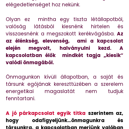
elégedetlenséget hoz nekünk.
Olyan ez mintha egy tiszta létállapotból,
valóság látásból kiesnénk hirtelen és
visszaesnénk a megszokott kerékvágásba.
Az
az élénkség, elevenség, ami a kapcsolat
elején megvolt, halványulni kezd. A
kapcsolatban élők mindkét tagja „kiesik”
valódi önmagából.
Önmagunkon kívüli állapotban, a saját és
társunk egójának kereszttüzében a szerelem
energetikai magaslatát nem tudjuk
fenntartani.
A jó párkapcsolat egyik titka
szerintem az,
hogy odafigyeljünk…önmagunkra és
társunkra, a kapcsolatban merjünk valóban