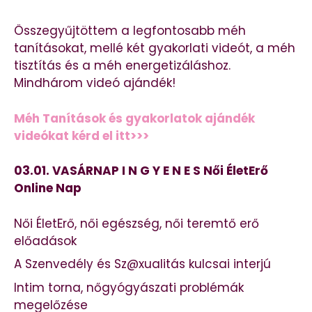
Összegyűjtöttem a legfontosabb méh
tanításokat, mellé két gyakorlati videót, a méh
tisztítás és a méh energetizáláshoz.
Mindhárom videó ajándék!
Méh Tanítások és gyakorlatok ajándék
videókat kérd el itt>>>
03.01. VASÁRNAP I N G Y E N E S Női ÉletErő
Online Nap
Női ÉletErő, női egészség, női teremtő erő
előadások
A Szenvedély és Sz@xualitás kulcsai interjú
Intim torna, nőgyógyászati problémák
megelőzése