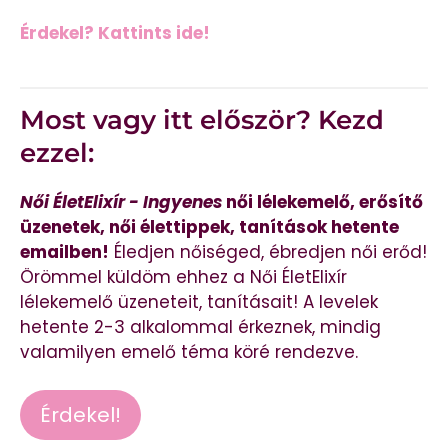
Érdekel? Kattints ide!
Most vagy itt először? Kezd
ezzel:
Női ÉletElixír - Ingyenes
női lélekemelő, erősítő
üzenetek, női élettippek, tanítások hetente
emailben!
Éledjen nőiséged, ébredjen női erőd!
Örömmel küldöm ehhez a Női ÉletElixír
lélekemelő üzeneteit, tanításait! A levelek
hetente 2-3 alkalommal érkeznek, mindig
valamilyen emelő téma köré rendezve.
Érdekel!