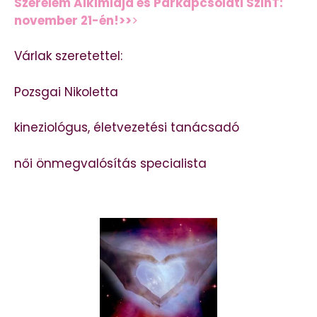
Szerelem Alkímiája és Párkapcsolati SzInT:
november 21-én!>>
>
Várlak szeretettel:
Pozsgai Nikoletta
kineziológus, életvezetési tanácsadó
női önmegvalósítás specialista