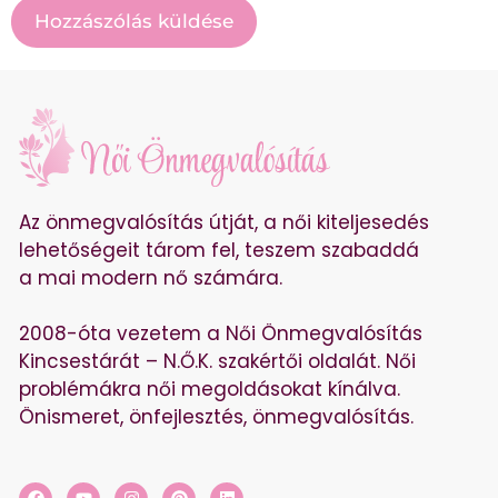
Az önmegvalósítás útját, a női kiteljesedés
lehetőségeit tárom fel, teszem szabaddá
a mai modern nő számára.
2008-óta vezetem a Női Önmegvalósítás
Kincsestárát – N.Ő.K. szakértői oldalát. Női
problémákra női megoldásokat kínálva.
Önismeret, önfejlesztés, önmegvalósítás.