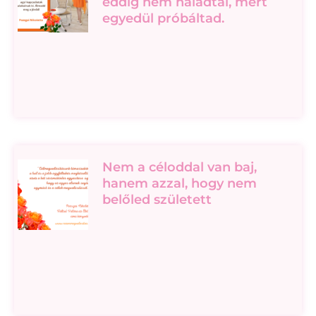
eddig nem haladtál, mert
egyedül próbáltad.
Nem a céloddal van baj,
hanem azzal, hogy nem
belőled született