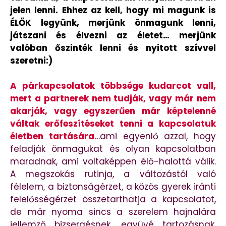
jelen lenni. Ehhez az kell, hogy mi magunk is
ÉLŐK legyünk, merjünk önmagunk lenni,
játszani és élvezni az életet… merjünk
valóban őszinték lenni és nyitott szívvel
szeretni:)
A párkapcsolatok többsége kudarcot vall,
mert a partnerek nem tudják, vagy már nem
akarják, vagy egyszerűen már képtelenné
váltak erőfeszítéseket tenni a kapcsolatuk
életben tartására.
..ami egyenlő azzal, hogy
feladják önmagukat és olyan kapcsolatban
maradnak, ami voltaképpen élő-halottá válik.
A megszokás rutinja, a változástól való
félelem, a biztonságérzet, a közös gyerek iránti
felelősségérzet összetarthatja a kapcsolatot,
de már nyoma sincs a szerelem hajnalára
jellemző bizsergésnek, együvé tartozásnak,