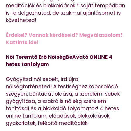
meditációk és blokkoldások * saját tempódban
is feldolgozhatod, de szakmai ajánlásomat is
követheted!
Érdekel? Vannak kérdéseid? Megválaszolom!
Kattints ide!
Női Teremtő Erő NőiségBeAvató ONLINE 4
hetes tanfolyam
Gyógyítsd női sebeit, írd újra
nőiségtörténeted! A testiséghez kapcsolódó
szégyen, bűntudat oldása, a szerelemi sebek
gyógyítása, a szakrális nőiség szerelem
tanításai és a blokkoldó folyamatok! 4 hetes
online tanfolam, előadások, blokkoldások,
gyakorlatok, felépítő meditációk: