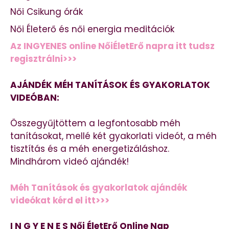
Női Csikung órák
Női Életerő és női energia meditációk
Az INGYENES online NőiÉletErő napra itt tudsz
regisztrálni>>>
AJÁNDÉK MÉH TANÍTÁSOK ÉS GYAKORLATOK
VIDEÓBAN:
Összegyűjtöttem a legfontosabb méh
tanításokat, mellé két gyakorlati videót, a méh
tisztítás és a méh energetizáláshoz.
Mindhárom videó ajándék!
Méh Tanítások és gyakorlatok ajándék
videókat kérd el itt>>>
I N G Y E N E S Női ÉletErő Online Nap