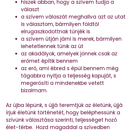
hiszek abban, hogy a szívem tudja a
választ
a szívem válaszát meghallva azt az utat
is választom, bármilyen földtől
elrugaszkodottnak tűnjék is
a szívem útján járni is merek, bármilyen
lehetetlennek tűnik az út
az akadályok, amelyek jönnek csak az
erőmet építik bennem
az erő, ami ébred s épül bennem még
tágabbra nyitja a teljesség kapuját, s
megerősíti a mindenekbe vetett
bizalmam.
Az újba lépünk, s újjá teremtjük az életünk, újjá
írjuk életünk történetét, hogy beléphessünk a
szívünk választása szerinti, teljességet hozó
élet-térbe. Hozd magaddal a szívedben