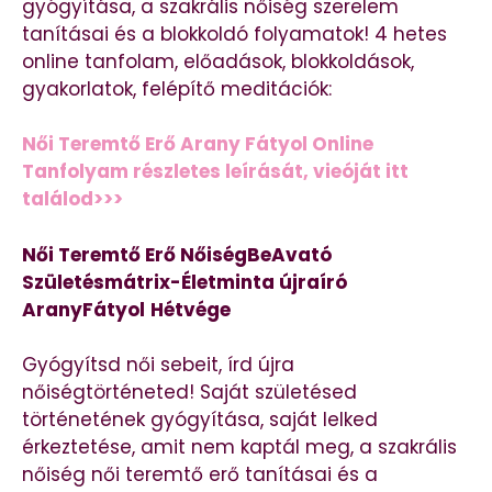
gyógyítása, a szakrális nőiség szerelem
tanításai és a blokkoldó folyamatok! 4 hetes
online tanfolam, előadások, blokkoldások,
gyakorlatok, felépítő meditációk:
Női Teremtő Erő Arany Fátyol Online
Tanfolyam részletes leírását, vieóját itt
találod>>>
Női Teremtő Erő NőiségBeAvató
Születésmátrix-Életminta újraíró
AranyFátyol
Hétvége
Gyógyítsd női sebeit, írd újra
nőiségtörténeted! Saját születésed
történetének gyógyítása, saját lelked
érkeztetése, amit nem kaptál meg, a szakrális
nőiség női teremtő erő tanításai és a