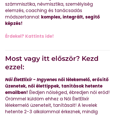
számmisztika, névmisztika, személyiség
elemzés, coaching és tanácsadás
módszertannal:
komplex, integrált, segítő
képzés!
Érdekel? Kattints ide!
Most vagy itt először? Kezd
ezzel:
Női ÉletElixír - Ingyenes
női lélekemelő, erősítő
üzenetek, női élettippek, tanítások hetente
emailben!
Éledjen nőiséged, ébredjen női erőd!
Örömmel küldöm ehhez a Női ÉletElixír
lélekemelő üzeneteit, tanításait! A levelek
hetente 2-3 alkalommal érkeznek, mindig