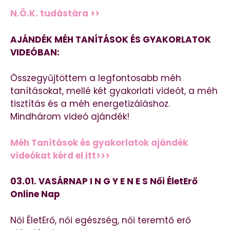
N.Ö.K. tudástára >>
AJÁNDÉK MÉH TANÍTÁSOK ÉS GYAKORLATOK
VIDEÓBAN:
Összegyűjtöttem a legfontosabb méh
tanításokat, mellé két gyakorlati videót, a méh
tisztítás és a méh energetizáláshoz.
Mindhárom videó ajándék!
Méh Tanítások és gyakorlatok ajándék
videókat kérd el itt>>>
03.01. VASÁRNAP I N G Y E N E S Női ÉletErő
Online Nap
Női ÉletErő, női egészség, női teremtő erő