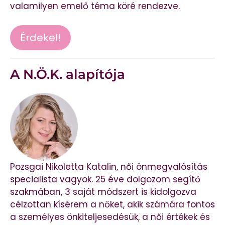
valamilyen emelő téma köré rendezve.
Érdekel!
A N.Ö.K. alapítója
Pozsgai Nikoletta Katalin, női önmegvalósítás
specialista vagyok. 25 éve dolgozom segítő
szakmában, 3 saját módszert is kidolgozva
célzottan kísérem a nőket, akik számára fontos
a személyes önkiteljesedésük, a női értékek és