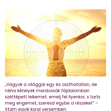
„Vagyok a világgal egy és oszthatatlan, de
néha kételyek mardossák fájdalomban
széttépett lelkemet; emelj fel ilyenkor, s tarts
meg engemet, szeresd egybe a részeket” –
írtam egyik korai versemben.