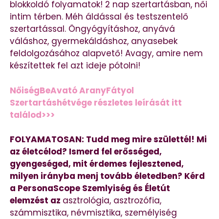
blokkoldó folyamatok! 2 nap szertartásban, női
intim térben. Méh áldással és testszentelő
szertartással. Öngyógyításhoz, anyává
váláshoz, gyermekáldáshoz, anyasebek
feldolgozásához alapvető! Avagy, amire nem
készítettek fel azt ideje pótolni!
NőiségBeAvató AranyFátyol
Szertartáshétvége részletes leírását itt
találod>>>
FOLYAMATOSAN: Tudd meg mire születtél! Mi
az életcélod? Ismerd fel erősséged,
gyengeséged, mit érdemes fejlesztened,
milyen irányba menj tovább életedben? Kérd
a PersonaScope Szemlyiség és Életút
elemzést az
asztrológia, asztrozófia,
számmisztika, névmisztika, személyiség