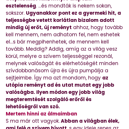
esztelenség
. …és mondták is nekem sokan,
sokszor.
Ugyanakkor pont ez a gyermeki hit, a
teljességbe vetett korlátlan bizalom adott
mindig új erőt, új reményt
ahhoz, hogy tovább
kell mennem, nem adhatom fel, nem eshetek
el…s bár megpihenhetek, de mennem kell
tovább. Meddig? Addig, amíg az a világ vesz
körül, melyre a szívem teljességgel rezonál,
melynek valóságát és elérhetőségét minden
szívdobbanásom újra és újra pumpálja a
sejtjeimbe. Így ma azt mondom, hogy
az
utópia reményt ad és utat mutat egy jobb
valóságba. Ilyen módon egy jobb világ
megteremtését szolgáló erőről és
lehetőségről van szó.
Mertem hinni az álmaimban
S ma már ott vagyok.
Abban a világban élek,
ami felé a szívem hívott
, s egy ideje repes az