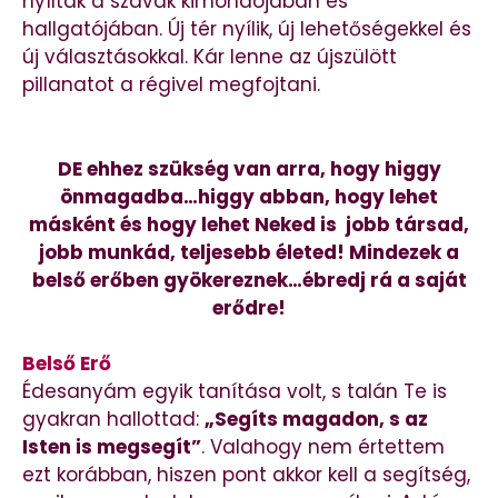
nyíltak a szavak kimondójában és
hallgatójában. Új tér nyílik, új lehetőségekkel és
új választásokkal. Kár lenne az újszülött
pillanatot a régivel megfojtani.
DE ehhez szükség van arra, hogy higgy
önmagadba…higgy abban, hogy lehet
másként és hogy lehet Neked is jobb társad,
jobb munkád, teljesebb életed! Mindezek a
belső erőben gyökereznek…ébredj rá a saját
erődre!
Belső Erő
Édesanyám egyik tanítása volt, s talán Te is
gyakran hallottad:
„Segíts magadon, s az
Isten is megsegít”
. Valahogy nem értettem
ezt korábban, hiszen pont akkor kell a segítség,