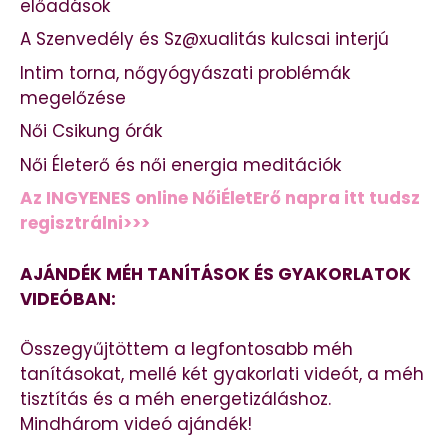
előadások
A Szenvedély és Sz@xualitás kulcsai interjú
Intim torna, nőgyógyászati problémák
megelőzése
Női Csikung órák
Női Életerő és női energia meditációk
Az INGYENES online NőiÉletErő napra itt tudsz
regisztrálni>>>
AJÁNDÉK MÉH TANÍTÁSOK ÉS GYAKORLATOK
VIDEÓBAN:
Összegyűjtöttem a legfontosabb méh
tanításokat, mellé két gyakorlati videót, a méh
tisztítás és a méh energetizáláshoz.
Mindhárom videó ajándék!