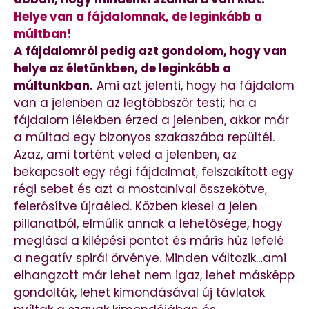
Helye van a fájdalomnak, de leginkább a
múltban!
A fájdalomról pedig azt gondolom, hogy van
helye az életünkben, de leginkább a
múltunkban.
Ami azt jelenti, hogy ha fájdalom
van a jelenben az legtöbbször testi; ha a
fájdalom lélekben érzed a jelenben, akkor már
a múltad egy bizonyos szakaszába repültél.
Azaz, ami történt veled a jelenben, az
bekapcsolt egy régi fájdalmat, felszakított egy
régi sebet és azt a mostanival összekötve,
felerősítve újraéled. Közben kiesel a jelen
pillanatból, elmúlik annak a lehetősége, hogy
meglásd a kilépési pontot és máris húz lefelé
a negatív spirál örvénye. Minden változik…ami
elhangzott már lehet nem igaz, lehet másképp
gondolták, lehet kimondásával új távlatok