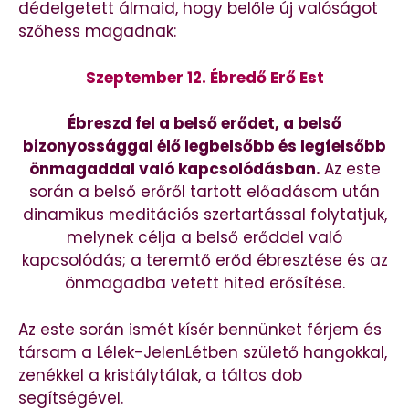
dédelgetett álmaid, hogy belőle új valóságot
szőhess magadnak:
Szeptember 12. Ébredő Erő Est
Ébreszd fel a belső erődet, a belső
bizonyossággal
élő legbelsőbb és legfelsőbb
önmagaddal való kapcsolódásban.
Az este
során a belső erőről tartott előadásom után
dinamikus meditációs szertartással folytatjuk,
melynek célja a belső erőddel való
kapcsolódás; a teremtő erőd ébresztése és az
önmagadba vetett hited erősítése.
Az este során ismét kísér bennünket férjem és
társam a Lélek-JelenLétben születő hangokkal,
zenékkel a kristálytálak, a táltos dob
segítségével.