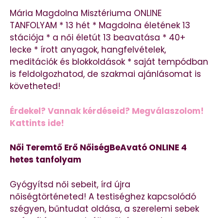
Mária Magdolna Misztériuma ONLINE
TANFOLYAM * 13 hét * Magdolna életének 13
stációja * a női életút 13 beavatása * 40+
lecke * írott anyagok, hangfelvételek,
meditációk és blokkoldások * saját tempódban
is feldolgozhatod, de szakmai ajánlásomat is
követheted!
Érdekel? Vannak kérdéseid? Megválaszolom!
Kattints ide!
Női Teremtő Erő NőiségBeAvató ONLINE 4
hetes tanfolyam
Gyógyítsd női sebeit, írd újra
nőiségtörténeted! A testiséghez kapcsolódó
szégyen, bűntudat oldása, a szerelemi sebek