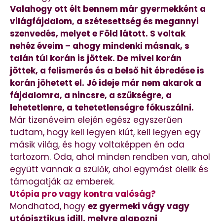
Valahogy ott élt bennem már gyermekként a
világfájdalom, a szétesettség és megannyi
szenvedés, melyet e Föld látott. S voltak
nehéz éveim – ahogy mindenki másnak, s
talán túl korán is jöttek. De mivel korán
jöttek, a felismerés és a belső hit ébredése is
korán jöhetett el. Jó ideje már nem akarok a
fájdalomra, a nincsre, a szűkségre, a
lehetetlenre, a tehetetlenségre fókuszálni.
Már tizenéveim elején egész egyszerűen
tudtam, hogy kell legyen kiút, kell legyen egy
másik világ, és hogy voltaképpen én oda
tartozom. Oda, ahol minden rendben van, ahol
együtt vannak a szülők, ahol egymást ölelik és
támogatják az emberek.
Utópia pro vagy kontra valóság?
Mondhatod, hogy
ez gyermeki vágy vagy
utópisztikus idill, melyre alapozni