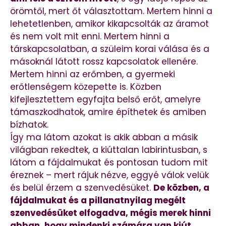
örömtől, mert őt választottam. Mertem hinni a
lehetetlenben, amikor kikapcsolták az áramot
és nem volt mit enni. Mertem hinni a
társkapcsolatban, a szüleim korai válása és a
másoknál látott rossz kapcsolatok ellenére.
Mertem hinni az erőmben, a gyermeki
erőtlenségem közepette is. Közben
kifejlesztettem egyfajta belső erőt, amelyre
támaszkodhatok, amire építhetek és amiben
bízhatok.
Így ma látom azokat is akik abban a másik
világban rekedtek, a kiúttalan labirintusban, s
látom a fájdalmukat és pontosan tudom mit
éreznek – mert rájuk nézve, eggyé válok velük
és belül érzem a szenvedésüket.
De közben, a
fájdalmukat és a pillanatnyilag megélt
szenvedésüket elfogadva, mégis merek hinni
abban, hogy mindenki számára van kiút.