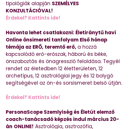
tipológiák alapján
SZEMÉLYES
KONZULTÁCIÓVAL!
Érdekel? Kattints ide!
Havonta lehet csatlakozni: Életiránytű havi
Online önsimereti tanfolyam Első hónap
témája az ERŐ, teremtő erő,
a hozzá
kapcsolódó erő-erőszak, háború és béke,
önszaboztás és önagresszió feloldása. Tegyél
rendet az életedben 12 életterületen, 12
archetípus, 12 asztrológiai jegy és 12 bolygó
segítségével az ön-és sorsismeret belső útján.
Érdekel? Kattints ide!
PersonaScope Szemlyiség és Életút elemző
coach-tanácsadó képzés indul március 20-
án
ONLINE!
Asztrológia, asztrozófia,