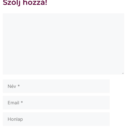
Szólj hozzá!