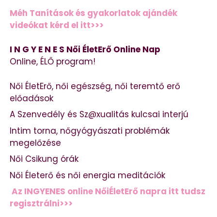
Méh Tanítások és gyakorlatok ajándék
videókat kérd el itt>>>
I N G Y E N E S Női ÉletErő Online Nap
Online, ÉLŐ program!
Női ÉletErő, női egészség, női teremtő erő
előadások
A Szenvedély és Sz@xualitás kulcsai interjú
Intim torna, nőgyógyászati problémák
megelőzése
Női Csikung órák
Női Életerő és női energia meditációk
Az INGYENES online NőiÉletErő napra itt tudsz
regisztrálni>>>