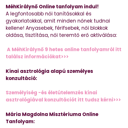
MéhKirálynő Online tanfolyam indul!
A legfontosabb női tanításokkal és
gyakorlatokkal, amit minden nőnek tudnai
kellene! Anyasebek, férifsebek, női blokkok
oldása, tisztítása, női teremtő erő aktiválása:
A MéhKirálynő 9 hetes online tanfolyamról itt
találsz információkat>>>
Kínai asztrológia alapú személyes
konzultáció:
Személyiség -és életútelemzés kínai
asztrológiával konzultációt itt tudsz kérni>>>
Mária Magdolna Misztériuma Online
Tanfolyam: