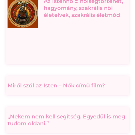
Az Istennő ::: nőiségtörténet,
hagyomány, szakrális női
életelvek, szakrális életmód
Miről szól az Isten – Nők című film?
„Nekem nem kell segítség. Egyedül is meg
tudom oldani.”