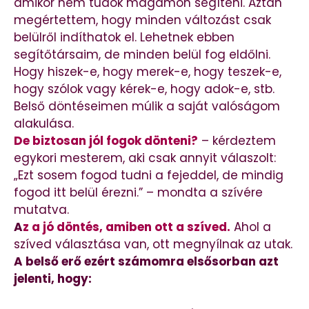
amikor nem tudok magamon segíteni. Aztán
megértettem, hogy minden változást csak
belülről indíthatok el. Lehetnek ebben
segítőtársaim, de minden belül fog eldőlni.
Hogy hiszek-e, hogy merek-e, hogy teszek-e,
hogy szólok vagy kérek-e, hogy adok-e, stb.
Belső döntéseimen múlik a saját valóságom
alakulása.
De biztosan jól fogok dönteni?
– kérdeztem
egykori mesterem, aki csak annyit válaszolt:
„Ezt sosem fogod tudni a fejeddel, de mindig
fogod itt belül érezni.” – mondta a szívére
mutatva.
A
z a jó döntés, amiben ott a szíved.
Ahol a
szíved választása van, ott megnyílnak az utak.
A belső erő ezért számomra elsősorban azt
jelenti, hogy: