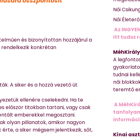
ulására összpontosít
Női Csikun
Női Életer
Az INGYEN
itt tudsz 
elműen és bizonyítottan hozzájárul a
rendelkezik konkrétan
MéhKirály
A legfonto
gyakorlato
tudnai kell
női blokkok
ák. A siker és a hozzá vezető út
teremtő er
zetük ellenére cselekedni. Ha te
A MéhKirá
es először titokban tartani, vagy csak
tanfolyamr
ientált emberekkel megosztani.
informác
k olyan pillanatok, amikor nagyon
érte, a siker mégsem jelentkezik, sőt,
Kínai asz