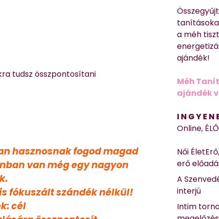
Összegyűj
tanításokat
a méh tisz
energetizá
ajándék!
ra tudsz összpontosítani
Méh Tanít
ajándék vi
I N G Y E N
Online, ÉL
óban hasznosnak fogod magad
Női ÉletErő
erő előad
zonban van még egy nagyon
k.
A Szenvedé
interjú
is fókuszált szándék nélkül!
k: cél
Intim torn
megelőzé