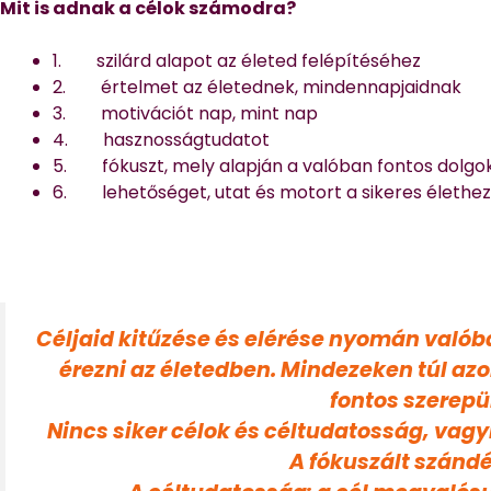
Mit is adnak a célok számodra?
1. szilárd alapot az életed felépítéséhez
2. értelmet az életednek, mindennapjaidnak
3. motivációt nap, mint nap
4. hasznosságtudatot
5. fókuszt, mely alapján a valóban fontos dolgok
6. lehetőséget, utat és motort a sikeres élethez
Céljaid kitűzése és elérése nyomán val
érezni az életedben. Mindezeken túl a
fontos szerepü
Nincs siker célok és céltudatosság, vagy
A fókuszált szándé