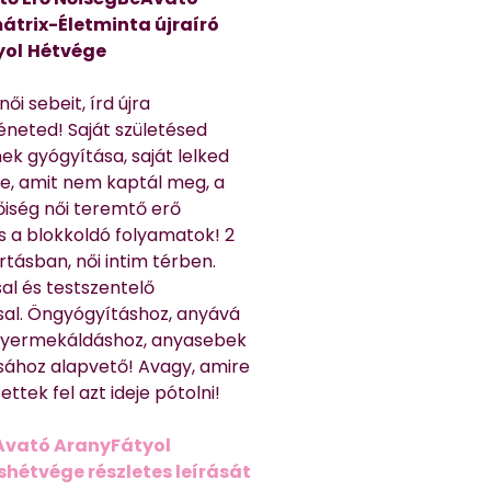
átrix-Életminta újraíró
yol
Hétvége
ői sebeit, írd újra
éneted! Saját születésed
ek gyógyítása, saját lelked
e, amit nem kaptál meg, a
nőiség női teremtő erő
és a blokkoldó folyamatok! 2
rtásban, női intim térben.
al és testszentelő
sal. Öngyógyításhoz, anyává
 gyermekáldáshoz, anyasebek
sához alapvető! Avagy, amire
ttek fel azt ideje pótolni!
Avató AranyFátyol
shétvége részletes leírását