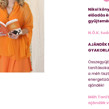
Nikol köny
előadás é
gyűjtemén
N.Ö.K. tud
AJÁNDÉK 
GYAKORLA
Összegyűj
tanításokat
a méh tisz
energetizá
ajándék!
Méh Tanít
ajándék vi