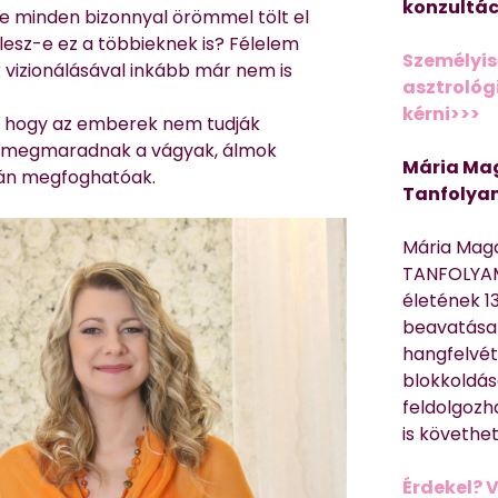
konzultác
e minden bizonnyal örömmel tölt el
lesz-e ez a többieknek is? Félelem
Személyis
 vizionálásával inkább már nem is
asztrológi
kérni>>>
i, hogy az emberek nem tudják
b megmaradnak a vágyak, álmok
Mária Mag
zán megfoghatóak.
Tanfolya
Mária Mag
TANFOLYAM
életének 13
beavatása 
hangfelvét
blokkoldás
feldolgozh
is követhe
Érdekel? 