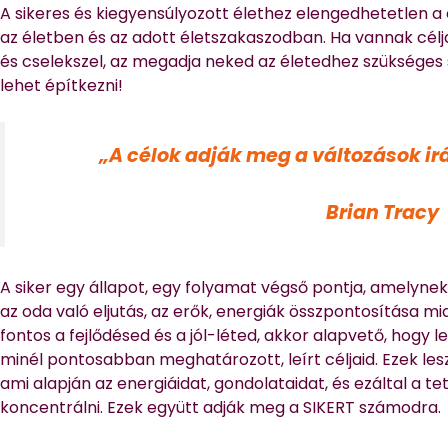
A sikeres és kiegyensúlyozott élethez elengedhetetlen a 
az életben és az adott életszakaszodban. Ha vannak cél
és cselekszel, az megadja neked az életedhez szükséges 
lehet építkezni!
„A célok adják meg a változások ir
Brian Tracy
A siker egy állapot, egy folyamat végső pontja, amelyn
az oda való eljutás, az erők, energiák összpontosítása m
fontos a fejlődésed és a jól-léted, akkor alapvető, hog
minél pontosabban meghatározott, leírt céljaid. Ezek le
ami alapján az energiáidat, gondolataidat, és ezáltal a te
koncentrálni. Ezek együtt adják meg a SIKERT számodra.