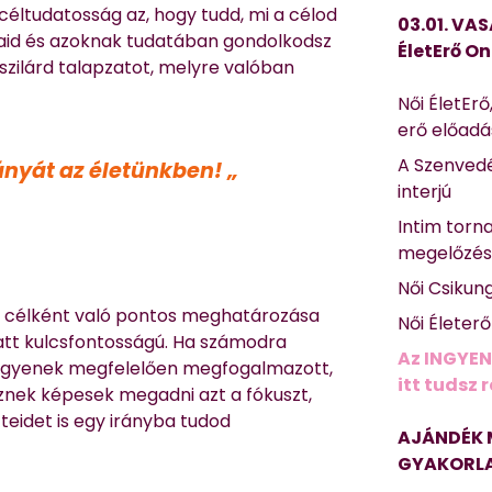
céltudatosság az, hogy tudd, mi a célod
03.01. VAS
jaid és azoknak tudatában gondolkodsz
ÉletErő On
szilárd talapzatot, melyre valóban
Női ÉletErő
erő előad
A Szenvedé
ányát az életünkben! „
interjú
Intim torn
megelőzé
Női Csikun
ek célként való pontos meghatározása
Női Életer
iatt kulcsfontosságú. Ha számodra
Az INGYEN
y legyenek megfelelően megfogalmazott,
itt tudsz 
sznek képesek megadni azt a fókuszt,
tteidet is egy irányba tudod
AJÁNDÉK 
GYAKORLA