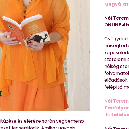
Megválasz
Női Terem
ONLINE 4 
Gyógyítsd n
nőiségtört
kapcsolódó
szerelemi 
nőiség sze
folyamatok
előadások,
felépítő m
Női Terem
Tanfolyam 
itt találo
 kitűzése és elérése során végbemenő
ezet lecserélődik. Amikor ugyanis
Női Terem