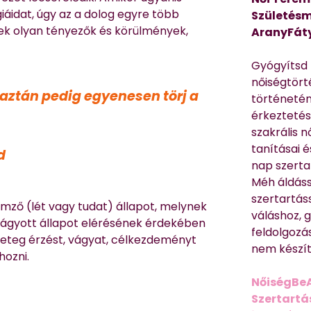
giáidat, úgy az a dolog egyre több
Születésm
ek olyan tényezők és körülmények,
AranyFát
Gyógyítsd n
nőiségtört
aztán pedig egyenesen törj a
történetén
érkeztetés
szakrális 
tanításai 
d
nap szerta
Méh áldáss
szertartás
llemző (lét vagy tudat) állapot, melynek
váláshoz,
vágyott állapot elérésének érdekében
feldolgozá
geteg érzést, vágyat, célkezdeményt
nem készíte
hozni.
NőiségBe
Szertartá