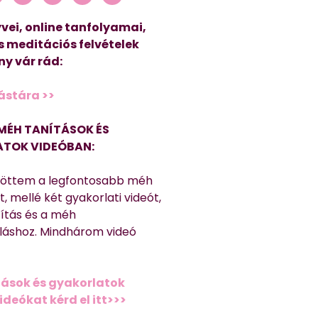
vei, online tanfolyamai,
s meditációs felvételek
y vár rád:
ástára >>
MÉH TANÍTÁSOK ÉS
TOK VIDEÓBAN:
töttem a legfontosabb méh
, mellé két gyakorlati videót,
títás és a méh
láshoz. Mindhárom videó
ások és gyakorlatok
deókat kérd el itt>>>