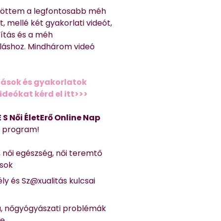
töttem a legfontosabb méh
, mellé két gyakorlati videót,
títás és a méh
láshoz. Mindhárom videó
ások és gyakorlatok
deókat kérd el itt>>>
 E S Női ÉletErő Online Nap
Ő program!
, női egészség, női teremtő
ások
ly és Sz@xualitás kulcsai
a, nőgyógyászati problémák
se