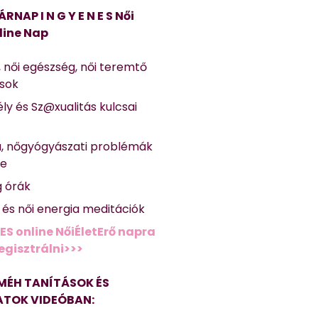
ÁRNAP I N G Y E N E S Női
line Nap
, női egészség, női teremtő
ások
ly és Sz@xualitás kulcsai
a, nőgyógyászati problémák
se
g órák
ő és női energia meditációk
ES online NőiÉletErő napra
regisztrálni>>>
MÉH TANÍTÁSOK ÉS
TOK VIDEÓBAN: