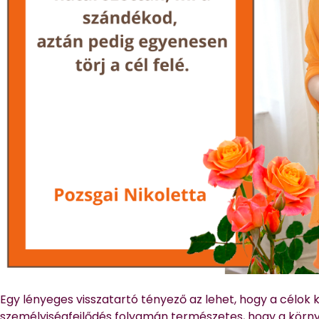
Egy lényeges visszatartó tényező az lehet, hogy a célok
személyiségfejlődés folyamán természetes, hogy a körny