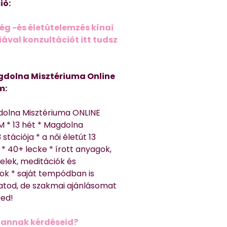
ió:
ég -és életútelemzés kínai
ával konzultációt itt tudsz
dolna Misztériuma Online
m:
dolna Misztériuma ONLINE
 * 13 hét * Magdolna
 stációja * a női életút 13
* 40+ lecke * írott anyagok,
elek, meditációk és
ok * saját tempódban is
atod, de szakmai ajánlásomat
ted!
Vannak kérdéseid?