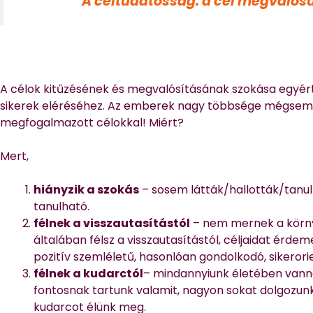
A céltudatosság: a cél megvalós
A célok kitűzésének és megvalósításának szokása egyért
sikerek eléréséhez. Az emberek nagy többsége mégsem 
megfogalmazott célokkal! Miért?
Mert,
hiányzik a szokás
– sosem látták/hallották/tanult
tanulható.
félnek a visszautasítástól
– nem mernek a környe
általában félsz a visszautasítástól, céljaidat érdem
pozitív szemléletű, hasonlóan gondolkodó, sikeror
félnek a kudarctól
– mindannyiunk életében vanna
fontosnak tartunk valamit, nagyon sokat dolgozunk 
kudarcot élünk meg.