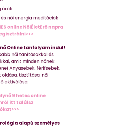
g órák
ő és női energia meditációk
ES online NőiÉletErő napra
regisztrálni>>>
nő Online tanfolyam indul!
sabb női tanításokkal és
kkal, amit minden nőnek
ene! Anyasebek, férifsebek,
 oldása, tisztítása, női
ő aktiválása:
lynő 9 hetes online
ól itt találsz
iókat>>>
trológia alapú személyes