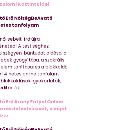
olom! Kattints ide!
tő Erő NőiségBeAvató
hetes tanfolyam
ői sebeit, írd újra
éneted! A testiséghez
 szégyen, bűntudat oldása, a
sebek gyógyítása, a szakrális
relem tanításai és a blokkoldó
! 4 hetes online tanfolam,
 blokkoldások, gyakorlatok,
editációk:
tő Erő Arany Fátyol Online
részletes leírását, vieóját
d>>>
tő Erő NőiségBeAvató