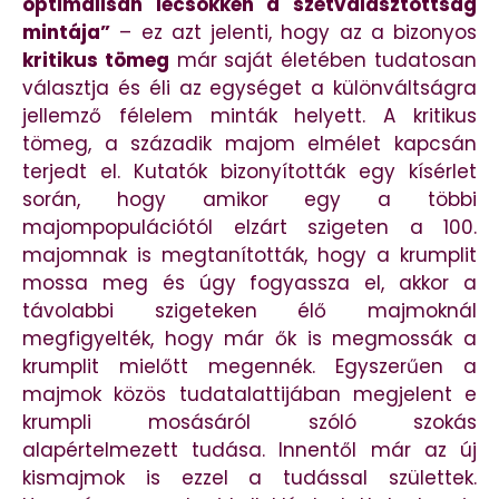
optimálisan lecsökken a szétválasztottság
mintája”
– ez azt jelenti, hogy az a bizonyos
kritikus tömeg
már saját életében tudatosan
választja és éli az egységet a különváltságra
jellemző félelem minták helyett. A kritikus
tömeg, a századik majom elmélet kapcsán
terjedt el. Kutatók bizonyították egy kísérlet
során, hogy amikor egy a többi
majompopulációtól elzárt szigeten a 100.
majomnak is megtanították, hogy a krumplit
mossa meg és úgy fogyassza el, akkor a
távolabbi szigeteken élő majmoknál
megfigyelték, hogy már ők is megmossák a
krumplit mielőtt megennék. Egyszerűen a
majmok közös tudatalattijában megjelent e
krumpli mosásáról szóló szokás
alapértelmezett tudása. Innentől már az új
kismajmok is ezzel a tudással születtek.