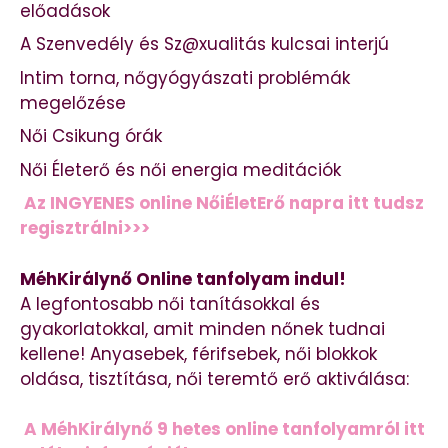
előadások
A Szenvedély és Sz@xualitás kulcsai interjú
Intim torna, nőgyógyászati problémák
megelőzése
Női Csikung órák
Női Életerő és női energia meditációk
Az INGYENES online NőiÉletErő napra itt tudsz
regisztrálni>>>
MéhKirálynő Online tanfolyam indul!
A legfontosabb női tanításokkal és
gyakorlatokkal, amit minden nőnek tudnai
kellene! Anyasebek, férifsebek, női blokkok
oldása, tisztítása, női teremtő erő aktiválása:
A MéhKirálynő 9 hetes online tanfolyamról itt