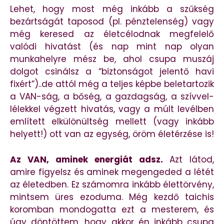
Lehet, hogy most még inkább a szűkség
bezártságát taposod (pl. pénztelenség) vagy
még keresed az életcélodnak megfelelő
valódi hivatást (és nap mint nap olyan
munkahelyre mész be, ahol csupa muszáj
dolgot csinálsz a “biztonságot jelentő havi
fixért”)..de attól még a teljes képbe beletartozik
a VAN-ság, a bőség, a gazdagság, a szívvel-
lélekkel végzett hivatás, vagy a múlt levélben
említett elkülönültség mellett (vagy inkább
helyett!) ott van az egység, öröm életérzése is!
Az VAN, aminek energiát adsz.
Azt látod,
amire figyelsz és aminek megengeded a létét
az életedben. Ez számomra inkább élettörvény,
mintsem üres ezoduma. Még kezdő taichis
koromban mondogatta ezt a mesterem, és
úgy döntöttem, hogy akkor én inkább csupa