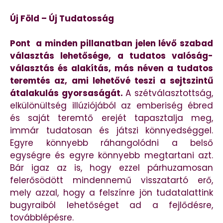
Új Föld – Új Tudatosság
Pont a minden pillanatban jelen lévő szabad
választás lehetősége, a tudatos valóság-
választás és alakítás, más néven a tudatos
teremtés az, ami lehetővé teszi a sejtszintű
átalakulás gyorsaságát.
A szétválasztottság,
elkülönültség illúziójából az emberiség ébred
és saját teremtő erejét tapasztalja meg,
immár tudatosan és játszi könnyedséggel.
Egyre könnyebb ráhangolódni a belső
egységre és egyre könnyebb megtartani azt.
Bár igaz az is, hogy ezzel párhuzamosan
felerősödött mindennemű visszatartó erő,
mely azzal, hogy a felszínre jön tudatalattink
bugyraiból lehetőséget ad a fejlődésre,
továbblépésre.