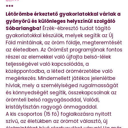
***
Létörömbe érkeztető gyakorlatokkal várlak a
gyönyörű és különleges helyszínül szolgáló
Sóbarlangba!
Érzék-ébresztő tudat tágító
gyakorlatokkal készülök, melyek segítik az Új
Föld mintáinak, az öröm földje, megteremtését
az életedben. Az ÖrömEst programjának fontos
részei az elemekkel való újfajta belső-lélek
teljességével való kapcsolódás, a
középpontodba, a léted örömérzetébe való
megérkezés. Mindemellett játékos jelenlétbe
hívlak, mely a személyiséged rugalmasságát
és könnyedségét segítik, összekapcsolnak az
örömteli belső ragyogásoddal, Valódi,
kristálytisztán ragyogó önmagaddal.
A kis csoportos (15 fő) foglalkozásra nyitott
szívű, az életükben az örömöt választó, új