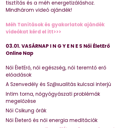
tisztítás és a méh energetizáláshoz.
Mindhárom videó ajándék!
Méh Tanítások és gyakorlatok ajándék
videókat kérd el itt>>>
03.01. VASÁRNAP I N G Y E N E S Női ÉletErő
Online Nap
Női ÉletErő, női egészség, női teremtő erő
előadások
A Szenvedély és Sz@xualitás kulcsai interjú
Intim torna, nőgyógyászati problémák
megelőzése
Női Csikung órák
Női Életerő és női energia meditációk