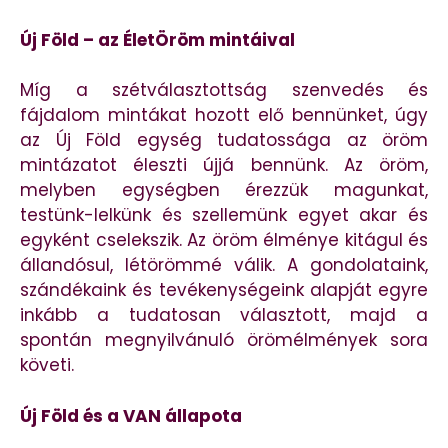
Új Föld – az ÉletÖröm mintáival
Míg a szétválasztottság szenvedés és
fájdalom mintákat hozott elő bennünket, úgy
az Új Föld egység tudatossága az öröm
mintázatot éleszti újjá bennünk. Az öröm,
melyben egységben érezzük magunkat,
testünk-lelkünk és szellemünk egyet akar és
egyként cselekszik. Az öröm élménye kitágul és
állandósul, létörömmé válik. A gondolataink,
szándékaink és tevékenységeink alapját egyre
inkább a tudatosan választott, majd a
spontán megnyilvánuló örömélmények sora
követi.
Új Föld és a VAN állapota