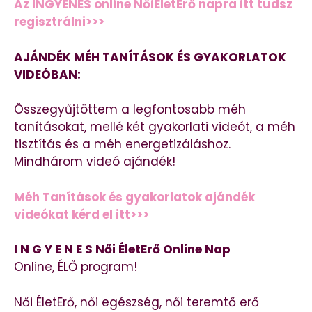
Az INGYENES online NőiÉletErő napra itt tudsz
regisztrálni>>>
AJÁNDÉK MÉH TANÍTÁSOK ÉS GYAKORLATOK
VIDEÓBAN:
Összegyűjtöttem a legfontosabb méh
tanításokat, mellé két gyakorlati videót, a méh
tisztítás és a méh energetizáláshoz.
Mindhárom videó ajándék!
Méh Tanítások és gyakorlatok ajándék
videókat kérd el itt>>>
I N G Y E N E S Női ÉletErő Online Nap
Online, ÉLŐ program!
Női ÉletErő, női egészség, női teremtő erő