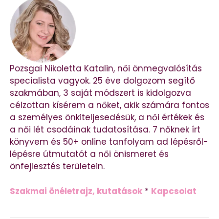
Pozsgai Nikoletta Katalin, női önmegvalósítás
specialista vagyok. 25 éve dolgozom segítő
szakmában, 3 saját módszert is kidolgozva
célzottan kísérem a nőket, akik számára fontos
a személyes önkiteljesedésük, a női értékek és
a női lét csodáinak tudatosítása. 7 nőknek írt
könyvem és 50+ online tanfolyam ad lépésről-
lépésre útmutatót a női önismeret és
önfejlesztés területein.
Szakmai önéletrajz, kutatások
*
Kapcsolat