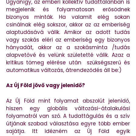
Ugyanígy, az emberi kollektív tudattalanban is
megjelenik és folyamatosan erősödnek
bizonyos minták. Ha valamit elég sokan
csinálnak elég sokszor, akkor az az emberiség
alaptudásává válik. Amikor az adott tudás
vagy szokás eléri az emberiség egy bizonyos
hányadát, akkor az a szokásminta /tudás
alapvetővé és velünk születetté válik. Azaz a
kritikus tömeg elérése után szükségszerű és
automatikus változás, átrendeződés áll be:)
Az Új Föld jövő vagy jelenidő?
Az Új Föld mint folyamat abszolút jelenidő,
hiszen egy globális változási-átalakulási
folyamatról van szó. A tudattágulás és a szív
útjának szabad választása egyre több ember
sajátja. Itt idézném az Új Föld egyik