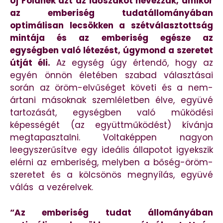
Új Földnek azt az időszakot nevezzük, amikor
az emberiség tudatállományában
optimálisan lecsökken a szétválasztottság
mintája és az emberiség egésze az
egységben való létezést, úgymond a szeretet
útját éli.
Az egység úgy értendő, hogy az
egyén önnön életében szabad választásai
során az öröm-elvűséget követi és a nem-
ártani másoknak szemléletben élve, együvé
tartozását, egységben való működési
képességét (az együttműködést) kívánja
megtapasztalni. Voltaképpen nagyon
leegyszerűsítve egy ideális állapotot igyekszik
elérni az emberiség, melyben a bőség-öröm-
szeretet és a kölcsönös megnyílás, együvé
válás a vezérelvek.
“Az emberiség tudat állományában