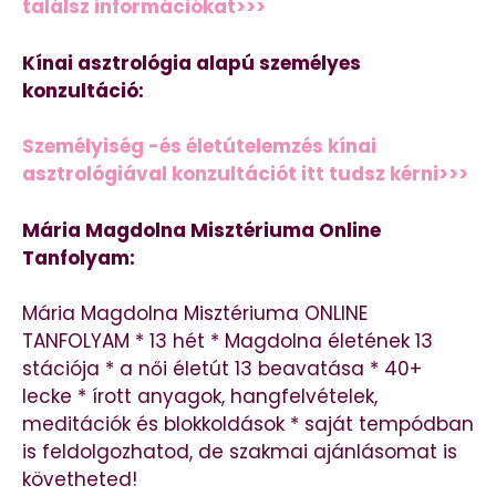
találsz információkat>>>
Kínai asztrológia alapú személyes
konzultáció:
Személyiség -és életútelemzés kínai
asztrológiával konzultációt itt tudsz kérni>>>
Mária Magdolna Misztériuma Online
Tanfolyam:
Mária Magdolna Misztériuma ONLINE
TANFOLYAM * 13 hét * Magdolna életének 13
stációja * a női életút 13 beavatása * 40+
lecke * írott anyagok, hangfelvételek,
meditációk és blokkoldások * saját tempódban
is feldolgozhatod, de szakmai ajánlásomat is
követheted!