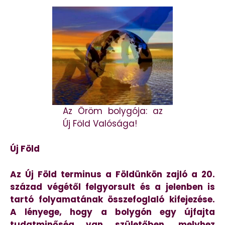
Az Öröm bolygója: az
Új Föld Valósága!
Új Föld
Az Új Föld terminus a Földünkön zajló a 20.
század végétől felgyorsult és a jelenben is
tartó folyamatának összefoglaló kifejezése.
A lényege, hogy a bolygón egy újfajta
tudatminőség van születőben, melyhez