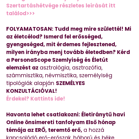
Szertartáshétvége részletes leírását itt
találod>>>
FOLYAMATOSAN: Tudd meg mire születtél! Mi
az életcélod? Ismerd fel erősséged,
gyengeséged, mit érdemes fejlesztened,
milyen irányba menj tovább életedben? Kérd
a PersonaScope Szemlyiség és Életút
elemzést az
asztrológia, asztrozófia,
számmisztika, névmisztika, személyiség
tipológiák alapján
SZEMÉLYES
KONZULTÁCIÓVAL!
Érdekel? Kattints ide!
Havonta lehet csatlakozni: Életiránytű havi
Online önsimereti tanfolyam Első hónap
témája az ERŐ, teremtő erő,
a hozzá
kapcsolódó erő-erőszak, háború és béke,