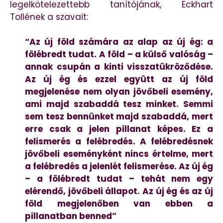
legelkötelezettebb tanítójának, Eckhart
Tollének a szavait:
“Az új föld számára az alap az új ég: a
fölébredt tudat. A föld – a külső valóság –
annak csupán a kinti visszatükröződése.
Az új ég és ezzel együtt az új föld
megjelenése nem olyan jövőbeli esemény,
ami majd szabaddá tesz minket. Semmi
sem tesz bennünket majd szabaddá, mert
erre csak a jelen pillanat képes. Ez a
felismerés a felébredés. A felébredésnek
jövőbeli eseményként nincs értelme, mert
a felébredés a jelenlét felismerése. Az új ég
– a fölébredt tudat – tehát nem egy
elérendő, jövőbeli állapot. Az új ég és az új
föld megjelenőben van ebben a
pillanatban benned”