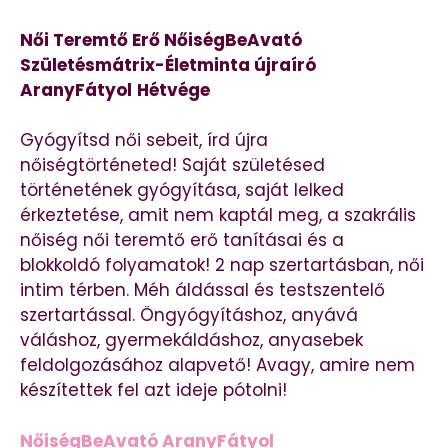
Női Teremtő Erő NőiségBeAvató
Születésmátrix-Életminta újraíró
AranyFátyol
Hétvége
Gyógyítsd női sebeit, írd újra
nőiségtörténeted! Saját születésed
történetének gyógyítása, saját lelked
érkeztetése, amit nem kaptál meg, a szakrális
nőiség női teremtő erő tanításai és a
blokkoldó folyamatok! 2 nap szertartásban, női
intim térben. Méh áldással és testszentelő
szertartással. Öngyógyításhoz, anyává
váláshoz, gyermekáldáshoz, anyasebek
feldolgozásához alapvető! Avagy, amire nem
készítettek fel azt ideje pótolni!
NőiségBeAvató AranyFátyol