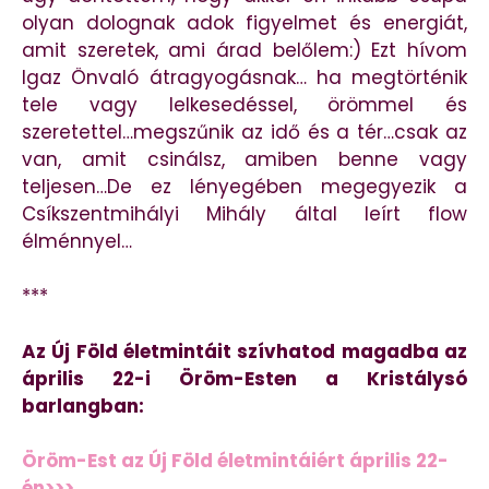
olyan dolognak adok figyelmet és energiát,
amit szeretek, ami árad belőlem:) Ezt hívom
Igaz Önvaló átragyogásnak… ha megtörténik
tele vagy lelkesedéssel, örömmel és
szeretettel…megszűnik az idő és a tér…csak az
van, amit csinálsz, amiben benne vagy
teljesen…De ez lényegében megegyezik a
Csíkszentmihályi Mihály által leírt flow
élménnyel…
***
Az Új Föld életmintáit szívhatod magadba az
április 22-i Öröm-Esten a Kristálysó
barlangban:
Öröm-Est az Új Föld életmintáiért április 22-
én>>>