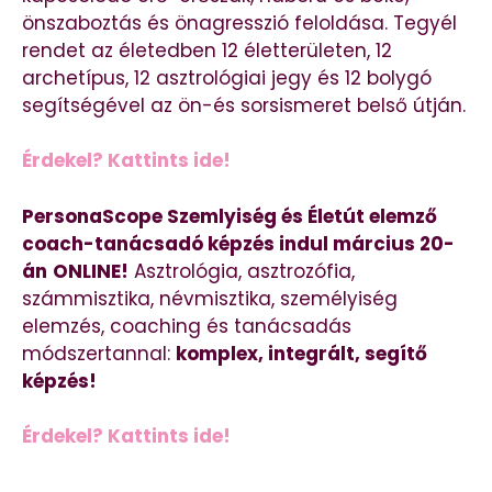
önszaboztás és önagresszió feloldása. Tegyél
rendet az életedben 12 életterületen, 12
archetípus, 12 asztrológiai jegy és 12 bolygó
segítségével az ön-és sorsismeret belső útján.
Érdekel? Kattints ide!
PersonaScope Szemlyiség és Életút elemző
coach-tanácsadó képzés indul március 20-
án
ONLINE!
Asztrológia, asztrozófia,
számmisztika, névmisztika, személyiség
elemzés, coaching és tanácsadás
módszertannal:
komplex, integrált, segítő
képzés!
Érdekel? Kattints ide!