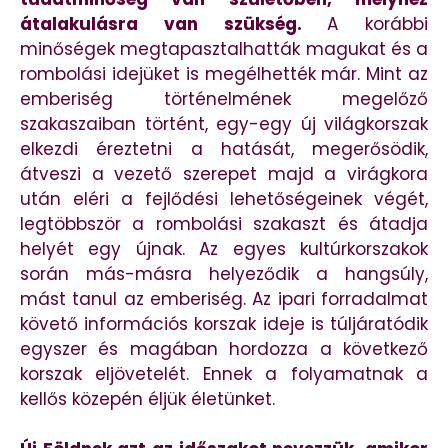
átalakulásra van szükség.
A korábbi
minőségek megtapasztalhatták magukat és a
rombolási idejüket is megélhették már. Mint az
emberiség történelmének megelőző
szakaszaiban történt, egy-egy új világkorszak
elkezdi éreztetni a hatását, megerősödik,
átveszi a vezető szerepet majd a virágkora
után eléri a fejlődési lehetőségeinek végét,
legtöbbször a rombolási szakaszt és átadja
helyét egy újnak. Az egyes kultúrkorszakok
során más-másra helyeződik a hangsúly,
mást tanul az emberiség. Az ipari forradalmat
követő információs korszak ideje is túljáratódik
egyszer és magában hordozza a következő
korszak eljövetelét. Ennek a folyamatnak a
kellős közepén éljük életünket.