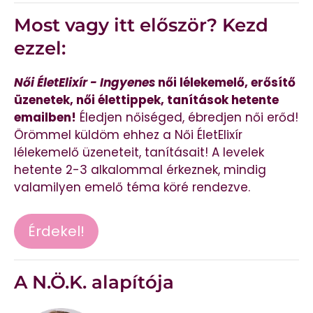
Most vagy itt először? Kezd
ezzel:
Női ÉletElixír - Ingyenes
női lélekemelő, erősítő
üzenetek, női élettippek, tanítások hetente
emailben!
Éledjen nőiséged, ébredjen női erőd!
Örömmel küldöm ehhez a Női ÉletElixír
lélekemelő üzeneteit, tanításait! A levelek
hetente 2-3 alkalommal érkeznek, mindig
valamilyen emelő téma köré rendezve.
Érdekel!
A N.Ö.K. alapítója