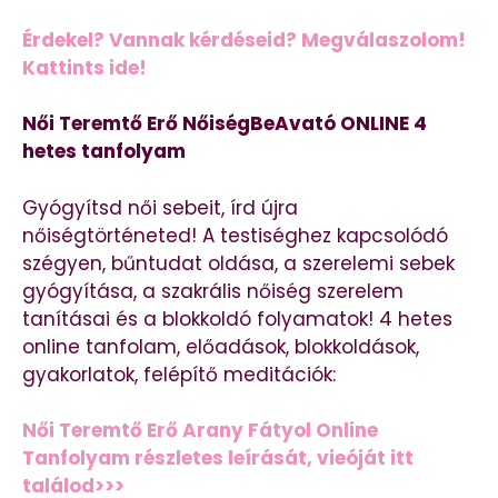
Érdekel? Vannak kérdéseid? Megválaszolom!
Kattints ide!
Női Teremtő Erő NőiségBeAvató ONLINE 4
hetes tanfolyam
Gyógyítsd női sebeit, írd újra
nőiségtörténeted! A testiséghez kapcsolódó
szégyen, bűntudat oldása, a szerelemi sebek
gyógyítása, a szakrális nőiség szerelem
tanításai és a blokkoldó folyamatok! 4 hetes
online tanfolam, előadások, blokkoldások,
gyakorlatok, felépítő meditációk:
Női Teremtő Erő Arany Fátyol Online
Tanfolyam részletes leírását, vieóját itt
találod>>>