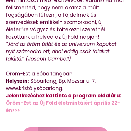
életmintákat hívó résztvevőket várunk! Ha már
felismerted, hogy nem akarsz a múlt
fogságában létezni, a fájdalmak és
szenvedések emlékein szomorkodni, új
életerőre vágysz és töltekezni szeretnél
közöttünk a helyed az Új Föld napján!
“Járd az öröm útját és az univerzum kapukat
nyit számodra ott, ahol eddig csak falakat
találtál” (Joseph Cambell)
Öröm-Est a Sóbarlangban
Helyszín:
Sóbarlang, Bp. Mozsár u. 7.
www.kristálysóbarlang.
Jelentkezéshez kattints a program oldalára:
Öröm-Est az Új Föld életmintáiért április 22-
én>>>