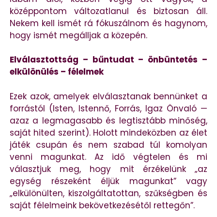
középpontom változatlanul és biztosan áll.
Nekem kell ismét rá fókuszálnom és hagynom,
hogy ismét megálljak a közepén.
Elválasztottság – bűntudat – önbüntetés –
elkülönülés – félelmek
Ezek azok, amelyek elválasztanak bennünket a
forrástól (Isten, Istennő, Forrás, Igaz Önvaló —
azaz a legmagasabb és legtisztább minőség,
saját hited szerint). Holott mindeközben az élet
játék csupán és nem szabad túl komolyan
venni magunkat. Az idő végtelen és mi
választjuk meg, hogy mit érzékelünk „az
egység részeként éljük magunkat” vagy
„elkülönülten, kiszolgáltatottan, szűkségben és
saját félelmeink bekövetkezésétől rettegőn”.