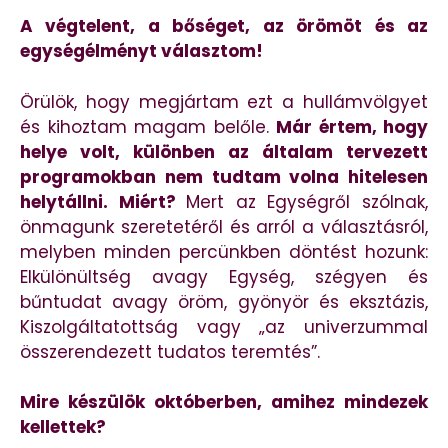
A végtelent, a bőséget, az örömöt és az
egységélményt választom!
Örülök, hogy megjártam ezt a hullámvölgyet
és kihoztam magam belőle.
Már értem, hogy
helye volt, különben az általam tervezett
programokban nem tudtam volna hitelesen
helytállni. Miért?
Mert az Egységről szólnak,
önmagunk szeretetéről és arról a választásról,
melyben minden percünkben döntést hozunk:
Elkülönültség avagy Egység, szégyen és
bűntudat avagy öröm, gyönyör és eksztázis,
Kiszolgáltatottság vagy „az univerzummal
összerendezett tudatos teremtés”.
Mire készülök októberben, amihez mindezek
kellettek?