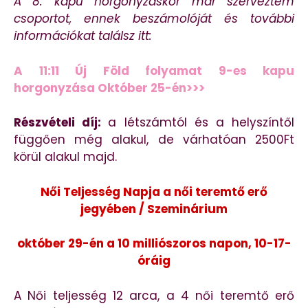
A 8. kapu horgonyzáskor már szerveztem
csoportot, ennek beszámolóját és további
információkat találsz itt:
A 11:11 Új Föld folyamat 9-es kapu
horgonyzása Október 25-én>>>
Részvételi díj:
a létszámtól és a helyszíntől
függően még alakul, de várhatóan 2500Ft
körül alakul majd.
Női Teljesség Napja a női teremtő erő
jegyében / Szeminárium
október 29-én a 10 milliószoros napon, 10-17-
óráig
A Női teljesség 12 arca, a 4 női teremtő erő