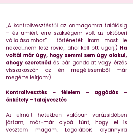
„A kontrollvesztéstől az önmagamra találásig
– és amiért erre szükségem volt az októberi
vállalásaimhoz” történetét írom most le
neked…nem lesz rövid,…ahol kell ott ugorj:)
Ha
voltál már úgy, hogy semmi sem úgy alakul,
ahogy szeretnéd
és pár gondolat vagy érzés
visszaköszön az én megélésemből már
megérte leírjam:)
Kontrollvesztés – félelem – aggódás –
önkétely – talajvesztés
Az elmúlt hetekben valóban varázsidőben
jártam, már-már olybá tűnt, hogy el is
vesztem magam. Legalábbis olyannyira