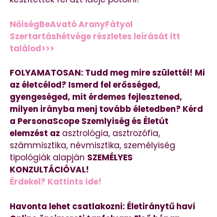
NőiségBeAvató AranyFátyol
Szertartáshétvége részletes leírását itt
találod>>>
FOLYAMATOSAN: Tudd meg mire születtél! Mi
az életcélod? Ismerd fel erősséged,
gyengeséged, mit érdemes fejlesztened,
milyen irányba menj tovább életedben? Kérd
a PersonaScope Szemlyiség és Életút
elemzést az
asztrológia, asztrozófia,
számmisztika, névmisztika, személyiség
tipológiák alapján
SZEMÉLYES
KONZULTÁCIÓVAL!
Érdekel? Kattints ide!
Havonta lehet csatlakozni: Életiránytű havi