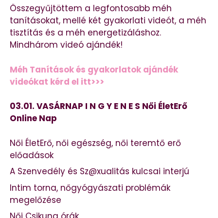
Összegyűjtöttem a legfontosabb méh
tanításokat, mellé két gyakorlati videót, a méh
tisztítás és a méh energetizáláshoz.
Mindhárom videó ajándék!
Méh Tanítások és gyakorlatok ajándék
videókat kérd el itt>>>
03.01. VASÁRNAP I N G Y E N E S Női ÉletErő
Online Nap
Női ÉletErő, női egészség, női teremtő erő
előadások
A Szenvedély és Sz@xualitás kulcsai interjú
Intim torna, nőgyógyászati problémák
megelőzése
Női Csikung órák