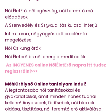
Női ÉletErő, női egészség, női teremtő erő
előadások
A Szenvedély és Sz@xualitás kulcsai interjú
Intim torna, nőgyógyászati problémák
megelőzése
Női Csikung órák
Női Életerő és női energia meditációk
Az INGYENES online NőiÉletErő napra itt tudsz
regisztrálni>>>
MéhKirálynő Online tanfolyam indul!
A legfontosabb női tanításokkal és
gyakorlatokkal, amit minden nőnek tudnai
kellene! Anyasebek, férifsebek, női blokkok
oldása, tisztítása, női teremtő erő aktiválása: