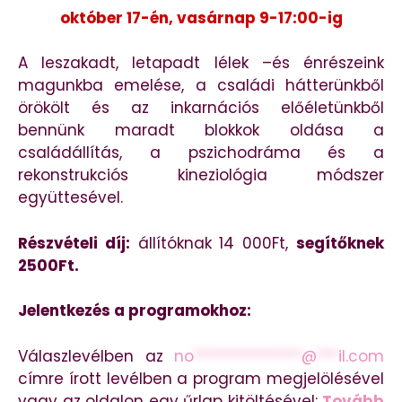
október 17-én, vasárnap 9-17:00-ig
A leszakadt, letapadt lélek –és énrészeink
magunkba emelése, a családi hátterünkből
örökölt és az inkarnációs előéletünkből
bennünk maradt blokkok oldása a
családállítás, a pszichodráma és a
rekonstrukciós kineziológia módszer
együttesével.
Részvételi díj:
állítóknak 14 000Ft,
segítőknek
2500Ft.
Jelentkezés a programokhoz:
Válaszlevélben az
no
***************
@
***
il.com
címre írott levélben a program megjelölésével
vagy az oldalon egy űrlap kitöltésével:
Tovább