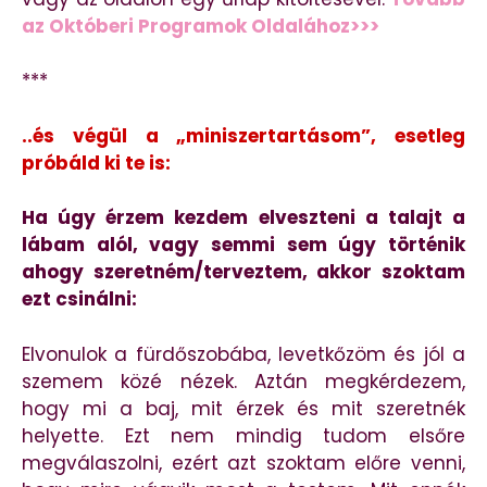
az Októberi Programok Oldalához>>>
***
..és végül a „miniszertartásom”, esetleg
próbáld ki te is:
Ha úgy érzem kezdem elveszteni a talajt a
lábam alól, vagy semmi sem úgy történik
ahogy szeretném/terveztem, akkor szoktam
ezt csinálni:
Elvonulok a fürdőszobába, levetkőzöm és jól a
szemem közé nézek. Aztán megkérdezem,
hogy mi a baj, mit érzek és mit szeretnék
helyette. Ezt nem mindig tudom elsőre
megválaszolni, ezért azt szoktam előre venni,