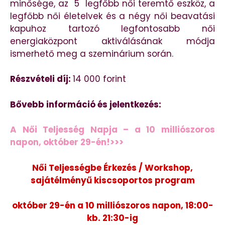
minősége, az 5 legfőbb női teremtő eszköz, a
legfőbb női életelvek és a négy női beavatási
kapuhoz tartozó legfontosabb női
energiaközpont aktiválásának módja
ismerhető meg a szeminárium során.
Részvételi díj:
14 000 forint
Bővebb információ és jelentkezés:
A Női Teljesség Napja – a 10 milliószoros
napon, október 29-én!>>>
Női Teljességbe Érkezés / Workshop,
sajátélményű kiscsoportos program
október 29-én a 10 milliószoros napon, 18:00-
kb. 21:30-ig