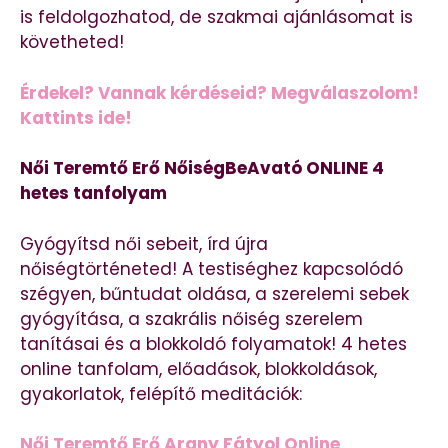
is feldolgozhatod, de szakmai ajánlásomat is
követheted!
Érdekel? Vannak kérdéseid? Megválaszolom!
Kattints ide!
Női Teremtő Erő NőiségBeAvató ONLINE 4
hetes tanfolyam
Gyógyítsd női sebeit, írd újra
nőiségtörténeted! A testiséghez kapcsolódó
szégyen, bűntudat oldása, a szerelemi sebek
gyógyítása, a szakrális nőiség szerelem
tanításai és a blokkoldó folyamatok! 4 hetes
online tanfolam, előadások, blokkoldások,
gyakorlatok, felépítő meditációk:
Női Teremtő Erő Arany Fátyol Online