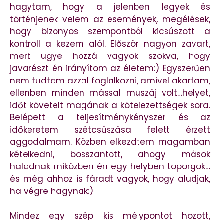
hagytam, hogy a jelenben legyek és
történjenek velem az események, megélések,
hogy bizonyos szempontból kicsúszott a
kontroll a kezem alól. Először nagyon zavart,
mert ugye hozzá vagyok szokva, hogy
javarészt én irányítom az életem:) Egyszerűen
nem tudtam azzal foglalkozni, amivel akartam,
ellenben minden mással muszáj volt…helyet,
időt követelt magának a kötelezettségek sora.
Belépett a teljesítménykényszer és az
időkeretem szétcsúszása felett érzett
aggodalmam. Közben elkezdtem magamban
kételkedni, bosszantott, ahogy mások
haladnak miközben én egy helyben toporgok…
és még ahhoz is fáradt vagyok, hogy aludjak,
ha végre hagynak:)
Mindez egy szép kis mélypontot hozott,