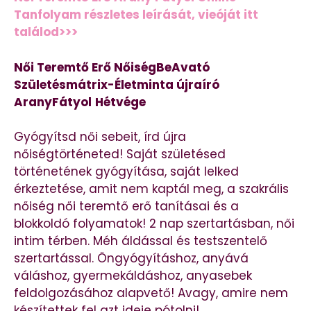
Tanfolyam részletes leírását, vieóját itt
találod>>>
Női Teremtő Erő NőiségBeAvató
Születésmátrix-Életminta újraíró
AranyFátyol
Hétvége
Gyógyítsd női sebeit, írd újra
nőiségtörténeted! Saját születésed
történetének gyógyítása, saját lelked
érkeztetése, amit nem kaptál meg, a szakrális
nőiség női teremtő erő tanításai és a
blokkoldó folyamatok! 2 nap szertartásban, női
intim térben. Méh áldással és testszentelő
szertartással. Öngyógyításhoz, anyává
váláshoz, gyermekáldáshoz, anyasebek
feldolgozásához alapvető! Avagy, amire nem
készítettek fel azt ideje pótolni!