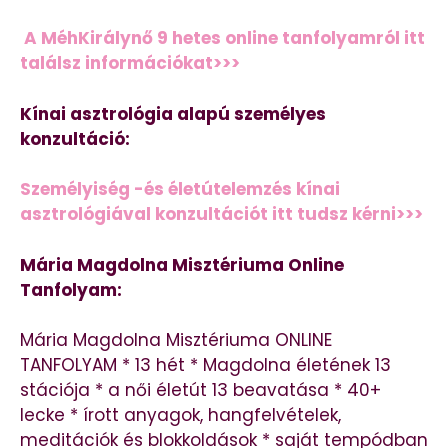
A MéhKirálynő 9 hetes online tanfolyamról itt
találsz információkat>>>
Kínai asztrológia alapú személyes
konzultáció:
Személyiség -és életútelemzés kínai
asztrológiával konzultációt itt tudsz kérni>>>
Mária Magdolna Misztériuma Online
Tanfolyam:
Mária Magdolna Misztériuma ONLINE
TANFOLYAM * 13 hét * Magdolna életének 13
stációja * a női életút 13 beavatása * 40+
lecke * írott anyagok, hangfelvételek,
meditációk és blokkoldások * saját tempódban