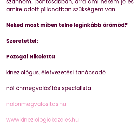
szánnom….pontosabban, arra ami nekem jó és
amire adott pillanatban szükségem van.
Neked most miben telne leginkább örömöd?
Szeretettel:
Pozsgai Nikoletta
kineziológus, életvezetési tanácsadó
női önmegvalósítás specialista
noionmegvalositas.hu
www.kineziologiakezeles.hu