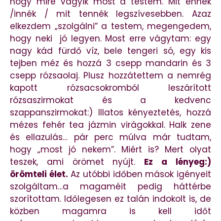
hogy mire vágyik most a testem. Mit ennék
/innék / mit tennék legszívesebben. Azaz
elkezdem „szolgálni” a testem, megengedem,
hogy neki jó legyen. Most erre vágytam: egy
nagy kád fürdő víz, bele tengeri só, egy kis
tejben méz és hozzá 3 csepp mandarin és 3
csepp rózsaolaj. Plusz hozzátettem a nemrég
kapott rózsacsokromból leszárított
rózsaszirmokat és a kedvenc
szappanszirmokat:) Illatos kényeztetés, hozzá
mézes fehér tea jázmin virágokkal. Halk zene
és ellazulás… pár perc múlva már tudtam,
hogy „most jó nekem”. Miért is? Mert olyat
teszek, ami örömet nyújt.
Ez a lényeg:)
örömteli élet.
Az utóbbi időben mások igényeit
szolgáltam…a magaméit pedig háttérbe
szorítottam. Időlegesen ez talán indokolt is, de
közben magamra is kell időt