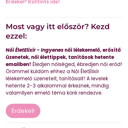
Érdekel? Kattints ide!
Most vagy itt először? Kezd
ezzel:
Női ÉletElixír - Ingyenes
női lélekemelő, erősítő
üzenetek, női élettippek, tanítások hetente
emailben!
Éledjen nőiséged, ébredjen női erőd!
Örömmel küldöm ehhez a Női ÉletElixír
lélekemelő üzeneteit, tanításait! A levelek
hetente 2-3 alkalommal érkeznek, mindig
valamilyen emelő téma köré rendezve.
Érdekel!