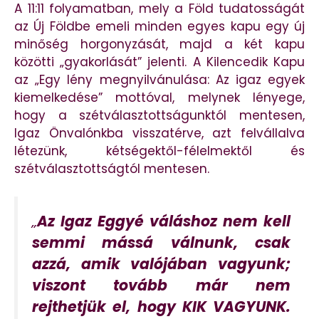
A 11:11 folyamatban, mely a Föld tudatosságát
az Új Földbe emeli minden egyes kapu egy új
minőség horgonyzását, majd a két kapu
közötti „gyakorlását” jelenti. A Kilencedik Kapu
az „Egy lény megnyilvánulása: Az igaz egyek
kiemelkedése” mottóval, melynek lényege,
hogy a szétválasztottságunktól mentesen,
Igaz Önvalónkba visszatérve, azt felvállalva
létezünk, kétségektől-félelmektől és
szétválasztottságtól mentesen.
„
Az Igaz Eggyé váláshoz nem kell
semmi mássá válnunk, csak
azzá, amik valójában vagyunk;
viszont tovább már nem
rejthetjük el, hogy KIK VAGYUNK.