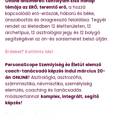
Online önsimereti tanfolyam Első hónap
témája az ERŐ, teremtő erő,
a hozzá
kapcsolódó erő-erőszak, háború és béke,
önszaboztás és önagresszió feloldása. Tegyél
rendet az életedben 12 életterületen, 12
archetípus, 12 asztrológiai jegy és 12 bolygó
segítségével az ön-és sorsismeret belső útján.
Érdekel? Kattints ide!
PersonaScope Szemlyiség és Életút elemző
coach-tanácsadó képzés indul március 20-
án
ONLINE!
Asztrológia, asztrozófia,
számmisztika, névmisztika, személyiség
elemzés, coaching és tanácsadás
módszertannal:
komplex, integrált, segítő
képzés!