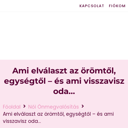
KAPCSOLAT
FIÓKOM
Ami elválaszt az örömtől,
egységtől – és ami visszavisz
oda…
Főoldal
Női Önmegvalósítás
Ami elválaszt az örömtől, egységtől – és ami
visszavisz oda…