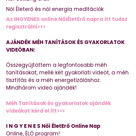
Női Életerő és női energia meditációk
Az INGYENES online NőiÉletErő napra itt tudsz
regisztrálni>>>
AJÁNDÉK MÉH TANÍTÁSOK ÉS GYAKORLATOK
VIDEÓBAN:
Összegyűjtöttem a legfontosabb méh
tanításokat, mellé két gyakorlati videót, a méh
tisztítás és a méh energetizáláshoz.
Mindhárom videó ajándék!
Méh Tanítások és gyakorlatok ajándék
videókat kérd el itt>>>
I N G Y E N E S Női ÉletErő Online Nap
Online, ÉLŐ program!