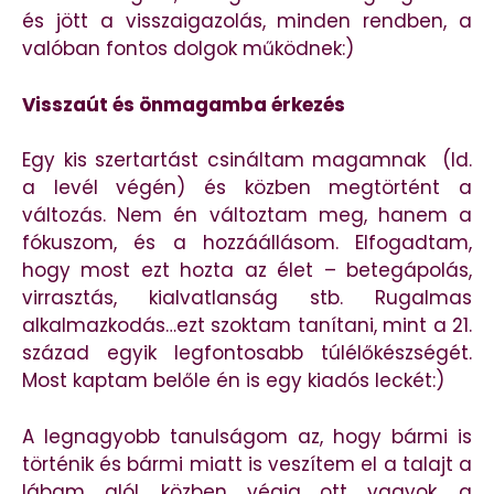
és jött a visszaigazolás, minden rendben, a
valóban fontos dolgok működnek:)
Visszaút és önmagamba érkezés
Egy kis szertartást csináltam magamnak (ld.
a levél végén) és közben megtörtént a
változás. Nem én változtam meg, hanem a
fókuszom, és a hozzáállásom. Elfogadtam,
hogy most ezt hozta az élet – betegápolás,
virrasztás, kialvatlanság stb. Rugalmas
alkalmazkodás…ezt szoktam tanítani, mint a 21.
század egyik legfontosabb túlélőkészségét.
Most kaptam belőle én is egy kiadós leckét:)
A legnagyobb tanulságom az, hogy bármi is
történik és bármi miatt is veszítem el a talajt a
lábam alól, közben végig ott vagyok, a