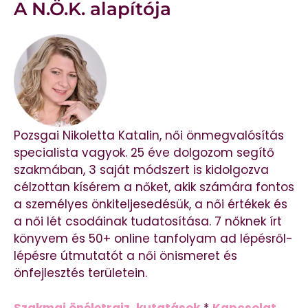
A N.Ö.K. alapítója
Pozsgai Nikoletta Katalin, női önmegvalósítás
specialista vagyok. 25 éve dolgozom segítő
szakmában, 3 saját módszert is kidolgozva
célzottan kísérem a nőket, akik számára fontos
a személyes önkiteljesedésük, a női értékek és
a női lét csodáinak tudatosítása. 7 nőknek írt
könyvem és 50+ online tanfolyam ad lépésről-
lépésre útmutatót a női önismeret és
önfejlesztés területein.
Szakmai önéletrajz, kutatások
*
Kapcsolat