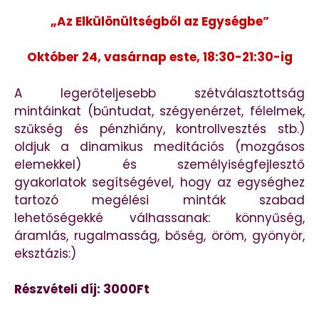
„Az Elkülönültségből az Egységbe”
Október 24, vasárnap este, 18:30-21:30-ig
A legerőteljesebb szétválasztottság
mintáinkat (bűntudat, szégyenérzet, félelmek,
szűkség és pénzhiány, kontrollvesztés stb.)
oldjuk a dinamikus meditációs (mozgásos
elemekkel) és személyiségfejlesztő
gyakorlatok segítségével, hogy az egységhez
tartozó megélési minták szabad
lehetőségekké válhassanak: könnyűség,
áramlás, rugalmasság, bőség, öröm, gyönyör,
eksztázis:)
Részvételi díj: 3000Ft