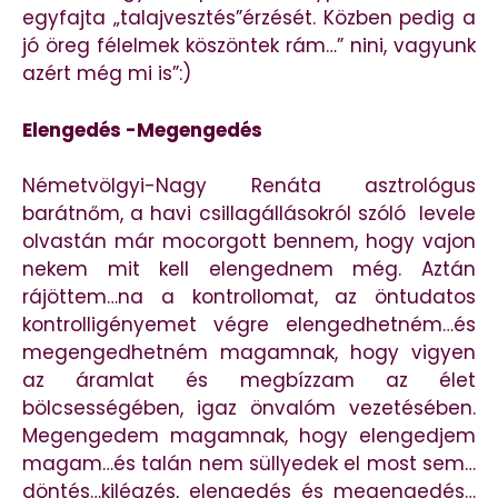
egyfajta „talajvesztés”érzését. Közben pedig a
jó öreg félelmek köszöntek rám…” nini, vagyunk
azért még mi is”:)
Elengedés -Megengedés
Németvölgyi-Nagy Renáta asztrológus
barátnőm, a havi csillagállásokról szóló levele
olvastán már mocorgott bennem, hogy vajon
nekem mit kell elengednem még. Aztán
rájöttem…na a kontrollomat, az öntudatos
kontrolligényemet végre elengedhetném…és
megengedhetném magamnak, hogy vigyen
az áramlat és megbízzam az élet
bölcsességében, igaz önvalóm vezetésében.
Megengedem magamnak, hogy elengedjem
magam…és talán nem süllyedek el most sem…
döntés…kilégzés, elengedés és megengedés…