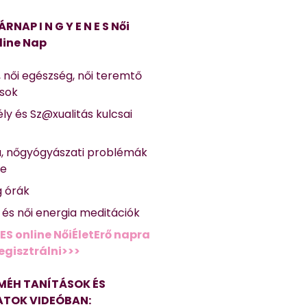
ÁRNAP I N G Y E N E S Női
line Nap
, női egészség, női teremtő
ások
ly és Sz@xualitás kulcsai
a, nőgyógyászati problémák
se
g órák
ő és női energia meditációk
ES online NőiÉletErő napra
regisztrálni>>>
MÉH TANÍTÁSOK ÉS
TOK VIDEÓBAN: