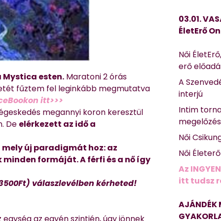
03.01. VAS
ÉletErő On
Női ÉletErő
erő előad
 Mystica esten.
Maratoni 2 órás
A Szenvedé
énetét fűztem fel leginkább megmutatva
interjú
aceBookon itt>>>
Intim torn
lenségeskedés megannyi koron keresztül
megelőzé
n. De
elérkezett az idő a
Női Csikun
 mely új paradigmát hoz: az
Női Életer
 minden formáját. A férfi és a nő így
Az INGYEN
itt tudsz 
(3500Ft) válaszlevélben kérheted!
AJÁNDÉK 
GYAKORLA
egység az egyén szintjén, úgy jönnek