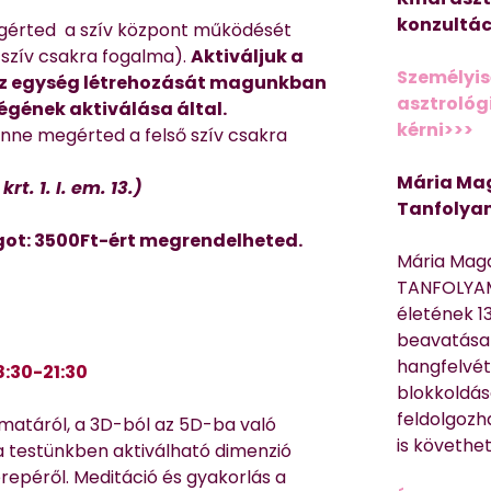
konzultác
egérted a szív központ működését
 szív csakra fogalma).
Aktiváljuk a
Személyis
 az egység létrehozását magunkban
asztrológi
gének aktiválása által.
kérni>>>
nne megérted a felső szív csakra
Mária Mag
t. 1. I. em. 13.)
Tanfolya
got: 3500Ft-ért megrendelheted.
Mária Mag
TANFOLYAM
életének 13
beavatása 
hangfelvét
8:30-21:30
blokkoldás
feldolgozh
matáról, a 3D-ból az 5D-ba való
is követhe
 a testünkben aktiválható dimenzió
repéről. Meditáció és gyakorlás a