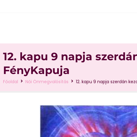
12. kapu 9 napja szerdá
FényKapuja
Főoldal
Női Önmegvalósítás
12. kapu 9 napja szerdán kez