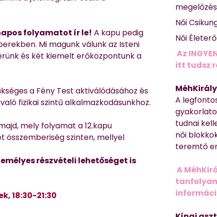
megelőzé
Női Csikun
napos folyamatot ír le!
A kapu pedig
Női Életer
erekben. Mi magunk válunk az Isteni
Az INGYEN
erünk és két kiemelt erőközpontunk a
itt tudsz 
MéhKirály
ükséges a Fény Test aktiválódásához és
A legfonto
aló fizikai szintű alkalmazkodásunkhoz.
gyakorlato
tudnai kell
majd, mely folyamat a 12.kapu
női blokkok
et összemberiség szinten, mellyel
teremtő er
emélyes részvételi lehetőséget is
A MéhKirá
tanfolyamr
informác
k, 18:30-21:30
Kínai asz