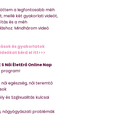
töttem a legfontosabb méh
, mellé két gyakorlati videót,
títás és a méh
láshoz. Mindhárom videó
ások és gyakorlatok
deókat kérd el itt>>>
 E S Női ÉletErő Online Nap
Ő program!
, női egészség, női teremtő
ások
ly és Sz@xualitás kulcsai
a, nőgyógyászati problémák