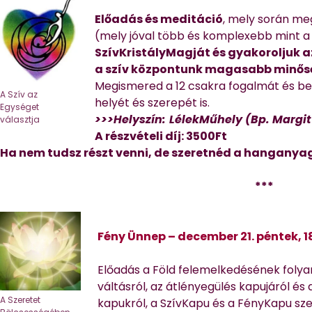
Előadás és meditáció
, mely során m
(mely jóval több és komplexebb mint a
SzívKristályMagját és gyakoroljuk
a szív központunk magasabb minősé
Megismered a 12 csakra fogalmát és be
A Szív az
helyét és szerepét is.
Egységet
>>>Helyszín:
LélekMűhely (Bp. Margit kr
választja
A részvételi díj: 3500Ft
Ha nem tudsz részt venni, de szeretnéd a hanganya
***
Fény Ünnep – december 21. péntek, 1
Előadás a Föld felemelkedésének folya
váltásról, az átlényegülés kapujáról és
A Szeretet
kapukról, a SzívKapu és a FényKapu sze