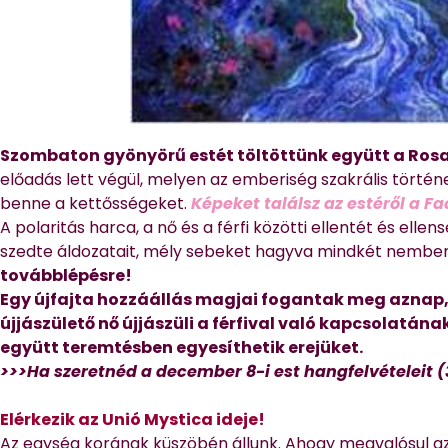
Szombaton gyönyörű estét töltöttünk együtt a Rosa
előadás lett végül, melyen az emberiség szakrális tört
benne a kettősségeket.
Képeket találsz az estéről a F
A polaritás harca, a nő és a férfi közötti ellentét és el
szedte áldozatait, mély sebeket hagyva mindkét nembe
továbblépésre!
Egy újfajta hozzáállás magjai fogantak meg aznap,
újjászülető nő újjászüli a férfival való kapcsolatának
együtt teremtésben egyesíthetik erejüket.
>>>Ha szeretnéd a december 8-i est hangfelvételeit 
Elérkezik az Unió Mystica ideje!
Az egység korának küszöbén állunk. Ahogy megvalósul az 