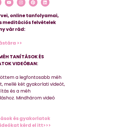
vei, online tanfolyamai,
s meditációs felvételek
y vár rád:
ástára >>
MÉH TANÍTÁSOK ÉS
TOK VIDEÓBAN:
töttem a legfontosabb méh
, mellé két gyakorlati videót,
títás és a méh
láshoz. Mindhárom videó
ások és gyakorlatok
deókat kérd el itt>>>