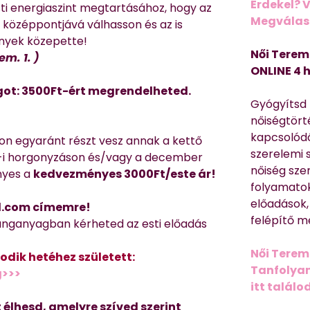
Érdekel? 
i energiaszint megtartásához, hogy az
Megválasz
 középpontjává válhasson és az is
nyek közepette!
Női Terem
em. 1. )
ONLINE 4 
got: 3500Ft-ért megrendelheted.
Gyógyítsd n
nőiségtört
kapcsolódó
n egyaránt részt vesz annak a kettő
szerelemi 
22-i horgonyzáson és/vagy a december
nőiség sze
nyes a
kedvezmény
es 3000Ft/este ár!
folyamatok
előadások,
il.com címemre!
felépítő m
hanganyagban kérheted az esti előadás
Női Terem
dik hetéhez született:
Tanfolyam 
g>>>
itt találo
 élhesd, amelyre szíved szerint