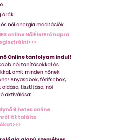
se
g órák
ő és női energia meditációk
ES online NőiÉletErő napra
regisztrálni>>>
nő Online tanfolyam indul!
sabb női tanításokkal és
kkal, amit minden nőnek
ene! Anyasebek, férifsebek,
 oldása, tisztítása, női
ő aktiválása:
lynő 9 hetes online
ól itt találsz
iókat>>>
trológia alapú személyes