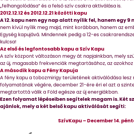
„felhangolódása” és a felső szív csakra aktiválása is.
2012.12.12 és 2012.12.21 közötti kapu
A 12. kapu nem egy nap alatt nyílik fel, hanem egy 9 
nem kívül nyílik meg majd, mint korábban, hanem az emb
Egység kapujává. Mindennek pedig a 12-es csakrarendsz
kulcsa!
Az első és legfontosabb kapu a Szív Kapu
A szív központ változáson megy át napjainkban, mely sz
az új, magasabb frekvenciák megtartásához, az azokhoz v
A második kapu a Fény Kapuja
A fény kapu a tobozmirigy területének aktiválódása lesz 
folyamatának végére, december 21-ére éri el azt a szint
megtartottá válik a Föld egésze az új energiákban.
E
zen folyamat lépéseiben segítelek magam is. Két sz
ajánlok, mely a két belső kapu aktiválását segíti:
SzívKapu – December 14. pénte