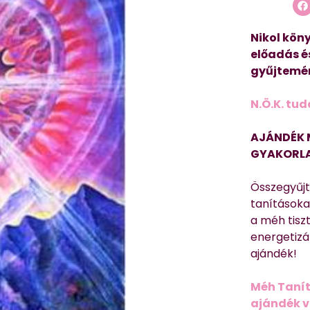
Nikol köny
előadás é
gyűjtemén
N.Ö.K. tud
AJÁNDÉK 
GYAKORLA
Összegyűj
tanításokat
a méh tisz
energetizá
ajándék!
Méh Tanít
ajándék vi