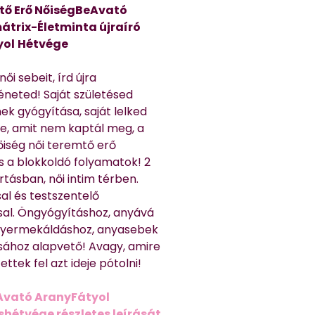
tő Erő NőiségBeAvató
átrix-Életminta újraíró
yol
Hétvége
ői sebeit, írd újra
éneted! Saját születésed
ek gyógyítása, saját lelked
e, amit nem kaptál meg, a
nőiség női teremtő erő
és a blokkoldó folyamatok! 2
rtásban, női intim térben.
al és testszentelő
sal. Öngyógyításhoz, anyává
 gyermekáldáshoz, anyasebek
sához alapvető! Avagy, amire
ttek fel azt ideje pótolni!
Avató AranyFátyol
shétvége részletes leírását