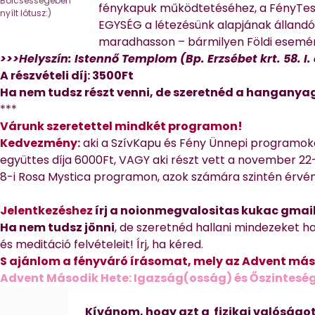
Bölcsességében
fénykapuk működtetéséhez, a FényTest
nyílt lótusz:)
EGYSÉG a létezésünk alapjának állandó
maradhasson – bármilyen Földi esemé
>>>Helyszín: Istennő Templom (Bp. Erzsébet krt. 58. I. 
A részvételi díj: 3500Ft
Ha nem tudsz részt venni, de szeretnéd a hanganya
***
Várunk szeretettel mindkét programon!
Kedvezmény:
aki a SzívKapu és Fény Ünnepi programoko
együttes díja 6000Ft, VAGY aki részt vett a november 
8-i Rosa Mystica programon, azok számára szintén érvé
Jelentkezéshez
írj a noionmegvalositas kukac gma
Ha nem tudsz jönni
, de szeretnéd hallani mindezeket 
és meditáció felvételeit! Írj, ha kéred.
S ajánlom a fényváró írásomat, mely az Advent máso
Advent Második Hete: Igazság(osság) és Őszintesé
Kívánom, hogy azt a fizikai valóságot