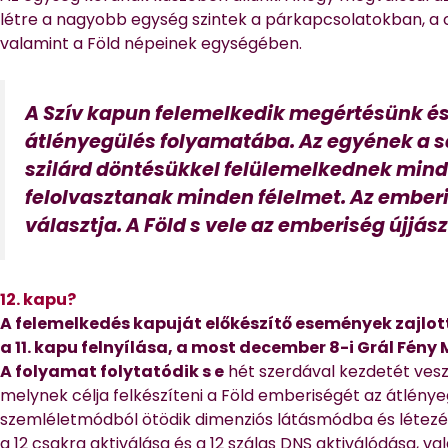
létre a nagyobb egység szintek a párkapcsolatokban, a
valamint a Föld népeinek egységében.
A Szív kapun felemelkedik megértésünk és
átlényegülés folyamatába. Az egyének a s
szilárd döntésükkel felülemelkednek mind
felolvasztanak minden félelmet. Az emberi
választja. A Föld s vele az emberiség újjász
12. kapu?
A felemelkedés kapuját előkészítő események zajlot
a 11. kapu felnyílása, a most december 8-i Grál Fén
A folyamat folytatódik s
e
hét szerdával kezdetét ves
melynek célja felkészíteni a Föld emberiségét az átlény
szemléletmódból ötödik dimenziós látásmódba és létezé
a 12 csakra aktiválása és a 12 szálas DNS aktiválódása, val