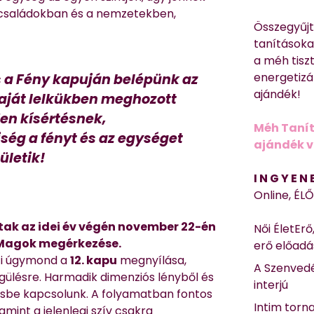
 családokban és a nemzetekben,
Összegyűj
tanításokat
a méh tisz
energetizá
 a Fény kapuján belépünk az
ajándék!
aját lelkükben meghozott
en kísértésnek,
Méh Tanít
ség a fényt és az egységet
ajándék vi
ületik!
I N G Y E N
Online, ÉL
tak az idei év végén november 22-én
Női ÉletErő
y Magok megérkezése.
erő előad
zi úgymond a
12. kapu
megnyílása,
A Szenvedé
egülésre. Harmadik dimenziós lényből és
interjú
sbe kapcsolunk. A folyamatban fontos
Intim torn
amint a jelenlegi szív csakra