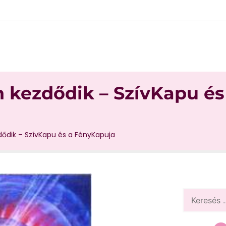
n kezdődik – SzívKapu és
dődik – SzívKapu és a FényKapuja