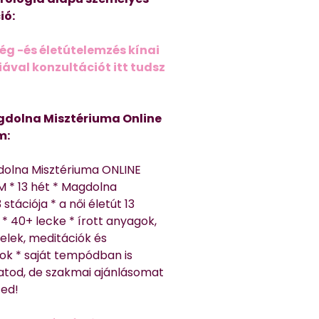
ió:
ég -és életútelemzés kínai
ával konzultációt itt tudsz
dolna Misztériuma Online
m:
dolna Misztériuma ONLINE
 * 13 hét * Magdolna
 stációja * a női életút 13
* 40+ lecke * írott anyagok,
elek, meditációk és
ok * saját tempódban is
atod, de szakmai ajánlásomat
ted!