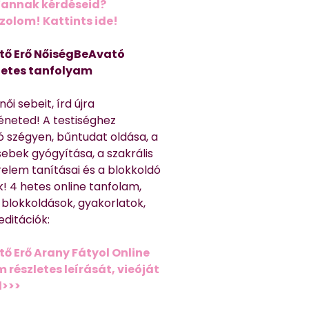
Vannak kérdéseid?
olom! Kattints ide!
tő Erő NőiségBeAvató
hetes tanfolyam
ői sebeit, írd újra
éneted! A testiséghez
 szégyen, bűntudat oldása, a
sebek gyógyítása, a szakrális
relem tanításai és a blokkoldó
! 4 hetes online tanfolam,
 blokkoldások, gyakorlatok,
editációk:
tő Erő Arany Fátyol Online
részletes leírását, vieóját
d>>>