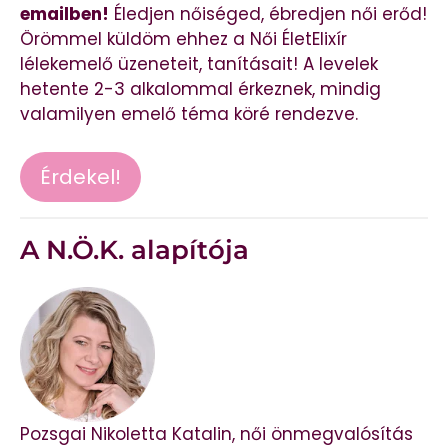
emailben!
Éledjen nőiséged, ébredjen női erőd!
Örömmel küldöm ehhez a Női ÉletElixír
lélekemelő üzeneteit, tanításait! A levelek
hetente 2-3 alkalommal érkeznek, mindig
valamilyen emelő téma köré rendezve.
Érdekel!
A N.Ö.K. alapítója
Pozsgai Nikoletta Katalin, női önmegvalósítás