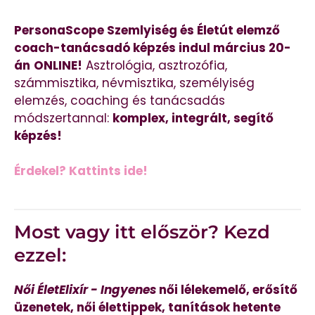
PersonaScope Szemlyiség és Életút elemző
coach-tanácsadó képzés indul március 20-
án
ONLINE!
Asztrológia, asztrozófia,
számmisztika, névmisztika, személyiség
elemzés, coaching és tanácsadás
módszertannal:
komplex, integrált, segítő
képzés!
Érdekel? Kattints ide!
Most vagy itt először? Kezd
ezzel:
Női ÉletElixír - Ingyenes
női lélekemelő, erősítő
üzenetek, női élettippek, tanítások hetente