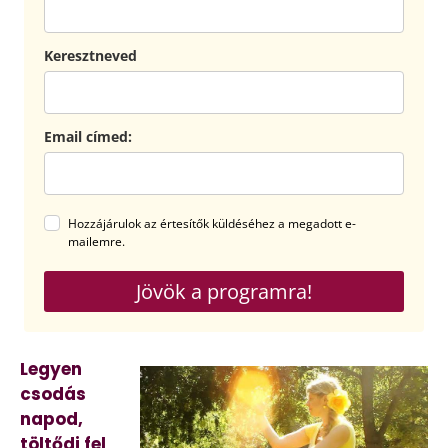
Keresztneved
Email címed:
Hozzájárulok az értesítők küldéséhez a megadott e-
mailemre.
Jövök a programra!
Legyen
csodás
napod,
töltődj fel