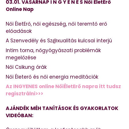
03.01. VASÁRNAP I N G Y E N E S Női ÉletErő
Online Nap
Női ÉletErő, női egészség, női teremtő erő
előadások
A Szenvedély és Sz@xualitás kulcsai interjú
Intim torna, nőgyógyászati problémák
megelőzése
Női Csikung órák
Női Életerő és női energia meditációk
Az INGYENES online NőiÉletErő napra itt tudsz
regisztrálni>>>
AJÁNDÉK MÉH TANÍTÁSOK ÉS GYAKORLATOK
VIDEÓBAN: