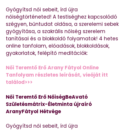
Gyógyítsd női sebeit, írd újra
nőiségtörténeted! A testiséghez kapcsolódó
szégyen, bűntudat oldása, a szerelemi sebek
gyógyítása, a szakrális nőiség szerelem
tanításai és a blokkoldó folyamatok! 4 hetes
online tanfolam, előadások, blokkoldások,
gyakorlatok, felépítő meditációk:
Női Teremtő Erő Arany Fátyol Online
Tanfolyam részletes leírását, vieóját itt
találod>>>
Női Teremtő Erő NőiségBeAvató
Születésmátrix-Életminta újraíró
AranyFátyol
Hétvége
Gyógyítsd női sebeit, írd újra