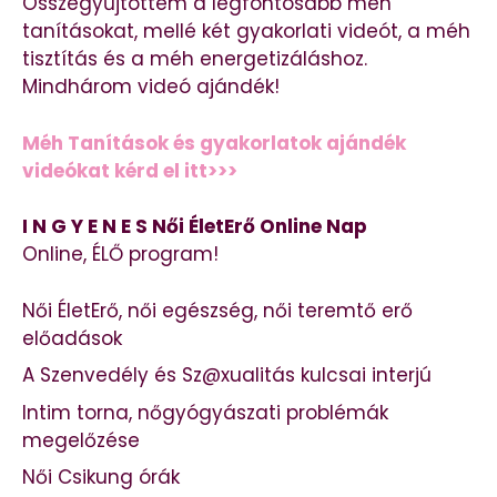
Összegyűjtöttem a legfontosabb méh
tanításokat, mellé két gyakorlati videót, a méh
tisztítás és a méh energetizáláshoz.
Mindhárom videó ajándék!
Méh Tanítások és gyakorlatok ajándék
videókat kérd el itt>>>
I N G Y E N E S Női ÉletErő Online Nap
Online, ÉLŐ program!
Női ÉletErő, női egészség, női teremtő erő
előadások
A Szenvedély és Sz@xualitás kulcsai interjú
Intim torna, nőgyógyászati problémák
megelőzése
Női Csikung órák