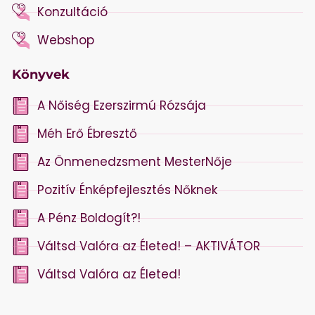
Konzultáció
Webshop
Könyvek
A Nőiség Ezerszirmú Rózsája
Méh Erő Ébresztő
Az Önmenedzsment MesterNője
Pozitív Énképfejlesztés Nőknek
A Pénz Boldogít?!
Váltsd Valóra az Életed! – AKTIVÁTOR
Váltsd Valóra az Életed!