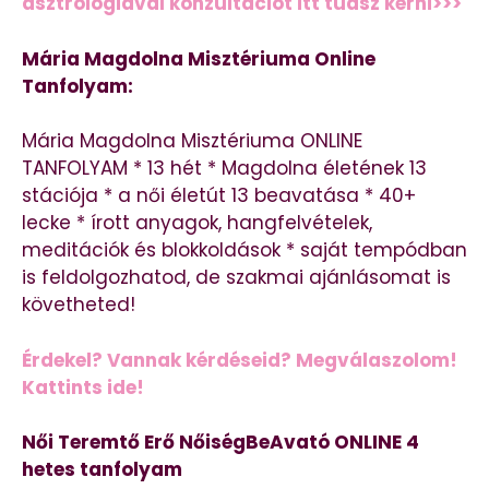
asztrológiával konzultációt itt tudsz kérni>>>
Mária Magdolna Misztériuma Online
Tanfolyam:
Mária Magdolna Misztériuma ONLINE
TANFOLYAM * 13 hét * Magdolna életének 13
stációja * a női életút 13 beavatása * 40+
lecke * írott anyagok, hangfelvételek,
meditációk és blokkoldások * saját tempódban
is feldolgozhatod, de szakmai ajánlásomat is
követheted!
Érdekel? Vannak kérdéseid? Megválaszolom!
Kattints ide!
Női Teremtő Erő NőiségBeAvató ONLINE 4
hetes tanfolyam