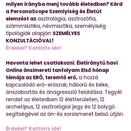
milyen irányba menj tovább életedben? Kérd
a PersonaScope Szemlyiség és Életút
elemzést az
asztrológia, asztrozófia,
számmisztika, névmisztika, személyiség
tipológiák alapján
SZEMÉLYES
KONZULTÁCIÓVAL!
Érdekel? Kattints ide!
Havonta lehet csatlakozni: Életiránytű havi
Online önsimereti tanfolyam Első hónap
témája az ERŐ, teremtő erő,
a hozzá
kapcsolódó erő-erőszak, háború és béke,
önszaboztás és önagresszió feloldása. Tegyél
rendet az életedben 12 életterületen, 12
archetípus, 12 asztrológiai jegy és 12 bolygó
segítségével az ön-és sorsismeret belső útján.
Érdekel? Kattints ide!