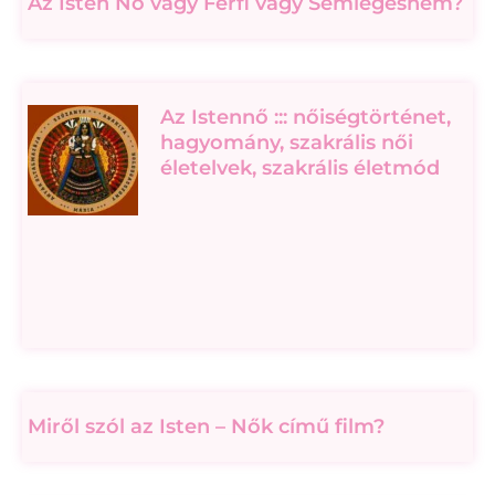
Az Isten Nő vagy Férfi vagy Semlegesnem?
Az Istennő ::: nőiségtörténet,
hagyomány, szakrális női
életelvek, szakrális életmód
Miről szól az Isten – Nők című film?