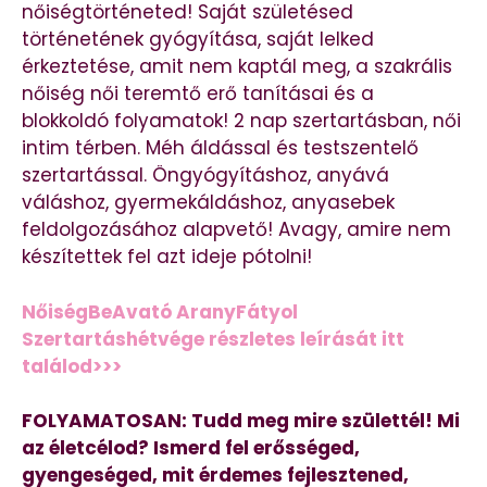
nőiségtörténeted! Saját születésed
történetének gyógyítása, saját lelked
érkeztetése, amit nem kaptál meg, a szakrális
nőiség női teremtő erő tanításai és a
blokkoldó folyamatok! 2 nap szertartásban, női
intim térben. Méh áldással és testszentelő
szertartással. Öngyógyításhoz, anyává
váláshoz, gyermekáldáshoz, anyasebek
feldolgozásához alapvető! Avagy, amire nem
készítettek fel azt ideje pótolni!
NőiségBeAvató AranyFátyol
Szertartáshétvége részletes leírását itt
találod>>>
FOLYAMATOSAN: Tudd meg mire születtél! Mi
az életcélod? Ismerd fel erősséged,
gyengeséged, mit érdemes fejlesztened,