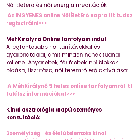
Női Életerő és női energia meditációk
Az INGYENES online NőiÉletErő napra itt tudsz
regisztrálni>>>
MéhKirálynő Online tanfolyam indul!
A legfontosabb női tanításokkal és
gyakorlatokkal, amit minden nőnek tudnai
kellene! Anyasebek, férifsebek, női blokkok
oldása, tisztítása, női teremtő erő aktiválása:
A MéhKirálynő 9 hetes online tanfolyamról itt
találsz információkat>>>
Kínai asztrológia alapú személyes
konzultáció:
Személyiség -és életútelemzés kínai