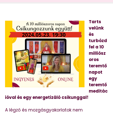
Tarts
velünk
és
turbózd
fel a 10
milliósz
oros
teremtő
napot
egy
teremtő
meditác
ióval és egy energetizáló csikunggal!
A légző és mozgásgyakorlatok nem