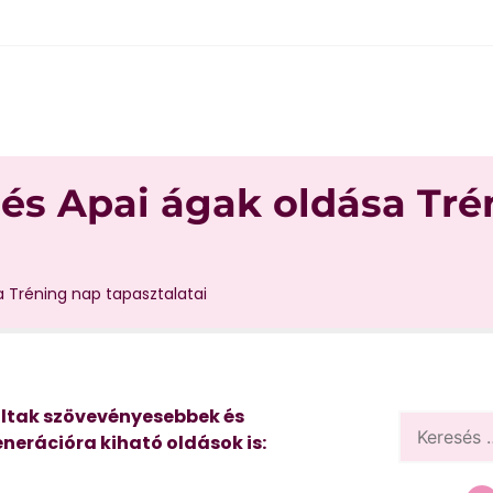
 és Apai ágak oldása Tré
a Tréning nap tapasztalatai
voltak szövevényesebbek és
erációra kiható oldások is: