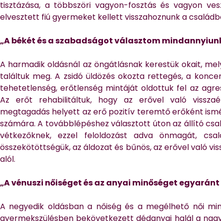
tisztázása, a többszöri vagyon-fosztás és vagyon ves
elvesztett fiú gyermeket kellett visszahoznunk a családb
„A békét és a szabadságot választom mindannyiu
A harmadik oldásnál az öngátlásnak kerestük okait, me
találtuk meg. A zsidó üldözés okozta rettegés, a konce
tehetetlenség, erőtlenség mintáját oldottuk fel az agr
Az erőt rehabilitáltuk, hogy az erővel való visszaé
megtagadás helyett az erő pozitív teremtő erőként ismét 
számára. A továbblépéshez választott úton az állító cs
vétkezőknek, ezzel feloldozást adva önmagát, csa
összekötöttségük, az áldozat és bűnös, az erővel való vis
alól.
„A vénuszi nőiséget és az anyai minőséget egyará
A negyedik oldásban a nőiség és a megélhető női minő
gyermekszülésben bekövetkezett dédanyai halál a nag