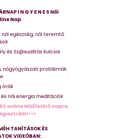
ÁRNAP I N G Y E N E S Női
line Nap
, női egészség, női teremtő
ások
ly és Sz@xualitás kulcsai
a, nőgyógyászati problémák
se
g órák
ő és női energia meditációk
ES online NőiÉletErő napra
regisztrálni>>>
MÉH TANÍTÁSOK ÉS
TOK VIDEÓBAN: