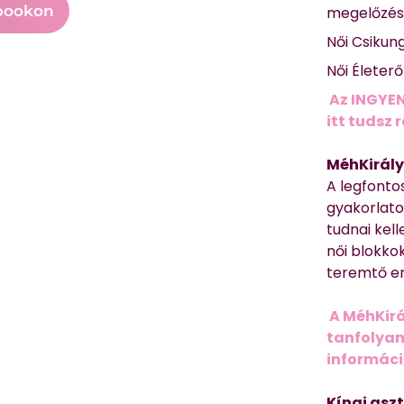
bookon
megelőzé
Női Csikun
Női Életer
Az INGYEN
itt tudsz 
MéhKirály
A legfonto
gyakorlato
tudnai kell
női blokkok
teremtő er
A MéhKirá
tanfolyamr
informác
Kínai asz