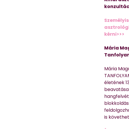
konzultác
Személyis
asztrológi
kérni>>>
Mária Mag
Tanfolya
Mária Mag
TANFOLYAM
életének 13
beavatása 
hangfelvét
blokkoldás
feldolgozh
is követhe