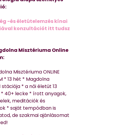
ió:
ég -és életútelemzés kínai
ával konzultációt itt tudsz
dolna Misztériuma Online
m:
dolna Misztériuma ONLINE
 * 13 hét * Magdolna
 stációja * a női életút 13
* 40+ lecke * írott anyagok,
elek, meditációk és
ok * saját tempódban is
atod, de szakmai ajánlásomat
ted!