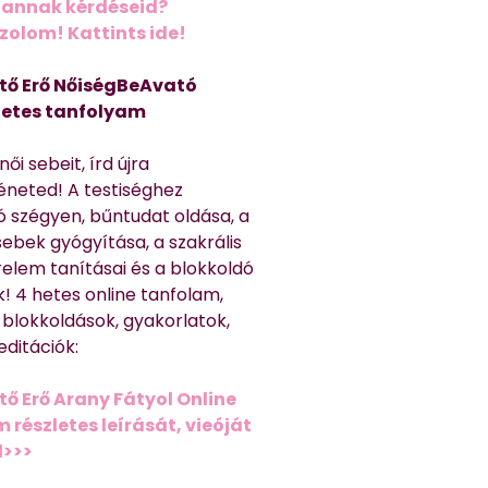
Vannak kérdéseid?
olom! Kattints ide!
tő Erő NőiségBeAvató
hetes tanfolyam
ői sebeit, írd újra
éneted! A testiséghez
 szégyen, bűntudat oldása, a
sebek gyógyítása, a szakrális
relem tanításai és a blokkoldó
! 4 hetes online tanfolam,
 blokkoldások, gyakorlatok,
editációk:
tő Erő Arany Fátyol Online
részletes leírását, vieóját
d>>>