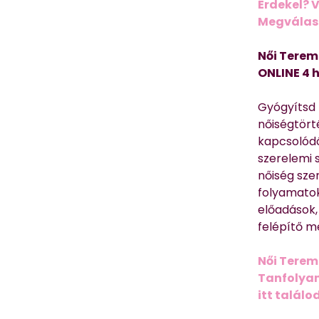
Érdekel? 
Megválasz
Női Terem
ONLINE 4 
Gyógyítsd n
nőiségtört
kapcsolódó
szerelemi 
nőiség sze
folyamatok
előadások,
felépítő m
Női Terem
Tanfolyam 
itt találo