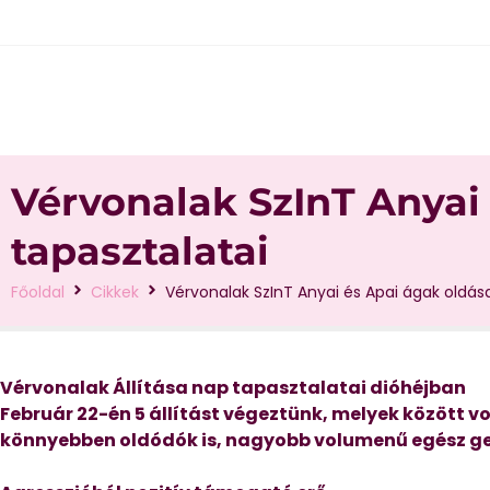
Vérvonalak SzInT Anyai
tapasztalatai
Főoldal
Cikkek
Vérvonalak SzInT Anyai és Apai ágak oldás
Vérvonalak Állítása nap tapasztalatai dióhéjban
Február 22-én 5 állítást végeztünk, melyek között 
könnyebben oldódók is, nagyobb volumenű egész gen