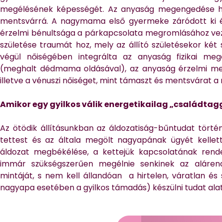
megélésének képességét. Az anyaság megengedése hel
mentsvárrá. A nagymama első gyermeke záródott ki é
érzelmi bénultsága a párkapcsolata megromlásához vez
születése traumát hoz, mely az állító születésekor két s
végül nőiségében integrálta az anyaság fizikai me
(meghalt dédmama oldásával), az anyaság érzelmi me
illetve a vénuszi nőiséget, mint támaszt és mentsvárat 
Amikor egy gyilkos válik energetikailag „családta
Az ötödik állításunkban az áldozatiság-bűntudat törté
tettest és az általa megölt nagyapának ügyét kellett
áldozat megbékélése, a kettejük kapcsolatának ren
immár szükségszerűen megélnie senkinek az alárende
mintáját, s nem kell állandóan a hirtelen, váratlan é
nagyapa esetében a gyilkos támadás) készülni tudat alat