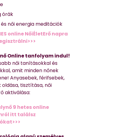
se
g órák
ő és női energia meditációk
ES online NőiÉletErő napra
regisztrálni>>>
nő Online tanfolyam indul!
sabb női tanításokkal és
kkal, amit minden nőnek
ene! Anyasebek, férifsebek,
 oldása, tisztítása, női
ő aktiválása:
lynő 9 hetes online
ól itt találsz
iókat>>>
trológia alapú személyes