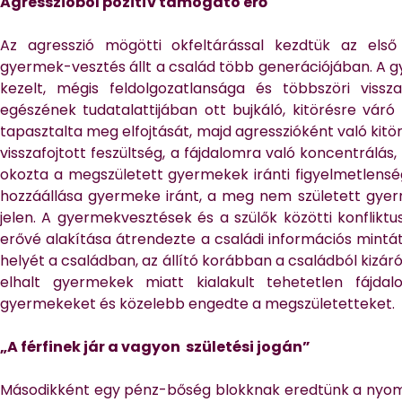
Agresszióból pozitív támogató erő
Az agresszió mögötti okfeltárással kezdtük az első
gyermek-vesztés állt a család több generációjában. A g
kezelt, mégis feldolgozatlansága és többszöri viss
egészének tudatalattijában ott bujkáló, kitörésre váró 
tapasztalta meg elfojtását, majd agresszióként való kit
visszafojtott feszültség, a fájdalomra való koncentrál
okozta a megszületett gyermekek iránti figyelmetlensé
hozzáállása gyermeke iránt, a meg nem született gyer
jelen. A gyermekvesztések és a szülők közötti konflikt
erővé alakítása átrendezte a családi információs mintá
helyét a családban, az állító korábban a családból kizáró
elhalt gyermekek miatt kialakult tehetetlen fájdal
gyermekeket és közelebb engedte a megszületetteket.
„A férfinek jár a vagyon születési jogán”
Másodikként egy pénz-bőség blokknak eredtünk a nyomá