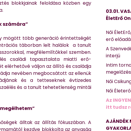
ztés blokkjainak feloldása közben egy
a.
03.01. VAS
ÉletErő On
nk számára”
Női ÉletErő
ly mögött több generáció érintettségét
erő előad
ntrációs táborban lelt halálok a tanult
A Szenvedé
esszorokkal, megfélemlítőkkel szemben.
interjú
lés családi tapasztalata miatti erő-
Intim torn
elérhetővé váljon az állító és családja
megelőzé
aládja nevében megbocsátott az ellenük
ládjának és a tetteseknek évtizedes
Női Csikun
szaélés és a tanult tehetetlenség mintái
Női Életer
Az INGYEN
itt tudsz 
nt megélhetem”
AJÁNDÉK 
ségek álltak az állítás fókuszában. A
GYAKORLA
ymamától kezdve blokkolta az anyaság