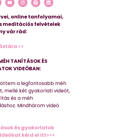
vei, online tanfolyamai,
s meditációs felvételek
y vár rád:
ástára >>
MÉH TANÍTÁSOK ÉS
TOK VIDEÓBAN:
töttem a legfontosabb méh
, mellé két gyakorlati videót,
títás és a méh
láshoz. Mindhárom videó
ások és gyakorlatok
deókat kérd el itt>>>