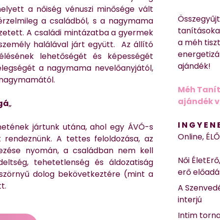
yett a nőiség vénuszi minősége vált
Összegyűj
rzelmileg a családból, s a nagymama
tanításokat
etett. A családi mintázatba a gyermek
a méh tisz
zemély halálával járt együtt. Az állító
energetizá
gélésének lehetőségét és képességét
ajándék!
legségét a nagymama nevelőanyjától,
a nagymamától.
Méh Tanít
ajándék vi
ggá
„
I N G Y E N
netének jártunk utána, ahol egy ÁVÓ-s
Online, ÉL
 rendeznünk. A tettes feloldozása, az
dezése nyomán, a családban nem kell
Női ÉletErő
ltség, tehetetlenség és áldozatiság
erő előad
s szörnyű dolog bekövetkeztére (mint a
t.
A Szenvedé
interjú
Intim torn