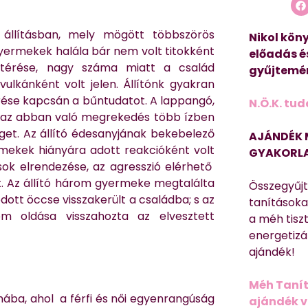
 állításban, mely mögött többszörös
Nikol köny
yermekek halála bár nem volt titokként
előadás é
zatérése, nagy száma miatt a család
gyűjtemén
vulkánként volt jelen. Állítónk gyakran
örése kapcsán a bűntudatot. A lappangó,
N.Ö.K. tud
ás, az abban való megrekedés több ízben
get. Az állító édesanyjának bekebelező
AJÁNDÉK 
mekek hiányára adott reakcióként volt
GYAKORLA
usok elrendezése, az agresszió elérhető
t. Az állító három gyermeke megtalálta
Összegyűj
dott öccse visszakerült a családba; s az
tanításokat
om oldása visszahozta az elvesztett
a méh tisz
energetizá
ajándék!
Méh Tanít
ba, ahol a férfi és női egyenrangúság
ajándék vi