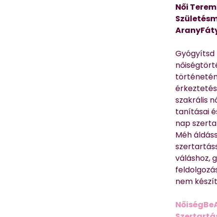
Női Terem
Születésm
AranyFát
Gyógyítsd n
nőiségtört
történetén
érkeztetés
szakrális 
tanításai 
nap szerta
Méh áldáss
szertartás
váláshoz,
feldolgozá
nem készíte
NőiségBe
Szertartá