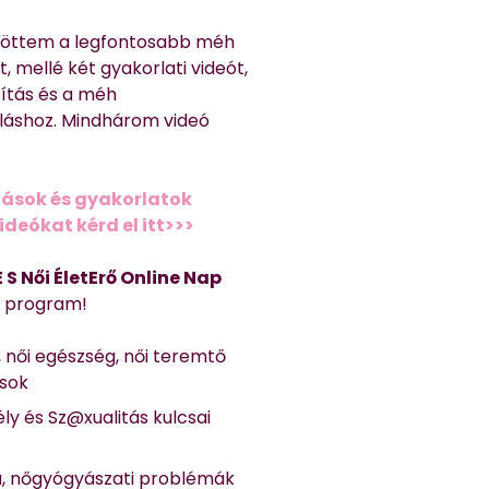
töttem a legfontosabb méh
, mellé két gyakorlati videót,
títás és a méh
láshoz. Mindhárom videó
ások és gyakorlatok
deókat kérd el itt>>>
 E S Női ÉletErő Online Nap
Ő program!
, női egészség, női teremtő
ások
ly és Sz@xualitás kulcsai
a, nőgyógyászati problémák