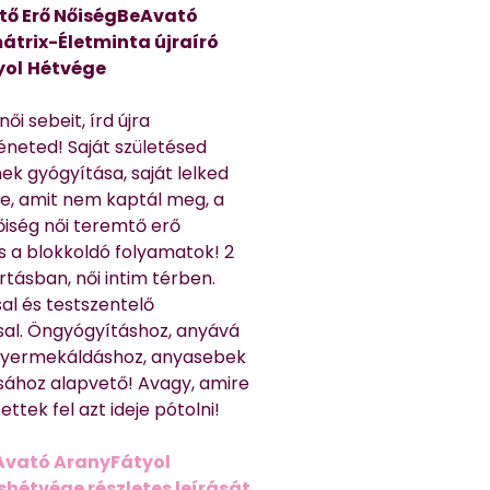
tő Erő NőiségBeAvató
átrix-Életminta újraíró
yol
Hétvége
ői sebeit, írd újra
éneted! Saját születésed
ek gyógyítása, saját lelked
e, amit nem kaptál meg, a
nőiség női teremtő erő
és a blokkoldó folyamatok! 2
rtásban, női intim térben.
al és testszentelő
sal. Öngyógyításhoz, anyává
 gyermekáldáshoz, anyasebek
sához alapvető! Avagy, amire
ttek fel azt ideje pótolni!
Avató AranyFátyol
shétvége részletes leírását