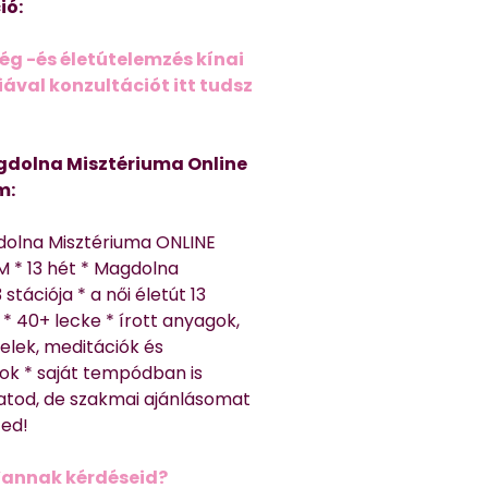
ió:
ég -és életútelemzés kínai
ával konzultációt itt tudsz
dolna Misztériuma Online
m:
dolna Misztériuma ONLINE
 * 13 hét * Magdolna
 stációja * a női életút 13
* 40+ lecke * írott anyagok,
elek, meditációk és
ok * saját tempódban is
atod, de szakmai ajánlásomat
ted!
Vannak kérdéseid?