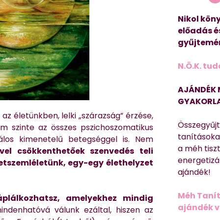
Nikol köny
előadás é
gyűjtemén
N.Ö.K. tud
AJÁNDÉK 
GYAKORLA
e az életünkben, lelki „szárazság” érzése,
Összegyűj
ám szinte az összes pszichoszomatikus
tanításokat
álos kimenetelű betegséggel is. Nem
a méh tisz
vel csökkenthetőek szenvedés teli
energetizá
letszemléletünk, egy-egy élethelyzet
ajándék!
Méh Tanít
áplálkozhatsz, amelyekhez mindig
ajándék vi
denhatóvá válunk ezáltal, hiszen az