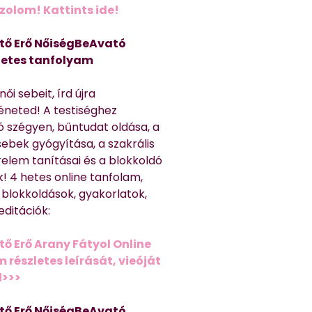
olom! Kattints ide!
tő Erő NőiségBeAvató
hetes tanfolyam
ői sebeit, írd újra
éneted! A testiséghez
 szégyen, bűntudat oldása, a
sebek gyógyítása, a szakrális
relem tanításai és a blokkoldó
! 4 hetes online tanfolam,
 blokkoldások, gyakorlatok,
editációk:
tő Erő Arany Fátyol Online
részletes leírását, vieóját
d>>>
tő Erő NőiségBeAvató