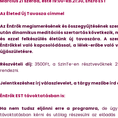
Március 21 szerda, este 19:00-kb.21:30, ÉnErő EST
Az Életed Új Tavasza címmel
Az ÉnErők megismerésének és összegyűjtésének szen
után dinamikus meditációs szertartás következik, m
és ezzel felkészülés életünk új tavaszára. A sz
ÉnErőkkel való kapcsolódással, a lélek-erőbe való v
újjászületésre.
Részvételi díj:
3500Ft, a SzInTe-en résztvevőknek 2
rendezni.
Jelentkezéshez írj válaszlevelet, a tárgy mezőbe írd
ÉnErők EST távoktatásban is:
Ha nem tudsz eljönni erre a programra,
de úgy
távoktatásban kérni és utólag részesülni az előadás