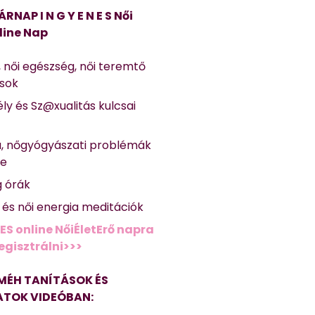
ÁRNAP I N G Y E N E S Női
line Nap
, női egészség, női teremtő
ások
ly és Sz@xualitás kulcsai
a, nőgyógyászati problémák
se
g órák
ő és női energia meditációk
ES online NőiÉletErő napra
regisztrálni>>>
MÉH TANÍTÁSOK ÉS
TOK VIDEÓBAN: