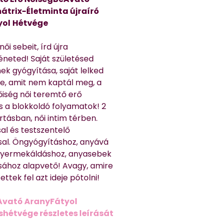
átrix-Életminta újraíró
yol
Hétvége
ői sebeit, írd újra
éneted! Saját születésed
ek gyógyítása, saját lelked
e, amit nem kaptál meg, a
nőiség női teremtő erő
és a blokkoldó folyamatok! 2
rtásban, női intim térben.
al és testszentelő
sal. Öngyógyításhoz, anyává
 gyermekáldáshoz, anyasebek
sához alapvető! Avagy, amire
ttek fel azt ideje pótolni!
Avató AranyFátyol
shétvége részletes leírását