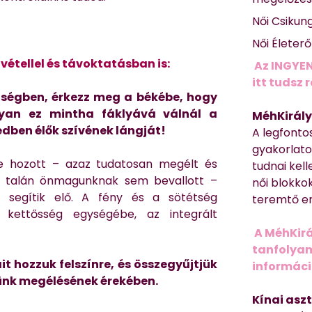
Női Csikun
Női Életer
étellel és távoktatásban is:
Az INGYEN
itt tudsz 
ttségben, érkezz meg a békébe, hogy
lyan ez mintha fáklyává válnál a
MéhKirály
edben élők szívének lángját!
A legfonto
gyakorlato
e hozott – azaz tudatosan megélt és
tudnai kell
t, talán önmagunknak sem bevallott –
női blokkok
ét segítik elő. A fény és a sötétség
teremtő er
kettősség egységébe, az integrált
A MéhKirá
tanfolyamr
it hozzuk felszínre, és összegyűjtjük
informác
günk megélésének érekében.
Kínai asz