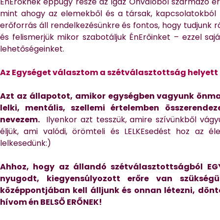
ÉnErőknek éppúgy része az Igaz Önvalóból származó erő
mint ahogy az elemekből és a társak, kapcsolatokból 
erőforrás áll rendelkezésünkre és fontos, hogy tudjunk r
és felismerjük mikor szabotáljuk ÉnErőinket – ezzel saj
lehetőségeinket.
Az Egységet választom a szétválasztottság helyett
Azt az állapotot, amikor egységben vagyunk önma
lelki, mentális, szellemi értelemben összerend
nevezem.
Ilyenkor azt tesszük, amire szívünkből vágy
éljük, ami valódi, örömteli és LELKEsedést hoz az é
lelkesedünk:)
Ahhoz, hogy az állandó szétválasztottságból EG
nyugodt, kiegyensúlyozott erőre van szükség
középpontjában kell álljunk és onnan létezni, dönte
hívom én BELSŐ ERŐNEK!