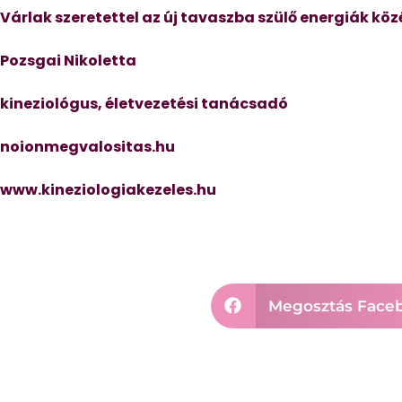
Várlak szeretettel az új tavaszba szülő energiák köz
Pozsgai Nikoletta
kineziológus, életvezetési tanácsadó
noionmegvalositas.hu
www.kineziologiakezeles.hu
Megosztás Face