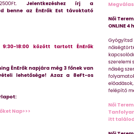
 2500Ft.
Jelentkezéshez írj a
Megválasz
d benne az ÉnErők Est távoktató
Női Terem
ONLINE 4 
Gyógyítsd n
9:30-18:00 között tartott ÉnErők
nőiségtört
kapcsolódó
szerelemi 
ning ÉnErők napjára még 3 főnek van
nőiség sze
ételi lehetősége! Azaz a 8eFt-os
folyamatok
előadások,
felépítő m
rlapot:
Női Terem
rőket Nap>>>
Tanfolyam 
itt találo
Női Terem