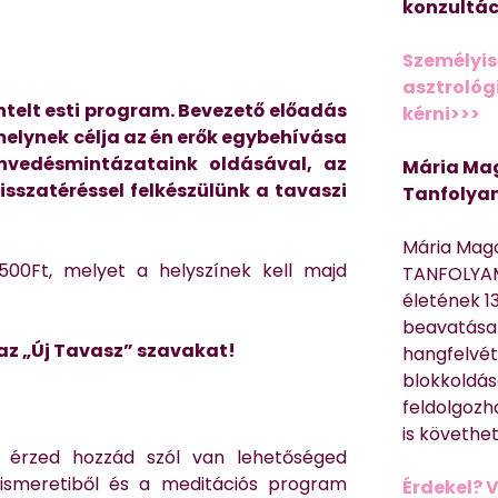
konzultác
Személyis
asztrológi
telt esti program. Bevezető előadás
kérni>>>
elynek célja az én erők egybehívása
envedésmintázataink oldásával, az
Mária Mag
isszatéréssel felkészülünk a tavaszi
Tanfolya
Mária Mag
500Ft, melyet a helyszínek kell majd
TANFOLYAM
életének 13
beavatása 
 az „Új Tavasz” szavakat!
hangfelvét
blokkoldás
feldolgozh
is követhe
 érzed hozzád szól van lehetőséged
 ismeretiből és a meditációs program
Érdekel? 