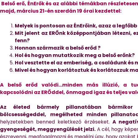
Belső erő, ÉnErők és az alábbi témákban
részletese
majd, március 21-én szerdán 19 órai kezdettel:
Melyek is pontosan az ÉnErőink, azaz a legfőbb
Mit jelent az ERŐnk középpontjában létezni, 
fenn?
Honnan származik a belső erőd ?
Hol és hogyan mutatkozik meg a belső erőnk?
Hol vesztette el az emberiség, a családunk és
Mivel és hogyan korlátoztuk és korlátozzuk m
A belső erőd valódi…minden más illúzió, a tu
kapcsolódni az ERŐddel, önmagad igaz és teljes val
Az életed bármely pillanatában bármikor 
bölcsességeddel, megélheted minden pillanat
helyzetekben benned keletkező érzéseket.
A negatí
gyengeségét, meggyengülését jelzi.
A cél, hogy képe
észrevenni, megfogalmazni és megélni úgy, hogy azokat ko