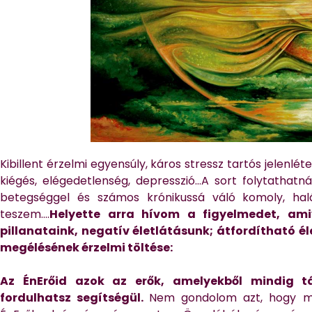
Kibillent érzelmi egyensúly, káros stressz tartós jelenlét
kiégés, elégedetlenség, depresszió…A sort folytathatn
betegséggel és számos krónikussá váló komoly, hal
teszem….
Helyette arra hívom a figyelmedet, ami
pillanataink, negatív életlátásunk; átfordítható é
megélésének érzelmi töltése:
Az ÉnErőid azok az erők, amelyekből mindig t
fordulhatsz segítségül.
Nem gondolom azt, hogy min