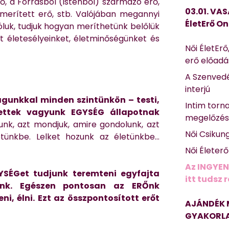
, a Forrásból (Istenből) származó erő,
03.01. VAS
merített erő, stb. Valójában megannyi
ÉletErő On
óluk, tudjuk hogyan meríthetünk belőlük
át életesélyeinket, életminőségünket és
Női ÉletErő
erő előad
A Szenvedé
interjú
gunkkal minden szintünkön – testi,
Intim torn
ezettek vagyunk EGYSÉG állapotnak
megelőzé
unk, azt mondjuk, amire gondolunk, azt
Női Csikun
letünkbe. Lelket hozunk az életünkbe…
Női Életer
Az INGYEN
YSÉGet tudjunk teremteni egyfajta
itt tudsz 
ünk. Egészen pontosan az ERŐnk
ni, élni. Ezt az összpontosított erőt
AJÁNDÉK 
GYAKORLA