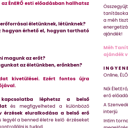
n az ÉnERŐ esti előadásban hallhatsz
Összegyűj
tanításokat
a méh tisz
 erőforrásai életünknek, létünknek?
energetizá
ez hogyan érhető el, hogyan tartható
ajándék!
Méh Tanít
ajándék vi
 mi magunk az erőt?
agunkat az életünkben, erőnkben?
I N G Y E N
Online, ÉL
dat kivetülései.
Ezért fontos újra
ójával.
Női ÉletErő
erő előad
kapcsolatba léphetsz a belső
A Szenvedé
odat
és megfigyelheted a különböző
interjú
v érzések eluralkodása a belső erő
s legyél a benned életre kelő érzéseket
Intim torn
ntrollálni is tudod.
megelőzé