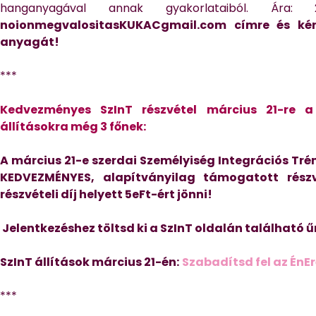
hanganyagával annak gyakorlataiból. Ára:
noionmegvalositasKUKACgmail.com címre és kér
anyagát!
***
Kedvezményes SzInT részvétel március 21-re a 
állításokra még 3 főnek:
A március 21-e szerdai Személyiség Integrációs Tré
KEDVEZMÉNYES, alapítványilag támogatott részv
részvételi díj helyett 5eFt-ért jönni!
Jelentkezéshez töltsd ki a SzInT oldalán található ű
SzInT állítások március 21-én:
Szabadítsd fel az ÉnE
***