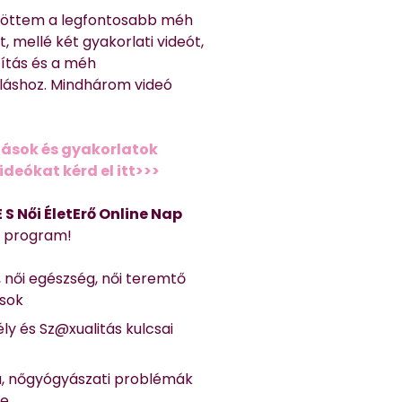
töttem a legfontosabb méh
, mellé két gyakorlati videót,
títás és a méh
láshoz. Mindhárom videó
ások és gyakorlatok
deókat kérd el itt>>>
 E S Női ÉletErő Online Nap
Ő program!
, női egészség, női teremtő
ások
ly és Sz@xualitás kulcsai
a, nőgyógyászati problémák
se