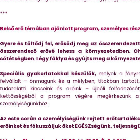
***
Belső erő témában ajánlott program, személyes részv
Gyere és töltődj fel, erősödj meg az összerendeze
összerendező erővé lehess a környezetedben. O
sötétségben. Légy fáklya és gyújts meg a környezet
Speciális gyakorlatokkal készülök,
melyek a fényr
felvállalt – önmagunk és a mélyben, titokban tartot
tudatalatti kincseink és erőink – újbóli felfedezés
kettősségéből a program végére megérkezünk a 
személyiségünkhöz.
Az este során a személyiségünk rejtett erőtartaléka
erőinket és fókuszáljuk őket EGÉSZségünk, teljessé