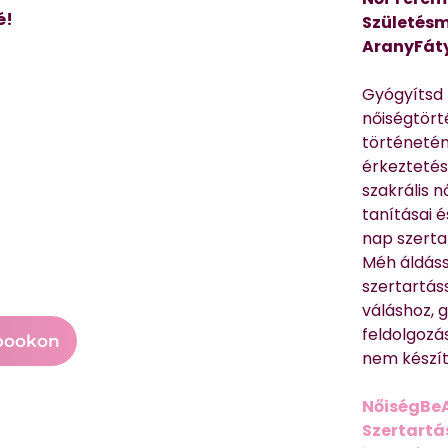
é!
Születésm
AranyFát
Gyógyítsd n
nőiségtört
történetén
érkeztetés
szakrális 
tanításai 
nap szerta
Méh áldáss
szertartás
váláshoz,
feldolgozá
bookon
nem készíte
NőiségBe
Szertartá