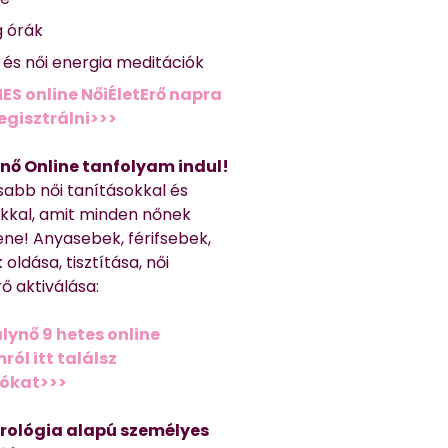
g órák
ő és női energia meditációk
ES online NőiÉletErő napra
regisztrálni>>>
nő Online tanfolyam indul!
sabb női tanításokkal és
kkal, amit minden nőnek
ene! Anyasebek, férifsebek,
 oldása, tisztítása, női
ő aktiválása:
lynő 9 hetes online
ól itt találsz
iókat>>>
trológia alapú személyes