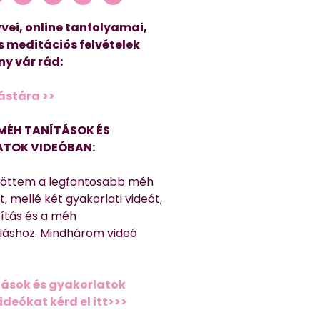
vei, online tanfolyamai,
s meditációs felvételek
y vár rád:
ástára >>
MÉH TANÍTÁSOK ÉS
TOK VIDEÓBAN:
töttem a legfontosabb méh
, mellé két gyakorlati videót,
títás és a méh
láshoz. Mindhárom videó
ások és gyakorlatok
deókat kérd el itt>>>