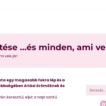
tése …és minden, ami vel
i vele jár!
ata egy magasabb fokra lép és a
többségében óriási örömöknek és
 keresztül, eljut a napi szintű