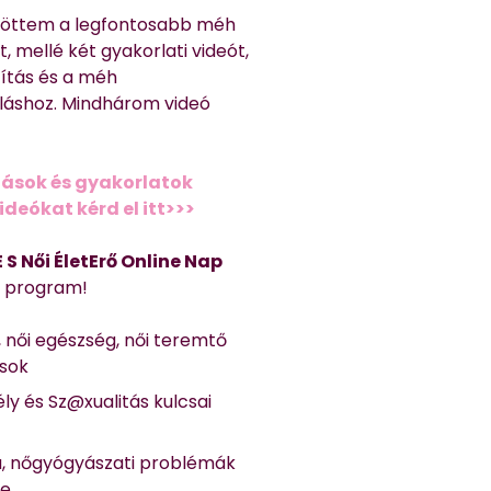
töttem a legfontosabb méh
, mellé két gyakorlati videót,
títás és a méh
láshoz. Mindhárom videó
ások és gyakorlatok
deókat kérd el itt>>>
 E S Női ÉletErő Online Nap
Ő program!
, női egészség, női teremtő
ások
ly és Sz@xualitás kulcsai
a, nőgyógyászati problémák
se