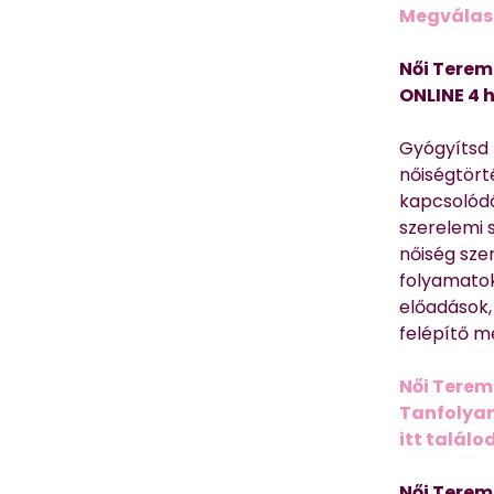
Megválasz
Női Terem
ONLINE 4 
Gyógyítsd n
nőiségtört
kapcsolódó
szerelemi 
nőiség sze
folyamatok
előadások,
felépítő m
Női Terem
Tanfolyam 
itt találo
Női Terem