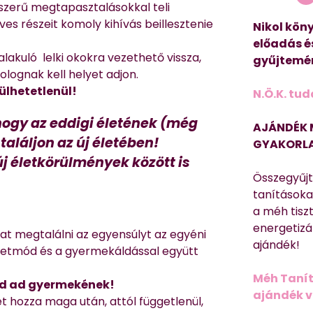
szerű megtapasztalásokkal teli
es részeit komoly kihívás beillesztenie
Nikol köny
előadás é
lakuló lelki okokra vezethető vissza,
gyűjtemén
lognak kell helyet adjon.
lhetetlenül!
N.Ö.K. tud
 hogy az eddigi életének (még
AJÁNDÉK 
találjon az új életében!
GYAKORLA
új életkörülmények között is
Összegyűj
tanításokat
a méh tisz
energetizá
at megtalálni az egyensúlyt az egyéni
ajándék!
életmód és a gyermekáldással együtt
Méh Tanít
ted ad gyermekének!
ajándék vi
t hozza maga után, attól függetlenül,