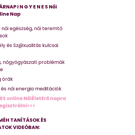
ÁRNAP I N G Y E N E S Női
line Nap
, női egészség, női teremtő
ások
ly és Sz@xualitás kulcsai
a, nőgyógyászati problémák
se
g órák
ő és női energia meditációk
ES online NőiÉletErő napra
regisztrálni>>>
MÉH TANÍTÁSOK ÉS
TOK VIDEÓBAN: