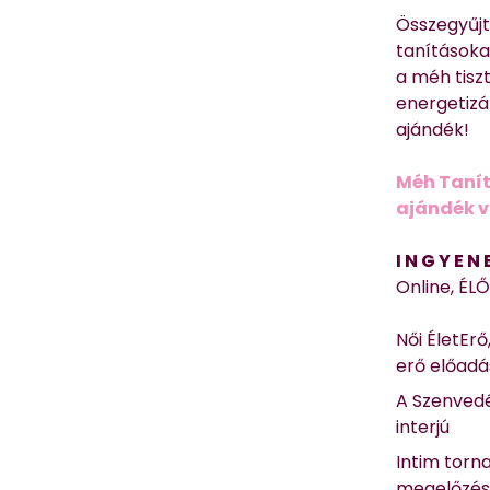
Összegyűj
tanításokat
a méh tisz
energetizá
ajándék!
Méh Tanít
ajándék vi
I N G Y E N
Online, ÉL
Női ÉletErő
erő előad
A Szenvedé
interjú
Intim torn
megelőzé