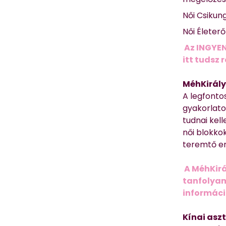
Női Csikun
Női Életer
Az INGYEN
itt tudsz 
MéhKirály
A legfonto
gyakorlato
tudnai kell
női blokkok
teremtő er
A MéhKirá
tanfolyamr
informác
Kínai asz