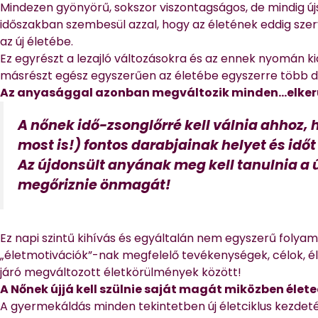
Mindezen gyönyörű, sokszor viszontagságos, de mindig új
időszakban szembesül azzal, hogy az életének eddig szerv
az új életébe.
Ez egyrészt a lezajló változásokra és az ennek nyomán kia
másrészt egész egyszerűen az életébe egyszerre több do
Az anyasággal azonban megváltozik minden…elkerü
A nőnek idő-zsonglőrré kell válnia ahhoz,
most is!) fontos darabjainak helyet és időt 
Az újdonsült anyának meg kell tanulnia a 
megőriznie önmagát!
Ez napi szintű kihívás és egyáltalán nem egyszerű folyam
„életmotivációk”-nak megfelelő tevékenységek, célok, 
járó megváltozott életkörülmények között!
A Nőnek újjá kell szülnie saját magát miközben éle
A gyermekáldás minden tekintetben új életciklus kezdeté