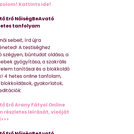
olom! Kattints ide!
tő Erő NőiségBeAvató
hetes tanfolyam
ői sebeit, írd újra
éneted! A testiséghez
 szégyen, bűntudat oldása, a
sebek gyógyítása, a szakrális
relem tanításai és a blokkoldó
! 4 hetes online tanfolam,
 blokkoldások, gyakorlatok,
editációk:
tő Erő Arany Fátyol Online
részletes leírását, vieóját
d>>>
tő Erő NőiségBeAvató