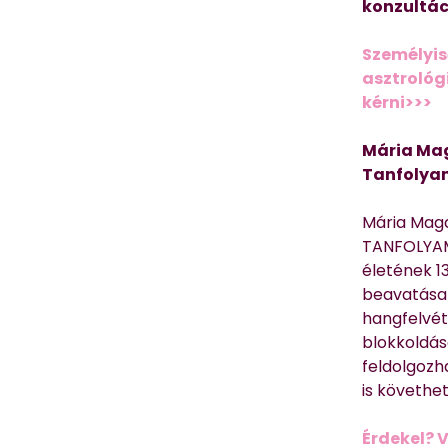
konzultác
Személyis
asztrológi
kérni>>>
Mária Mag
Tanfolya
Mária Mag
TANFOLYAM
életének 13
beavatása 
hangfelvét
blokkoldás
feldolgozh
is követhe
Érdekel? 