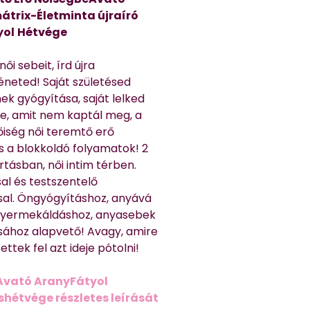
átrix-Életminta újraíró
yol
Hétvége
ői sebeit, írd újra
éneted! Saját születésed
ek gyógyítása, saját lelked
e, amit nem kaptál meg, a
nőiség női teremtő erő
és a blokkoldó folyamatok! 2
rtásban, női intim térben.
al és testszentelő
sal. Öngyógyításhoz, anyává
 gyermekáldáshoz, anyasebek
sához alapvető! Avagy, amire
ttek fel azt ideje pótolni!
Avató AranyFátyol
shétvége részletes leírását