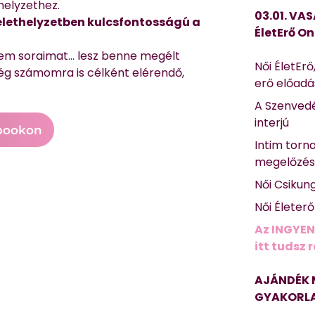
helyzethez.
03.01. VAS
 élethelyzetben kulcsfontosságú a
ÉletErő On
em soraimat… lesz benne megélt
Női ÉletErő
még számomra is célként elérendő,
erő előad
A Szenvedé
interjú
bookon
Intim torn
megelőzé
Női Csikun
Női Életer
Az INGYEN
itt tudsz 
AJÁNDÉK 
GYAKORLA