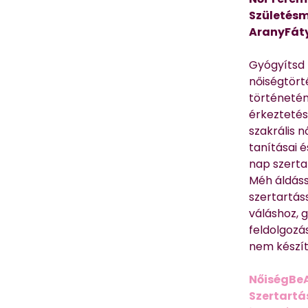
Születésm
AranyFát
Gyógyítsd n
nőiségtört
történetén
érkeztetés
szakrális 
tanításai 
nap szerta
Méh áldáss
szertartás
váláshoz,
feldolgozá
nem készíte
NőiségBe
Szertartá