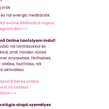
g órák
ő és női energia meditációk
ES online NőiÉletErő napra
regisztrálni>>>
nő Online tanfolyam indul!
sabb női tanításokkal és
kkal, amit minden nőnek
ene! Anyasebek, férifsebek,
 oldása, tisztítása, női
ő aktiválása:
lynő 9 hetes online
ól itt találsz
iókat>>>
trológia alapú személyes