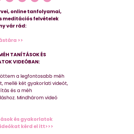
vei, online tanfolyamai,
s meditációs felvételek
y vár rád:
ástára >>
MÉH TANÍTÁSOK ÉS
TOK VIDEÓBAN:
töttem a legfontosabb méh
, mellé két gyakorlati videót,
títás és a méh
láshoz. Mindhárom videó
ások és gyakorlatok
deókat kérd el itt>>>