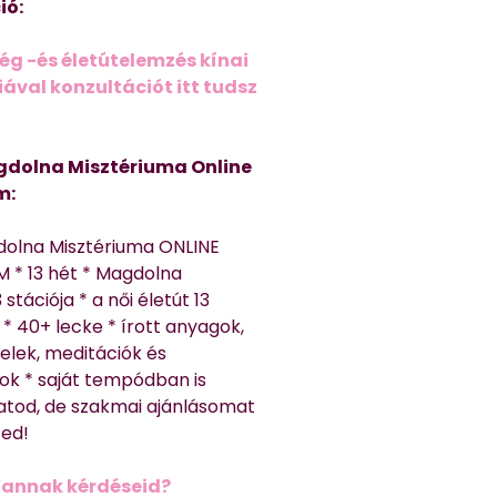
ió:
ég -és életútelemzés kínai
ával konzultációt itt tudsz
dolna Misztériuma Online
m:
dolna Misztériuma ONLINE
 * 13 hét * Magdolna
 stációja * a női életút 13
* 40+ lecke * írott anyagok,
elek, meditációk és
ok * saját tempódban is
atod, de szakmai ajánlásomat
ted!
Vannak kérdéseid?