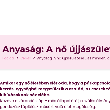
Anyaság: A nő újjászüle
Főoldal
Cikkek
Anyaság: A nő újjászületése …és minden, am
Amikor egy nő életében elér oda, hogy a párkapcsol
kettős-egységből megszületik a család, az esetek 
kihívásoknak néz elébe.
Kezdve a várandósság – más állapotától, a szülés élményén
gondozás-táplálás- másért való élet megéléséig.