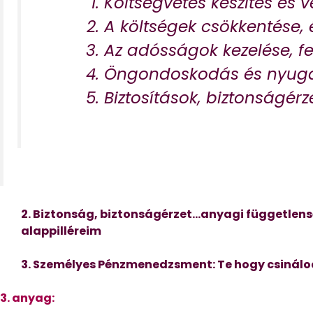
Költségvetés készítés és v
A költségek csökkentése, 
Az adósságok kezelése, fe
Öngondoskodás és nyugd
Biztosítások, biztonságérz
2. Biztonság, biztonságérzet…anyagi függetlens
alappilléreim
3. Személyes Pénzmenedzsment: Te hogy csinálo
3. anyag: