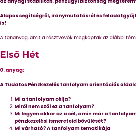
az anyagi stabilitás, pénzügyi biztonság megteremt
Alapos segítségről, iránymutatásról és feladatgyűj
is!
A tananyag, amit a résztvevők megkaptak az alábbi témák
Első Hét
0. anyag:
A Tudatos Pénzkezelés tanfolyam
orientációs olda
Mi a tanfolyam célja?
Miről nem szól ez a tanfolyam?
Mi legyen akkor az a cél, amin már a tanfoly
pénzkezelési ismereteid bővülését?
Mi várható? A tanfolyam tematikája