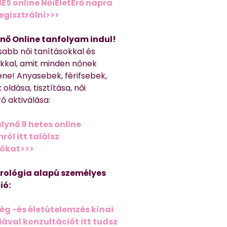
ES online NőiÉletErő napra
regisztrálni>>>
nő Online tanfolyam indul!
sabb női tanításokkal és
kkal, amit minden nőnek
ene! Anyasebek, férifsebek,
 oldása, tisztítása, női
ő aktiválása:
lynő 9 hetes online
ól itt találsz
iókat>>>
trológia alapú személyes
ió:
ég -és életútelemzés kínai
ával konzultációt itt tudsz