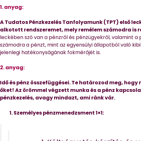
1. anyag:
A Tudatos Pénzkezelés Tanfolyamunk (TPT) első le
alkotott rendszeremet, mely remélem számodra is rá
leckében szó van a pénzről és pénzügyekről, valamint a
számodra a pénzt, mint az egyensúlyi állapotból való kib
jelenlegi hatékonyságának fokmérőjét is.
2. anyag:
Idő és pénz összefüggései. Te határozod meg, hogy 
őket! Az örömmel végzett munka és a pénz kapcsolat
pénzkezelés, avagy mindazt, ami ránk vár.
1. Személyes pénzmenedzsment 1×1: