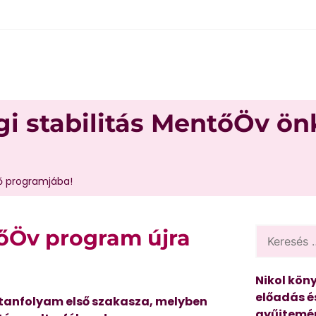
gi stabilitás MentőÖv ö
ző programjába!
tőÖv program újra
Nikol köny
előadás é
 tanfolyam első szakasza, melyben
gyűjtemén