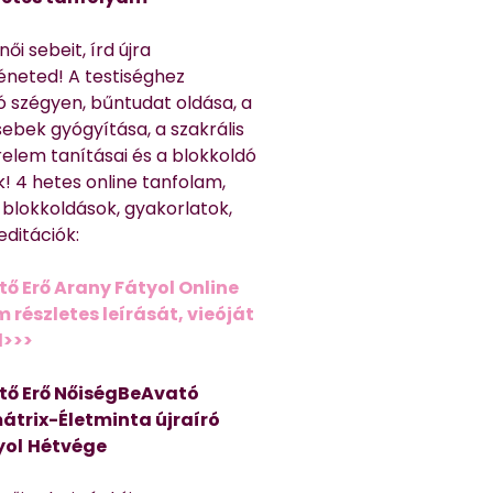
ői sebeit, írd újra
éneted! A testiséghez
 szégyen, bűntudat oldása, a
sebek gyógyítása, a szakrális
relem tanításai és a blokkoldó
! 4 hetes online tanfolam,
 blokkoldások, gyakorlatok,
editációk:
tő Erő Arany Fátyol Online
részletes leírását, vieóját
d>>>
tő Erő NőiségBeAvató
átrix-Életminta újraíró
yol
Hétvége