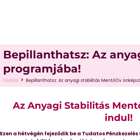
Bepillanthatsz: Az anya
programjába!
Főoldal
Bepillanthatsz: Az anyagi stabilitás MentőÖv önkép
Az Anyagi Stabilitás Men
indul!
Ezen a hétvégén fejeződik be a Tudatos Pénzkezelés