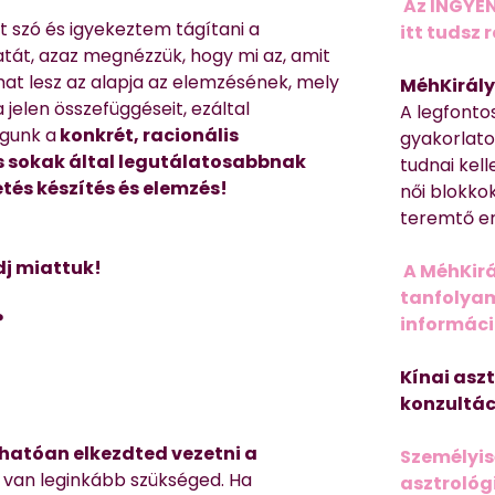
Az INGYEN
t szó és igyekeztem tágítani a
itt tudsz 
atát, azaz megnézzük, hogy mi az, amit
amat lesz az alapja az elemzésének, mely
MéhKirály
jelen összefüggéseit, ezáltal
A legfonto
ogunk a
konkrét, racionális
gyakorlato
s sokak által legutálatosabbnak
tudnai kell
tés készítés és elemzés!
női blokkok
teremtő er
dj miattuk!
A MéhKirá
tanfolyamr
?
informác
Kínai asz
konzultác
rhatóan elkezdted vezetni a
Személyis
 van leginkább szükséged. Ha
asztrológi