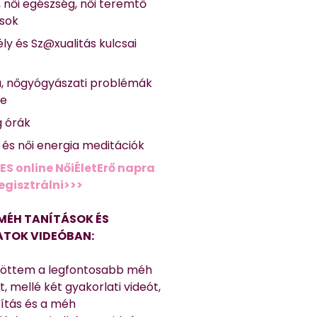
, női egészség, női teremtő
ások
ly és Sz@xualitás kulcsai
a, nőgyógyászati problémák
se
g órák
ő és női energia meditációk
ES online NőiÉletErő napra
regisztrálni>>>
MÉH TANÍTÁSOK ÉS
TOK VIDEÓBAN:
töttem a legfontosabb méh
, mellé két gyakorlati videót,
títás és a méh