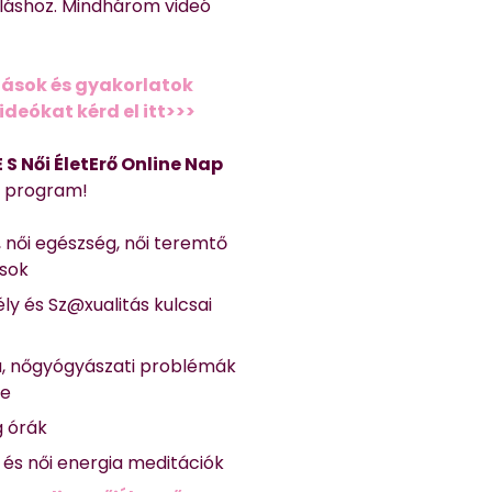
láshoz. Mindhárom videó
ások és gyakorlatok
deókat kérd el itt>>>
 E S Női ÉletErő Online Nap
Ő program!
, női egészség, női teremtő
ások
ly és Sz@xualitás kulcsai
a, nőgyógyászati problémák
se
g órák
ő és női energia meditációk