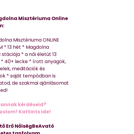
dolna Misztériuma Online
m:
dolna Misztériuma ONLINE
 * 13 hét * Magdolna
 stációja * a női életút 13
* 40+ lecke * írott anyagok,
elek, meditációk és
ok * saját tempódban is
atod, de szakmai ajánlásomat
ted!
Vannak kérdéseid?
olom! Kattints ide!
tő Erő NőiségBeAvató
hetes tanfolyam