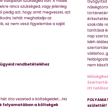
re valójában szükséged van. A másik
Gyógyítsd n
ekre nincs szükséged, vagy jelenleg
nőiségtört
l pedig azt, hogy amit megveszel, azt
történetén
lkodni, tehát meghaladja az
érkeztetés
ik, az nem veszi figyelembe a saját
szakrális 
tanításai 
nap szerta
Méh áldáss
szertartás
váláshoz,
feldolgozá
nzügyeid rendbetételéhez
nem készíte
NőiségBe
Szertartá
itt találo
 hét óta vezeted a költségeidet….Ha
FOLYAMAT
k folyamatában a költségek
születtél!