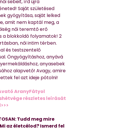
ői sebeit, írd újra
éneted! Saját születésed
ek gyógyítása, saját lelked
e, amit nem kaptál meg, a
nőiség női teremtő erő
és a blokkoldó folyamatok! 2
rtásban, női intim térben.
al és testszentelő
sal. Öngyógyításhoz, anyává
 gyermekáldáshoz, anyasebek
sához alapvető! Avagy, amire
ttek fel azt ideje pótolni!
Avató AranyFátyol
shétvége részletes leírását
d>>>
OSAN: Tudd meg mire
 Mi az életcélod? Ismerd fel