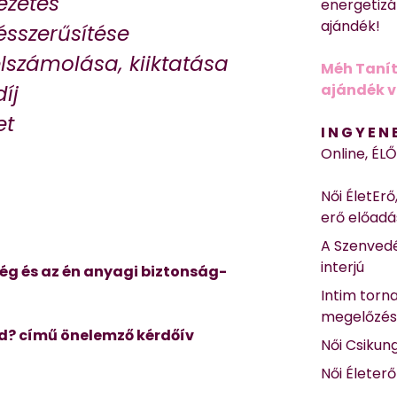
ezetés
energetizá
ajándék!
ésszerűsítése
lszámolása, kiiktatása
Méh Tanít
íj
ajándék vi
et
I N G Y E N
Online, ÉL
Női ÉletErő
erő előad
A Szenvedé
interjú
ég és az
én anyagi biztonság-
Intim torn
megelőzé
d? című önelemző kérdőív
Női Csikun
Női Életer