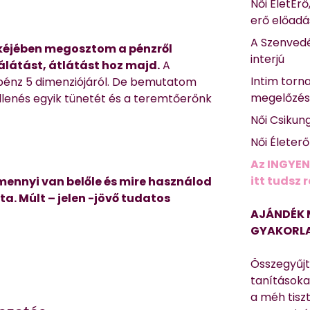
Női ÉletErő
erő előad
A Szenvedé
ckéjében megosztom a pénzről
interjú
látást, átlátást hoz majd.
A
Intim torn
 pénz 5 dimenziójáról. De bemutatom
megelőzé
illenés egyik tünetét és a teremtőerőnk
Női Csikun
Női Életer
Az INGYEN
itt tudsz 
mennyi van belőle és mire használod
a. Múlt – jelen -jövő tudatos
AJÁNDÉK 
GYAKORLA
Összegyűj
tanításokat
a méh tisz