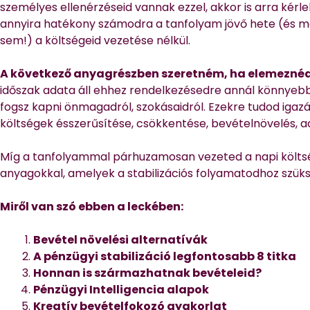
személyes ellenérzéseid vannak ezzel, akkor is arra kérl
annyira hatékony számodra a tanfolyam jövő hete (és ma
sem!) a költségeid vezetése nélkül.
A következő anyagrészben szeretném, ha elemeznéd
időszak adata áll ehhez rendelkezésedre annál könnyebb
fogsz kapni önmagadról, szokásaidról. Ezekre tudod igazá
költségek ésszerűsítése, csökkentése, bevételnövelés, a
Míg a tanfolyammal párhuzamosan vezeted a napi költsé
anyagokkal, amelyek a stabilizációs folyamatodhoz szükség
Miről van szó ebben a leckében:
Bevétel növelési alternatívák
A pénzügyi stabilizáció legfontosabb 8 titka
Honnan is származhatnak bevételeid?
Pénzügyi Intelligencia alapok
Kreatív bevételfokozó gyakorlat