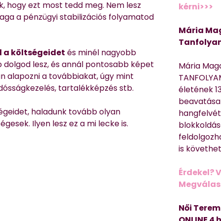
ek, hogy ezt most tedd meg. Nem lesz
kérni>>>
ga a pénzügyi stabilizációs folyamatod
Mária Mag
Tanfolya
 a költségeidet
és minél nagyobb
 dolgod lesz, és annál pontosabb képet
Mária Mag
n alapozni a továbbiakat, úgy mint
TANFOLYAM
dósságkezelés, tartalékképzés stb.
életének 13
beavatása 
geidet, haladunk tovább olyan
hangfelvét
esek. Ilyen lesz ez a mi lecke is.
blokkoldás
feldolgozh
is követhe
Érdekel? 
Megválasz
Női Terem
ONLINE 4 