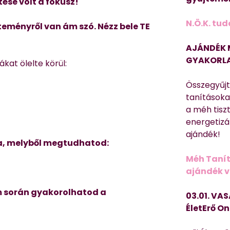
ése volt a fókusz!
N.Ö.K. tud
teményről van ám szó. Nézz bele TE
AJÁNDÉK 
GYAKORLA
at ölelte körül:
Összegyűj
tanításokat
a méh tisz
energetizá
ajándék!
la, melyből megtudhatod:
Méh Tanít
ajándék vi
am során gyakorolhatod a
03.01. VAS
ÉletErő On