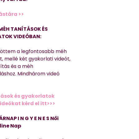
ástára >>
MÉH TANÍTÁSOK ÉS
TOK VIDEÓBAN:
töttem a legfontosabb méh
, mellé két gyakorlati videót,
títás és a méh
láshoz. Mindhárom videó
ások és gyakorlatok
deókat kérd el itt>>>
ÁRNAP I N G Y E N E S Női
line Nap