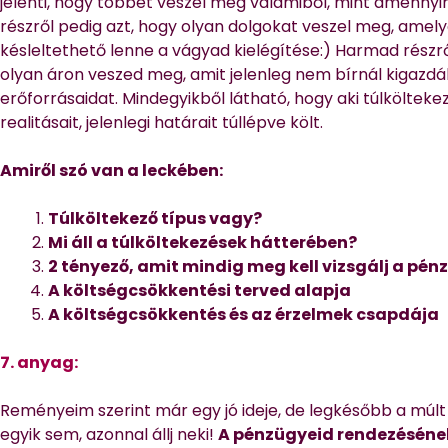
jelenti, hogy többet veszel meg valamiből, mint amennyi
részről pedig azt, hogy olyan dolgokat veszel meg, amely
késleltethető lenne a vágyad kielégítése:) Harmad részrő
olyan áron veszed meg, amit jelenleg nem bírnál kigazdá
erőforrásaidat. Mindegyikből látható, hogy aki túlköltekez
realitásait, jelenlegi határait túllépve költ.
Amiről szó van a leckében:
Túlköltekező típus vagy?
Mi áll a túlköltekezések hátterében?
2 tényező, amit mindig meg kell vizsgálj a pé
A költségcsökkentési terved alapja
A költségcsökkentés és az érzelmek csapdája
7. anyag:
Reményeim szerint már egy jó ideje, de legkésőbb a múlt
egyik sem, azonnal állj neki!
A pénzügyeid rendezéséne