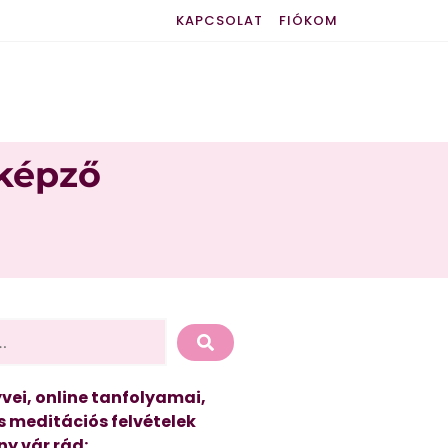
KAPCSOLAT
FIÓKOM
nképző
vei, online tanfolyamai,
s meditációs felvételek
y vár rád: