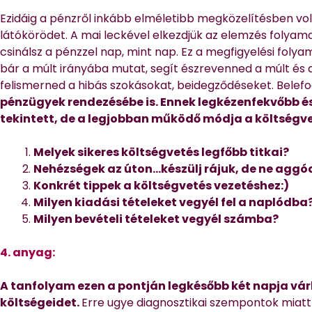
Ezidáig a pénzről inkább elméletibb megközelítésben vol
látókörödet. A mai leckével elkezdjük az elemzés folyam
csinálsz a pénzzel nap, mint nap. Ez a megfigyelési foly
bár a múlt irányába mutat, segít észrevenned a múlt és a 
felismerned a hibás szokásokat, beidegződéseket. Belef
pénzügyek rendezésébe is. Ennek legkézenfekvőbb é
tekintett, de a legjobban működő módja a költségve
Melyek sikeres költségvetés legfőbb titkai?
Nehézségek az úton…készülj rájuk, de ne aggó
Konkrét tippek a költségvetés vezetéshez:)
Milyen kiadási tételeket vegyél fel a naplódba
Milyen bevételi tételeket vegyél számba?
4. anyag:
A tanfolyam ezen a pontján legkésőbb két napja vá
költségeidet.
Erre ugye diagnosztikai szempontok miatt