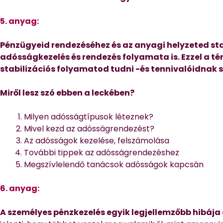
5. anyag:
Pénzügyeid rendezéséhez és az anyagi helyzeted st
adósságkezelés és rendezés folyamata is. Ezzel a t
stabilizációs folyamatod tudni -és tennivalóidnak s
Miről lesz szó ebben a leckében?
Milyen adósságtípusok léteznek?
Mivel kezd az adósságrendezést?
Az adósságok kezelése, felszámolása
További tippek az adósságrendezéshez
Megszívlelendő tanácsok adósságok kapcsán
6. anyag:
A személyes pénzkezelés egyik legjellemzőbb hibája 