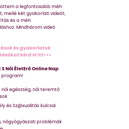
töttem a legfontosabb méh
, mellé két gyakorlati videót,
títás és a méh
láshoz. Mindhárom videó
ások és gyakorlatok
deókat kérd el itt>>>
 E S Női ÉletErő Online Nap
Ő program!
, női egészség, női teremtő
ások
ly és Sz@xualitás kulcsai
a, nőgyógyászati problémák
se