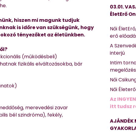
he.
03.01. VAS
ÉletErő On
tenünk, hiszen mi magunk tudjuk
knak is időre van szükségünk, hogy
Női ÉletErő
 okozó tényezőket az életünkben.
erő előad
A Szenvedé
ől?
interjú
nkcionális (működésbeli)
Intim torn
atnak fizikális elváltozásokba, bár
megelőzé
Női Csikun
anatok)
Női Életer
Az INGYEN
itt tudsz 
meddőség, merevedési zavar
ilis bél szindróma), fekély,
AJÁNDÉK 
GYAKORLA