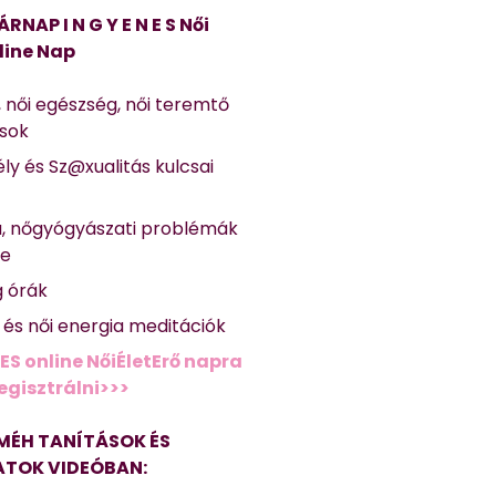
ÁRNAP I N G Y E N E S Női
line Nap
, női egészség, női teremtő
ások
ly és Sz@xualitás kulcsai
a, nőgyógyászati problémák
se
g órák
ő és női energia meditációk
ES online NőiÉletErő napra
regisztrálni>>>
MÉH TANÍTÁSOK ÉS
TOK VIDEÓBAN: