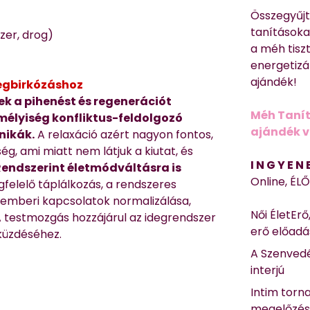
Összegyűj
tanításokat
zer, drog)
a méh tisz
energetizá
ajándék!
megbirkózáshoz
k a pihenést és regenerációt
Méh Tanít
emélyiség konfliktus-feldolgozó
ajándék vi
nikák.
A relaxáció azért nagyon fontos,
ég, ami miatt nem látjuk a kiutat, és
I N G Y E N
Rendszerint életmódváltásra is
Online, ÉL
gfelelő táplálkozás, a rendszeres
 emberi kapcsolatok normalizálása,
Női ÉletErő
A testmozgás hozzájárul az idegrendszer
erő előad
küzdéséhez.
A Szenvedé
interjú
Intim torn
megelőzé