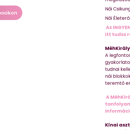
Női Csikun
bookon
Női Életer
Az INGYEN
itt tudsz 
MéhKirály
A legfonto
gyakorlato
tudnai kell
női blokkok
teremtő er
A MéhKirá
tanfolyamr
informác
Kínai asz