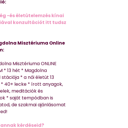
ió:
ég -és életútelemzés kínai
ával konzultációt itt tudsz
dolna Misztériuma Online
m:
dolna Misztériuma ONLINE
 * 13 hét * Magdolna
 stációja * a női életút 13
* 40+ lecke * írott anyagok,
elek, meditációk és
ok * saját tempódban is
atod, de szakmai ajánlásomat
ted!
Vannak kérdéseid?