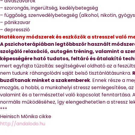
– alvászavarok
– szorongás, ingerültség, kedélybetegség
– függőség, szenvedélybetegség (alkohol, nikotin, gyógys
– pánikzavar
– depresszió
Hatékony módszerek és eszközök a stresszel való 
A pszichoterápiában legtöbbször használt módszere
szolgáló relaxáció, autogén tréning, valamint a sz
képességére ható tudatos, feltáró és átalakító tech
mert egyfajta tűzoltás: segítségével oldható az a feszülts
nem tudunk ráhangolódni saját belső tisztánlátásunkra.
buzdítanak minket a szakemberek
. Ennek része a me
mozgás, a hobbi, a munkahelyi stressz semlegesítése, az
valamint és a természettel való kapcsolat fenntartása. 
normális működéséhez, így elengedhetetlen a stressz le
***
Heinisch Mónika cikke
http://andalodo.hu