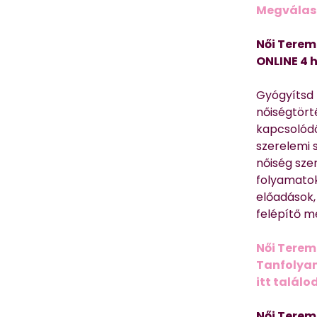
Megválasz
Női Terem
ONLINE 4 
Gyógyítsd n
nőiségtört
kapcsolódó
szerelemi 
nőiség sze
folyamatok
előadások,
felépítő m
Női Terem
Tanfolyam 
itt találo
Női Terem