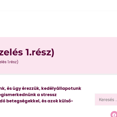
elés 1.rész)
lés 1.rész)
nk, és úgy érezzük, kedélyállapotunk
egismerkednünk a stressz
adó betegségekkel, és azok külső-