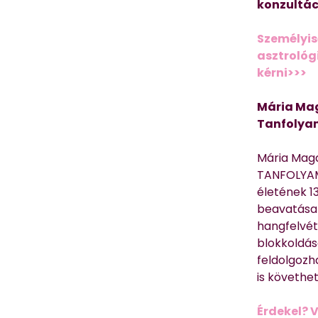
konzultác
Személyis
asztrológi
kérni>>>
Mária Mag
Tanfolya
Mária Mag
TANFOLYAM
életének 13
beavatása 
hangfelvét
blokkoldás
feldolgozh
is követhe
Érdekel? 