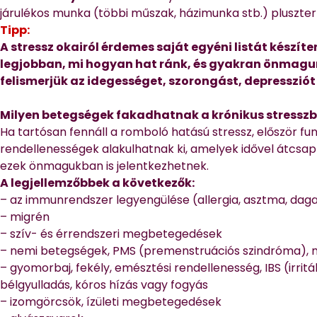
járulékos munka (többi műszak, házimunka stb.) pluszter
Tipp:
A stressz okairól érdemes saját egyéni listát készí
legjobban, mi hogyan hat ránk, és gyakran önmagun
felismerjük az idegességet, szorongást, depressziót
Milyen betegségek fakadhatnak a krónikus stresszb
Ha tartósan fennáll a romboló hatású stressz, először fu
rendellenességek alakulhatnak ki, amelyek idővel átcsaph
ezek önmagukban is jelentkezhetnek.
A legjellemzőbbek a következők:
– az immunrendszer legyengülése (allergia, asztma, dag
– migrén
– szív- és érrendszeri megbetegedések
– nemi betegségek, PMS (premenstruációs szindróma), 
– gyomorbaj, fekély, emésztési rendellenesség, IBS (irritáb
bélgyulladás, kóros hízás vagy fogyás
– izomgörcsök, ízületi megbetegedések