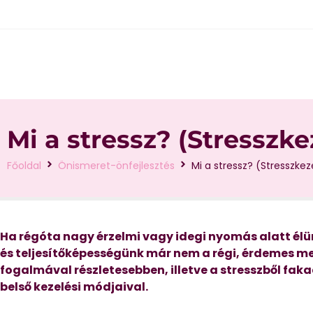
Mi a stressz? (Stresszkez
Főoldal
Önismeret-önfejlesztés
Mi a stressz? (Stresszkeze
Ha régóta nagy érzelmi vagy idegi nyomás alatt élü
és teljesítőképességünk már nem a régi, érdemes m
fogalmával részletesebben, illetve a stresszből fak
belső kezelési módjaival.