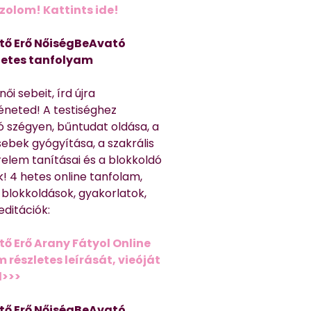
olom! Kattints ide!
tő Erő NőiségBeAvató
hetes tanfolyam
ői sebeit, írd újra
éneted! A testiséghez
 szégyen, bűntudat oldása, a
sebek gyógyítása, a szakrális
relem tanításai és a blokkoldó
! 4 hetes online tanfolam,
 blokkoldások, gyakorlatok,
editációk:
tő Erő Arany Fátyol Online
részletes leírását, vieóját
d>>>
tő Erő NőiségBeAvató