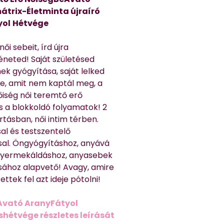
átrix-Életminta újraíró
yol
Hétvége
ői sebeit, írd újra
éneted! Saját születésed
ek gyógyítása, saját lelked
e, amit nem kaptál meg, a
nőiség női teremtő erő
és a blokkoldó folyamatok! 2
rtásban, női intim térben.
al és testszentelő
sal. Öngyógyításhoz, anyává
 gyermekáldáshoz, anyasebek
sához alapvető! Avagy, amire
ttek fel azt ideje pótolni!
Avató AranyFátyol
shétvége részletes leírását