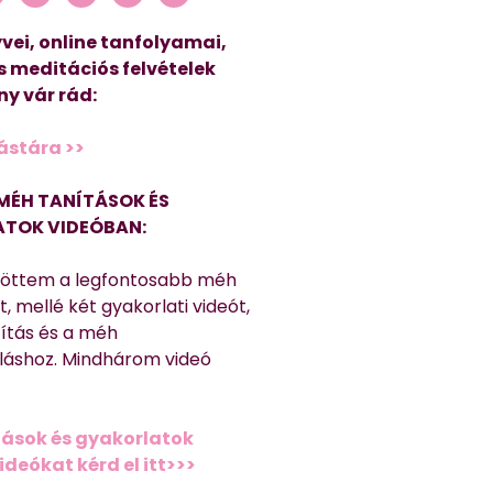
vei, online tanfolyamai,
s meditációs felvételek
y vár rád:
ástára >>
MÉH TANÍTÁSOK ÉS
TOK VIDEÓBAN:
töttem a legfontosabb méh
, mellé két gyakorlati videót,
títás és a méh
láshoz. Mindhárom videó
ások és gyakorlatok
deókat kérd el itt>>>