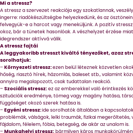
Mi a stressz?
A stressz a szervezet reakciója egy szokatlannak, veszé
ingerre: riadókészültségbe helyezkedünk, és az ösztönei
felvegyük-e a harcot vagy meneküljünk. A pozitív stressz
okoz, bár a tünetek hasonlóak. A vészhelyzet érzése miatt
idegrendszer aktívvá válik.
A stressz fajtái
A leggyakoribb stresszt kiváltó tényezőket, azaz s
sorolhatjuk:
–
Környezeti stressz:
ezen belül léteznek közvetlen okok
hőség, riasztó hírek, házomlás, baleset stb., valamint kö
annyira megalapozott, csak tudattalan reakció.
–
Szociális stressz:
ez az emberekkel való érintkezés k
szituációk eredménye, tömeg vagy magány hatása, társad
függőséget okozó szerek hatása is.
–
Egyéni stressz:
ide sorolhatók általában a kapcsolatok 
problémák, válságok, lelki traumák, fizikai megerőltetés, v
fájdalom, félelem, fóbia, betegség, de akár az unalom is.
–
Munkahelyi stressz:
bármilyen káros munkakörülmény 