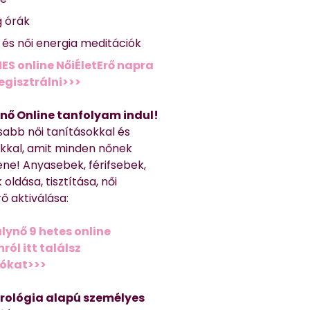
g órák
ő és női energia meditációk
ES online NőiÉletErő napra
regisztrálni>>>
nő Online tanfolyam indul!
sabb női tanításokkal és
kkal, amit minden nőnek
ene! Anyasebek, férifsebek,
 oldása, tisztítása, női
ő aktiválása:
lynő 9 hetes online
ól itt találsz
iókat>>>
trológia alapú személyes