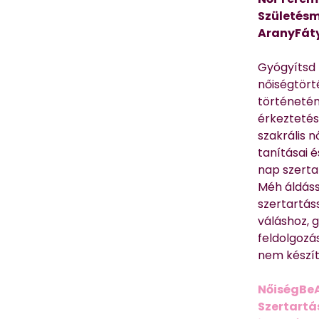
Születésm
AranyFát
Gyógyítsd n
nőiségtört
történetén
érkeztetés
szakrális 
tanításai 
nap szerta
Méh áldáss
szertartás
váláshoz,
feldolgozá
nem készíte
NőiségBe
Szertartá