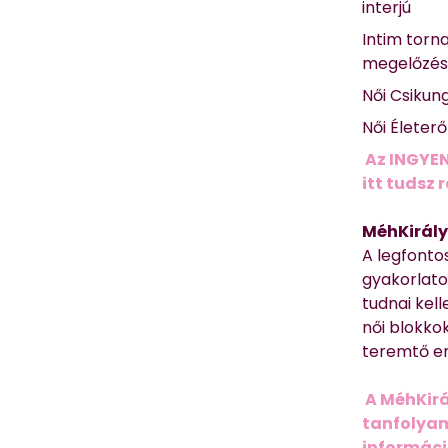
interjú
Intim torn
megelőzé
Női Csikun
Női Életer
Az INGYEN
itt tudsz 
MéhKirály
A legfonto
gyakorlato
tudnai kell
női blokkok
teremtő er
A MéhKirá
tanfolyamr
informác