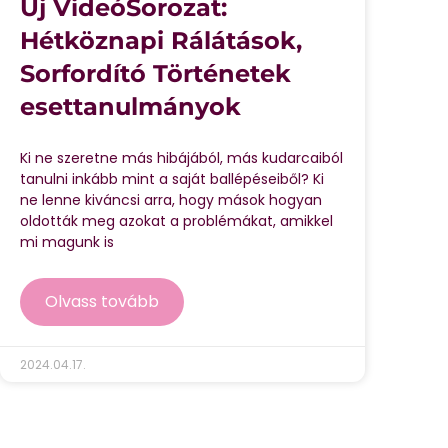
Új VideóSorozat:
Hétköznapi Rálátások,
Sorfordító Történetek
esettanulmányok
Ki ne szeretne más hibájából, más kudarcaiból
tanulni inkább mint a saját ballépéseiből? Ki
ne lenne kiváncsi arra, hogy mások hogyan
oldották meg azokat a problémákat, amikkel
mi magunk is
Olvass tovább
2024.04.17.