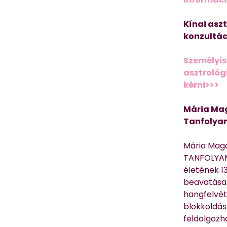
Kínai asz
konzultác
Személyis
asztrológi
kérni>>>
Mária Mag
Tanfolya
Mária Mag
TANFOLYAM
életének 13
beavatása 
hangfelvét
blokkoldás
feldolgozh