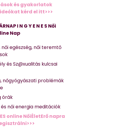
ások és gyakorlatok
deókat kérd el itt>>>
ÁRNAP I N G Y E N E S Női
line Nap
, női egészség, női teremtő
ások
ly és Sz@xualitás kulcsai
a, nőgyógyászati problémák
se
g órák
ő és női energia meditációk
ES online NőiÉletErő napra
regisztrálni>>>