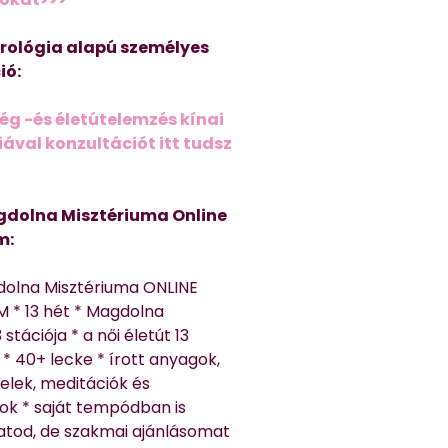
trológia alapú személyes
ió:
ég -és életútelemzés kínai
ával konzultációt itt tudsz
dolna Misztériuma Online
m:
dolna Misztériuma ONLINE
 * 13 hét * Magdolna
 stációja * a női életút 13
* 40+ lecke * írott anyagok,
elek, meditációk és
ok * saját tempódban is
atod, de szakmai ajánlásomat