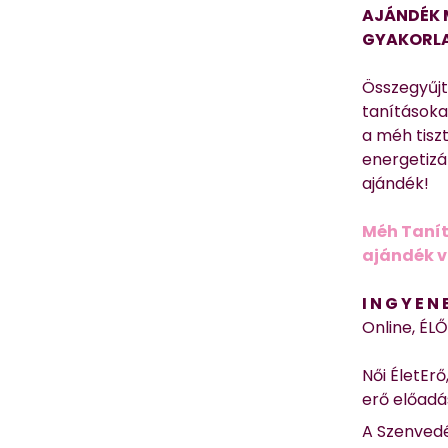
AJÁNDÉK 
GYAKORLA
Összegyűj
tanításokat
a méh tisz
energetizá
ajándék!
Méh Tanít
ajándék vi
I N G Y E N
Online, ÉL
Női ÉletErő
erő előad
A Szenvedé