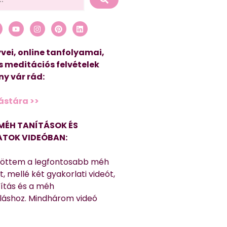
vei, online tanfolyamai,
s meditációs felvételek
y vár rád:
ástára >>
MÉH TANÍTÁSOK ÉS
TOK VIDEÓBAN:
töttem a legfontosabb méh
, mellé két gyakorlati videót,
títás és a méh
láshoz. Mindhárom videó