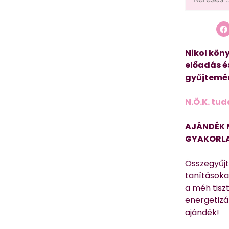
Nikol köny
előadás é
gyűjtemén
N.Ö.K. tud
AJÁNDÉK 
GYAKORLA
Összegyűj
tanításokat
a méh tisz
energetizá
ajándék!