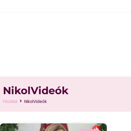
NikolVideók
Főoldal
NikolVideók