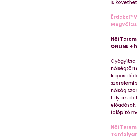
is követhe
Érdekel? 
Megválasz
Női Terem
ONLINE 4 
Gyógyítsd n
nőiségtört
kapcsolódó
szerelemi 
nőiség sze
folyamatok
előadások,
felépítő m
Női Terem
Tanfolyam 