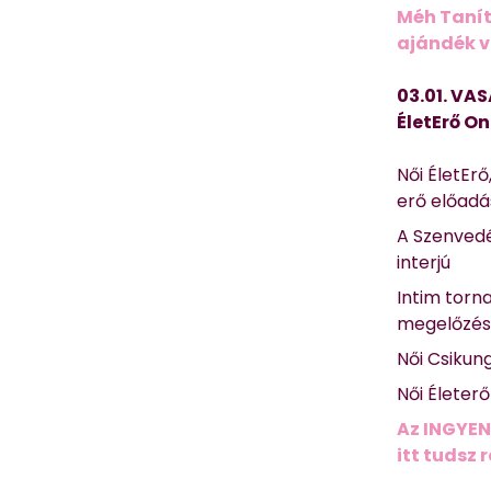
Méh Tanít
ajándék vi
03.01. VAS
ÉletErő On
Női ÉletErő
erő előad
A Szenvedé
interjú
Intim torn
megelőzé
Női Csikun
Női Életer
Az INGYEN
itt tudsz 