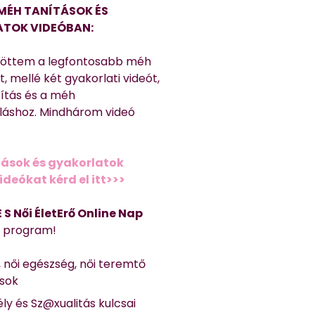
MÉH TANÍTÁSOK ÉS
TOK VIDEÓBAN:
töttem a legfontosabb méh
, mellé két gyakorlati videót,
títás és a méh
láshoz. Mindhárom videó
ások és gyakorlatok
deókat kérd el itt>>>
 E S Női ÉletErő Online Nap
Ő program!
, női egészség, női teremtő
ások
ly és Sz@xualitás kulcsai