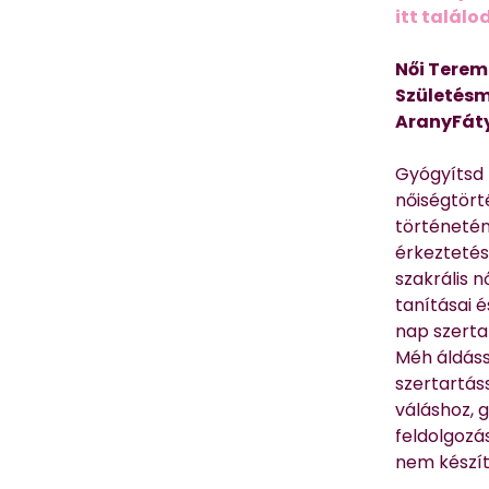
itt találo
Női Terem
Születésm
AranyFát
Gyógyítsd n
nőiségtört
történetén
érkeztetés
szakrális 
tanításai 
nap szerta
Méh áldáss
szertartás
váláshoz,
feldolgozá
nem készíte