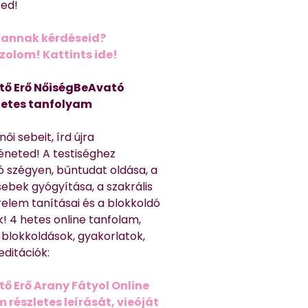
ted!
Vannak kérdéseid?
olom! Kattints ide!
tő Erő NőiségBeAvató
hetes tanfolyam
ői sebeit, írd újra
éneted! A testiséghez
 szégyen, bűntudat oldása, a
sebek gyógyítása, a szakrális
relem tanításai és a blokkoldó
! 4 hetes online tanfolam,
 blokkoldások, gyakorlatok,
editációk:
tő Erő Arany Fátyol Online
részletes leírását, vieóját