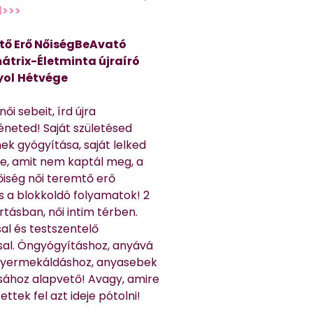
d>>>
tő Erő NőiségBeAvató
átrix-Életminta újraíró
yol
Hétvége
ői sebeit, írd újra
éneted! Saját születésed
ek gyógyítása, saját lelked
e, amit nem kaptál meg, a
nőiség női teremtő erő
és a blokkoldó folyamatok! 2
rtásban, női intim térben.
al és testszentelő
sal. Öngyógyításhoz, anyává
 gyermekáldáshoz, anyasebek
sához alapvető! Avagy, amire
ttek fel azt ideje pótolni!