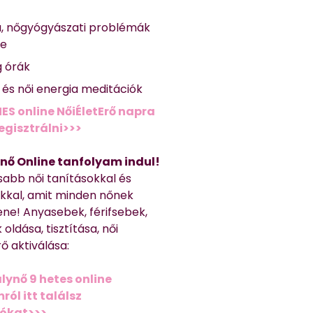
a, nőgyógyászati problémák
se
g órák
ő és női energia meditációk
ES online NőiÉletErő napra
regisztrálni>>>
nő Online tanfolyam indul!
sabb női tanításokkal és
kkal, amit minden nőnek
ene! Anyasebek, férifsebek,
 oldása, tisztítása, női
ő aktiválása:
lynő 9 hetes online
ól itt találsz
iókat>>>