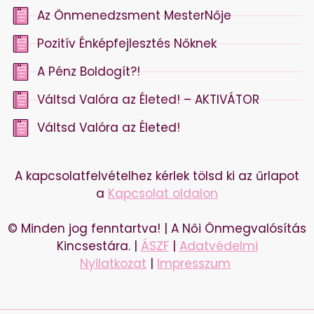
Az Önmenedzsment MesterNője
Pozitív Énképfejlesztés Nőknek
A Pénz Boldogít?!
Váltsd Valóra az Életed! – AKTIVÁTOR
Váltsd Valóra az Életed!
A kapcsolatfelvételhez kérlek tölsd ki az űrlapot
a
Kapcsolat oldalon
© Minden jog fenntartva! | A Női Önmegvalósítás
Kincsestára. |
ÁSZF
|
Adatvédelmi
Nyilatkozat
|
Impresszum