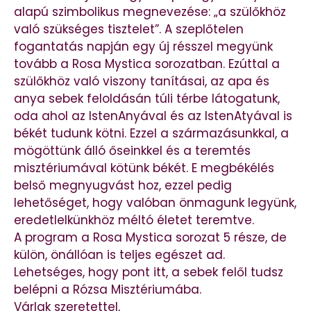
alapú szimbolikus megnevezése: „a szülőkhöz
való szükséges tisztelet”. A szeplőtelen
fogantatás napján egy új résszel megyünk
tovább a Rosa Mystica sorozatban. Ezúttal a
szülőkhöz való viszony tanításai, az apa és
anya sebek feloldásán túli térbe látogatunk,
oda ahol az IstenAnyával és az IstenAtyával is
békét tudunk kötni. Ezzel a származásunkkal, a
mögöttünk álló őseinkkel és a teremtés
misztériumával kötünk békét. E megbékélés
belső megnyugvást hoz, ezzel pedig
lehetőséget, hogy valóban önmagunk legyünk,
eredetlelkünkhöz méltó életet teremtve.
A program a Rosa Mystica sorozat 5 része, de
külön, önállóan is teljes egészet ad.
Lehetséges, hogy pont itt, a sebek felől tudsz
belépni a Rózsa Misztériumába.
Várlak szeretettel,