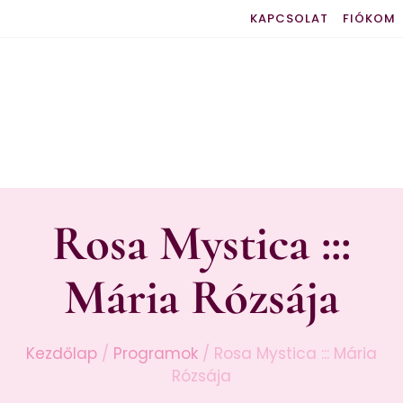
KAPCSOLAT
FIÓKOM
Rosa Mystica :::
Mária Rózsája
Kezdőlap
/
Programok
/ Rosa Mystica ::: Mária
Rózsája