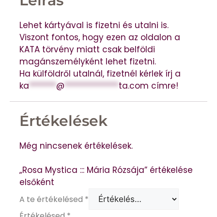
Leírás
Lehet kártyával is fizetni és utalni is.
Viszont fontos, hogy ezen az oldalon a
KATA törvény miatt csak belföldi
magánszemélyként lehet fizetni.
Ha külföldről utalnál, fizetnél kérlek írj a
ka
*******
@
**************
ta.com
címre!
Értékelések
Még nincsenek értékelések.
„Rosa Mystica ::: Mária Rózsája” értékelése
elsőként
A te értékelésed
*
Értékelésed
*