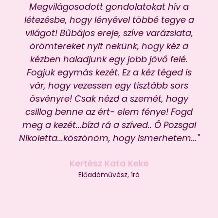
Megvilágosodott gondolatokat hív a
női
létezésbe, hogy lényével többé tegye a
világot! Bűbájos ereje, szíve varázslata,
örömtereket nyit nekünk, hogy kéz a
Gye
kézben haladjunk egy jobb jövő felé.
Fogjuk egymás kezét. Ez a kéz téged is
vár, hogy vezessen egy tisztább sors
ösvényre! Csak nézd a szemét, hogy
csillog benne az ért- elem fénye! Fogd
meg a kezét...bízd rá a szíved.. Ő Pozsgai
Nikoletta...köszönöm, hogy ismerhetem..."
Kertész Kata Keke
Előadóművész, író