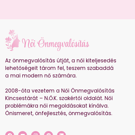
Az önmegvalósítás útját, a női kiteljesedés
lehetőségeit tárom fel, teszem szabaddá
a mai modern nő számára.
2008-óta vezetem a Női Önmegvalósítás
Kincsestárát – N.Ő.K. szakértői oldalát. Női
problémákra női megoldásokat kínálva.
Önismeret, önfejlesztés, önmegvalósítás.