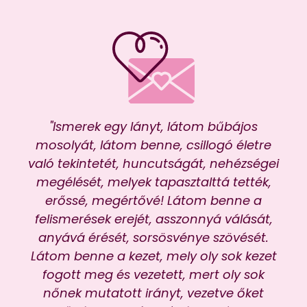
"Ismerek egy lányt, látom bűbájos
"P
mosolyát, látom benne, csillogó életre
ve
való tekintetét, huncutságát, nehézségei
megélését, melyek tapasztalttá tették,
ez
erőssé, megértővé! Látom benne a
töb
felismerések erejét, asszonnyá válását,
tet
anyává érését, sorsösvénye szövését.
Látom benne a kezet, mely oly sok kezet
jár
fogott meg és vezetett, mert oly sok
re
nőnek mutatott irányt, vezetve őket
éve