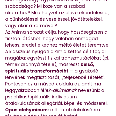
szabadsága? Mi köze van a szabad
akarathoz? Mi a helyzet az eleve elrendeléssel,
a bűnhődéssel és vezeléssel, jóvátételekkel,
vagy akár a karmával?
Az Anima sorozat célja, hogy hozzásegítsen a
tisztán látáshoz, hogy valóban önmagad
lehess, eredetlelkedhez méltó életet teremtve.
A klasszikus nyugati alkimia kettős célt foglal
magába: egyrészt fizikai transzmutációkat (pl.
fémek arannyá tétele), másrészt
belső,
spirituális transzformációt
— a gyakorló
lényének megtisztítását, „teljesebbé tételét”.
Pontosan ez a második oldala az, amit ma
leggyakrabban
lélek-alkímiának
nevezünk: a
pszichikus/spirituális individuum
átalakulásának allegóriái, képei és módszerei.
Opus alchymicum:
a lélek átalakulásának