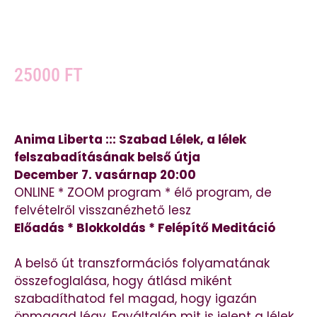
25000
FT
Anima Liberta ::: Szabad Lélek, a lélek
felszabadításának belső útja
December 7. vasárnap 20:00
ONLINE * ZOOM program * élő program, de
felvételről visszanézhető lesz
Előadás *
Blokkoldás * Felépítő Meditáció
A belső út transzformációs folyamatának
összefoglalása, hogy átlásd miként
szabadíthatod fel magad, hogy igazán
önmagad légy. Egyáltalán mit is jelent a lélek