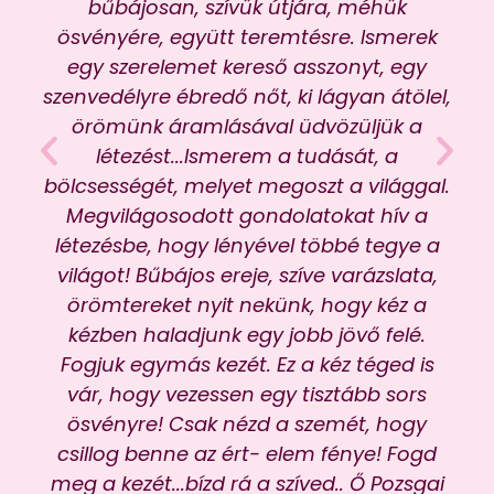
bűbájosan, szívük útjára, méhük
l
ösvényére, együtt teremtésre. Ismerek
egy szerelemet kereső asszonyt, egy
leg
szenvedélyre ébredő nőt, ki lágyan átölel,
kö
örömünk áramlásával üdvözüljük a
létezést...Ismerem a tudását, a
bölcsességét, melyet megoszt a világgal.
Megvilágosodott gondolatokat hív a
női
létezésbe, hogy lényével többé tegye a
világot! Bűbájos ereje, szíve varázslata,
örömtereket nyit nekünk, hogy kéz a
Gye
kézben haladjunk egy jobb jövő felé.
Fogjuk egymás kezét. Ez a kéz téged is
vár, hogy vezessen egy tisztább sors
ösvényre! Csak nézd a szemét, hogy
csillog benne az ért- elem fénye! Fogd
meg a kezét...bízd rá a szíved.. Ő Pozsgai