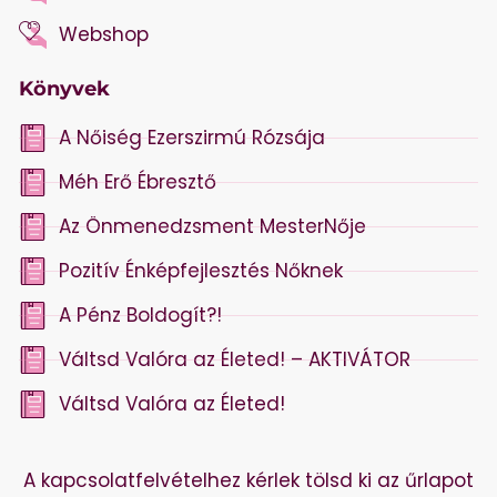
Webshop
Könyvek
A Nőiség Ezerszirmú Rózsája
Méh Erő Ébresztő
Az Önmenedzsment MesterNője
Pozitív Énképfejlesztés Nőknek
A Pénz Boldogít?!
Váltsd Valóra az Életed! – AKTIVÁTOR
Váltsd Valóra az Életed!
A kapcsolatfelvételhez kérlek tölsd ki az űrlapot