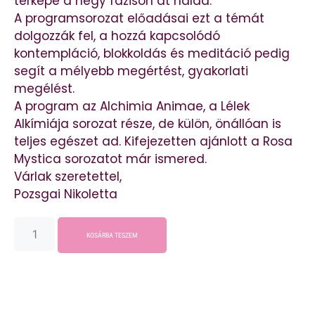
térképe a négy fázison át halad.
A programsorozat előadásai ezt a témát
dolgozzák fel, a hozzá kapcsolódó
kontempláció, blokkoldás és meditáció pedig
segít a mélyebb megértést, gyakorlati
megélést.
A program az Alchimia Animae, a Lélek
Alkímiája sorozat része, de külön, önállóan is
teljes egészet ad. Kifejezetten ajánlott a Rosa
Mystica sorozatot már ismered.
Várlak szeretettel,
Pozsgai Nikoletta
KOSÁRBA TESZEM