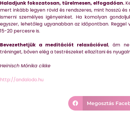
Haladjunk fokozatosan, türelmesen, elfogadóan.
K
mert inkább legyen rövid és rendszeres, mint hosszú és r
ismerni személyes igényeinket. Ha komolyan gondolj
egyszer, lehetőleg ugyanabban az időpontban. Reggel va
15-20 percesre is.
Bevezethetjük a meditációt relaxációval
, ám ne
tréninget, bőven elég a testrészeket ellazítani és nyug
Heinisch Mónika cikke
http://andalodo.hu
Megosztás Face