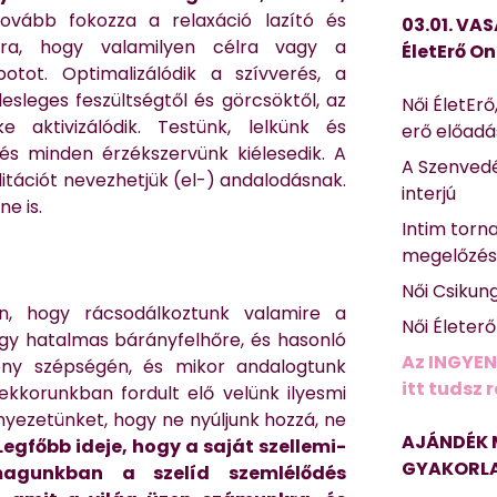
vább fokozza a relaxáció lazító és
03.01. VAS
rra, hogy valamilyen célra vagy a
ÉletErő On
potot. Optimalizálódik a szívverés, a
sleges feszültségtől és görcsöktől, az
Női ÉletErő
 aktivizálódik. Testünk, lelkünk és
erő előad
 és minden érzékszervünk kiélesedik. A
A Szenvedé
tációt nevezhetjük (el-) andalodásnak.
interjú
e is.
Intim torn
megelőzé
Női Csikun
án, hogy rácsodálkoztunk valamire a
Női Életer
 egy hatalmas bárányfelhőre, és hasonló
Az INGYEN
ony szépségén, és mikor andalogtunk
itt tudsz 
ekkorunkban fordult elő velünk ilyesmi
nyezetünket, hogy ne nyúljunk hozzá, ne
AJÁNDÉK 
Legfőbb ideje, hogy a saját szellemi-
GYAKORLA
 magunkban a szelíd szemlélődés