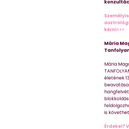
konzultác
Személyis
asztrológi
kérni>>>
Mária Mag
Tanfolya
Mária Mag
TANFOLYAM
életének 13
beavatása 
hangfelvét
blokkoldás
feldolgozh
is követhe
Érdekel? 