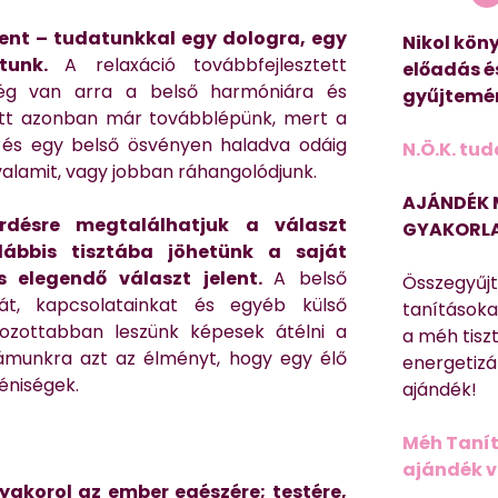
lent – tudatunkkal egy dologra, egy
Nikol köny
ítunk.
A relaxáció továbbfejlesztett
előadás é
kség van arra a belső harmóniára és
gyűjtemén
 Itt azonban már továbblépünk, mert a
, és egy belső ösvényen haladva odáig
N.Ö.K. tud
alamit, vagy jobban ráhangolódjunk.
AJÁNDÉK 
désre megtalálhatjuk a választ
GYAKORLA
ábbis tisztába jöhetünk a saját
 elegendő választ jelent.
A belső
Összegyűj
sát, kapcsolatainkat és egyéb külső
tanításokat
yozottabban leszünk képesek átélni a
a méh tisz
ámunkra azt az élményt, hogy egy élő
energetizá
éniségek.
ajándék!
Méh Tanít
ajándék vi
yakorol az ember egészére; testére,