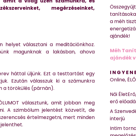
t, amit a világ üzen számunkra, és
Összegyűj
szerveinket, megérzéseinket,
tanításokat
a méh tisz
energetizá
ajándék!
n helyet választani a meditációnkhoz.
Méh Tanít
enünk magunknak a lakásban, ahova
ajándék vi
I N G Y E N
v háttal üljünk. Ezt a testtartást egy
Online, ÉL
juk. Ezután válasszuk ki a számunkra
n a törökülés (párnán).
Női ÉletErő
erő előad
ÓLUMOT választunk, amit jobban meg
i. A szimbólum jelentést közvetít, de
A Szenvedé
m szerencsés értelmezgetni, mert minden
interjú
elenthet.
Intim torn
megelőzé