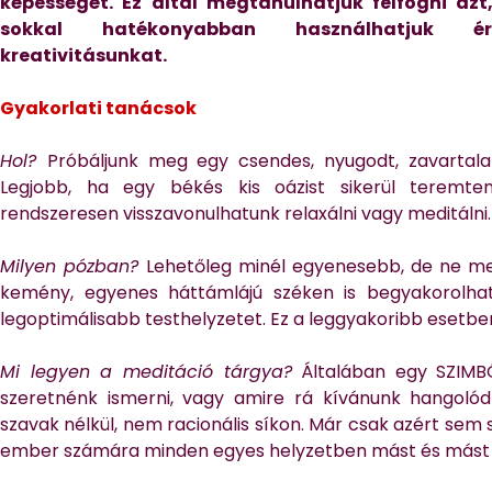
képességét. Ez által megtanulhatjuk felfogni az
sokkal hatékonyabban használhatjuk érzék
kreativitásunkat.
Gyakorlati tanácsok
Hol?
Próbáljunk meg egy csendes, nyugodt, zavartala
Legjobb, ha egy békés kis oázist sikerül teremt
rendszeresen visszavonulhatunk relaxálni vagy meditálni.
Milyen pózban?
Lehetőleg minél egyenesebb, de ne mere
kemény, egyenes háttámlájú széken is begyakorolhat
legoptimálisabb testhelyzetet. Ez a leggyakoribb esetbe
Mi legyen a meditáció tárgya?
Általában egy SZIMB
szeretnénk ismerni, vagy amire rá kívánunk hangolódn
szavak nélkül, nem racionális síkon. Már csak azért se
ember számára minden egyes helyzetben mást és mást j