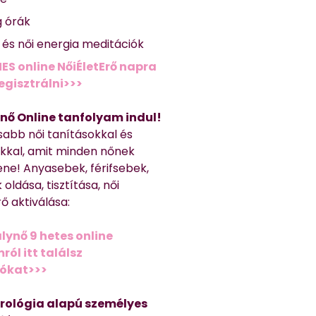
g órák
ő és női energia meditációk
ES online NőiÉletErő napra
regisztrálni>>>
nő Online tanfolyam indul!
sabb női tanításokkal és
kkal, amit minden nőnek
ene! Anyasebek, férifsebek,
 oldása, tisztítása, női
ő aktiválása:
lynő 9 hetes online
ól itt találsz
iókat>>>
trológia alapú személyes