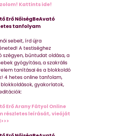
olom! Kattints ide!
tő Erő NőiségBeAvató
hetes tanfolyam
ői sebeit, írd újra
éneted! A testiséghez
 szégyen, bűntudat oldása, a
sebek gyógyítása, a szakrális
relem tanításai és a blokkoldó
! 4 hetes online tanfolam,
 blokkoldások, gyakorlatok,
editációk:
tő Erő Arany Fátyol Online
részletes leírását, vieóját
d>>>
tő Erő NőiségBeAvató