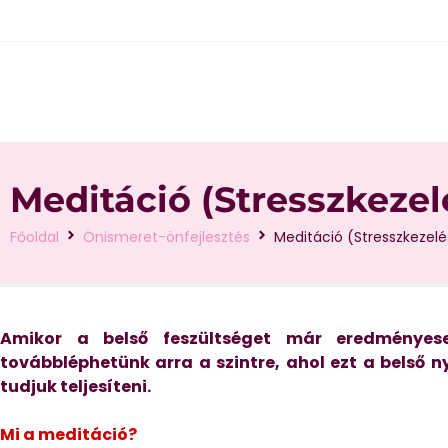
Meditáció (Stresszkezelé
Főoldal
Önismeret-önfejlesztés
Meditáció (Stresszkezelé
Amikor a belső feszültséget már eredményese
továbbléphetünk arra a szintre, ahol ezt a belső n
tudjuk teljesíteni.
Mi a meditáció?