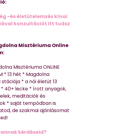
ió:
ég -és életútelemzés kínai
ával konzultációt itt tudsz
dolna Misztériuma Online
m:
dolna Misztériuma ONLINE
 * 13 hét * Magdolna
 stációja * a női életút 13
* 40+ lecke * írott anyagok,
elek, meditációk és
ok * saját tempódban is
atod, de szakmai ajánlásomat
ted!
Vannak kérdéseid?