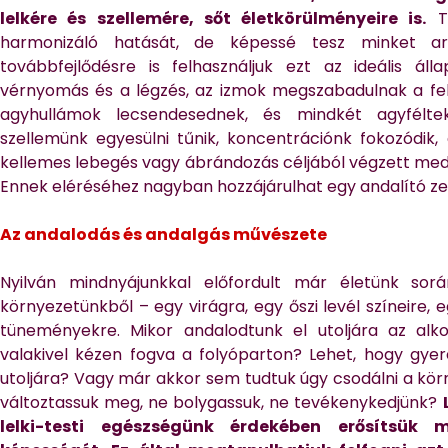
lelkére és szellemére, sőt életkörülményeire is.
To
harmonizáló hatását, de képessé tesz minket a
továbbfejlődésre is felhasználjuk ezt az ideális álla
vérnyomás és a légzés, az izmok megszabadulnak a fele
agyhullámok lecsendesednek, és mindkét agyfélteke
szellemünk egyesülni tűnik, koncentrációnk fokozódik,
kellemes lebegés vagy ábrándozás céljából végzett medi
Ennek eléréséhez nagyban hozzájárulhat egy andalító zen
Az andalodás és andalgás művészete
Nyilván mindnyájunkkal előfordult már életünk sor
környezetünkből – egy virágra, egy őszi levél színeire,
tüneményekre. Mikor andalodtunk el utoljára az alk
valakivel kézen fogva a folyóparton? Lehet, hogy gyer
utoljára? Vagy már akkor sem tudtuk úgy csodálni a kör
változtassuk meg, ne bolygassuk, ne tevékenykedjünk?
lelki-testi egészségünk érdekében erősítsük