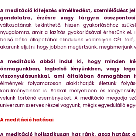
A meditáció kifejezés elmélkedést, szemlélődést je
gondolatra, érzésre vagy tárgyra összpontos
változatának tekinthető, hiszen gyakorlásához szü
nyugalomra, amit a lazítás gyakorlásával érhetünk el.
belső béke állapotából elindulunk valamilyen CÉL felé
akarunk eljutni, hogy jobban megértsünk, megismerjünk v
A meditáció abból indul ki, hogy minden kér
önmagunkban, legbelső lényünkben, vagy legal
viszonyulásunkkal, ami általában önmagában is
élmények folyamatosan alakíthatják életünk folyá
körülményeinket is. Sokkal mélyebben és kiegyensúl
velünk történő eseményeket. A meditáció megadja sz
univerzum szerves részei vagyunk, mégis egyedülálló egy
A meditáció hatásai
A meditáció holisztikusan hat ránk, azaz hatást g