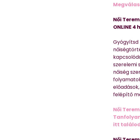
Megválasz
Női Terem
ONLINE 4 
Gyógyítsd n
nőiségtört
kapcsolódó
szerelemi 
nőiség sze
folyamatok
előadások,
felépítő m
Női Terem
Tanfolyam 
itt találo
Női Terem