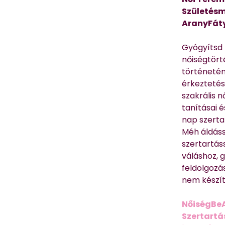
Születésm
AranyFát
Gyógyítsd n
nőiségtört
történetén
érkeztetés
szakrális 
tanításai 
nap szerta
Méh áldáss
szertartás
váláshoz,
feldolgozá
nem készíte
NőiségBe
Szertartá