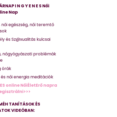
ÁRNAP I N G Y E N E S Női
line Nap
, női egészség, női teremtő
ások
ly és Sz@xualitás kulcsai
a, nőgyógyászati problémák
se
g órák
ő és női energia meditációk
ES online NőiÉletErő napra
regisztrálni>>>
MÉH TANÍTÁSOK ÉS
TOK VIDEÓBAN: