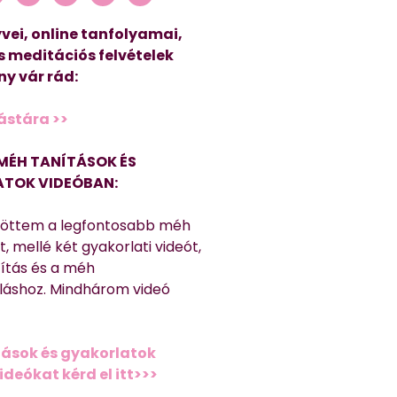
vei, online tanfolyamai,
s meditációs felvételek
y vár rád:
ástára >>
MÉH TANÍTÁSOK ÉS
TOK VIDEÓBAN:
töttem a legfontosabb méh
, mellé két gyakorlati videót,
títás és a méh
láshoz. Mindhárom videó
ások és gyakorlatok
deókat kérd el itt>>>