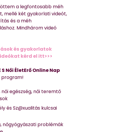
töttem a legfontosabb méh
, mellé két gyakorlati videót,
títás és a méh
láshoz. Mindhárom videó
ások és gyakorlatok
deókat kérd el itt>>>
 E S Női ÉletErő Online Nap
Ő program!
, női egészség, női teremtő
ások
ly és Sz@xualitás kulcsai
a, nőgyógyászati problémák
se