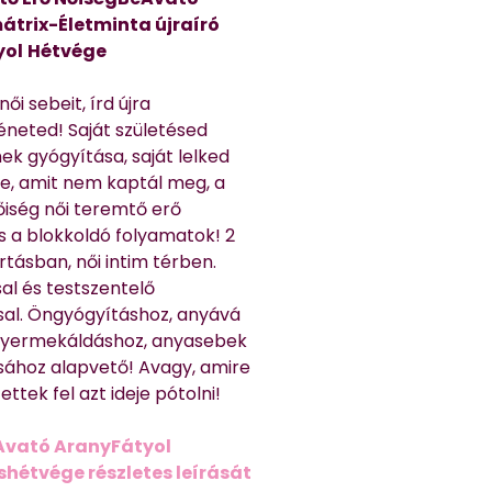
átrix-Életminta újraíró
yol
Hétvége
ői sebeit, írd újra
éneted! Saját születésed
ek gyógyítása, saját lelked
e, amit nem kaptál meg, a
nőiség női teremtő erő
és a blokkoldó folyamatok! 2
rtásban, női intim térben.
al és testszentelő
sal. Öngyógyításhoz, anyává
 gyermekáldáshoz, anyasebek
sához alapvető! Avagy, amire
ttek fel azt ideje pótolni!
Avató AranyFátyol
shétvége részletes leírását