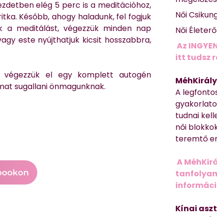
ezdetben elég 5 perc is a meditációhoz,
Női Csikun
itka. Később, ahogy haladunk, fel fogjuk
uk a meditálást, végezzük minden nap
Női Életer
gy este nyújthatjuk kicsit hosszabbra,
Az INGYEN
itt tudsz 
 végezzük el egy komplett autogén
MéhKirály
almat sugallani önmagunknak.
A legfonto
gyakorlato
tudnai kell
női blokkok
teremtő er
A MéhKirá
bookon
tanfolyamr
informác
Kínai asz