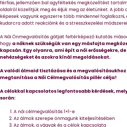
férfias, jellemzően bal agyféltekés megközelítést tartal
oldalról közelítjük meg és éljük meg az életünket. A job
képesek vagyunk egyszerre több mindennel foglalkozni,
kudarcra adott reakcióink és a stresszkezelési módszerei
A Női Önmegvalósítás gátjait feltérképező kutatás másod
hogy
a nőknek szükségük van egy másfajta megköze
kapcsán. Egy olyanra, ami épít a női erősségekre, de
nehézségeket és azokra kínál megoldásokat.
A valódi álmaid tisztázása és a megvalósításukhoz
megtanítása a Női Célmegvalósítás pillér célja!
A célokkal kapcsolatos legfontosabb kérdések, mely
során:
A női célmegvalósítás 1×1-e
Az álmok szerepe önmagunk kiteljesítésében
Az álmok, a vágyak és a célok kapcsolata