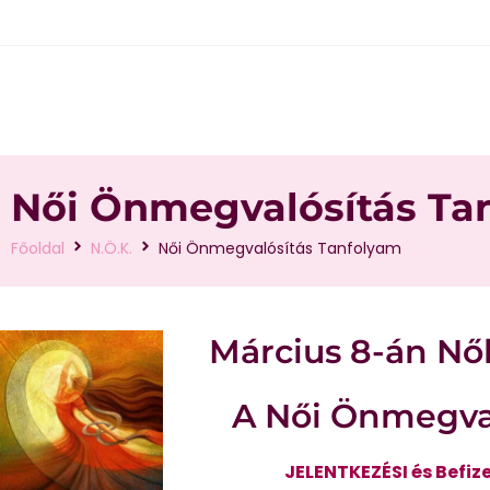
Női Önmegvalósítás Ta
Főoldal
N.Ö.K.
Női Önmegvalósítás Tanfolyam
Március 8-án Nők
A Női Önmegva
JELENTKEZÉSI és Befiz