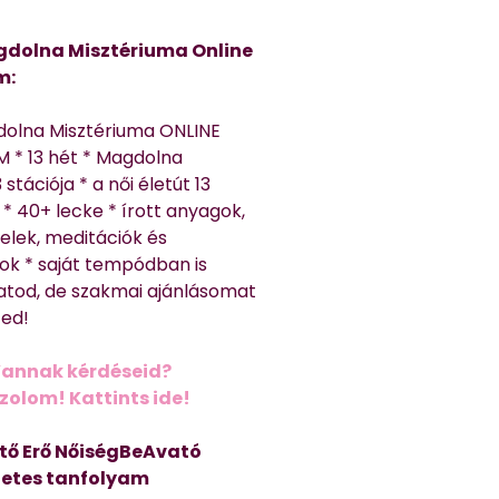
dolna Misztériuma Online
m:
dolna Misztériuma ONLINE
 * 13 hét * Magdolna
 stációja * a női életút 13
* 40+ lecke * írott anyagok,
elek, meditációk és
ok * saját tempódban is
atod, de szakmai ajánlásomat
ted!
Vannak kérdéseid?
olom! Kattints ide!
tő Erő NőiségBeAvató
hetes tanfolyam