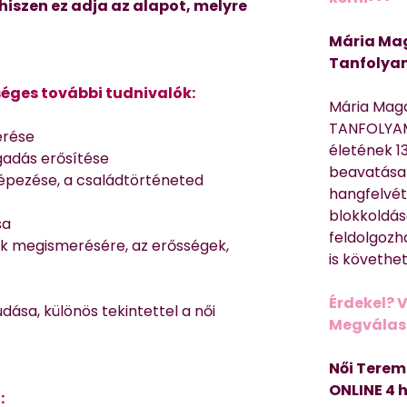
 hiszen ez adja az alapot, melyre
Mária Mag
Tanfolya
éges további tudnivalók:
Mária Mag
TANFOLYAM
erése
életének 13
gadás erősítése
beavatása 
képezése, a családtörténeted
hangfelvét
blokkoldás
sa
feldolgozh
ak megismerésére, az erősségek,
is követhe
Érdekel? 
ása, különös tekintettel a női
Megválasz
Női Terem
ONLINE 4 
: