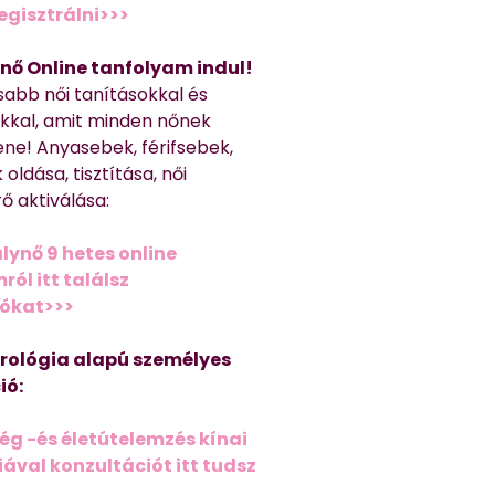
regisztrálni>>>
nő Online tanfolyam indul!
sabb női tanításokkal és
kkal, amit minden nőnek
ene! Anyasebek, férifsebek,
 oldása, tisztítása, női
ő aktiválása:
lynő 9 hetes online
ól itt találsz
iókat>>>
trológia alapú személyes
ió:
ég -és életútelemzés kínai
ával konzultációt itt tudsz