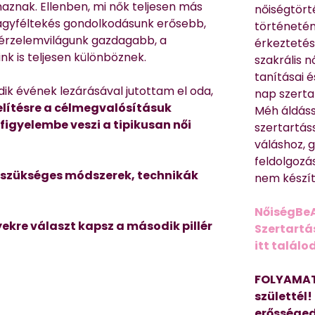
maznak. Ellenben, mi nők teljesen más
nőiségtört
b agyféltekés gondolkodásunk erősebb,
történetén
 érzelemvilágunk gazdagabb, a
érkeztetés
nk is teljesen különböznek.
szakrális 
tanításai 
ik évének lezárásával jutottam el oda,
nap szerta
lítésre a célmegvalósításuk
Méh áldáss
figyelembe veszi a tipikusan női
szertartás
váláshoz,
feldolgozá
 szükséges módszerek, technikák
nem készíte
NőiségBe
ekre választ kapsz a második pillér
Szertartá
itt találo
FOLYAMAT
születtél!
erősséged