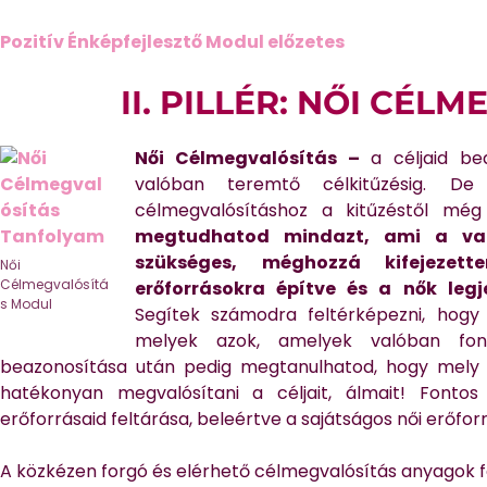
Pozitív Énképfejlesztő Modul előzetes
II. PILLÉR
: NŐI CÉLM
Női Célmegvalósítás –
a céljaid be
valóban teremtő célkitűzésig. D
célmegvalósításhoz a kitűzéstől mé
megtudhatod mindazt, ami a való
szükséges, méghozzá kifejezett
Női
Célmegvalósítá
erőforrásokra építve és a nők leg
s Modul
Segítek számodra feltérképezni, hogy 
melyek azok, amelyek valóban fon
beazonosítása után pedig megtanulhatod, hogy mely 
hatékonyan megvalósítani a céljait, álmait! Font
erőforrásaid feltárása, beleértve a sajátságos női erőforr
A közkézen forgó és elérhető célmegvalósítás anyagok fér