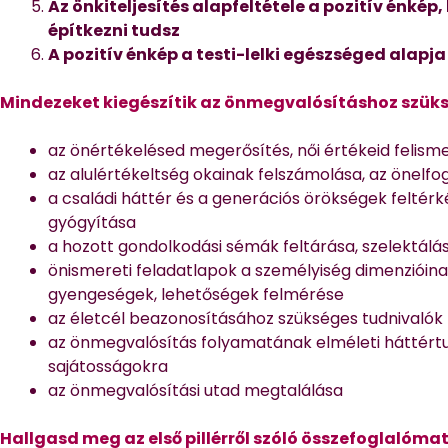
Az önkiteljesítés alapfeltétele a pozitív énkép,
építkezni tudsz
A pozitív énkép a testi-lelki egészséged alapja
Mindezeket kiegészítik az önmegvalósításhoz szüks
az önértékelésed megerősítés, női értékeid felism
az alulértékeltség okainak felszámolása, az önelfo
a családi háttér és a generációs örökségek feltér
gyógyítása
a hozott gondolkodási sémák feltárása, szelektálá
önismereti feladatlapok a személyiség dimenzióin
gyengeségek, lehetőségek felmérése
az életcél beazonosításához szükséges tudnivalók
az önmegvalósítás folyamatának elméleti háttértud
sajátosságokra
az önmegvalósítási utad megtalálása
Hallgasd meg az első pillérről szóló összefoglalómat