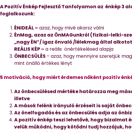
A Pozitív Énkép Fejlesztő Tanfolyamon az énkép 3 a
foglalkozunk:
ÉNIDEÁL –
azaz, hogy mivé akarsz válni
ÉnMag, azaz az ÖnMAGunkról (fizikai-lelki-szel
„nagy ÉN”/ igaz önvaló /lélekmag által alkot
REÁLIS KÉP –
a reális önértékelésed alapja
ÖNBECSÜLÉS
– azaz, hogy mennyire szeretjük mag
mint önálló értékes lényt
5 motiváció, hogy miért érdemes nőként pozitív énk
Az önbecsülésed mértéke határozza meg máso
illetve
A mások felénk irányuló érzéseit is saját önb
Az önelfogadás és az önbecsülés adja az önb
A pozitív énkép teszi lehetővé, hogy bizalmat 
velük működni, hogy kötődni tudj hozzájuk, hog