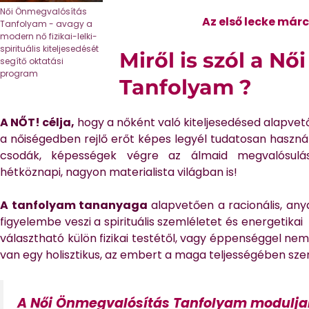
Női Önmegvalósítás
Az első lecke már
Tanfolyam - avagy a
modern nő fizikai-lelki-
spirituális kiteljesedését
Miről is szól a N
segítő oktatási
program
Tanfolyam ?
A NŐT! célja,
hogy a nőként való kiteljesedésed alapvető 
a nőiségedben rejlő erőt képes legyél tudatosan haszná
csodák, képességek végre az álmaid megvalósulás
hétköznapi, nagyon materialista világban is!
A tanfolyam tananyaga
alapvetően a racionális, any
figyelembe veszi a spirituális szemléletet és energetik
választható külön fizikai testétől, vagy éppenséggel nem
van egy holisztikus, az embert a maga teljességében sze
A Női Önmegvalósítás Tanfolyam moduljai 