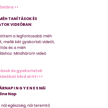
ástára >>
MÉH TANÍTÁSOK ÉS
TOK VIDEÓBAN:
töttem a legfontosabb méh
, mellé két gyakorlati videót,
títás és a méh
láshoz. Mindhárom videó
ások és gyakorlatok
deókat kérd el itt>>>
ÁRNAP I N G Y E N E S Női
line Nap
, női egészség, női teremtő