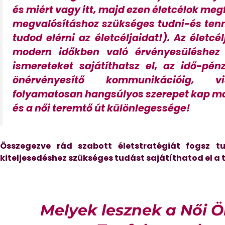
és miért vagy itt, majd ezen életcélok meg
megvalósításhoz szükséges tudni-és ten
tudod elérni az életcéljaidat!). Az életc
modern időkben való érvényesüléshe
ismereteket sajátíthatsz el, az idő-pén
önérvényesítő kommunikációig, vi
folyamatosan hangsúlyos szerepet kap maj
és a női teremtő út különlegessége!
Összegezve rád szabott életstratégiát fogsz t
kiteljesedéshez szükséges tudást sajátíthatod el a
Melyek lesznek a Női 