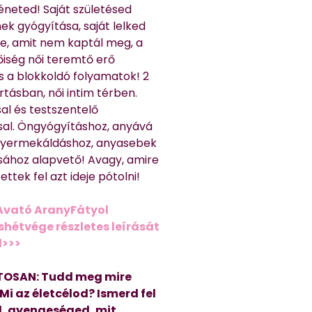
éneted! Saját születésed
ek gyógyítása, saját lelked
e, amit nem kaptál meg, a
nőiség női teremtő erő
és a blokkoldó folyamatok! 2
rtásban, női intim térben.
al és testszentelő
sal. Öngyógyításhoz, anyává
 gyermekáldáshoz, anyasebek
sához alapvető! Avagy, amire
ttek fel azt ideje pótolni!
Avató AranyFátyol
shétvége részletes leírását
d>>>
OSAN: Tudd meg mire
 Mi az életcélod? Ismerd fel
, gyengeséged, mit