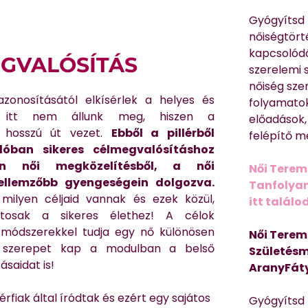
Gyógyítsd n
nőiségtört
kapcsolódó
EGVALÓSÍTÁS
szerelemi 
nőiség sze
azonosításától elkísérlek a helyes és
folyamatok
e itt nem állunk meg, hiszen a
előadások,
g hosszú út vezet.
Ebből a pillérből
felépítő m
ban sikeres célmegvalósításhoz
en női megközelítésből, a női
Női Terem
jellemzőbb gyengeségein dolgozva.
Tanfolyam 
milyen céljaid vannak és ezek közül,
itt találo
tosak a sikeres élethez! A célok
módszerekkel tudja egy nő különösen
Női Terem
os szerepet kap a modulban a belső
Születésm
ásaidat is!
AranyFát
fiak által íródtak és ezért egy sajátos
Gyógyítsd n