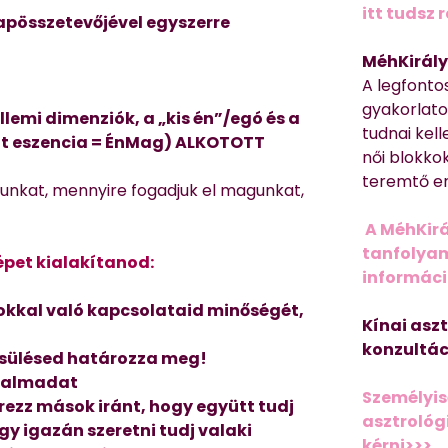
itt tudsz 
lapösszetevőjével egyszerre
MéhKirály
A legfonto
gyakorlato
lemi dimenziók, a „kis én”/egó és a
tudnai kell
ott eszencia = ÉnMag) ALKOTOTT
női blokkok
teremtő er
unkat, mennyire fogadjuk el magunkat,
A MéhKirá
tanfolyamr
épet kialakítanod:
informác
kkal való kapcsolataid minőségét,
Kínai asz
konzultác
ecsülésed határozza meg!
izalmadat
Személyis
érezz mások iránt, hogy együtt tudj
asztrológi
y igazán szeretni tudj valaki
kérni>>>