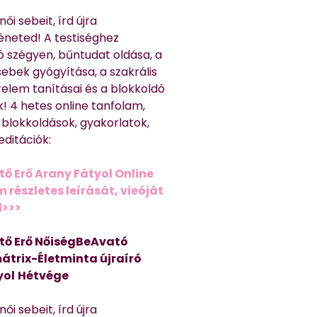
ői sebeit, írd újra
éneted! A testiséghez
 szégyen, bűntudat oldása, a
sebek gyógyítása, a szakrális
relem tanításai és a blokkoldó
! 4 hetes online tanfolam,
 blokkoldások, gyakorlatok,
editációk:
tő Erő Arany Fátyol Online
részletes leírását, vieóját
d>>>
tő Erő NőiségBeAvató
átrix-Életminta újraíró
yol
Hétvége
ői sebeit, írd újra