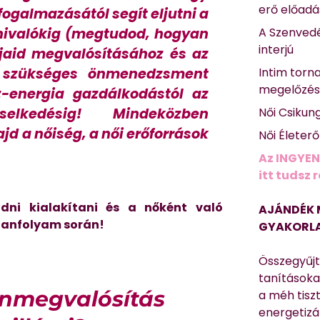
erő előad
fogalmazásától segít eljutni a
nivalókig (megtudod, hogyan
A Szenvedé
interjú
éljaid megvalósításához és az
z szükséges önmenedzsment
Intim torn
megelőzé
z-energia gazdálkodástól az
selkedésig! Mindeközben
Női Csikun
d a nőiség, a női erőforrások
Női Életer
Az INGYEN
itt tudsz 
udni kialakítani és a nőként való
AJÁNDÉK 
 tanfolyam során!
GYAKORLA
Összegyűj
tanításokat
Önmegvalósítás
a méh tisz
energetizá