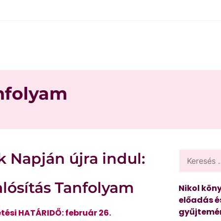
nfolyam
 Napján újra indul:
lósítás Tanfolyam
Nikol köny
előadás é
gyűjtemén
etési HATÁRIDŐ: február 26.