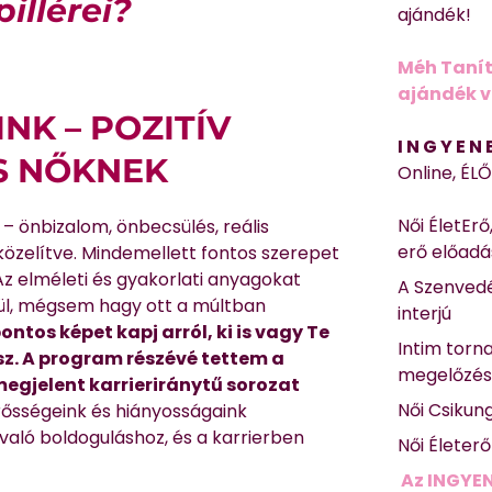
illérei?
ajándék!
Méh Tanít
ajándék vi
INK – POZITÍV
I N G Y E N
S NŐKNEK
Online, ÉL
Női ÉletErő
– önbizalom, önbecsülés, reális
erő előad
özelítve. Mindemellett fontos szerepet
Az elméleti és gyakorlati anyagokat
A Szenvedé
pül, mégsem hagy ott a múltban
interjú
ontos képet kapj arról, ki is vagy Te
Intim torn
asz. A program részévé tettem a
megelőzé
egjelent karrieriránytű sorozat
Női Csikun
erősségeink és hiányosságaink
 való boldoguláshoz, és a karrierben
Női Életer
Az INGYEN