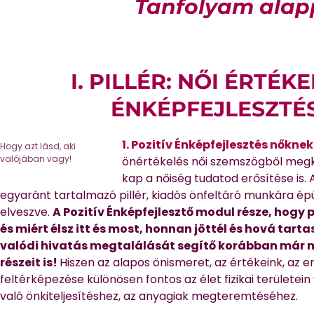
Tanfolyam alapp
I. PILLÉR: NŐI ÉRTÉKE
ÉNKÉPFEJLESZTÉ
1. Pozitív Énképfejlesztés nőknek
Hogy azt lásd, aki
valójában vagy!
önértékelés női szemszögből megk
kap a nőiség tudatod erősítése is. 
egyaránt tartalmazó pillér, kiadós önfeltáró munkára é
elveszve.
A Pozitív Énképfejlesztő modul része, hogy p
és miért élsz itt és most, honnan jöttél és hová tart
valódi hivatás megtalálását segítő korábban már m
részeit is!
Hiszen az alapos önismeret, az értékeink, az 
feltérképezése különösen fontos az élet fizikai területein
való önkiteljesítéshez, az anyagiak megteremtéséhez.