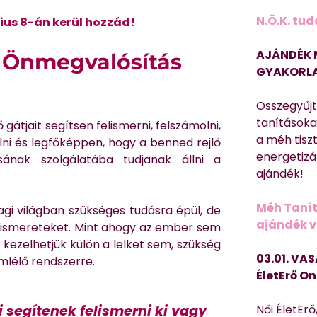
N.Ö.K. tud
cius 8-án kerül hozzád!
AJÁNDÉK 
ői Önmegvalósítás
GYAKORLA
Összegyűj
tanításokat
gátjait segítsen felismerni, felszámolni,
a méh tisz
lni és legfőképpen, hogy a benned rejlő
energetizá
ának szolgálatába tudjanak állni a
ajándék!
Méh Tanít
agi világban szükséges tudásra épül, de
ajándék vi
ai ismereteket. Mint ahogy az ember sem
 kezelhetjük külön a lelket sem, szükség
03.01. VAS
mlélő rendszerre.
ÉletErő On
segítenek felismerni ki vagy
Női ÉletErő