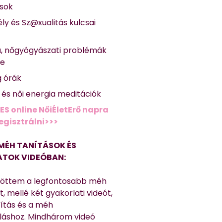
ások
ly és Sz@xualitás kulcsai
a, nőgyógyászati problémák
se
g órák
ő és női energia meditációk
ES online NőiÉletErő napra
regisztrálni>>>
MÉH TANÍTÁSOK ÉS
TOK VIDEÓBAN:
töttem a legfontosabb méh
, mellé két gyakorlati videót,
títás és a méh
láshoz. Mindhárom videó