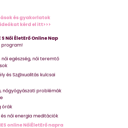
ások és gyakorlatok
deókat kérd el itt>>>
 E S Női ÉletErő Online Nap
Ő program!
, női egészség, női teremtő
ások
ly és Sz@xualitás kulcsai
a, nőgyógyászati problémák
se
g órák
ő és női energia meditációk
ES online NőiÉletErő napra